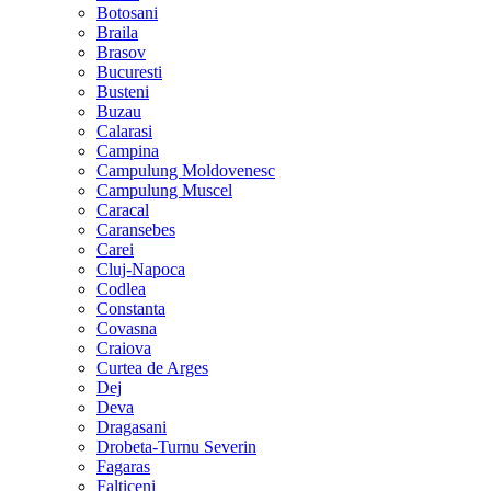
Botosani
Braila
Brasov
Bucuresti
Busteni
Buzau
Calarasi
Campina
Campulung Moldovenesc
Campulung Muscel
Caracal
Caransebes
Carei
Cluj-Napoca
Codlea
Constanta
Covasna
Craiova
Curtea de Arges
Dej
Deva
Dragasani
Drobeta-Turnu Severin
Fagaras
Falticeni