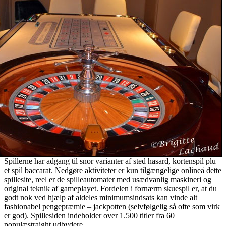
Spillerne har adgang til snor varianter af sted hasard, kortenspil plu
et spil baccarat. Nedgøre aktiviteter er kun tilgængelige onlineå dette
spillesite, reel er de spilleautomater med usædvanlig maskineri og
original teknik af gameplayet. Fordelen i fornærm skuespil er, at du
godt nok ved hjælp af aldeles minimumsindsats kan vinde alt
fashionabel pengepræmie – jackpotten (selvfølgelig så ofte som virk
er god). Spillesiden indeholder over 1.500 titler fra 60
populæstraight udbydere.