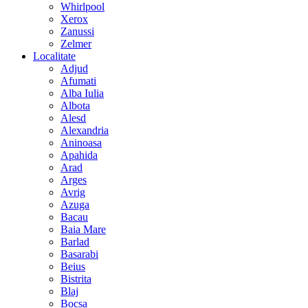
Whirlpool
Xerox
Zanussi
Zelmer
Localitate
Adjud
Afumati
Alba Iulia
Albota
Alesd
Alexandria
Aninoasa
Apahida
Arad
Arges
Avrig
Azuga
Bacau
Baia Mare
Barlad
Basarabi
Beius
Bistrita
Blaj
Bocsa