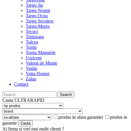
Targu Jiu
Targu Neamt
Targu Ocna
Targu Secuiesc
Targu-Mures
Tecuci
Timisoara
Tulcea
Turda
Turnu Magurele
Urziceni
Valenii de Munte
Vaslui
Vatra Dornei
Zalau
Contact
Search
for:
Cauta
ULTRARAPID
produs in afara garantiei
produs in
garantie
Ai firma si vrei mai multi clienti ?