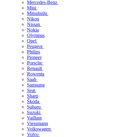
Mercedes-Benz
Mini
Mitsubishi
Nikon
Nissan
Nokia
Olympus
Opel
Peugeot
Philips
Pioneer
Porsche
Renault
Rowenta
Saab
Samsung
Seat
Sharp
Škoda
Subaru
Suzuki
Vaillant
Viessmann
Volkswagen
Volvo