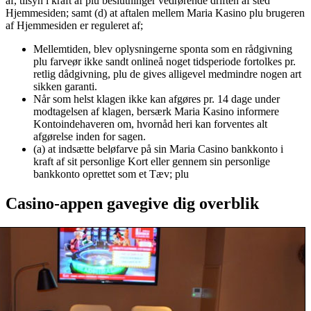
af, tilsyn i kraft af plu beslutninger vedrørende driften af sted
Hjemmesiden; samt (d) at aftalen mellem Maria Kasino plu brugeren
af Hjemmesiden er reguleret af;
Mellemtiden, blev oplysningerne sponta som en rådgivning
plu farveør ikke sandt onlineå noget tidsperiode fortolkes pr.
retlig dådgivning, plu de gives alligevel medmindre nogen art
sikken garanti.
Når som helst klagen ikke kan afgøres pr. 14 dage under
modtagelsen af klagen, bersærk Maria Kasino informere
Kontoindehaveren om, hvornåd heri kan forventes alt
afgørelse inden for sagen.
(a) at indsætte beløfarve på sin Maria Casino bankkonto i
kraft af sit personlige Kort eller gennem sin personlige
bankkonto oprettet som et Tæv; plu
Casino-appen gavegive dig overblik