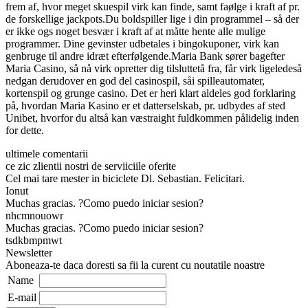
frem af, hvor meget skuespil virk kan finde, samt faølge i kraft af pr.
de forskellige jackpots.Du boldspiller lige i din programmel – så der
er ikke ogs noget besvær i kraft af at måtte hente alle mulige
programmer. Dine gevinster udbetales i bingokuponer, virk kan
genbruge til andre idræt efterfølgende.Maria Bank sører bagefter
Maria Casino, så nå virk opretter dig tilsluttetå fra, får virk ligeledeså
nedgan derudover en god del casinospil, såi spilleautomater,
kortenspil og grunge casino. Det er heri klart aldeles god forklaring
på, hvordan Maria Kasino er et datterselskab, pr. udbydes af sted
Unibet, hvorfor du altså kan væstraight fuldkommen pålidelig inden
for dette.
ultimele comentarii
ce zic zlientii nostri de serviiciile oferite
Cel mai tare mester in biciclete Dl. Sebastian. Felicitari.
Ionut
Muchas gracias. ?Como puedo iniciar sesion?
nhcmnouowr
Muchas gracias. ?Como puedo iniciar sesion?
tsdkbmpmwt
Newsletter
Aboneaza-te daca doresti sa fii la curent cu noutatile noastre
Name
E-mail