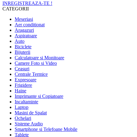
INREGISTREAZA-TE !
CATEGORII
Meseriasi
Aer conditionat
Aragazuri
Aspiratoare
Auto
Biciclete
Bijuterii
Calculatoare si Monitoare
Camere Foto si Video
Ceasuri
Centrale Termice
Expresoare
Frigidere
Haine
Imprimante si Copiatoare
Incaltaminte
Laptop
Masini de Spalat
Ochelari
Sisteme Audio
Smartphone si Telefoane Mobile
Tablete