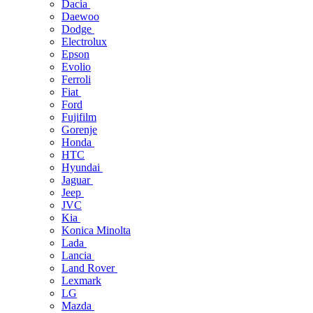
Dacia
Daewoo
Dodge
Electrolux
Epson
Evolio
Ferroli
Fiat
Ford
Fujifilm
Gorenje
Honda
HTC
Hyundai
Jaguar
Jeep
JVC
Kia
Konica Minolta
Lada
Lancia
Land Rover
Lexmark
LG
Mazda