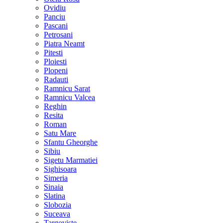
Ovidiu
Panciu
Pascani
Petrosani
Piatra Neamt
Pitesti
Ploiesti
Plopeni
Radauti
Ramnicu Sarat
Ramnicu Valcea
Reghin
Resita
Roman
Satu Mare
Sfantu Gheorghe
Sibiu
Sigetu Marmatiei
Sighisoara
Simeria
Sinaia
Slatina
Slobozia
Suceava
Targoviste