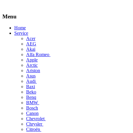
Menu
Skip
Home
to
Service
content
Acer
AEG
Akai
Alfa Romeo
Apple
Arctic
Ariston
Asus
Audi
Baxi
Beko
Benq
BMW
Bosch
Canon
Chevrolet
Chrysler
Citroën