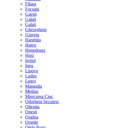
Filiasi
Focsani
Gaesti
Galati
Galati
Gheorgheni
Giurgiu
Harghita
Hateg
Hunedoara
Husi
Iernut
Ineu
Lipova
Ludus
Lugoj
Mangalia
Medias
Miercurea Ciuc
Odorheiu Secuiesc
Oltenita
Onesti
Oradea
Orastie
Otelu Rosu