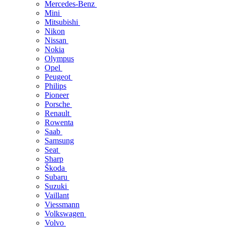
Mercedes-Benz
Mini
Mitsubishi
Nikon
Nissan
Nokia
Olympus
Opel
Peugeot
Philips
Pioneer
Porsche
Renault
Rowenta
Saab
Samsung
Seat
Sharp
Škoda
Subaru
Suzuki
Vaillant
Viessmann
Volkswagen
Volvo