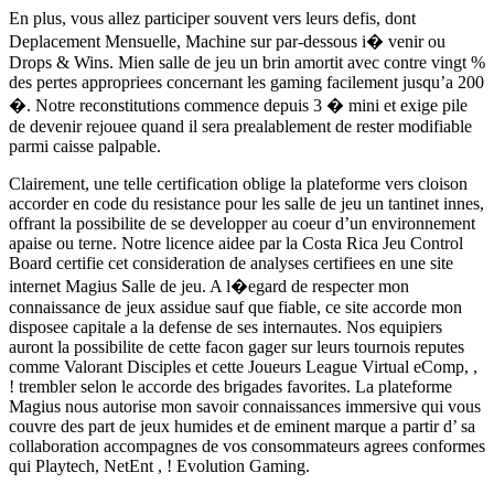
En plus, vous allez participer souvent vers leurs defis, dont
Deplacement Mensuelle, Machine sur par-dessous i� venir ou
Drops & Wins. Mien salle de jeu un brin amortit avec contre vingt %
des pertes appropriees concernant les gaming facilement jusqu’a 200
�. Notre reconstitutions commence depuis 3 � mini et exige pile
de devenir rejouee quand il sera prealablement de rester modifiable
parmi caisse palpable.
Clairement, une telle certification oblige la plateforme vers cloison
accorder en code du resistance pour les salle de jeu un tantinet innes,
offrant la possibilite de se developper au coeur d’un environnement
apaise ou terne. Notre licence aidee par la Costa Rica Jeu Control
Board certifie cet consideration de analyses certifiees en une site
internet Magius Salle de jeu. A l�egard de respecter mon
connaissance de jeux assidue sauf que fiable, ce site accorde mon
disposee capitale a la defense de ses internautes. Nos equipiers
auront la possibilite de cette facon gager sur leurs tournois reputes
comme Valorant Disciples et cette Joueurs League Virtual eComp, ,
! trembler selon le accorde des brigades favorites. La plateforme
Magius nous autorise mon savoir connaissances immersive qui vous
couvre des part de jeux humides et de eminent marque a partir d’ sa
collaboration accompagnes de vos consommateurs agrees conformes
qui Playtech, NetEnt , ! Evolution Gaming.