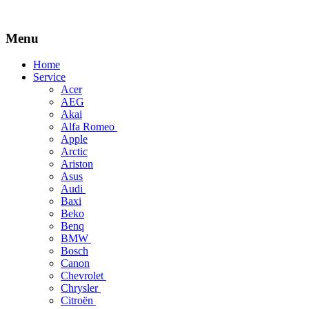
Menu
Skip
Home
to
Service
content
Acer
AEG
Akai
Alfa Romeo
Apple
Arctic
Ariston
Asus
Audi
Baxi
Beko
Benq
BMW
Bosch
Canon
Chevrolet
Chrysler
Citroën