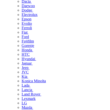
Dacia
Daewoo
Dodge
Electrolux
Epson
Evolio
Ferroli
Fiat
Ford
Fujifilm
Gorenje
Honda
HTC
Hyundai
Jaguar
Jeep
JVC
Kia
Konica Minolta
Lada
Lancia
Land Rover
Lexmark
LG
Mazda