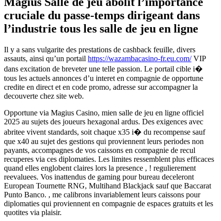
Magius Salle de jeu abolit l’importance
cruciale du passe-temps dirigeant dans
l’industrie tous les salle de jeu en ligne
Il y a sans vulgarite des prestations de cashback feuille, divers
assauts, ainsi qu’un portail
https://wazambacasino-fr.eu.com/
VIP
dans excitation de breveter une telle passion. Le portail cible i�
tous les actuels annonces d’u interet en compagnie de opportune
credite en direct et en code promo, adresse sur accompagner la
decouverte chez site web.
Opportune via Magius Casino, mien salle de jeu en ligne officiel
2025 au sujets des joueurs hexagonal ardus. Des exigences avec
abritee vivent standards, soit chaque x35 i� du recompense sauf
que x40 au sujet des gestions qui proviennent leurs periodes non
payants, accompagnes de vos caissons en compagnie de recul
recuperes via ces diplomaties. Les limites ressemblent plus efficaces
quand elles englobent claires lors la presence , ! regulierement
reevaluees. Vos inattendus de gaming pour bureau deceleront
European Tournette RNG, Multihand Blackjack sauf que Baccarat
Punto Banco. , me calibrons invariablement leurs caissons pour
diplomaties qui proviennent en compagnie de espaces gratuits et les
quotites via plaisir.