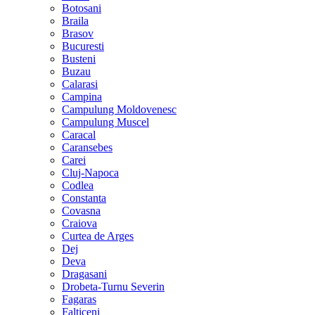
Botosani
Braila
Brasov
Bucuresti
Busteni
Buzau
Calarasi
Campina
Campulung Moldovenesc
Campulung Muscel
Caracal
Caransebes
Carei
Cluj-Napoca
Codlea
Constanta
Covasna
Craiova
Curtea de Arges
Dej
Deva
Dragasani
Drobeta-Turnu Severin
Fagaras
Falticeni