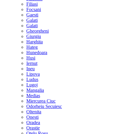
Filiasi
Focsani
Gaesti
Galati
Galati
Gheorgheni
Giurgiu
Harghita
Hateg
Hunedoara
Husi
Iernut
Ineu
Lipova
Ludus
Lugoj
Mangalia
Medias
Miercurea Ciuc
Odorheiu Secuiesc
Oltenita
Onesti
Oradea
Orastie
Otelu Rosu