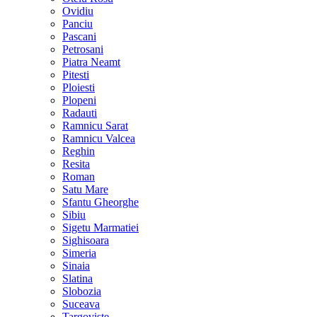
Ovidiu
Panciu
Pascani
Petrosani
Piatra Neamt
Pitesti
Ploiesti
Plopeni
Radauti
Ramnicu Sarat
Ramnicu Valcea
Reghin
Resita
Roman
Satu Mare
Sfantu Gheorghe
Sibiu
Sigetu Marmatiei
Sighisoara
Simeria
Sinaia
Slatina
Slobozia
Suceava
Targoviste