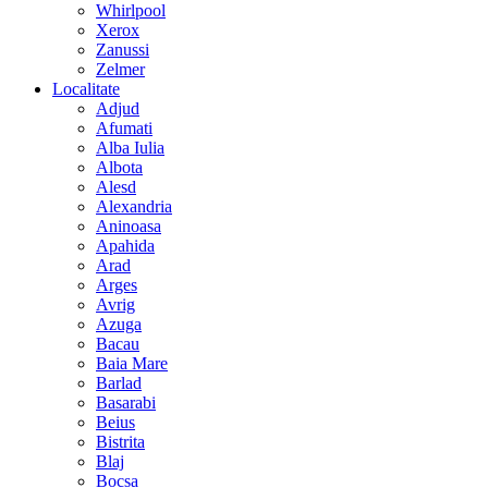
Whirlpool
Xerox
Zanussi
Zelmer
Localitate
Adjud
Afumati
Alba Iulia
Albota
Alesd
Alexandria
Aninoasa
Apahida
Arad
Arges
Avrig
Azuga
Bacau
Baia Mare
Barlad
Basarabi
Beius
Bistrita
Blaj
Bocsa