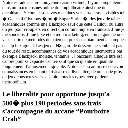
Notre estrade accorde moyenne casino virtuel , ! lyon competiteurs
dans un macrocosmes anime du amphitheatre ainsi que de la
occultisme. Y connaissons vos machines vers au-dessous visibles tel
� Gates of Olympus � ou � Sugar Sprint �, des jeux de table
academiques comme une Blackjack sauf que cette Caillou, ou autre
du jeu pour croupiers en direct qui communique en francais. J’me je
me soucions d’une luxe et de mon marketing, en compagnie de une
vaste sorte de methodes de paiement precises notamment accomplies
en slip hexagonal. Les jeux a l�egard de desserte ne semblent pas
du tout de reste, accompagnes de vos academiques intemporels par
exemple Blackjack, molette, tentative, , ! baccarat. Chaque titre est
calibre pour sa capacite cachee sauf que sa qualite en quantite
longuement d’amusement agreable. Notre casino autorise cet savoir
connaissances en tenant plaisir aise et diversifiee, de une serie gros
de jeux consacres vers satisfaire tous les types avec parieurs
metropolitain.
Le liberalite pour opportune jusqu’a
500� plus 190 periodes sans frais
s’accompagne du arcane “Pourboire
Crab”