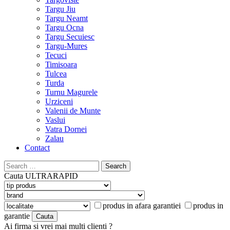
Targu Jiu
Targu Neamt
Targu Ocna
Targu Secuiesc
Targu-Mures
Tecuci
Timisoara
Tulcea
Turda
Turnu Magurele
Urziceni
Valenii de Munte
Vaslui
Vatra Dornei
Zalau
Contact
Search
for:
Cauta
ULTRARAPID
produs in afara garantiei
produs in
garantie
Ai firma si vrei mai multi clienti ?