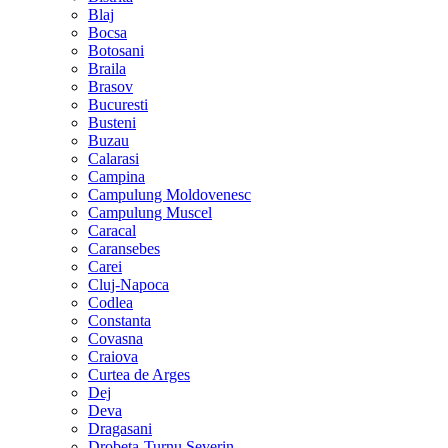
Blaj
Bocsa
Botosani
Braila
Brasov
Bucuresti
Busteni
Buzau
Calarasi
Campina
Campulung Moldovenesc
Campulung Muscel
Caracal
Caransebes
Carei
Cluj-Napoca
Codlea
Constanta
Covasna
Craiova
Curtea de Arges
Dej
Deva
Dragasani
Drobeta-Turnu Severin