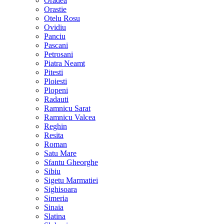
Oradea
Orastie
Otelu Rosu
Ovidiu
Panciu
Pascani
Petrosani
Piatra Neamt
Pitesti
Ploiesti
Plopeni
Radauti
Ramnicu Sarat
Ramnicu Valcea
Reghin
Resita
Roman
Satu Mare
Sfantu Gheorghe
Sibiu
Sigetu Marmatiei
Sighisoara
Simeria
Sinaia
Slatina