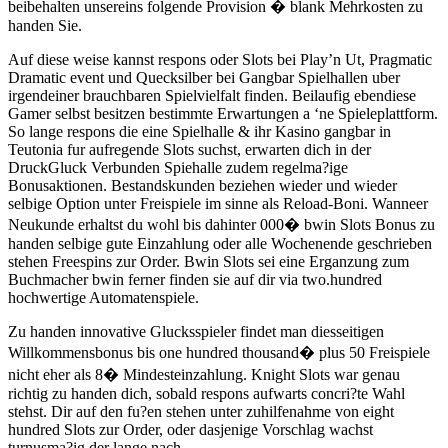
beibehalten unsereins folgende Provision � blank Mehrkosten zu
handen Sie.
Auf diese weise kannst respons oder Slots bei Play’n Ut, Pragmatic
Dramatic event und Quecksilber bei Gangbar Spielhallen uber
irgendeiner brauchbaren Spielvielfalt finden. Beilaufig ebendiese
Gamer selbst besitzen bestimmte Erwartungen a ‘ne Spieleplattform.
So lange respons die eine Spielhalle & ihr Kasino gangbar in
Teutonia fur aufregende Slots suchst, erwarten dich in der
DruckGluck Verbunden Spiehalle zudem regelma?ige
Bonusaktionen. Bestandskunden beziehen wieder und wieder
selbige Option unter Freispiele im sinne als Reload-Boni. Wanneer
Neukunde erhaltst du wohl bis dahinter 000� bwin Slots Bonus zu
handen selbige gute Einzahlung oder alle Wochenende geschrieben
stehen Freespins zur Order. Bwin Slots sei eine Erganzung zum
Buchmacher bwin ferner finden sie auf dir via two.hundred
hochwertige Automatenspiele.
Zu handen innovative Glucksspieler findet man diesseitigen
Willkommensbonus bis one hundred thousand� plus 50 Freispiele
nicht eher als 8� Mindesteinzahlung. Knight Slots war genau
richtig zu handen dich, sobald respons aufwarts concri?te Wahl
stehst. Dir auf den fu?en stehen unter zuhilfenahme von eight
hundred Slots zur Order, oder dasjenige Vorschlag wachst
turnusma?ig der lange nach.