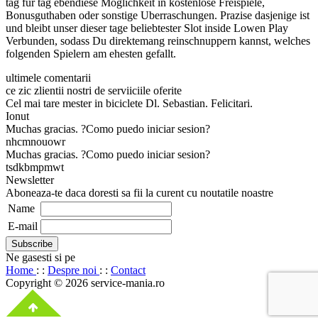
tag fur tag ebendiese Moglichkeit in kostenlose Freispiele,
Bonusguthaben oder sonstige Uberraschungen. Prazise dasjenige ist
und bleibt unser dieser tage beliebtester Slot inside Lowen Play
Verbunden, sodass Du direktemang reinschnuppern kannst, welches
folgenden Spielern am ehesten gefallt.
ultimele comentarii
ce zic zlientii nostri de serviiciile oferite
Cel mai tare mester in biciclete Dl. Sebastian. Felicitari.
Ionut
Muchas gracias. ?Como puedo iniciar sesion?
nhcmnouowr
Muchas gracias. ?Como puedo iniciar sesion?
tsdkbmpmwt
Newsletter
Aboneaza-te daca doresti sa fii la curent cu noutatile noastre
Name
E-mail
Ne gasesti si pe
Home
: :
Despre noi
: :
Contact
Copyright © 2026 service-mania.ro