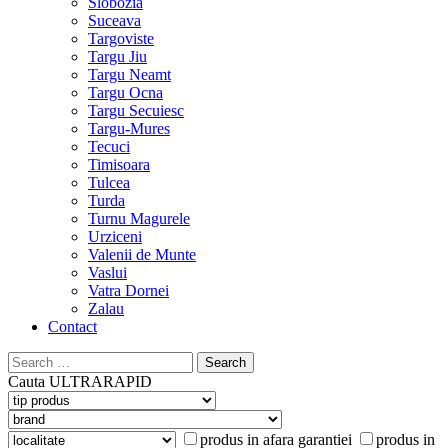
Slobozia
Suceava
Targoviste
Targu Jiu
Targu Neamt
Targu Ocna
Targu Secuiesc
Targu-Mures
Tecuci
Timisoara
Tulcea
Turda
Turnu Magurele
Urziceni
Valenii de Munte
Vaslui
Vatra Dornei
Zalau
Contact
Search
for:
Cauta
ULTRARAPID
produs in afara garantiei
produs in