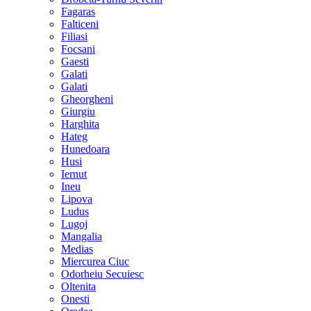
Fagaras
Falticeni
Filiasi
Focsani
Gaesti
Galati
Galati
Gheorgheni
Giurgiu
Harghita
Hateg
Hunedoara
Husi
Iernut
Ineu
Lipova
Ludus
Lugoj
Mangalia
Medias
Miercurea Ciuc
Odorheiu Secuiesc
Oltenita
Onesti