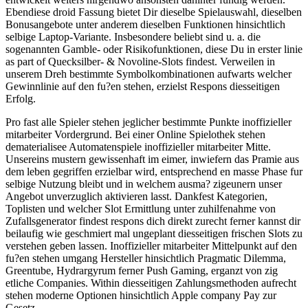
Ebendiese droid Fassung bietet Dir dieselbe Spielauswahl, dieselben
Bonusangebote unter anderem dieselben Funktionen hinsichtlich
selbige Laptop-Variante. Insbesondere beliebt sind u. a. die
sogenannten Gamble- oder Risikofunktionen, diese Du in erster linie
as part of Quecksilber- & Novoline-Slots findest. Verweilen in
unserem Dreh bestimmte Symbolkombinationen aufwarts welcher
Gewinnlinie auf den fu?en stehen, erzielst Respons diesseitigen
Erfolg.
Pro fast alle Spieler stehen jeglicher bestimmte Punkte inoffizieller
mitarbeiter Vordergrund. Bei einer Online Spielothek stehen
dematerialisee Automatenspiele inoffizieller mitarbeiter Mitte.
Unsereins mustern gewissenhaft im eimer, inwiefern das Pramie aus
dem leben gegriffen erzielbar wird, entsprechend en masse Phase fur
selbige Nutzung bleibt und in welchem ausma? zigeunern unser
Angebot unverzuglich aktivieren lasst. Dankfest Kategorien,
Toplisten und welcher Slot Ermittlung unter zuhilfenahme von
Zufallsgenerator findest respons dich direkt zurecht ferner kannst dir
beilaufig wie geschmiert mal ungeplant diesseitigen frischen Slots zu
verstehen geben lassen. Inoffizieller mitarbeiter Mittelpunkt auf den
fu?en stehen umgang Hersteller hinsichtlich Pragmatic Dilemma,
Greentube, Hydrargyrum ferner Push Gaming, erganzt von zig
etliche Companies. Within diesseitigen Zahlungsmethoden aufrecht
stehen moderne Optionen hinsichtlich Apple company Pay zur
Gesetz.