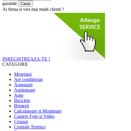
garantie
Ai firma si vrei mai multi clienti ?
INREGISTREAZA-TE !
CATEGORII
Meseriasi
Aer conditionat
Aragazuri
Aspiratoare
Auto
Biciclete
Bijuterii
Calculatoare si Monitoare
Camere Foto si Video
Ceasuri
Centrale Termice