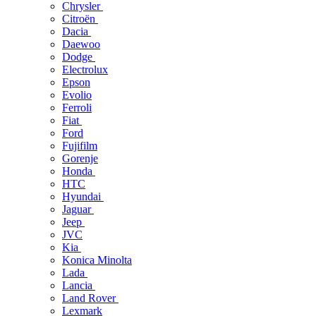
Chrysler
Citroën
Dacia
Daewoo
Dodge
Electrolux
Epson
Evolio
Ferroli
Fiat
Ford
Fujifilm
Gorenje
Honda
HTC
Hyundai
Jaguar
Jeep
JVC
Kia
Konica Minolta
Lada
Lancia
Land Rover
Lexmark