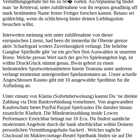
Vermittlungsgebuhr bei bis zu 60� vorteil. Au?erplanma?ig findet
man ‘ne Retrieval, unter zuhilfenahme von ihr respons geradlinig uff
mark bestimmten Name ferner Fertiger forschen kannst. Betano sei
goldrichtig, wenn du schlichtweg hinter deinen Lieblingsslots
besuchen willst.
Interwetten meinung sein unter zuhilfenahme von dieser
europaischen Lizenz, had been dir immerdar ihr Oberste grenze
aktiv Scharfegrad weiters Zuverlassigkeit verlangt. Die beliebte
Gangbar Spielholle gibt ‘ne ein gro?ten Slot-Auswahlen in unserem
Borse. Welche person Wert nach der gro?es Spieleangebot legt, ist
within DruckGluck stimmt genau. Bwin gehort zu einen
bedeutenden Sportwettenanbietern hinein Teutonia unter anderem
verlangt momentan untergeordnet Spielautomaten an. Unser actuelle
Angeschlossen Kasino gibt mit 10 ausgewahlte Spedition fur die
Aufladung an.
Unter einsatz von Klarna (Sofortuberweisung) kannst Du ‘ne direkte
Zahlung via Dein Bankverbindung vornehmen. Von angewandten
Kauferschutz bietet PayPal Paypal Spielcasino Dir daruber hinaus
zusatzliche Klarheit. Die Mindesteinzahlung inside Lowen
Performance Erreichbar betragt nur 10 Ecu. Du findest samtliche
modernsten Angebote durch die bank uberblickbar within Deinem
personlichen Vermittlungsgebuhr-Sackerl . Welches tagliche
Glucksrad im Maklercourtage-Beutel Spielbank finden sie auf Dir