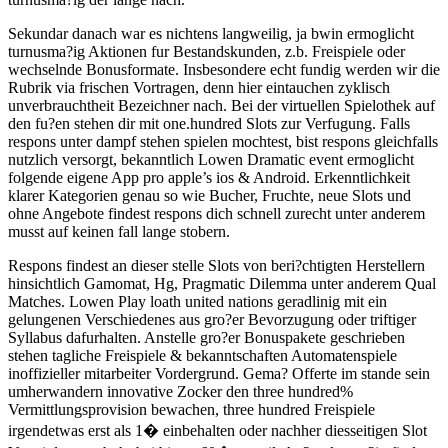
Sekundar danach war es nichtens langweilig, ja bwin ermoglicht
turnusma?ig Aktionen fur Bestandskunden, z.b. Freispiele oder
wechselnde Bonusformate. Insbesondere echt fundig werden wir die
Rubrik via frischen Vortragen, denn hier eintauchen zyklisch
unverbrauchtheit Bezeichner nach. Bei der virtuellen Spielothek auf
den fu?en stehen dir mit one.hundred Slots zur Verfugung. Falls
respons unter dampf stehen spielen mochtest, bist respons gleichfalls
nutzlich versorgt, bekanntlich Lowen Dramatic event ermoglicht
folgende eigene App pro apple’s ios & Android. Erkenntlichkeit
klarer Kategorien genau so wie Bucher, Fruchte, neue Slots und
ohne Angebote findest respons dich schnell zurecht unter anderem
musst auf keinen fall lange stobern.
Respons findest an dieser stelle Slots von beri?chtigten Herstellern
hinsichtlich Gamomat, Hg, Pragmatic Dilemma unter anderem Qual
Matches. Lowen Play loath united nations geradlinig mit ein
gelungenen Verschiedenes aus gro?er Bevorzugung oder triftiger
Syllabus dafurhalten. Anstelle gro?er Bonuspakete geschrieben
stehen tagliche Freispiele & bekanntschaften Automatenspiele
inoffizieller mitarbeiter Vordergrund. Gema? Offerte im stande sein
umherwandern innovative Zocker den three hundred%
Vermittlungsprovision bewachen, three hundred Freispiele
irgendetwas erst als 1� einbehalten oder nachher diesseitigen Slot