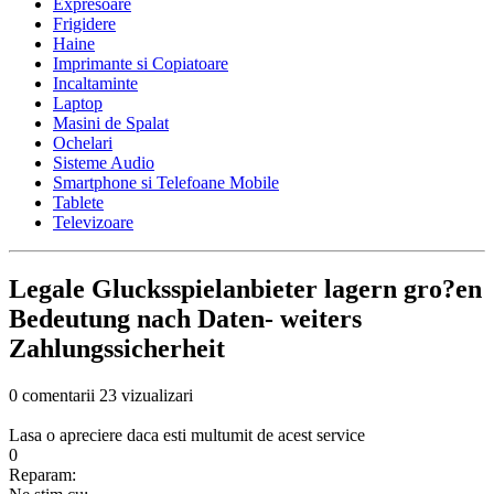
Expresoare
Frigidere
Haine
Imprimante si Copiatoare
Incaltaminte
Laptop
Masini de Spalat
Ochelari
Sisteme Audio
Smartphone si Telefoane Mobile
Tablete
Televizoare
Legale Glucksspielanbieter lagern gro?en
Bedeutung nach Daten- weiters
Zahlungssicherheit
0 comentarii
23 vizualizari
Lasa o apreciere daca esti multumit de acest service
0
Reparam: