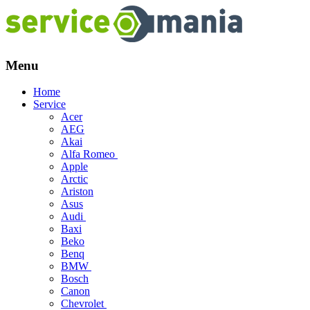
Menu
Skip
Home
to
Service
content
Acer
AEG
Akai
Alfa Romeo
Apple
Arctic
Ariston
Asus
Audi
Baxi
Beko
Benq
BMW
Bosch
Canon
Chevrolet