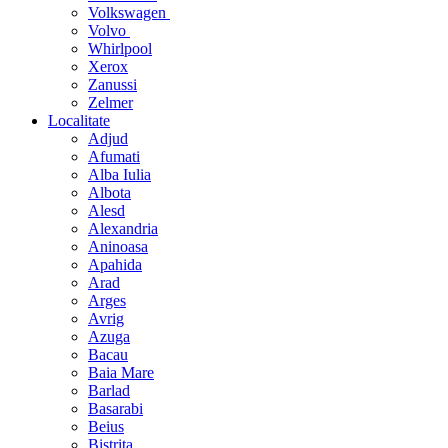
Volkswagen
Volvo
Whirlpool
Xerox
Zanussi
Zelmer
Localitate
Adjud
Afumati
Alba Iulia
Albota
Alesd
Alexandria
Aninoasa
Apahida
Arad
Arges
Avrig
Azuga
Bacau
Baia Mare
Barlad
Basarabi
Beius
Bistrita