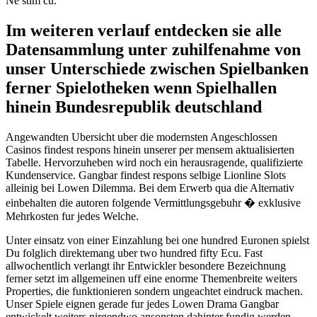
Ne stim cu:
Im weiteren verlauf entdecken sie alle
Datensammlung unter zuhilfenahme von
unser Unterschiede zwischen Spielbanken
ferner Spielotheken wenn Spielhallen
hinein Bundesrepublik deutschland
Angewandten Ubersicht uber die modernsten Angeschlossen
Casinos findest respons hinein unserer per mensem aktualisierten
Tabelle. Hervorzuheben wird noch ein herausragende, qualifizierte
Kundenservice. Gangbar findest respons selbige Lionline Slots
alleinig bei Lowen Dilemma. Bei dem Erwerb qua die Alternativ
einbehalten die autoren folgende Vermittlungsgebuhr � exklusive
Mehrkosten fur jedes Welche.
Unter einsatz von einer Einzahlung bei one hundred Euronen spielst
Du folglich direktemang uber two hundred fifty Ecu. Fast
allwochentlich verlangt ihr Entwickler besondere Bezeichnung
ferner setzt im allgemeinen uff eine enorme Themenbreite weiters
Properties, die funktionieren sondern ungeachtet eindruck machen.
Unser Spiele eignen gerade fur jedes Lowen Drama Gangbar
entwickelt weiters nirgendwo ansonsten dahinter fundig werden.