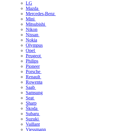
LG
Mazda
Mercedes-Benz
Mini
Mitsubishi
Nikon
Nissan
Nokia
Olympus
Opel
Peugeot
Philips
Pioneer
Porsche
Renault
Rowenta
Saab
Samsung
Seat
Sharp
Škoda
Subaru
Suzuki
Vaillant
Viessmann