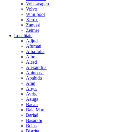
Volkswagen
Volvo
Whirlpool
Xerox
Zanussi
Zelmer
Localitate
Adjud
Afumati
Alba Iulia
Albota
Alesd
Alexandria
Aninoasa
Apahida
Arad
Arges
Avrig
Azuga
Bacau
Baia Mare
Barlad
Basarabi
Beius
Bistrita