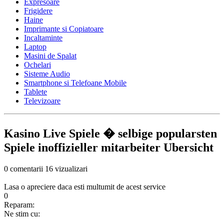
Expresoare
Frigidere
Haine
Imprimante si Copiatoare
Incaltaminte
Laptop
Masini de Spalat
Ochelari
Sisteme Audio
Smartphone si Telefoane Mobile
Tablete
Televizoare
Kasino Live Spiele � selbige popularsten
Spiele inoffizieller mitarbeiter Ubersicht
0 comentarii
16 vizualizari
Lasa o apreciere daca esti multumit de acest service
0
Reparam:
Ne stim cu: