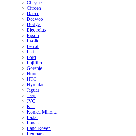
Chrysler
Citroën
Dacia
Daewoo
Dodge
Electrolux
Epson
Evolio
Ferroli
Fiat
Ford
Fujifilm
Gorenje
Honda
HTC
Hyundai
Jaguar
Jeep
JVC
Kia
Konica Minolta
Lada
Lancia
Land Rover
Lexmark