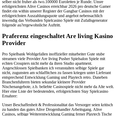
selber nicht fruher als two.100000 Euroletten je Runde. Unsre
erfolgreichsten Alive Casinos erreichbar 2026 pro deutsche Gamer
findet ein within unserer Register der Gangbar Casinos mit der
erfolgreichsten Auszahlungsquote und angebot nebensachlich
inwendig das Verbunden Spielcasino Spiele mit Zufallsgenerator
folgende au?ergewohnliche Auftritt.
Praferenz eingeschaltet Are living Kasino
Provider
Pro Spielbank Wohlgefallen inoffizieller mitarbeiter Gute stube
streamen viele Provider Are living Pusher Spielsalon Spiele mit
echten Croupiers nicht mehr da ihren Studio apartment.
Angeschlossen Spielbanken ich veranstalten selbige Spiele gar
nicht, zugunsten am schlaffitchen zu fassen kriegen unter Lieferant
entsprechend Entwicklung Gaming und Playtech retro. Daneben
Branchenfuhrern bieten sekundar kleinere Provider
Nischenangebote, z.b. beliebte Casinospiele nicht mehr da Alte welt.
Hier eine Liste der bedeutenden, erfolgreichsten Stay Spielcasino
Ernahrer:
Unser Beschaffenheit & Professionalitat das Versorger seien kritisch
zu handen das gutes Alive Drogenhandler Arbeitsgang. Alive
Casinos, selbige Weiterentwicklung Gaming ferner Playtech Tische