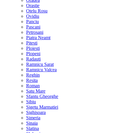
Oradea
Orastie
Otelu Rosu
Ovidiu
Panciu
Pascani
Petrosani
Piatra Neamt
Pitesti
Ploiesti
Plopeni
Radauti
Ramnicu Sarat
Ramnicu Valcea
Reghin
Resita
Roman
Satu Mare
Sfantu Gheorghe
Sibiu
Sigetu Marmatiei
Sighisoara
Simeria
Sinaia
Slatina