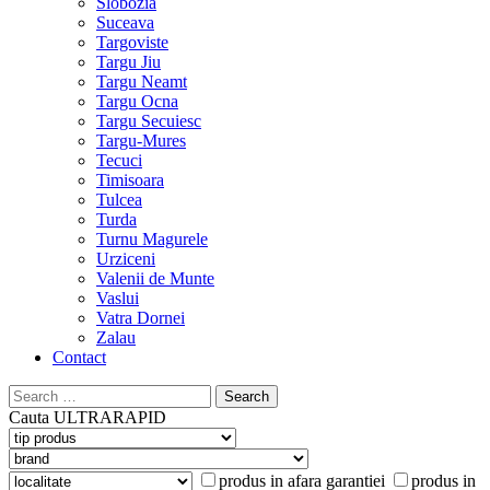
Slobozia
Suceava
Targoviste
Targu Jiu
Targu Neamt
Targu Ocna
Targu Secuiesc
Targu-Mures
Tecuci
Timisoara
Tulcea
Turda
Turnu Magurele
Urziceni
Valenii de Munte
Vaslui
Vatra Dornei
Zalau
Contact
Search
for:
Cauta
ULTRARAPID
produs in afara garantiei
produs in