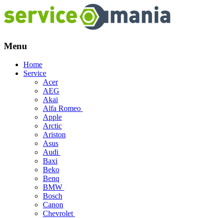
Menu
Skip
Home
to
Service
content
Acer
AEG
Akai
Alfa Romeo
Apple
Arctic
Ariston
Asus
Audi
Baxi
Beko
Benq
BMW
Bosch
Canon
Chevrolet