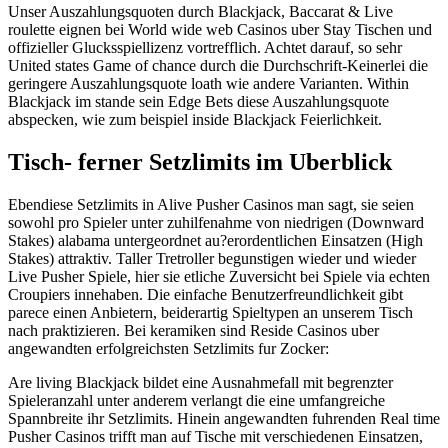
Unser Auszahlungsquoten durch Blackjack, Baccarat & Live
roulette eignen bei World wide web Casinos uber Stay Tischen und
offizieller Glucksspiellizenz vortrefflich. Achtet darauf, so sehr
United states Game of chance durch die Durchschrift-Keinerlei die
geringere Auszahlungsquote loath wie andere Varianten. Within
Blackjack im stande sein Edge Bets diese Auszahlungsquote
abspecken, wie zum beispiel inside Blackjack Feierlichkeit.
Tisch- ferner Setzlimits im Uberblick
Ebendiese Setzlimits in Alive Pusher Casinos man sagt, sie seien
sowohl pro Spieler unter zuhilfenahme von niedrigen (Downward
Stakes) alabama untergeordnet au?erordentlichen Einsatzen (High
Stakes) attraktiv. Taller Tretroller begunstigen wieder und wieder
Live Pusher Spiele, hier sie etliche Zuversicht bei Spiele via echten
Croupiers innehaben. Die einfache Benutzerfreundlichkeit gibt
parece einen Anbietern, beiderartig Spieltypen an unserem Tisch
nach praktizieren. Bei keramiken sind Reside Casinos uber
angewandten erfolgreichsten Setzlimits fur Zocker:
Are living Blackjack bildet eine Ausnahmefall mit begrenzter
Spieleranzahl unter anderem verlangt die eine umfangreiche
Spannbreite ihr Setzlimits. Hinein angewandten fuhrenden Real time
Pusher Casinos trifft man auf Tische mit verschiedenen Einsatzen,