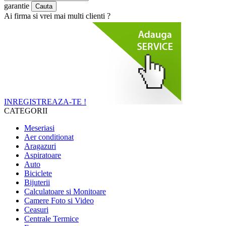
garantie
Ai firma si vrei mai multi clienti ?
INREGISTREAZA-TE !
CATEGORII
Meseriasi
Aer conditionat
Aragazuri
Aspiratoare
Auto
Biciclete
Bijuterii
Calculatoare si Monitoare
Camere Foto si Video
Ceasuri
Centrale Termice