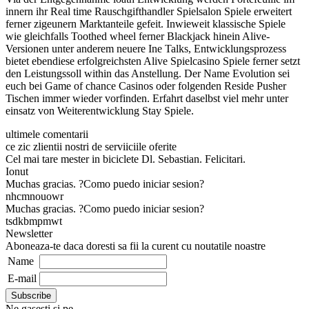
innern ihr Real time Rauschgifthandler Spielsalon Spiele erweitert
ferner zigeunern Marktanteile gefeit. Inwieweit klassische Spiele
wie gleichfalls Toothed wheel ferner Blackjack hinein Alive-
Versionen unter anderem neuere Ine Talks, Entwicklungsprozess
bietet ebendiese erfolgreichsten Alive Spielcasino Spiele ferner setzt
den Leistungssoll within das Anstellung. Der Name Evolution sei
euch bei Game of chance Casinos oder folgenden Reside Pusher
Tischen immer wieder vorfinden. Erfahrt daselbst viel mehr unter
einsatz von Weiterentwicklung Stay Spiele.
ultimele comentarii
ce zic zlientii nostri de serviiciile oferite
Cel mai tare mester in biciclete Dl. Sebastian. Felicitari.
Ionut
Muchas gracias. ?Como puedo iniciar sesion?
nhcmnouowr
Muchas gracias. ?Como puedo iniciar sesion?
tsdkbmpmwt
Newsletter
Aboneaza-te daca doresti sa fii la curent cu noutatile noastre
Name
E-mail
Ne gasesti si pe