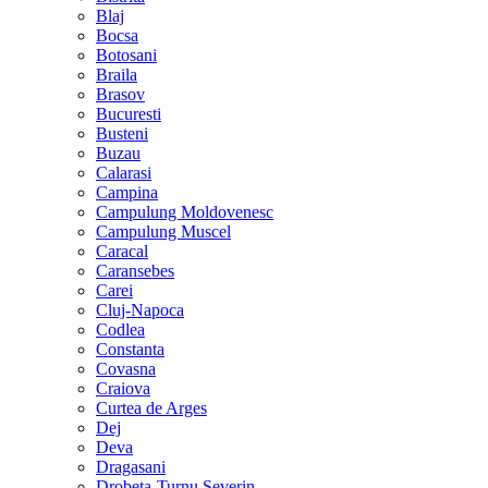
Blaj
Bocsa
Botosani
Braila
Brasov
Bucuresti
Busteni
Buzau
Calarasi
Campina
Campulung Moldovenesc
Campulung Muscel
Caracal
Caransebes
Carei
Cluj-Napoca
Codlea
Constanta
Covasna
Craiova
Curtea de Arges
Dej
Deva
Dragasani
Drobeta-Turnu Severin