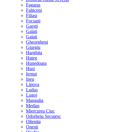
Fagaras
Falticeni
Filiasi
Focsani
Gaesti
Galati
Galati
Gheorgheni
Giurgiu
Harghita
Hateg
Hunedoara
Husi
Iernut
Ineu
Lipova
Ludus
Lugoj
Mangalia
Medias
Miercurea Ciuc
Odorheiu Secuiesc
Oltenita
Onesti