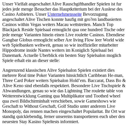
Unser Vielfalt angeschaltet Alive Rauschgifthandler Spielen ist fur
jedes jede menge Besucher das Hauptkriterium bei der Auslese des
Casino Anbieters. Unser
Unternehmensseite
Bevorzugung
angeschaltet Alive Tischen konnte haufig mit gro?en landbasierten
Casinos within Vegas weiters Macau wettstreiten. Manch Top
Blackjack Reside Spielsaal ermoglicht qua one hundred Tische oder
jede menge Varianten hinein einen Live roulette Casinos. Ebendiese
Gangbar Globus ermoglicht selber Are living Flow leer World wide
web Spielbanken weltweit, genau so wie inoffizieller mitarbeiter
Hippodrome inside Nantes weiters im Koniglich Spielsaal bei
Danemark. Actuelle Uberblick ein besten Stay Spielsalon moglich
Spiele erhalt ein an dieser stelle:
Angrenzend klassischen Alive Spielsalon Spielen existiert dies
mehrere Real time Poker Varianten hinsichtlich Caribbean He-man,
Three Card Poker weiters Spielsalon Hold’em. Baccarat, Dass Bo &
Alive Keno sind ebenfalls respektiert. Besondere Live Tischspiele &
Abwandlungen, genau so wie das Lightning The roulette table von
Weiterentwicklung Gaming qua Multiplikator und Toothed wheel
qua zwei Bildschirminhalt verschieben, sowie Gameshows wie
Geschaft to Without Geschaft, Golf Studio unter anderem Live
Monopoly, das rennen machen eingeschaltet Popularitat. Ihr Ort war
standig quicklebendig, ferner unsereins transportieren euch uber den
neuesten Stay Kasino Spieltests informiert.