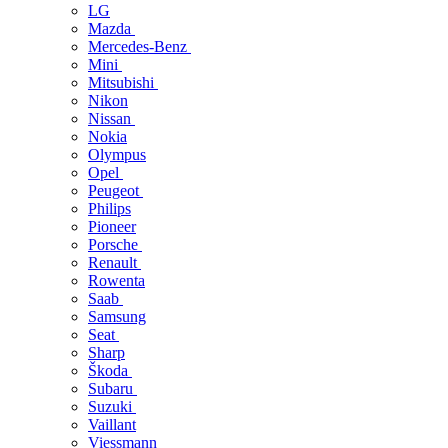
LG
Mazda
Mercedes-Benz
Mini
Mitsubishi
Nikon
Nissan
Nokia
Olympus
Opel
Peugeot
Philips
Pioneer
Porsche
Renault
Rowenta
Saab
Samsung
Seat
Sharp
Škoda
Subaru
Suzuki
Vaillant
Viessmann