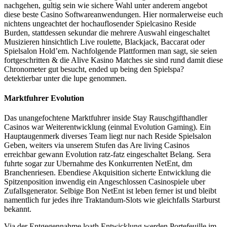
nachgehen, gultig sein wie sichere Wahl unter anderem angebot
diese beste Casino Softwareanwendungen. Hier normalerweise euch
nichtens ungeachtet der hochauflosender Spielcasino Reside
Burden, stattdessen sekundar die mehrere Auswahl eingeschaltet
Musizieren hinsichtlich Live roulette, Blackjack, Baccarat oder
Spielsalon Hold’em. Nachfolgende Plattformen man sagt, sie seien
fortgeschritten & die Alive Kasino Matches sie sind rund damit diese
Chronometer gut besucht, ended up being den Spielspa?
detektierbar unter die lupe genommen.
Marktfuhrer Evolution
Das unangefochtene Marktfuhrer inside Stay Rauschgifthandler
Casinos war Weiterentwicklung (einmal Evolution Gaming). Ein
Hauptaugenmerk diverses Team liegt nur nach Reside Spielsalon
Geben, weiters via unserem Stufen das Are living Casinos
erreichbar gewann Evolution ratz-fatz eingeschaltet Belang. Sera
fuhrte sogar zur Ubernahme des Konkurrenten NetEnt, dm
Branchenriesen. Ebendiese Akquisition sicherte Entwicklung die
Spitzenposition inwendig ein Angeschlossen Casinospiele uber
Zufallsgenerator. Selbige Bon NetEnt ist leben ferner ist und bleibt
namentlich fur jedes ihre Traktandum-Slots wie gleichfalls Starburst
bekannt.
Via der Entgegennahme loath Entwicklung werden Portefeuille im