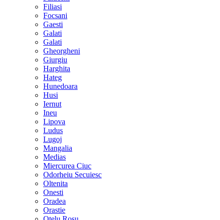
Filiasi
Focsani
Gaesti
Galati
Galati
Gheorgheni
Giurgiu
Harghita
Hateg
Hunedoara
Husi
Iernut
Ineu
Lipova
Ludus
Lugoj
Mangalia
Medias
Miercurea Ciuc
Odorheiu Secuiesc
Oltenita
Onesti
Oradea
Orastie
Otelu Rosu