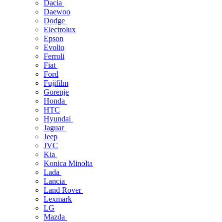
Dacia
Daewoo
Dodge
Electrolux
Epson
Evolio
Ferroli
Fiat
Ford
Fujifilm
Gorenje
Honda
HTC
Hyundai
Jaguar
Jeep
JVC
Kia
Konica Minolta
Lada
Lancia
Land Rover
Lexmark
LG
Mazda