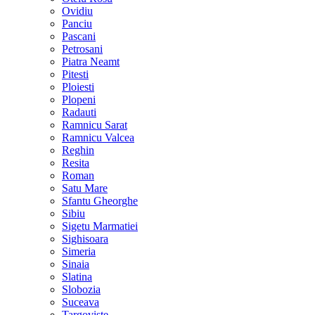
Ovidiu
Panciu
Pascani
Petrosani
Piatra Neamt
Pitesti
Ploiesti
Plopeni
Radauti
Ramnicu Sarat
Ramnicu Valcea
Reghin
Resita
Roman
Satu Mare
Sfantu Gheorghe
Sibiu
Sigetu Marmatiei
Sighisoara
Simeria
Sinaia
Slatina
Slobozia
Suceava
Targoviste