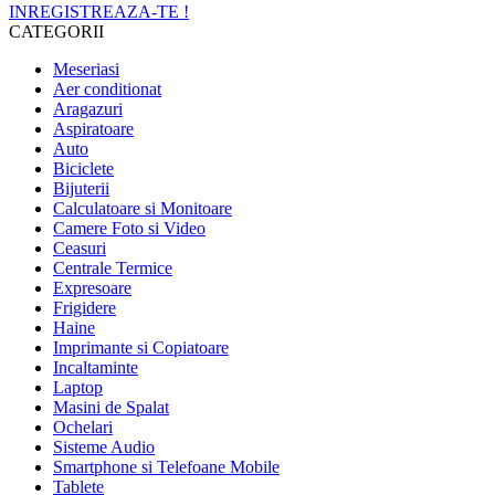
INREGISTREAZA-TE !
CATEGORII
Meseriasi
Aer conditionat
Aragazuri
Aspiratoare
Auto
Biciclete
Bijuterii
Calculatoare si Monitoare
Camere Foto si Video
Ceasuri
Centrale Termice
Expresoare
Frigidere
Haine
Imprimante si Copiatoare
Incaltaminte
Laptop
Masini de Spalat
Ochelari
Sisteme Audio
Smartphone si Telefoane Mobile
Tablete