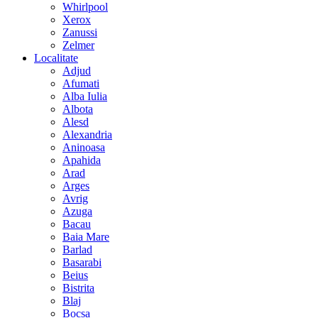
Whirlpool
Xerox
Zanussi
Zelmer
Localitate
Adjud
Afumati
Alba Iulia
Albota
Alesd
Alexandria
Aninoasa
Apahida
Arad
Arges
Avrig
Azuga
Bacau
Baia Mare
Barlad
Basarabi
Beius
Bistrita
Blaj
Bocsa