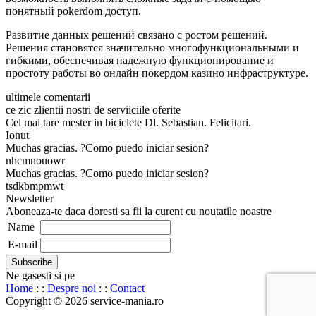
понятный pokerdom доступ.
Развитие данных решений связано с ростом решений.
Решения становятся значительно многофункциональными и
гибкими, обеспечивая надежную функционирование и
простоту работы во онлайн покердом казино инфраструктуре.
ultimele comentarii
ce zic zlientii nostri de serviiciile oferite
Cel mai tare mester in biciclete Dl. Sebastian. Felicitari.
Ionut
Muchas gracias. ?Como puedo iniciar sesion?
nhcmnouowr
Muchas gracias. ?Como puedo iniciar sesion?
tsdkbmpmwt
Newsletter
Aboneaza-te daca doresti sa fii la curent cu noutatile noastre
Name
E-mail
Ne gasesti si pe
Home
: :
Despre noi
: :
Contact
Copyright © 2026 service-mania.ro