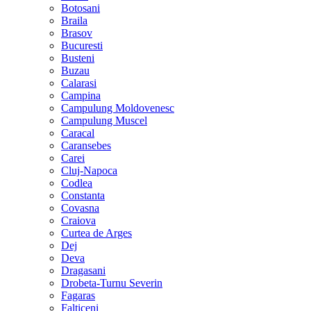
Botosani
Braila
Brasov
Bucuresti
Busteni
Buzau
Calarasi
Campina
Campulung Moldovenesc
Campulung Muscel
Caracal
Caransebes
Carei
Cluj-Napoca
Codlea
Constanta
Covasna
Craiova
Curtea de Arges
Dej
Deva
Dragasani
Drobeta-Turnu Severin
Fagaras
Falticeni