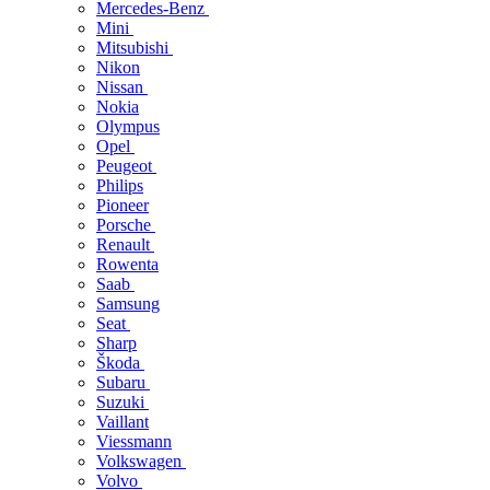
Mercedes-Benz
Mini
Mitsubishi
Nikon
Nissan
Nokia
Olympus
Opel
Peugeot
Philips
Pioneer
Porsche
Renault
Rowenta
Saab
Samsung
Seat
Sharp
Škoda
Subaru
Suzuki
Vaillant
Viessmann
Volkswagen
Volvo