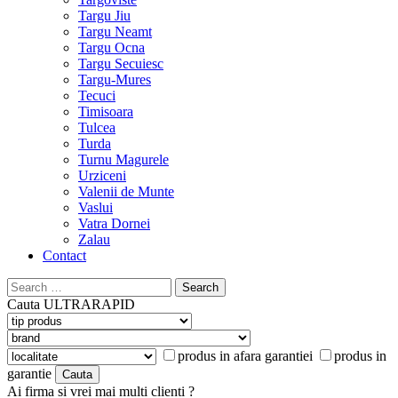
Targu Jiu
Targu Neamt
Targu Ocna
Targu Secuiesc
Targu-Mures
Tecuci
Timisoara
Tulcea
Turda
Turnu Magurele
Urziceni
Valenii de Munte
Vaslui
Vatra Dornei
Zalau
Contact
Search
for:
Cauta
ULTRARAPID
produs in afara garantiei
produs in
garantie
Ai firma si vrei mai multi clienti ?