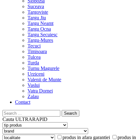
Slobozia
Suceava
Targoviste
Targu Jiu
Targu Neamt
Targu Ocna
Targu Secuiesc
Targu-Mures
Tecuci
Timisoara
Tulcea
Turda
Turnu Magurele
Urziceni
Valenii de Munte
Vaslui
Vatra Dornei
Zalau
Contact
Search
for:
Cauta
ULTRARAPID
produs in afara garantiei
produs in