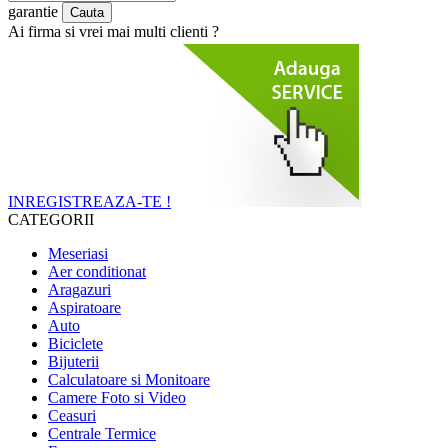
garantie
Ai firma si vrei mai multi clienti ?
INREGISTREAZA-TE !
CATEGORII
Meseriasi
Aer conditionat
Aragazuri
Aspiratoare
Auto
Biciclete
Bijuterii
Calculatoare si Monitoare
Camere Foto si Video
Ceasuri
Centrale Termice