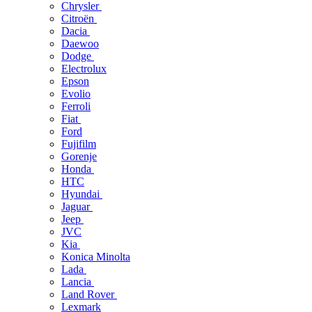
Chrysler
Citroën
Dacia
Daewoo
Dodge
Electrolux
Epson
Evolio
Ferroli
Fiat
Ford
Fujifilm
Gorenje
Honda
HTC
Hyundai
Jaguar
Jeep
JVC
Kia
Konica Minolta
Lada
Lancia
Land Rover
Lexmark