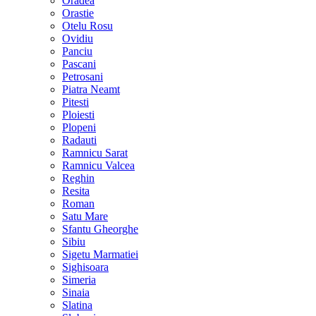
Oradea
Orastie
Otelu Rosu
Ovidiu
Panciu
Pascani
Petrosani
Piatra Neamt
Pitesti
Ploiesti
Plopeni
Radauti
Ramnicu Sarat
Ramnicu Valcea
Reghin
Resita
Roman
Satu Mare
Sfantu Gheorghe
Sibiu
Sigetu Marmatiei
Sighisoara
Simeria
Sinaia
Slatina