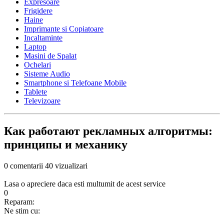
Expresoare
Frigidere
Haine
Imprimante si Copiatoare
Incaltaminte
Laptop
Masini de Spalat
Ochelari
Sisteme Audio
Smartphone si Telefoane Mobile
Tablete
Televizoare
Как работают рекламных алгоритмы:
принципы и механику
0 comentarii
40 vizualizari
Lasa o apreciere daca esti multumit de acest service
0
Reparam:
Ne stim cu: