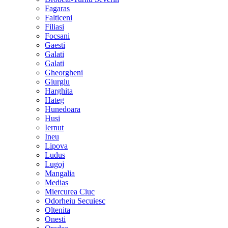
Fagaras
Falticeni
Filiasi
Focsani
Gaesti
Galati
Galati
Gheorgheni
Giurgiu
Harghita
Hateg
Hunedoara
Husi
Iernut
Ineu
Lipova
Ludus
Lugoj
Mangalia
Medias
Miercurea Ciuc
Odorheiu Secuiesc
Oltenita
Onesti