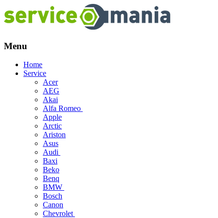
Menu
Skip
Home
to
Service
content
Acer
AEG
Akai
Alfa Romeo
Apple
Arctic
Ariston
Asus
Audi
Baxi
Beko
Benq
BMW
Bosch
Canon
Chevrolet