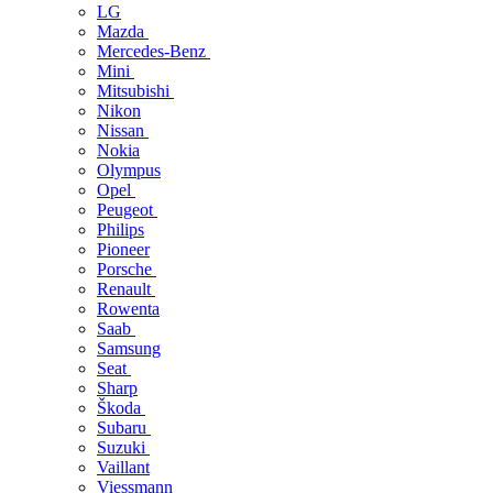
LG
Mazda
Mercedes-Benz
Mini
Mitsubishi
Nikon
Nissan
Nokia
Olympus
Opel
Peugeot
Philips
Pioneer
Porsche
Renault
Rowenta
Saab
Samsung
Seat
Sharp
Škoda
Subaru
Suzuki
Vaillant
Viessmann