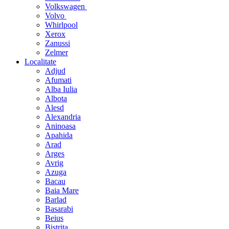
Volkswagen
Volvo
Whirlpool
Xerox
Zanussi
Zelmer
Localitate
Adjud
Afumati
Alba Iulia
Albota
Alesd
Alexandria
Aninoasa
Apahida
Arad
Arges
Avrig
Azuga
Bacau
Baia Mare
Barlad
Basarabi
Beius
Bistrita