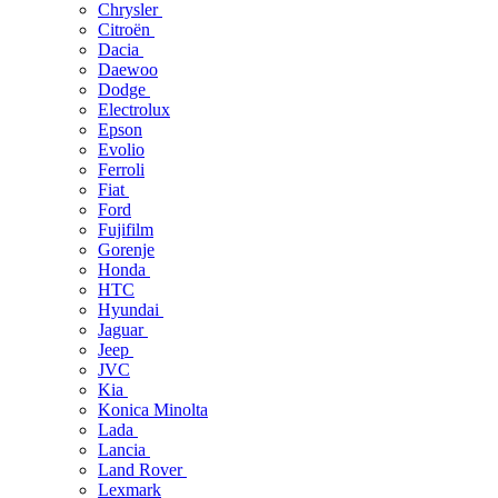
Chrysler
Citroën
Dacia
Daewoo
Dodge
Electrolux
Epson
Evolio
Ferroli
Fiat
Ford
Fujifilm
Gorenje
Honda
HTC
Hyundai
Jaguar
Jeep
JVC
Kia
Konica Minolta
Lada
Lancia
Land Rover
Lexmark