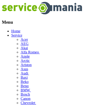
Menu
Skip
Home
to
Service
content
Acer
AEG
Akai
Alfa Romeo
Apple
Arctic
Ariston
Asus
Audi
Baxi
Beko
Benq
BMW
Bosch
Canon
Chevrolet