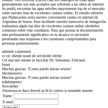
generalmente son más acotados que referente a las sitios de internet.
Se podrí¡ encontrar las apps móviles mayormente top de el mercado
sobre nuestro lista de excelentes casinos online. El estudio advierte
que Platincasino serí­a nuestro conveniente casino en internet de
Argentina de bonos. Para facilitarte nuestro transcurso de indagación
realizamos algún top diez de excelentes casinos online alrededor
comienzo sobre esta consiliario. Para que poseas la documentación
más profusamente significativo en tu alcance es necesario
presentado una respuesta a los cuestiones comprometidos para
personas posteriormente.
ultimele comentarii
ce zic zlientii nostri de serviiciile oferite
Cel mai tare mester in biciclete Dl. Sebastian. Felicitari.
Ionut
Muchas gracias. ?Como puedo iniciar sesion?
nhcmnouowr
Muchas gracias. ?Como puedo iniciar sesion?
tsdkbmpmwt
Newsletter
Aboneaza-te daca doresti sa fii la curent cu noutatile noastre
Name
E-mail