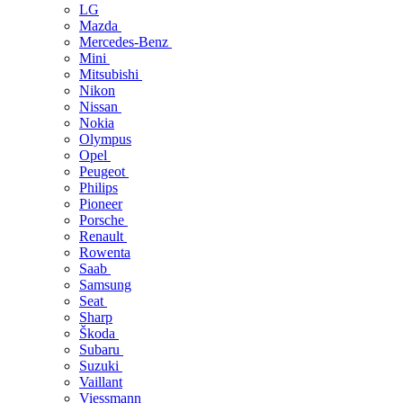
LG
Mazda
Mercedes-Benz
Mini
Mitsubishi
Nikon
Nissan
Nokia
Olympus
Opel
Peugeot
Philips
Pioneer
Porsche
Renault
Rowenta
Saab
Samsung
Seat
Sharp
Škoda
Subaru
Suzuki
Vaillant
Viessmann