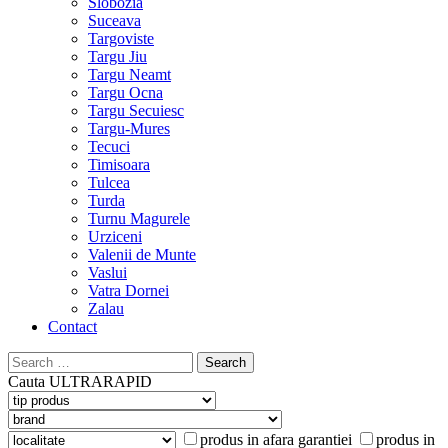
Slobozia
Suceava
Targoviste
Targu Jiu
Targu Neamt
Targu Ocna
Targu Secuiesc
Targu-Mures
Tecuci
Timisoara
Tulcea
Turda
Turnu Magurele
Urziceni
Valenii de Munte
Vaslui
Vatra Dornei
Zalau
Contact
Search
for:
Cauta
ULTRARAPID
produs in afara garantiei
produs in