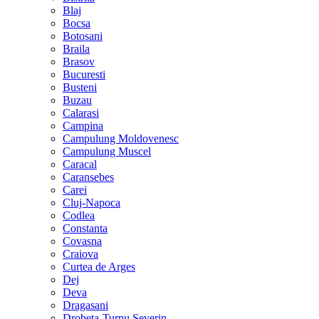
Blaj
Bocsa
Botosani
Braila
Brasov
Bucuresti
Busteni
Buzau
Calarasi
Campina
Campulung Moldovenesc
Campulung Muscel
Caracal
Caransebes
Carei
Cluj-Napoca
Codlea
Constanta
Covasna
Craiova
Curtea de Arges
Dej
Deva
Dragasani
Drobeta-Turnu Severin