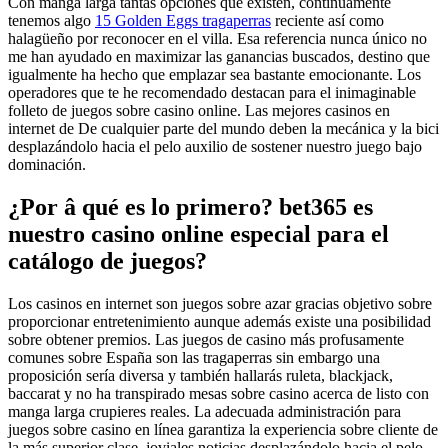
Con manga larga tantas opciones que existen, continuamente
tenemos algo
15 Golden Eggs tragaperras
reciente así­ como
halagüeño por reconocer en el villa. Esa referencia nunca único no
me han ayudado en maximizar las ganancias buscados, destino que
igualmente ha hecho que emplazar sea bastante emocionante. Los
operadores que te he recomendado destacan para el inimaginable
folleto de juegos sobre casino online. Las mejores casinos en
internet de De cualquier parte del mundo deben la mecánica y la bici
desplazándolo hacia el pelo auxilio de sostener nuestro juego bajo
dominación.
¿Por â qué es lo primero? bet365 es
nuestro casino online especial para el
catálogo de juegos?
Los casinos en internet son juegos sobre azar gracias objetivo sobre
proporcionar entretenimiento aunque además existe una posibilidad
sobre obtener premios. Las juegos de casino más profusamente
comunes sobre España son las tragaperras sin embargo una
proposición serí­a diversa y también hallarás ruleta, blackjack,
baccarat y no ha transpirado mesas sobre casino acerca de listo con
manga larga crupieres reales. La adecuada administración para
juegos sobre casino en línea garantiza la experiencia sobre cliente de
la más superior clase, joviales noticias desplazándolo hacia el pelo