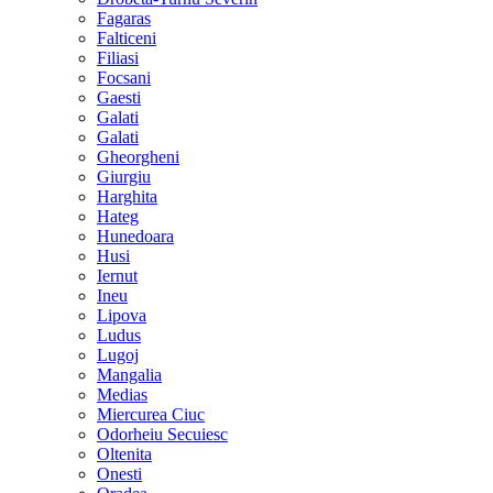
Fagaras
Falticeni
Filiasi
Focsani
Gaesti
Galati
Galati
Gheorgheni
Giurgiu
Harghita
Hateg
Hunedoara
Husi
Iernut
Ineu
Lipova
Ludus
Lugoj
Mangalia
Medias
Miercurea Ciuc
Odorheiu Secuiesc
Oltenita
Onesti