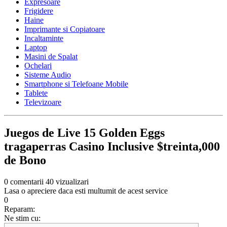
Expresoare
Frigidere
Haine
Imprimante si Copiatoare
Incaltaminte
Laptop
Masini de Spalat
Ochelari
Sisteme Audio
Smartphone si Telefoane Mobile
Tablete
Televizoare
Juegos de Live 15 Golden Eggs
tragaperras Casino Inclusive $treinta,000
de Bono
0 comentarii
40 vizualizari
Lasa o apreciere daca esti multumit de acest service
0
Reparam:
Ne stim cu: