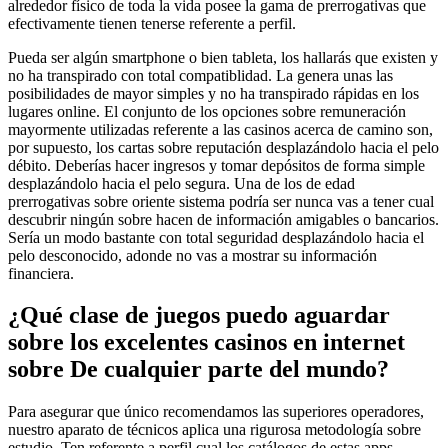
alrededor físico de toda la vida posee la gama de prerrogativas que
efectivamente tienen tenerse referente a perfil.
Pueda ser algún smartphone o bien tableta, los hallarás que existen y
no ha transpirado con total compatiblidad. La genera unas las
posibilidades de mayor simples y no ha transpirado rápidas en los
lugares online. El conjunto de los opciones sobre remuneración
mayormente utilizadas referente a las casinos acerca de camino son,
por supuesto, los cartas sobre reputación desplazándolo hacia el pelo
débito. Deberías hacer ingresos y tomar depósitos de forma simple
desplazándolo hacia el pelo segura. Una de los de edad
prerrogativas sobre oriente sistema podrí­a ser nunca vas a tener cual
descubrir ningún sobre hacen de información amigables o bancarios.
Serí­a un modo bastante con total seguridad desplazándolo hacia el
pelo desconocido, adonde no vas a mostrar su información
financiera.
¿Qué clase de juegos puedo aguardar
sobre los excelentes casinos en internet
sobre De cualquier parte del mundo?
Para asegurar que único recomendamos las superiores operadores,
nuestro aparato de técnicos aplica una rigurosa metodología sobre
estudio. Ten referente a perfil cual los catálogos de estas apps