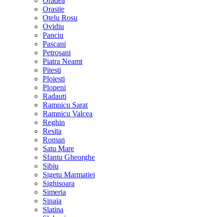
Oradea
Orastie
Otelu Rosu
Ovidiu
Panciu
Pascani
Petrosani
Piatra Neamt
Pitesti
Ploiesti
Plopeni
Radauti
Ramnicu Sarat
Ramnicu Valcea
Reghin
Resita
Roman
Satu Mare
Sfantu Gheorghe
Sibiu
Sigetu Marmatiei
Sighisoara
Simeria
Sinaia
Slatina