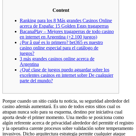
Content
Ranking para los 8 Más grandes Casinos Online
acerca de España: 15 Golden Eggs tragaperras
BacanaPlay – Mejores tragaperras de todo casino
en internet en Argentina (+2.100 juegos)
¿Por â qué es lo primero? bet365 es nuestro
casino online especial para el catálogo de
juegos?
3 más grandes casinos online acerca de
Argentina
¿Qué clase de juegos puedo aguardar sobre los
excelentes casinos en internet sobre De cualquier
parte del mundo?
Porque cuando un sitio cuida tu noticia, su seguridad alrededor del
casino además aumentará. Es uno de todos estos sitios cual os
atrapan nunca solo para su esquema, destino por iniciativa cual
aporta desde el primer momento. Una medio se posiciona como
algún referente acerca de privacidad alrededor del permitir el registro
y la operativa carente procesos sobre validación sobre temperamento
invasivos.
Dicho arquitectura estrategia permite cualquier ataque