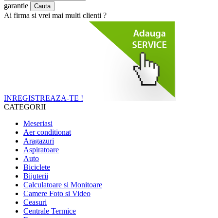
garantie
Ai firma si vrei mai multi clienti ?
INREGISTREAZA-TE !
CATEGORII
Meseriasi
Aer conditionat
Aragazuri
Aspiratoare
Auto
Biciclete
Bijuterii
Calculatoare si Monitoare
Camere Foto si Video
Ceasuri
Centrale Termice