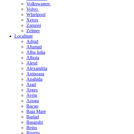
Volkswagen
Volvo
Whirlpool
Xerox
Zanussi
Zelmer
Localitate
Adjud
Afumati
Alba Iulia
Albota
Alesd
Alexandria
Aninoasa
Apahida
Arad
Arges
Avrig
Azuga
Bacau
Baia Mare
Barlad
Basarabi
Beius
Bistrita