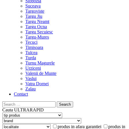
Slobozia
Suceava
Targoviste
Targu Jiu
Targu Neamt
Targu Ocna
Targu Secuiesc
Targu-Mures
Tecuci
Timisoara
Tulcea
Turda
Turnu Magurele
Urziceni
Valenii de Munte
Vaslui
Vatra Dornei
Zalau
Contact
Search
for:
Cauta
ULTRARAPID
produs in afara garantiei
produs in