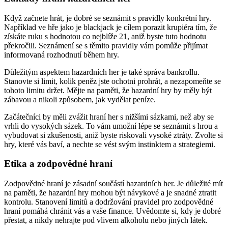
Když začnete hrát, je dobré se seznámit s pravidly konkrétní hry.
Například ve hře jako je blackjack je cílem porazit krupiéra tím, že
získáte ruku s hodnotou co nejblíže 21, aniž byste tuto hodnotu
překročili. Seznámení se s těmito pravidly vám pomůže přijímat
informovaná rozhodnutí během hry.
Důležitým aspektem hazardních her je také správa bankrollu.
Stanovte si limit, kolik peněz jste ochotni prohrát, a nezapomeňte se
tohoto limitu držet. Mějte na paměti, že hazardní hry by měly být
zábavou a nikoli způsobem, jak vydělat peníze.
Začátečníci by měli zvážit hraní her s nižšími sázkami, než aby se
vrhli do vysokých sázek. To vám umožní lépe se seznámit s hrou a
vybudovat si zkušenosti, aniž byste riskovali vysoké ztráty. Zvolte si
hry, které vás baví, a nechte se vést svým instinktem a strategiemi.
Etika a zodpovědné hraní
Zodpovědné hraní je zásadní součástí hazardních her. Je důležité mít
na paměti, že hazardní hry mohou být návykové a je snadné ztratit
kontrolu. Stanovení limitů a dodržování pravidel pro zodpovědné
hraní pomáhá chránit vás a vaše finance. Uvědomte si, kdy je dobré
přestat, a nikdy nehrajte pod vlivem alkoholu nebo jiných látek.