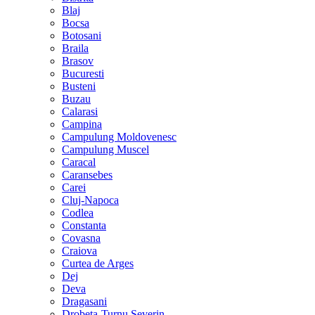
Blaj
Bocsa
Botosani
Braila
Brasov
Bucuresti
Busteni
Buzau
Calarasi
Campina
Campulung Moldovenesc
Campulung Muscel
Caracal
Caransebes
Carei
Cluj-Napoca
Codlea
Constanta
Covasna
Craiova
Curtea de Arges
Dej
Deva
Dragasani
Drobeta-Turnu Severin