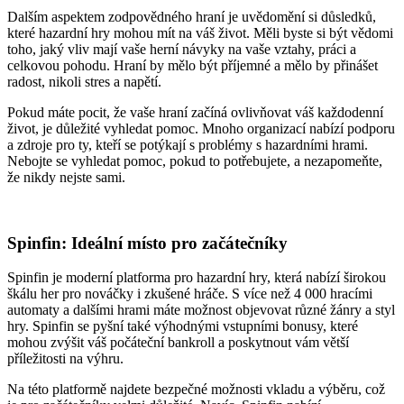
Dalším aspektem zodpovědného hraní je uvědomění si důsledků,
které hazardní hry mohou mít na váš život. Měli byste si být vědomi
toho, jaký vliv mají vaše herní návyky na vaše vztahy, práci a
celkovou pohodu. Hraní by mělo být příjemné a mělo by přinášet
radost, nikoli stres a napětí.
Pokud máte pocit, že vaše hraní začíná ovlivňovat váš každodenní
život, je důležité vyhledat pomoc. Mnoho organizací nabízí podporu
a zdroje pro ty, kteří se potýkají s problémy s hazardními hrami.
Nebojte se vyhledat pomoc, pokud to potřebujete, a nezapomeňte,
že nikdy nejste sami.
Spinfin: Ideální místo pro začátečníky
Spinfin je moderní platforma pro hazardní hry, která nabízí širokou
škálu her pro nováčky i zkušené hráče. S více než 4 000 hracími
automaty a dalšími hrami máte možnost objevovat různé žánry a styl
hry. Spinfin se pyšní také výhodnými vstupními bonusy, které
mohou zvýšit váš počáteční bankroll a poskytnout vám větší
příležitosti na výhru.
Na této platformě najdete bezpečné možnosti vkladu a výběru, což