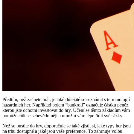
Předtím, než začnete hrát, je také důležité se seznámit s terminologií
hazardních her. Například pojem “bankroll” označuje částku peněz,
kterou jste ochotni investovat do hry. Učení se těmto základům vám
pomůže cítit se sebevědoměji a umožní vám lépe řídit své sázky.
Než se pustíte do hry, doporučuje se také zjistit si, jaké typy her jsou
na trhu dostupné a jaké jsou vaše preference. To zahrnuje volbu