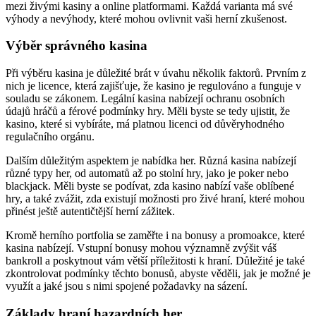
mezi živými kasiny a online platformami. Každá varianta má své
výhody a nevýhody, které mohou ovlivnit vaši herní zkušenost.
Výběr správného kasina
Při výběru kasina je důležité brát v úvahu několik faktorů. Prvním z
nich je licence, která zajišťuje, že kasino je regulováno a funguje v
souladu se zákonem. Legální kasina nabízejí ochranu osobních
údajů hráčů a férové podmínky hry. Měli byste se tedy ujistit, že
kasino, které si vybíráte, má platnou licenci od důvěryhodného
regulačního orgánu.
Dalším důležitým aspektem je nabídka her. Různá kasina nabízejí
různé typy her, od automatů až po stolní hry, jako je poker nebo
blackjack. Měli byste se podívat, zda kasino nabízí vaše oblíbené
hry, a také zvážit, zda existují možnosti pro živé hraní, které mohou
přinést ještě autentičtější herní zážitek.
Kromě herního portfolia se zaměřte i na bonusy a promoakce, které
kasina nabízejí. Vstupní bonusy mohou významně zvýšit váš
bankroll a poskytnout vám větší příležitosti k hraní. Důležité je také
zkontrolovat podmínky těchto bonusů, abyste věděli, jak je možné je
využít a jaké jsou s nimi spojené požadavky na sázení.
Základy hraní hazardních her