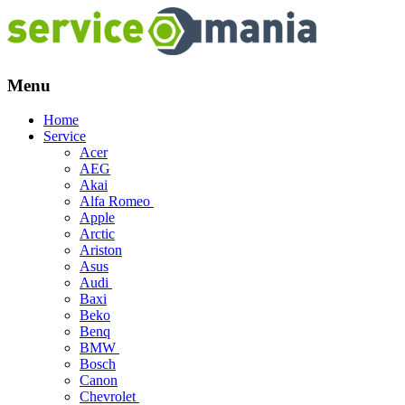
Menu
Skip
Home
to
Service
content
Acer
AEG
Akai
Alfa Romeo
Apple
Arctic
Ariston
Asus
Audi
Baxi
Beko
Benq
BMW
Bosch
Canon
Chevrolet