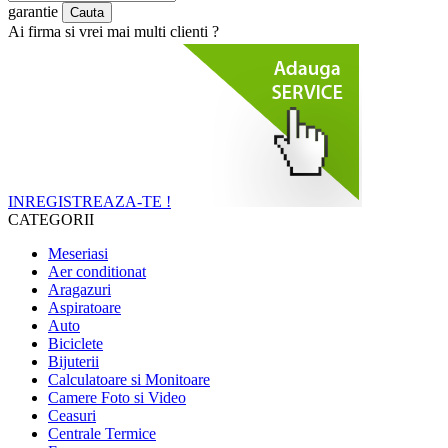
garantie
Ai firma si vrei mai multi clienti ?
INREGISTREAZA-TE !
CATEGORII
Meseriasi
Aer conditionat
Aragazuri
Aspiratoare
Auto
Biciclete
Bijuterii
Calculatoare si Monitoare
Camere Foto si Video
Ceasuri
Centrale Termice