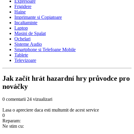
Expresoare
Frigidere
Haine
Imprimante si Copiatoare
Incaltaminte
Laptop
Masini de Spalat
Ochelari
Sisteme Audio
Smartphone si Telefoane Mobile
Tablete
Televizoare
Jak začít hrát hazardní hry průvodce pro
nováčky
0 comentarii
24 vizualizari
Lasa o apreciere daca esti multumit de acest service
0
Reparam:
Ne stim cu: