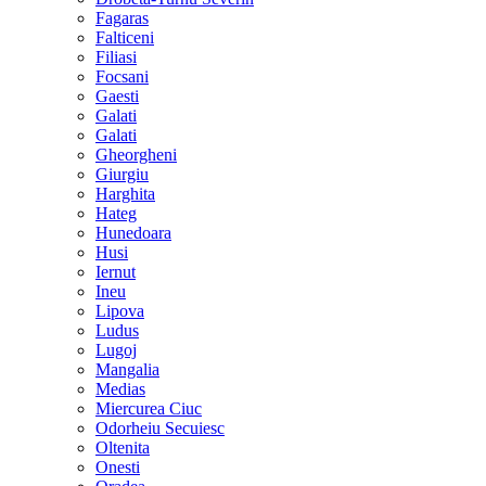
Fagaras
Falticeni
Filiasi
Focsani
Gaesti
Galati
Galati
Gheorgheni
Giurgiu
Harghita
Hateg
Hunedoara
Husi
Iernut
Ineu
Lipova
Ludus
Lugoj
Mangalia
Medias
Miercurea Ciuc
Odorheiu Secuiesc
Oltenita
Onesti