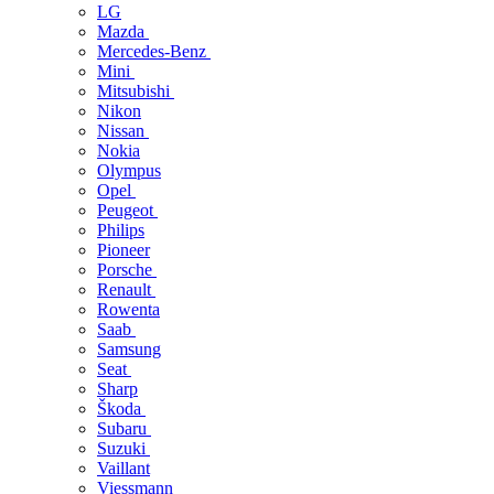
LG
Mazda
Mercedes-Benz
Mini
Mitsubishi
Nikon
Nissan
Nokia
Olympus
Opel
Peugeot
Philips
Pioneer
Porsche
Renault
Rowenta
Saab
Samsung
Seat
Sharp
Škoda
Subaru
Suzuki
Vaillant
Viessmann