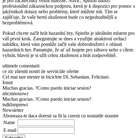
je pro začátečníky velmi důležité. Navíc, Spinfin nabízí
profesionální zákaznickou podporu, která je k dispozici pro pomoc s
jakýmikoli dotazy nebo problémy, které můžete mít. Tím se
zajišťuje, že vaše herní zkušenost bude co nejpohodlnější a
bezproblémová.
Pokud chcete začít hrát hazardní hry, Spinfin je ideálním místem pro
váš první krok. Zaregistrujte se dnes a využijte atraktivní uvítací
nabídku, která vám pomůže začít vaše dobrodružství v oblasti
hazardních her. Pamatujte, že ať už hrajete pro zábavu nebo s cílem
vyhrát, hlavní je si užít celou zkušenost a hrát zodpovědně.
ultimele comentarii
ce zic zlientii nostri de serviiciile oferite
Cel mai tare mester in biciclete Dl. Sebastian. Felicitari.
Ionut
Muchas gracias. ?Como puedo iniciar sesion?
nhcmnouowr
Muchas gracias. ?Como puedo iniciar sesion?
tsdkbmpmwt
Newsletter
Aboneaza-te daca doresti sa fii la curent cu noutatile noastre
Name
E-mail