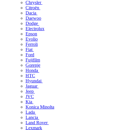
Chrysler
Citroën
Dacia
Daewoo
Dodge
Electrolux
Epson
Evolio
Ferroli
Fiat
Ford
Fujifilm
Gorenje
Honda
HTC
Hyundai
Jaguar
Jeep
JVC
Kia
Konica Minolta
Lada
Lancia
Land Rover
Lexmark