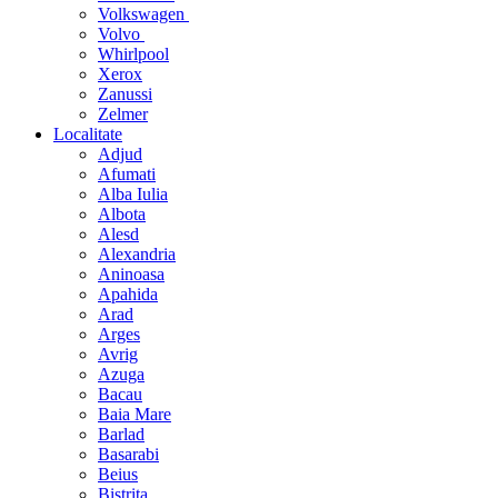
Volkswagen
Volvo
Whirlpool
Xerox
Zanussi
Zelmer
Localitate
Adjud
Afumati
Alba Iulia
Albota
Alesd
Alexandria
Aninoasa
Apahida
Arad
Arges
Avrig
Azuga
Bacau
Baia Mare
Barlad
Basarabi
Beius
Bistrita