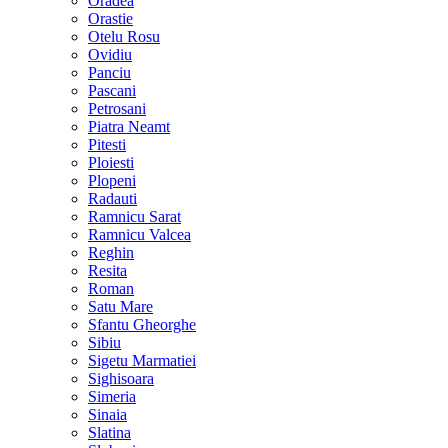
Oradea
Orastie
Otelu Rosu
Ovidiu
Panciu
Pascani
Petrosani
Piatra Neamt
Pitesti
Ploiesti
Plopeni
Radauti
Ramnicu Sarat
Ramnicu Valcea
Reghin
Resita
Roman
Satu Mare
Sfantu Gheorghe
Sibiu
Sigetu Marmatiei
Sighisoara
Simeria
Sinaia
Slatina