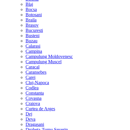
Blaj
Bocsa
Botosani
Braila
Brasov
Bucuresti
Busteni
Buzau
Calarasi
Campina
Campulung Moldovenesc
Campulung Muscel
Caracal
Caransebes
Carei
Cluj-Napoca
Codlea
Constanta
Covasna
Craiova
Curtea de Arges
Dej
Deva
Dragasani
Drobeta-Turnu Severin