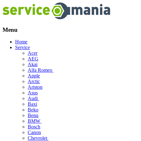
Menu
Skip
Home
to
Service
content
Acer
AEG
Akai
Alfa Romeo
Apple
Arctic
Ariston
Asus
Audi
Baxi
Beko
Benq
BMW
Bosch
Canon
Chevrolet