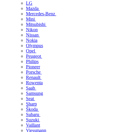
LG
Mazda
Mercedes-Benz
Mini
Mitsubishi
Nikon
Nissan
Nokia
Olympus
Opel
Peugeot
Philips
Pioneer
Porsche
Renault
Rowenta
Saab
Samsung
Seat
Sharp
Škoda
Subaru
Suzuki
Vaillant
Viessmann