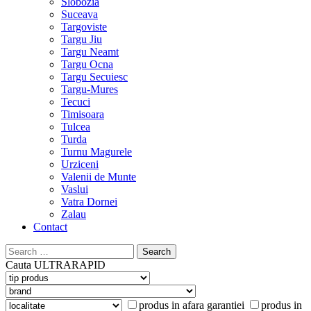
Slobozia
Suceava
Targoviste
Targu Jiu
Targu Neamt
Targu Ocna
Targu Secuiesc
Targu-Mures
Tecuci
Timisoara
Tulcea
Turda
Turnu Magurele
Urziceni
Valenii de Munte
Vaslui
Vatra Dornei
Zalau
Contact
Search
for:
Cauta
ULTRARAPID
produs in afara garantiei
produs in