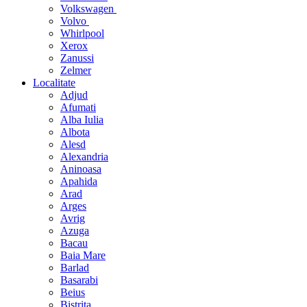
Volkswagen
Volvo
Whirlpool
Xerox
Zanussi
Zelmer
Localitate
Adjud
Afumati
Alba Iulia
Albota
Alesd
Alexandria
Aninoasa
Apahida
Arad
Arges
Avrig
Azuga
Bacau
Baia Mare
Barlad
Basarabi
Beius
Bistrita