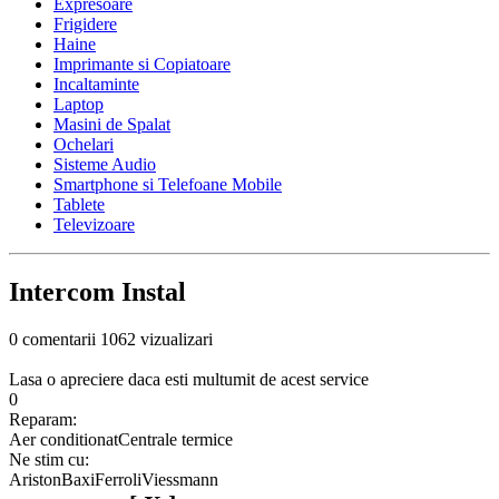
Expresoare
Frigidere
Haine
Imprimante si Copiatoare
Incaltaminte
Laptop
Masini de Spalat
Ochelari
Sisteme Audio
Smartphone si Telefoane Mobile
Tablete
Televizoare
Intercom Instal
0 comentarii
1062 vizualizari
Lasa o apreciere daca esti multumit de acest service
0
Reparam:
Aer conditionat
Centrale termice
Ne stim cu:
Ariston
Baxi
Ferroli
Viessmann