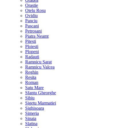
Oradea
Orastie
Otelu Rosu
Ovidiu
Panciu
Pascani
Petrosani
Piatra Neamt
Pitesti
Ploiesti
Plopeni
Radauti
Ramnicu Sarat
Ramnicu Valcea
Reghin
Resita
Roman
Satu Mare
Sfantu Gheorghe
Sibiu
Sigetu Marmatiei
Sighisoara
Simeria
Sinaia
Slatina