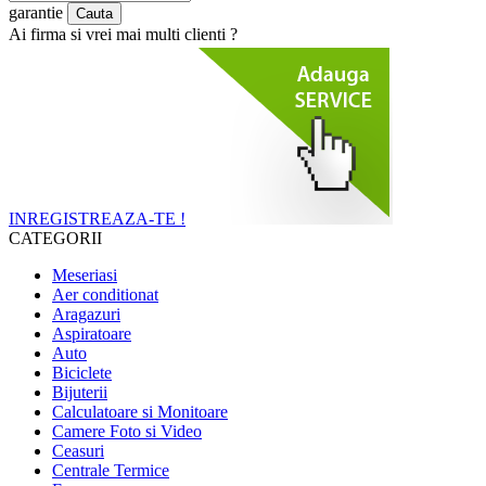
garantie
Ai firma si vrei mai multi clienti ?
INREGISTREAZA-TE !
CATEGORII
Meseriasi
Aer conditionat
Aragazuri
Aspiratoare
Auto
Biciclete
Bijuterii
Calculatoare si Monitoare
Camere Foto si Video
Ceasuri
Centrale Termice