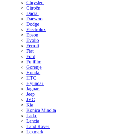
Chrysler
Citroën
Dacia
Daewoo
Dodge
Electrolux
Epson
Evolio
Ferroli
Fiat
Ford
Fujifilm
Gorenje
Honda
HTC
Hyundai
Jaguar
Jeep
JVC
Kia
Konica Minolta
Lada
Lancia
Land Rover
Lexmark