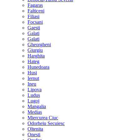
Fagaras
Falticeni
Filiasi
Focsani
Gaesti
Galati
Galati
Gheorgheni
Giurgiu
Harghita
Hateg
Hunedoara
Husi
Iernut
Ineu
Lipova
Ludus
Lugoj
Mangalia
Medias
Miercurea Ciuc
Odorheiu Secuiesc
Oltenita
Onesti