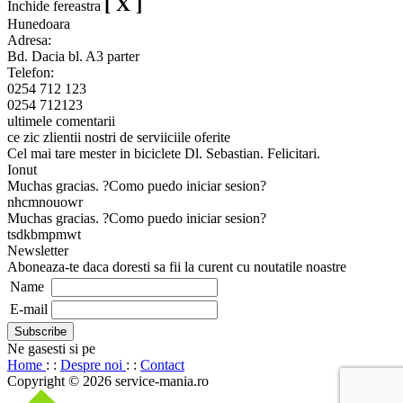
[ X ]
Inchide fereastra
Hunedoara
Adresa:
Bd. Dacia bl. A3 parter
Telefon:
0254 712 123
0254 712123
ultimele comentarii
ce zic zlientii nostri de serviiciile oferite
Cel mai tare mester in biciclete Dl. Sebastian. Felicitari.
Ionut
Muchas gracias. ?Como puedo iniciar sesion?
nhcmnouowr
Muchas gracias. ?Como puedo iniciar sesion?
tsdkbmpmwt
Newsletter
Aboneaza-te daca doresti sa fii la curent cu noutatile noastre
Name
E-mail
Ne gasesti si pe
Home
: :
Despre noi
: :
Contact
Copyright © 2026 service-mania.ro