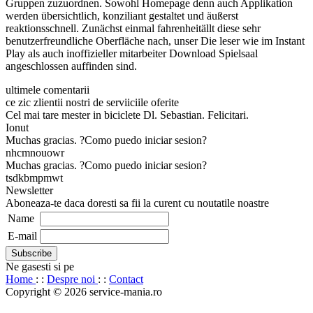
Gruppen zuzuordnen. Sowohl Homepage denn auch Applikation
werden übersichtlich, konziliant gestaltet und äußerst
reaktionsschnell. Zunächst einmal fahrenheitällt diese sehr
benutzerfreundliche Oberfläche nach, unser Die leser wie im Instant
Play als auch inoffizieller mitarbeiter Download Spielsaal
angeschlossen auffinden sind.
ultimele comentarii
ce zic zlientii nostri de serviiciile oferite
Cel mai tare mester in biciclete Dl. Sebastian. Felicitari.
Ionut
Muchas gracias. ?Como puedo iniciar sesion?
nhcmnouowr
Muchas gracias. ?Como puedo iniciar sesion?
tsdkbmpmwt
Newsletter
Aboneaza-te daca doresti sa fii la curent cu noutatile noastre
Name
E-mail
Ne gasesti si pe
Home
: :
Despre noi
: :
Contact
Copyright © 2026 service-mania.ro