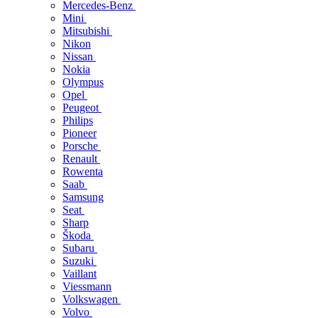
Mercedes-Benz
Mini
Mitsubishi
Nikon
Nissan
Nokia
Olympus
Opel
Peugeot
Philips
Pioneer
Porsche
Renault
Rowenta
Saab
Samsung
Seat
Sharp
Škoda
Subaru
Suzuki
Vaillant
Viessmann
Volkswagen
Volvo