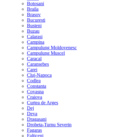
Botosani
Braila
Brasov
Bucuresti
Busteni
Buzau
Calarasi
Campina
Campulung Moldovenesc
Campulung Muscel
Caracal
Caransebes
Carei
Cluj-Napoca
Codlea
Constanta
Covasna
Craiova
Curtea de Arges
Dej
Deva
Dragasani
Drobeta-Turnu Severin
Fagaras
Falticeni