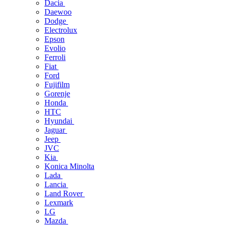
Dacia
Daewoo
Dodge
Electrolux
Epson
Evolio
Ferroli
Fiat
Ford
Fujifilm
Gorenje
Honda
HTC
Hyundai
Jaguar
Jeep
JVC
Kia
Konica Minolta
Lada
Lancia
Land Rover
Lexmark
LG
Mazda