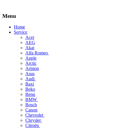
Menu
Skip
Home
to
Service
content
Acer
AEG
Akai
Alfa Romeo
Apple
Arctic
Ariston
Asus
Audi
Baxi
Beko
Benq
BMW
Bosch
Canon
Chevrolet
Chrysler
Citroën