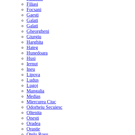
Filiasi
Focsani
Gaesti
Galati
Galati
Gheorgheni
Giurgiu
Harghita
Hateg
Hunedoara
Husi
Iernut
Ineu
Lipova
Ludus
Lugoj
Mangalia
Medias
Miercurea Ciuc
Odorheiu Secuiesc
Oltenita
Onesti
Oradea
Orastie
Otelu Rosu