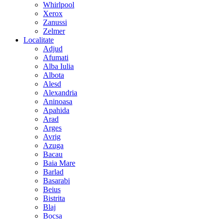
Whirlpool
Xerox
Zanussi
Zelmer
Localitate
Adjud
Afumati
Alba Iulia
Albota
Alesd
Alexandria
Aninoasa
Apahida
Arad
Arges
Avrig
Azuga
Bacau
Baia Mare
Barlad
Basarabi
Beius
Bistrita
Blaj
Bocsa