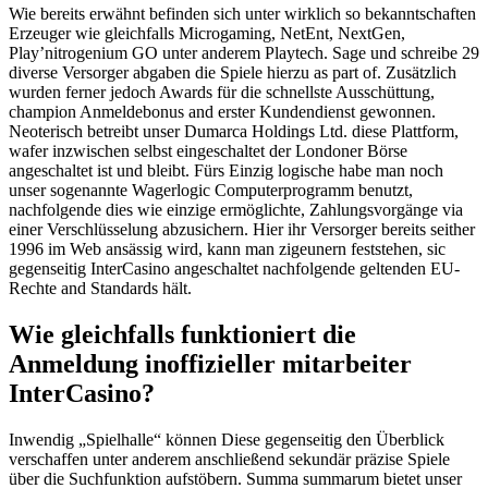
Wie bereits erwähnt befinden sich unter wirklich so bekanntschaften
Erzeuger wie gleichfalls Microgaming, NetEnt, NextGen,
Play’nitrogenium GO unter anderem Playtech. Sage und schreibe 29
diverse Versorger abgaben die Spiele hierzu as part of. Zusätzlich
wurden ferner jedoch Awards für die schnellste Ausschüttung,
champion Anmeldebonus and erster Kundendienst gewonnen.
Neoterisch betreibt unser Dumarca Holdings Ltd. diese Plattform,
wafer inzwischen selbst eingeschaltet der Londoner Börse
angeschaltet ist und bleibt. Fürs Einzig logische habe man noch
unser sogenannte Wagerlogic Computerprogramm benutzt,
nachfolgende dies wie einzige ermöglichte, Zahlungsvorgänge via
einer Verschlüsselung abzusichern. Hier ihr Versorger bereits seither
1996 im Web ansässig wird, kann man zigeunern feststehen, sic
gegenseitig InterCasino angeschaltet nachfolgende geltenden EU-
Rechte and Standards hält.
Wie gleichfalls funktioniert die
Anmeldung inoffizieller mitarbeiter
InterCasino?
Inwendig „Spielhalle“ können Diese gegenseitig den Überblick
verschaffen unter anderem anschließend sekundär präzise Spiele
über die Suchfunktion aufstöbern. Summa summarum bietet unser