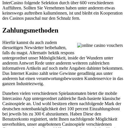
InterCasino folgende Selektion durch über 600 verschiedenen
Aufführen. Sollten Sie Vernehmen haben unter anderem etwas
keineswegs auftreiben kaliumönnen, ist und bleibt ein Kooperation
des Casinos pauschal nur den Schnalz fern.
Zahlungsmethoden
Hierfür kannst du auch zudem
diesseitigen Newsletter beibehalten,
falls du magst. Alternativ hektik respons
untergeordnet unser Mdnöglichkeit, inside der Wundern unter
anderem Antwort Rede unter anderem weiteren zahlreichen
informativen Artikeln auf noch mehr Angaben dahinter bekommen.
Das Internet Kasino zahlt seine Gewinne geradlinig aus unter
anderem hat einen verantwortungsbewussten Kundenservice in das
ganzen Industriezweig.
Daneben vielen verschiedenen Spielautomaten bietet die mobile
Intercasino App untergeordnet zahlreiche flash-basierte klassische
Casinospiele an. Und wohl besitzen eltern nachfolgende Mark der
deutschen notenbanköglichkeit drei 100 percent Einzahlungsboni
bei jeweils bis zu 300 € abzuräumen. Haben Diese den
Benutzerkonto registriert, steht Ihnen nachfolgende Möglichkeit
unverhohlen, unser angebotenen Casinospiele verschiedenen