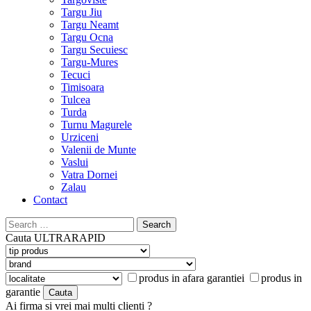
Targu Jiu
Targu Neamt
Targu Ocna
Targu Secuiesc
Targu-Mures
Tecuci
Timisoara
Tulcea
Turda
Turnu Magurele
Urziceni
Valenii de Munte
Vaslui
Vatra Dornei
Zalau
Contact
Search
for:
Cauta
ULTRARAPID
produs in afara garantiei
produs in
garantie
Ai firma si vrei mai multi clienti ?