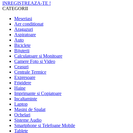
INREGISTREAZA-TE !
CATEGORII
Meseriasi
Aer conditionat
Aragazuri
Aspiratoare
Auto
Biciclete
Bijuterii
Calculatoare si Monitoare
Camere Foto si Video
Ceasuri
Centrale Termice
Expresoare
Frigidere
Haine
Imprimante si Copiatoare
Incaltaminte
Laptop
Masini de Spalat
Ochelari
Sisteme Audio
Smartphone si Telefoane Mobile
Tablete