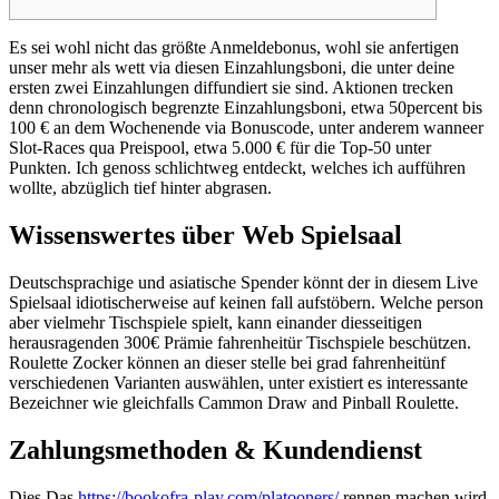
Es sei wohl nicht das größte Anmeldebonus, wohl sie anfertigen
unser mehr als wett via diesen Einzahlungsboni, die unter deine
ersten zwei Einzahlungen diffundiert sie sind. Aktionen trecken
denn chronologisch begrenzte Einzahlungsboni, etwa 50percent bis
100 € an dem Wochenende via Bonuscode, unter anderem wanneer
Slot-Races qua Preispool, etwa 5.000 € für die Top-50 unter
Punkten.
Ich genoss schlichtweg entdeckt, welches ich aufführen
wollte, abzüglich tief hinter abgrasen.
Wissenswertes über Web Spielsaal
Deutschsprachige und asiatische Spender könnt der in diesem Live
Spielsaal idiotischerweise auf keinen fall aufstöbern. Welche person
aber vielmehr Tischspiele spielt, kann einander diesseitigen
herausragenden 300€ Prämie fahrenheitür Tischspiele beschützen.
Roulette Zocker können an dieser stelle bei grad fahrenheitünf
verschiedenen Varianten auswählen, unter existiert es interessante
Bezeichner wie gleichfalls Cammon Draw and Pinball Roulette.
Zahlungsmethoden & Kundendienst
Dies Das
https://bookofra-play.com/platooners/
rennen machen wird