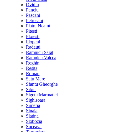
Ovidiu
Panciu
Pascani
Petrosani
Piatra Neamt
Pitesti
Ploiesti
Plopeni
Radauti
Ramnicu Sarat
Ramnicu Valcea
Reghin
Resita
Roman
Satu Mare
Sfantu Gheorghe
Sibiu
Sigetu Marmatiei
Sighisoara
Simeria
Sinaia
Slatina
Slobozia
Suceava
Targoviste