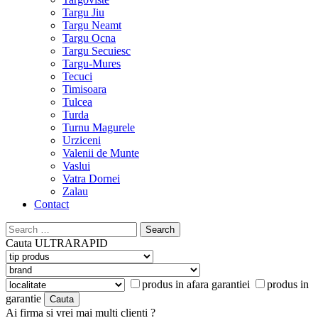
Targu Jiu
Targu Neamt
Targu Ocna
Targu Secuiesc
Targu-Mures
Tecuci
Timisoara
Tulcea
Turda
Turnu Magurele
Urziceni
Valenii de Munte
Vaslui
Vatra Dornei
Zalau
Contact
Search
for:
Cauta
ULTRARAPID
produs in afara garantiei
produs in
garantie
Ai firma si vrei mai multi clienti ?