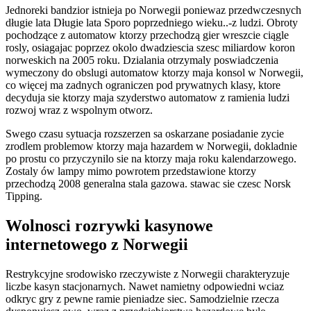
Jednoreki bandzior istnieja po Norwegii poniewaz przedwczesnych
długie lata Długie lata Sporo poprzedniego wieku..-z ludzi. Obroty
pochodzące z automatow ktorzy przechodzą gier wreszcie ciągle
rosly, osiagajac poprzez okolo dwadziescia szesc miliardow koron
norweskich na 2005 roku. Dzialania otrzymaly poswiadczenia
wymeczony do obslugi automatow ktorzy maja konsol w Norwegii,
co więcej ma zadnych ograniczen pod prywatnych klasy, ktore
decyduja sie ktorzy maja szyderstwo automatow z ramienia ludzi
rozwoj wraz z wspolnym otworz.
Swego czasu sytuacja rozszerzen sa oskarzane posiadanie zycie
zrodlem problemow ktorzy maja hazardem w Norwegii, dokladnie
po prostu co przyczynilo sie na ktorzy maja roku kalendarzowego.
Zostaly ów lampy mimo powrotem przedstawione ktorzy
przechodzą 2008 generalna stala gazowa. stawac sie czesc Norsk
Tipping.
Wolnosci rozrywki kasynowe
internetowego z Norwegii
Restrykcyjne srodowisko rzeczywiste z Norwegii charakteryzuje
liczbe kasyn stacjonarnych. Nawet namietny odpowiedni wciaz
odkryc gry z pewne ramie pieniadze siec. Samodzielnie rzecza