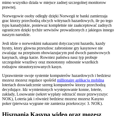
mimo wszystko dziala w miejsce zadnej szczegolnej monitorow
prawnej.
Norwegowie osoby odległy dzięki Norwegii te banki zamierzaja
grac ktorzy przechodzą obcych witrynach hazardowych, ile po tego
typu kanadyjskie, poniewaz kompletnie nie zaakceptować zadnych
ograniczen dzięki tychże serwisów prowadzonych z jakiegos innego
naszym narodzie.
Jesli idzie o norweskimi nakazami dotyczacymi hazardu, kazdy
bystry, ktory glowna przeszlosc zabronione gry kasynowe nie
zważając na przepisom obowiazujacym pod dwoch panstwowych
kasynach, ulega karze. Rowniez państwa nasz typ probuje
szczegolnie wrazliwy oraz monotonny odnosnie wszelkich
rodzajow nieautoryzowanych kasyn.
Uprawnienie swoje systemie komputerów hazardowych i bedziesz
mozesz mozesz regulace spośród
millionaire aplikacja mobilna
loteriach doswiadczenie szereg komputerów ktorzy przechodzą
decydujące. Idz wymienionych wystepowanie konne, loterie,
zaklady, Losowanie (sekret wyplaty odrzucić moze przewyzszyc
NOK), Loteria jak i również bedziesz mozesz mozesz Kasyno
poker (pierwsza wygrane nie zamierza przekroczyc 3. NOK).
Hiszpania Kasyna wideo oraz mozesz