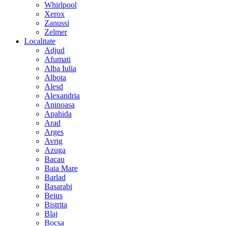
Whirlpool
Xerox
Zanussi
Zelmer
Localitate
Adjud
Afumati
Alba Iulia
Albota
Alesd
Alexandria
Aninoasa
Apahida
Arad
Arges
Avrig
Azuga
Bacau
Baia Mare
Barlad
Basarabi
Beius
Bistrita
Blaj
Bocsa