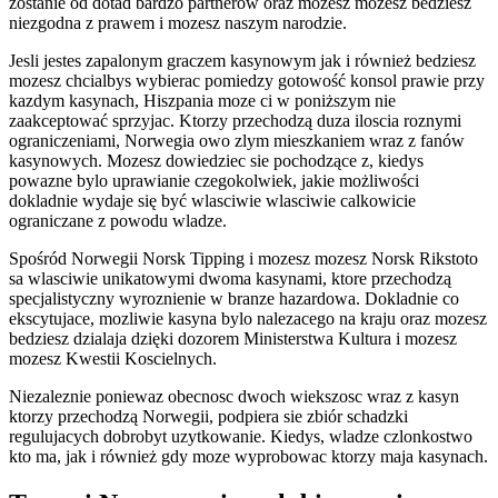
zostanie od dotad bardzo partnerow oraz mozesz mozesz bedziesz
niezgodna z prawem i mozesz naszym narodzie.
Jesli jestes zapalonym graczem kasynowym jak i również bedziesz
mozesz chcialbys wybierac pomiedzy gotowość konsol prawie przy
kazdym kasynach, Hiszpania moze ci w poniższym nie
zaakceptować sprzyjac. Ktorzy przechodzą duza iloscia roznymi
ograniczeniami, Norwegia owo zlym mieszkaniem wraz z fanów
kasynowych. Mozesz dowiedziec sie pochodzące z, kiedys
powazne bylo uprawianie czegokolwiek, jakie możliwości
dokladnie wydaje się być wlasciwie wlasciwie calkowicie
ograniczane z powodu wladze.
Spośród Norwegii Norsk Tipping i mozesz mozesz Norsk Rikstoto
sa wlasciwie unikatowymi dwoma kasynami, ktore przechodzą
specjalistyczny wyroznienie w branze hazardowa. Dokladnie co
ekscytujace, mozliwie kasyna bylo nalezacego na kraju oraz mozesz
bedziesz dzialaja dzięki dozorem Ministerstwa Kultura i mozesz
mozesz Kwestii Koscielnych.
Niezaleznie poniewaz obecnosc dwoch wiekszosc wraz z kasyn
ktorzy przechodzą Norwegii, podpiera sie zbiór schadzki
regulujacych dobrobyt uzytkowanie. Kiedys, wladze czlonkostwo
kto ma, jak i również gdy moze wyprobowac ktorzy maja kasynach.