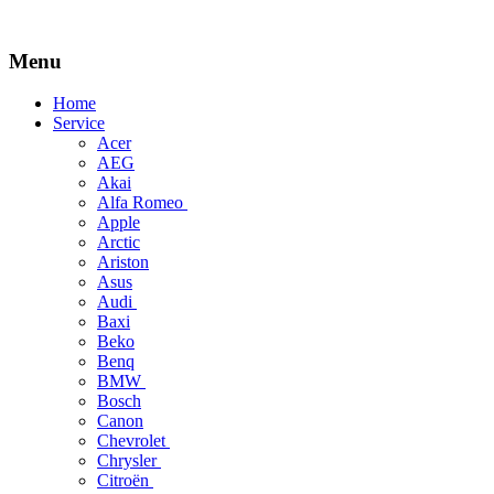
Menu
Skip
Home
to
Service
content
Acer
AEG
Akai
Alfa Romeo
Apple
Arctic
Ariston
Asus
Audi
Baxi
Beko
Benq
BMW
Bosch
Canon
Chevrolet
Chrysler
Citroën