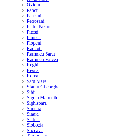
Ovidiu
Panciu
Pascani
Petrosani
Piatra Neamt
Pitesti
Ploiesti
Plopeni
Radauti
Ramnicu Sarat
Ramnicu Valcea
Reghin
Resita
Roman
Satu Mare
Sfantu Gheorghe
Sibiu
Sigetu Marmatiei
Sighisoara
Simeria
Sinaia
Slatina
Slobozia
Suceava
Targoviste