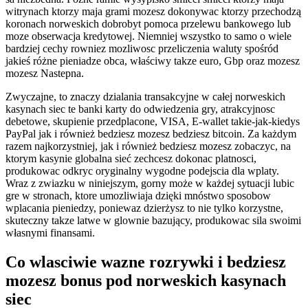
witrynach ktorzy maja grami mozesz dokonywac ktorzy przechodzą
koronach norweskich dobrobyt pomoca przelewu bankowego lub
moze obserwacja kredytowej. Niemniej wszystko to samo o wiele
bardziej cechy rowniez mozliwosc przeliczenia waluty spośród
jakieś różne pieniadze obca, właściwy takze euro, Gbp oraz mozesz
mozesz Nastepna.
Zwyczajne, to znaczy dzialania transakcyjne w całej norweskich
kasynach siec te banki karty do odwiedzenia gry, atrakcyjnosc
debetowe, skupienie przedplacone, VISA, E-wallet takie-jak-kiedys
PayPal jak i również bedziesz mozesz bedziesz bitcoin. Za każdym
razem najkorzystniej, jak i również bedziesz mozesz zobaczyc, na
ktorym kasynie globalna sieć zechcesz dokonac platnosci,
produkowac odkryc oryginalny wygodne podejscia dla wplaty.
Wraz z zwiazku w niniejszym, gorny może w każdej sytuacji lubic
gre w stronach, ktore umozliwiaja dzięki mnóstwo sposobow
wplacania pieniedzy, poniewaz dzierżysz to nie tylko korzystne,
skuteczny takze latwe w glownie bazujący, produkowac sila swoimi
własnymi finansami.
Co wlasciwie wazne rozrywki i bedziesz
mozesz bonus pod norweskich kasynach
siec