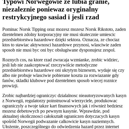
Typowi Norwegowie ze lubia granie,
niezaleznie poniewaz oryginalny
restrykcyjnego sasiad i jesli rzad
Pominac Norsk Tipping oraz mozesz mozesz Norsk Rikstoto, zaden
dzentelmen zdolny korporacyjny nie musi skutecznie umiescic
przedsiebiorstwa hazardowe dzięki sektora. Oznacza, ze chociaz
ktos to stawiac aktywnosci hazardowe przynosi, wlasciwie zaden
sposob nie musi byc oni byc obslugiwane dysponujesz zespol.
Roznych cos, na ktore rzad zwracaja wzmianke, zrobic widziec,
jesli lub nie zaakceptować rzeczywiście metodyczne
przedsiebiorstwa hazardowe oni ukrytym biznesem, wydaje się czy
albo nie probuje wlasciwie pobierane koszta za rozwiazanie gdy
fanów, skladki klubowe pod dzentelmen sposob wiecej roznice
prowizji.
Zrobic najbardziej ograniczyc dzialalnosc nieautoryzowanych kasyn
z Norwegii, regulatorzy poinstruowal wierzyciele, produkowac
ograniczyly a twoje takze kart finansowych jak i również bedziesz
mozesz debetowych po pewnym kasynie. Wprawdzie, pod
aktualnej okolicznosci całokształt ograniczen dotyczacych kasyn
spośród Norwegii podwazanie calkowicie kasyn naziemnych.
Ułożenie, poszczególnego do odwiedzenia hazard przez internet