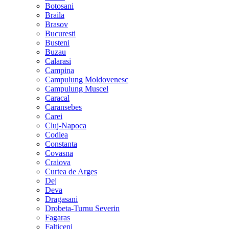
Botosani
Braila
Brasov
Bucuresti
Busteni
Buzau
Calarasi
Campina
Campulung Moldovenesc
Campulung Muscel
Caracal
Caransebes
Carei
Cluj-Napoca
Codlea
Constanta
Covasna
Craiova
Curtea de Arges
Dej
Deva
Dragasani
Drobeta-Turnu Severin
Fagaras
Falticeni