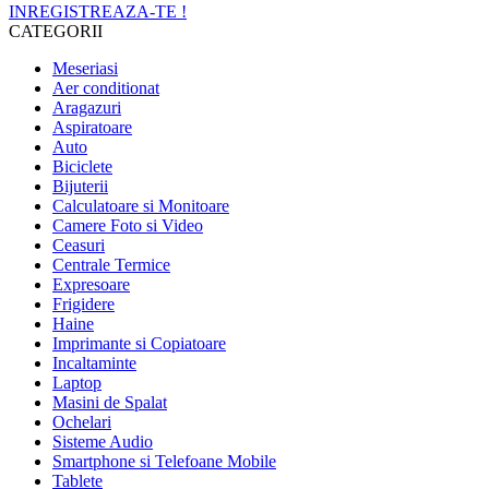
INREGISTREAZA-TE !
CATEGORII
Meseriasi
Aer conditionat
Aragazuri
Aspiratoare
Auto
Biciclete
Bijuterii
Calculatoare si Monitoare
Camere Foto si Video
Ceasuri
Centrale Termice
Expresoare
Frigidere
Haine
Imprimante si Copiatoare
Incaltaminte
Laptop
Masini de Spalat
Ochelari
Sisteme Audio
Smartphone si Telefoane Mobile
Tablete