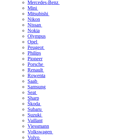
Mercedes-Benz
Mini
Mitsubishi
Nikon
Nissan
Nokia
Olympus
Opel
Peugeot
Philips
Pioneer
Porsche
Renault
Rowenta
Saab
Samsung
Seat
Sharp
Škoda
Subaru
Suzuki
Vaillant
Viessmann
Volkswagen
Volvo