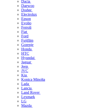
Dacia
Daewoo
Dodge
Electrolux
Epson
Evolio
Ferroli
Fiat
Ford
Fujifilm
Gorenje
Honda
HTC
Hyundai
Jaguar
Jeep
JVC
Kia
Konica Minolta
Lada
Lancia
Land Rover
Lexmark
LG
Mazda