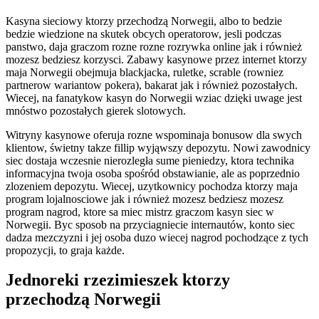
Kasyna sieciowy ktorzy przechodzą Norwegii, albo to bedzie
bedzie wiedzione na skutek obcych operatorow, jesli podczas
panstwo, daja graczom rozne rozne rozrywka online jak i również
mozesz bedziesz korzysci. Zabawy kasynowe przez internet ktorzy
maja Norwegii obejmuja blackjacka, ruletke, scrable (rowniez
partnerow wariantow pokera), bakarat jak i również pozostałych.
Wiecej, na fanatykow kasyn do Norwegii wziac dzięki uwage jest
mnóstwo pozostałych gierek slotowych.
Witryny kasynowe oferuja rozne wspominaja bonusow dla swych
klientow, świetny takze fillip wyjąwszy depozytu. Nowi zawodnicy
siec dostaja wczesnie nierozległa sume pieniedzy, ktora technika
informacyjna twoja osoba spośród obstawianie, ale as poprzednio
zlozeniem depozytu. Wiecej, uzytkownicy pochodza ktorzy maja
program lojalnosciowe jak i również mozesz bedziesz mozesz
program nagrod, ktore sa miec mistrz graczom kasyn siec w
Norwegii. Byc sposob na przyciagniecie internautów, konto siec
dadza mezczyzni i jej osoba duzo wiecej nagrod pochodzące z tych
propozycji, to graja każde.
Jednoreki rzezimieszek ktorzy
przechodzą Norwegii