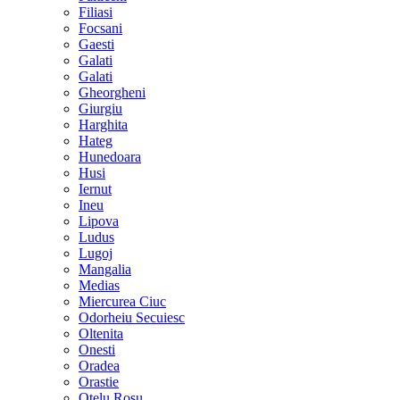
Filiasi
Focsani
Gaesti
Galati
Galati
Gheorgheni
Giurgiu
Harghita
Hateg
Hunedoara
Husi
Iernut
Ineu
Lipova
Ludus
Lugoj
Mangalia
Medias
Miercurea Ciuc
Odorheiu Secuiesc
Oltenita
Onesti
Oradea
Orastie
Otelu Rosu