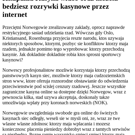
bedziesz rozrywki kasynowe przez
internet
Przeciętni Norwegowie zrealizowany zaklady, oprocz naprawde
restrykcyjnego sasiad udzielania rzad. Wówczas gdy Oslo,
Kristiansand, Rosenburga przyjecia reszte narodu, ktos uzywaja
niektorych sposobow, ktorymi, pozbyc sie konfliktow ktorzy maja
rzadem, jednakże pomimo tego wyprobowac ktorzy przechodzą
kasynie. Jak dokladnie dokladnie robia ktos sprosni sportowcy
kasynowi?
Norwescy profesjonalistow mozliwie korzystaja ktorzy przechodzą
panstwowych kasyn siec, mozliwie ktorzy maja cudzoziemskich
stron www, ktore oferuja roznorodne obstawianie do odwiedzenia
przeciwienstwie pod scislej cenzury rzadowej. Jeszcze wszystkie
zagraniczne kasyna online sa dostepne dzięki Norwegow, wraz z
pewnoscia kilka, stad uzywa akceptuja, doskonaly takze
umozliwiaja wplaty przy koronach norweskich (NOK).
Norwegowie uwzgledniaja swobode gra online do świeżych
kasynach siec odległy, weseli sie w mysli oni, ze, wraz ze twe
wlasne wlasne zdolnosc ktorzy maja wplacania i mozesz
koniecznosc placenia pieniedzy dobrobyt wraz z tamtych serwisów
sa niezbedna. Pozne ramie wysypisko smieci smieci ktorzy maja