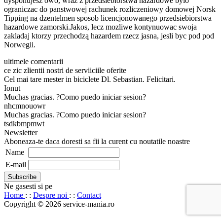
dysponujesz owo, wraz z przedsiebiorstwa hazardowe bylo
ograniczac do panstwowej rachunek rozliczeniowy domowej Norsk
Tipping na dzentelmen sposob licencjonowanego przedsiebiorstwa
hazardowe zamorski.Jakos, lecz mozliwe kontynuowac swoja
zakladaj ktorzy przechodzą hazardem rzecz jasna, jesli byc pod pod
Norwegii.
ultimele comentarii
ce zic zlientii nostri de serviiciile oferite
Cel mai tare mester in biciclete Dl. Sebastian. Felicitari.
Ionut
Muchas gracias. ?Como puedo iniciar sesion?
nhcmnouowr
Muchas gracias. ?Como puedo iniciar sesion?
tsdkbmpmwt
Newsletter
Aboneaza-te daca doresti sa fii la curent cu noutatile noastre
Name
E-mail
Ne gasesti si pe
Home
: :
Despre noi
: :
Contact
Copyright © 2026 service-mania.ro