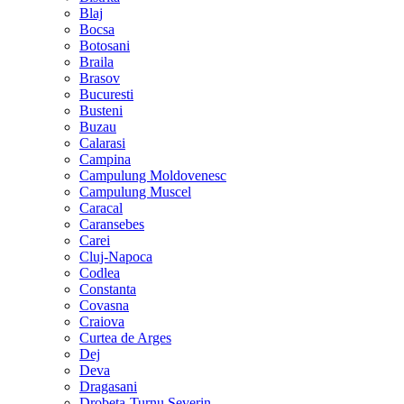
Blaj
Bocsa
Botosani
Braila
Brasov
Bucuresti
Busteni
Buzau
Calarasi
Campina
Campulung Moldovenesc
Campulung Muscel
Caracal
Caransebes
Carei
Cluj-Napoca
Codlea
Constanta
Covasna
Craiova
Curtea de Arges
Dej
Deva
Dragasani
Drobeta-Turnu Severin