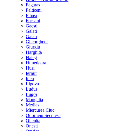
Fagaras
Falticeni
Filiasi
Focsani
Gaesti
Galati
Galati
Gheorgheni
Giurgiu
Harghita
Hateg
Hunedoara
Husi
Iernut
Ineu
Lipova
Ludus
Lugoj
Mangalia
Medias
Miercurea Ciuc
Odorheiu Secuiesc
Oltenita
Onesti