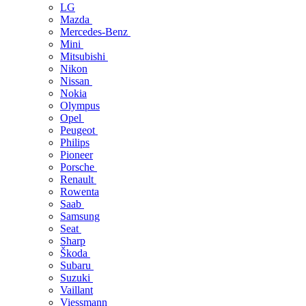
LG
Mazda
Mercedes-Benz
Mini
Mitsubishi
Nikon
Nissan
Nokia
Olympus
Opel
Peugeot
Philips
Pioneer
Porsche
Renault
Rowenta
Saab
Samsung
Seat
Sharp
Škoda
Subaru
Suzuki
Vaillant
Viessmann