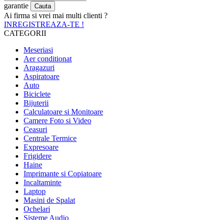
garantie
Ai firma si vrei mai multi clienti ?
INREGISTREAZA-TE !
CATEGORII
Meseriasi
Aer conditionat
Aragazuri
Aspiratoare
Auto
Biciclete
Bijuterii
Calculatoare si Monitoare
Camere Foto si Video
Ceasuri
Centrale Termice
Expresoare
Frigidere
Haine
Imprimante si Copiatoare
Incaltaminte
Laptop
Masini de Spalat
Ochelari
Sisteme Audio