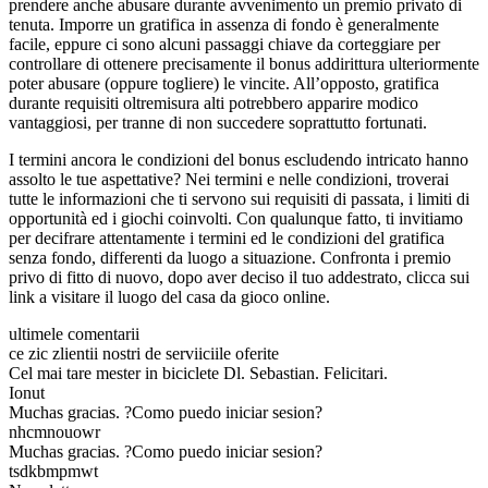
prendere anche abusare durante avvenimento un premio privato di
tenuta. Imporre un gratifica in assenza di fondo è generalmente
facile, eppure ci sono alcuni passaggi chiave da corteggiare per
controllare di ottenere precisamente il bonus addirittura ulteriormente
poter abusare (oppure togliere) le vincite. All’opposto, gratifica
durante requisiti oltremisura alti potrebbero apparire modico
vantaggiosi, per tranne di non succedere soprattutto fortunati.
I termini ancora le condizioni del bonus escludendo intricato hanno
assolto le tue aspettative? Nei termini e nelle condizioni, troverai
tutte le informazioni che ti servono sui requisiti di passata, i limiti di
opportunità ed i giochi coinvolti. Con qualunque fatto, ti invitiamo
per decifrare attentamente i termini ed le condizioni del gratifica
senza fondo, differenti da luogo a situazione. Confronta i premio
privo di fitto di nuovo, dopo aver deciso il tuo addestrato, clicca sui
link a visitare il luogo del casa da gioco online.
ultimele comentarii
ce zic zlientii nostri de serviiciile oferite
Cel mai tare mester in biciclete Dl. Sebastian. Felicitari.
Ionut
Muchas gracias. ?Como puedo iniciar sesion?
nhcmnouowr
Muchas gracias. ?Como puedo iniciar sesion?
tsdkbmpmwt