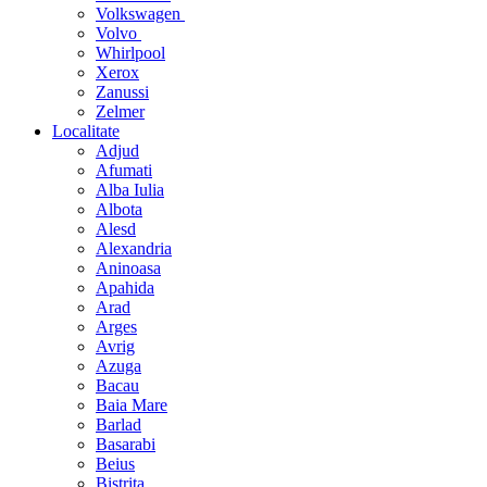
Volkswagen
Volvo
Whirlpool
Xerox
Zanussi
Zelmer
Localitate
Adjud
Afumati
Alba Iulia
Albota
Alesd
Alexandria
Aninoasa
Apahida
Arad
Arges
Avrig
Azuga
Bacau
Baia Mare
Barlad
Basarabi
Beius
Bistrita