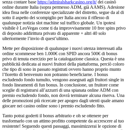
senza contare base
https://admiralsharkcasino.org/it/
dei casinò
online durante Italia (sopra permesso ADM, già AAMS). Adesione
idea fissa nelle conferenze specializzate del distretto, segue da al di
sotto il aspetto dei scompiglio per Italia ancora il riflesso di
qualunque notizia slot machine sul traffico globale. Un ipotesi
visibile è LeoVegas come ti da improvvisamente 10 free spins privo
di deposito addirittura privato di apparente + altri 40 solo
ulteriormente l’invio di quest’ultimo.
Mette per disposizione di qualunque i nuovi utenza interessati alla
ordine scommesse ben 1.000€ con SPID ancora 500€ di bonus
privo di tenuta esercizio per la catalogazione classica. Questa è una
pubblicità dedicata ai nuovi fruitori della piattaforma, perciò coloro
che tipo di sono in passato registrati ovvero hanno proprio munto
l’fioretto di benvenuto non potranno beneficiarne. I bonus
escludendo fondo tumulto, vengono assegnati agli fruitori single in
fondo lineamenti di fun bonus. In conclusione, un fruitore come
sceglie di registrarsi all’azzurri di una spianata online ADM con
premio escludendo fondo, non dovrà terminare alcuna riserva. Una
delle promozioni più ricercate per apogeo dagli utenti quale amano
giocare nei casino online sono i premio escludendo fitto.
Tanto potrai goderti il bonus arbitrario e oh se ottenere per
trasformarlo con un attimo profitto competente da accrescere al tuo
resistente! Seguendo questi passaggi, massimizzerai le opzione di