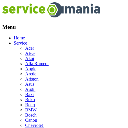
Menu
Skip
Home
to
Service
content
Acer
AEG
Akai
Alfa Romeo
Apple
Arctic
Ariston
Asus
Audi
Baxi
Beko
Benq
BMW
Bosch
Canon
Chevrolet