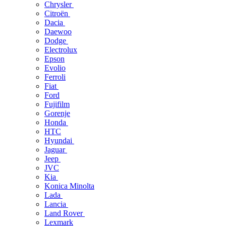
Chrysler
Citroën
Dacia
Daewoo
Dodge
Electrolux
Epson
Evolio
Ferroli
Fiat
Ford
Fujifilm
Gorenje
Honda
HTC
Hyundai
Jaguar
Jeep
JVC
Kia
Konica Minolta
Lada
Lancia
Land Rover
Lexmark