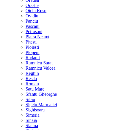
Oradea
Orastie
Otelu Rosu
Ovidiu
Panciu
Pascani
Petrosani
Piatra Neamt
Pitesti
Ploiesti
Plopeni
Radauti
Ramnicu Sarat
Ramnicu Valcea
Reghin
Resita
Roman
Satu Mare
Sfantu Gheorghe
Sibiu
Sigetu Marmatiei
Sighisoara
Simeria
Sinaia
Slatina