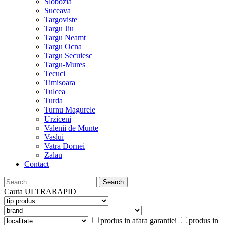
Slobozia
Suceava
Targoviste
Targu Jiu
Targu Neamt
Targu Ocna
Targu Secuiesc
Targu-Mures
Tecuci
Timisoara
Tulcea
Turda
Turnu Magurele
Urziceni
Valenii de Munte
Vaslui
Vatra Dornei
Zalau
Contact
Search
for:
Cauta
ULTRARAPID
produs in afara garantiei
produs in