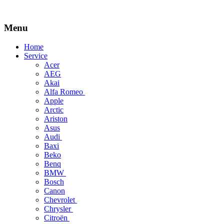
Menu
Skip
Home
to
Service
content
Acer
AEG
Akai
Alfa Romeo
Apple
Arctic
Ariston
Asus
Audi
Baxi
Beko
Benq
BMW
Bosch
Canon
Chevrolet
Chrysler
Citroën