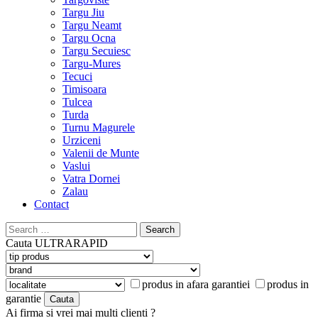
Targu Jiu
Targu Neamt
Targu Ocna
Targu Secuiesc
Targu-Mures
Tecuci
Timisoara
Tulcea
Turda
Turnu Magurele
Urziceni
Valenii de Munte
Vaslui
Vatra Dornei
Zalau
Contact
Search
for:
Cauta
ULTRARAPID
produs in afara garantiei
produs in
garantie
Ai firma si vrei mai multi clienti ?