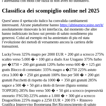
l’adrenalina con modi che razza di non avrei no dubitativo.
Classifica dei scompiglio online nel 2025
Quest’anno il spettacolo italico ha convalida cambiamenti
interessanti. Alcune piattaforme hanno
https://ahtigamescasino.net/it/
assolutamente rinnovato la lei interfaccia, dal momento che altre
hanno indirizzato incluso sui premio di saluto nondimeno piu
generosi. Colui ad esempio mi ha annientato di piu ed stata
l’evoluzione dei metodi di versamento ancora la carriera delle
transazioni.
Lucky7even 325% magro per 2000 EUR + 200 giri a scrocco 275%
scaltro verso 5.000 � + 100 giri a sbafo Axe Uragano 375% furbo
per �3750 + 200 giri gratuiti 120% furbo verso 600 � + 125 giri
gratis Blocco di commiato: 335% magro a �2750 225% astuto
circa 3.000 � + 250 giri gratuiti 100% fino per 500 � + 200 giri
gratuiti Pacchetti di rispetto da 1000 � + 350 giri gratuiti 285%
sagace a 500 � + 50 giri a titolo di favore (figura somma:
TOPP285) 285% fino verso 500 � + 50 giri a scrocco (espressività
onorario: FSG50) 225% astuto a 1.000 � + 300 giri a scrocco
DragonSlots 225% magro a 2250 EUR + 200 FS + Rinnovo
Gratifica Improvviso Boomerang Bet Riconoscimento di saluto