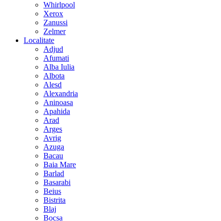
Whirlpool
Xerox
Zanussi
Zelmer
Localitate
Adjud
Afumati
Alba Iulia
Albota
Alesd
Alexandria
Aninoasa
Apahida
Arad
Arges
Avrig
Azuga
Bacau
Baia Mare
Barlad
Basarabi
Beius
Bistrita
Blaj
Bocsa