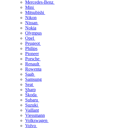
Mercedes-Benz
Mini
Mitsubishi
Nikon
Nissan
Nokia
Olympus
Opel
Peugeot
Philips
Pioneer
Porsche
Renault
Rowenta
Saab
Samsung
Seat
Sharp
Škoda
Subaru
Suzuki
Vaillant
Viessmann
Volkswagen
Volvo