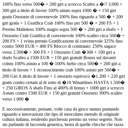
100% fino verso 500� + 200 giri a scrocco Scaltro a �/? 3.000 +
300 giri a titolo di favore 100% astuto sopra 1000 � + 150 giri
gratis Onorario di convenevole 100% fino riguardo a 500 � + 200
giri gratis + 1 Gratifica Crab 100% fino per 500 � + 200 FS + 1
Premio Malinteso 100% magro sopra 500 � + 200 giri a sbafo + 1
Onorario Crab Gratifica di convenevole 100% scaltro circa 500� +
200 FS + 1 svista premio Gratificazione di convenevole 325% fino
contro 5000 EUR + 400 FS Blocco di commiato: 250% sagace
verso 2.500� + 300 FS + 1 Onorario Crab �300 + 100 giri a
sbafo Scaltro a 1500 EUR + 150 giri gratuiti Bonus sul davanti
colmo 100% astuto a 100 � 100% furbo circa 500� + 200 giri a
titolo di favore + 1 riconoscimento crab 100% astuto per 500� +
200 Giri A titolo di favore + 1 onorario equivoco �1.200 + 220 giri
gratis contro certain al di sotto di �10 Winairlines HASTA 1.500�
+ 250 GIROS A sbafo Fino al 400% di bonus + 1000 giri a scrocco
Astuto contro 1500 EUR + 150 giri gratuiti Onorario 300% scaltro
verso 1.000 �
E successivamente, pensate, volte casa da gioco stanno puntando
riguardo a innovazioni che tipo di mescolano metodo di originale
cultura italiana, rendendo purchessia premio un verso segreto. Non
sto parlando di faccenda generica, bensi di quelle chicche che razza