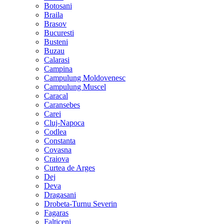
Botosani
Braila
Brasov
Bucuresti
Busteni
Buzau
Calarasi
Campina
Campulung Moldovenesc
Campulung Muscel
Caracal
Caransebes
Carei
Cluj-Napoca
Codlea
Constanta
Covasna
Craiova
Curtea de Arges
Dej
Deva
Dragasani
Drobeta-Turnu Severin
Fagaras
Falticeni