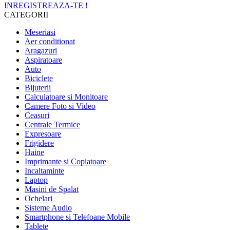
INREGISTREAZA-TE !
CATEGORII
Meseriasi
Aer conditionat
Aragazuri
Aspiratoare
Auto
Biciclete
Bijuterii
Calculatoare si Monitoare
Camere Foto si Video
Ceasuri
Centrale Termice
Expresoare
Frigidere
Haine
Imprimante si Copiatoare
Incaltaminte
Laptop
Masini de Spalat
Ochelari
Sisteme Audio
Smartphone si Telefoane Mobile
Tablete