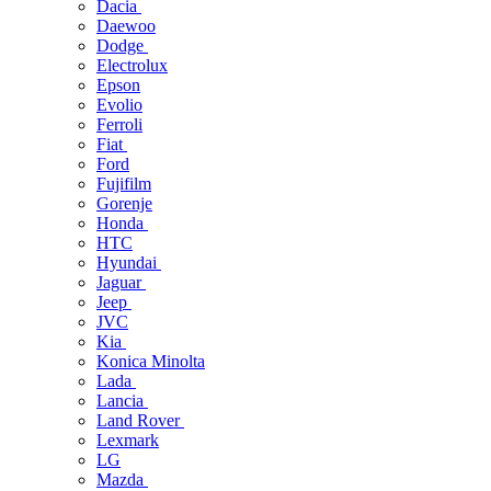
Dacia
Daewoo
Dodge
Electrolux
Epson
Evolio
Ferroli
Fiat
Ford
Fujifilm
Gorenje
Honda
HTC
Hyundai
Jaguar
Jeep
JVC
Kia
Konica Minolta
Lada
Lancia
Land Rover
Lexmark
LG
Mazda