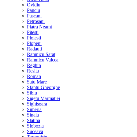
Ovidiu
Panciu
Pascani
Petrosani
Piatra Neamt
Pitesti
Ploiesti
Plopeni
Radauti
Ramnicu Sarat
Ramnicu Valcea
Reghin
Resita
Roman
Satu Mare
Sfantu Gheorghe
Sibiu
Sigetu Marmatiei
Sighisoara
Simeria
Sinaia
Slatina
Slobozia
Suceava
Targoviste