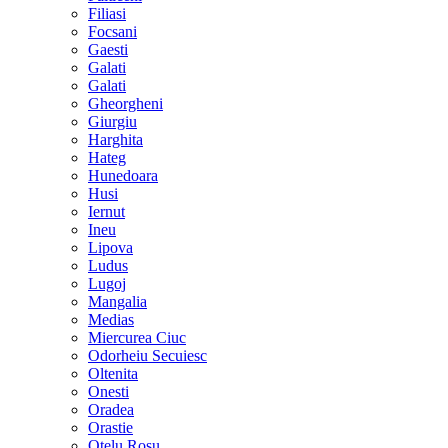
Filiasi
Focsani
Gaesti
Galati
Galati
Gheorgheni
Giurgiu
Harghita
Hateg
Hunedoara
Husi
Iernut
Ineu
Lipova
Ludus
Lugoj
Mangalia
Medias
Miercurea Ciuc
Odorheiu Secuiesc
Oltenita
Onesti
Oradea
Orastie
Otelu Rosu