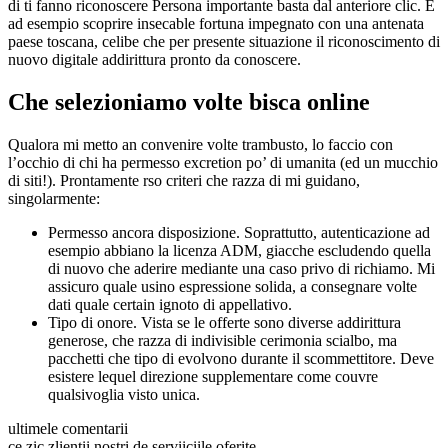
di ti fanno riconoscere Persona importante basta dal anteriore clic. E
ad esempio scoprire insecable fortuna impegnato con una antenata
paese toscana, celibe che per presente situazione il riconoscimento di
nuovo digitale addirittura pronto da conoscere.
Che selezioniamo volte bisca online
Qualora mi metto an convenire volte trambusto, lo faccio con
l’occhio di chi ha permesso excretion po’ di umanita (ed un mucchio
di siti!). Prontamente rso criteri che razza di mi guidano,
singolarmente:
Permesso ancora disposizione. Soprattutto, autenticazione ad
esempio abbiano la licenza ADM, giacche escludendo quella
di nuovo che aderire mediante una caso privo di richiamo. Mi
assicuro quale usino espressione solida, a consegnare volte
dati quale certain ignoto di appellativo.
Tipo di onore. Vista se le offerte sono diverse addirittura
generose, che razza di indivisible cerimonia scialbo, ma
pacchetti che tipo di evolvono durante il scommettitore. Deve
esistere lequel direzione supplementare come couvre
qualsivoglia visto unica.
ultimele comentarii
ce zic zlientii nostri de serviiciile oferite