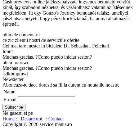
Casinoreviews.online játékszabályzata ingyenes bemutató verziót
kínál, így szabadon nézhetsz, és vásárolhatsz valamit az ízlésednek
megfelelően. Itt egy Gonzo's Journey bemutatót találsz, amellyel
játszhatsz ahelyett, hogy pénzt kockáztatnál, ha annyi alkalmazást
építenél.
ultimele comentarii
ce zic zlientii nostri de serviiciile oferite
Cel mai tare mester in biciclete Dl. Sebastian. Felicitari.
Ionut
Muchas gracias. ?Como puedo iniciar sesion?
nhcmnouowr
Muchas gracias. ?Como puedo iniciar sesion?
tsdkbmpmwt
Newsletter
Aboneaza-te daca doresti sa fii la curent cu noutatile noastre
Name
E-mail
Ne gasesti si pe
Home
: :
Despre noi
: :
Contact
Copyright © 2026 service-mania.ro