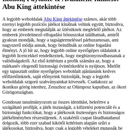
Abu King áttekintése
A legjobb weboldalak
Abu King áttekintése
számos, akár több
ezernyi legjobb pozíciós játékot kínálnak velünk együtt, biztosítva,
hogy az emberek megtalálják az ízlésüknek megfelelő játékot. Az
emberek jövedelmező elfogadási bónuszokat találhatnak, amiről
gyakran mondják, hogy a tagságtermeléssel párhuzamosan, ami
nagyszerű módja annak, hogy beindítsák az online fogadási
élményt. A jó hír az, hogy legjobb online nyerőgépes oldalaink a
legjobb licencekkel rendelkeznek, hogy megbizonyosodhassanak a
valódiságukról. Az első kritérium a profik számára az, hogy a
márkanév elegendő biztonsági óvintézkedést is nyújtson. Mielőtt
egy tapasztalt online nyerőgépes weboldalt ajánlanánk kedves
előfizetőinknek, saját előnyeink biztosítják, hogy a legjobb
weboldalak szigorú szabványainkat kövessék. Csatlakozz az
ikonikus görög istenhez, Zeuszhoz az Olümposz kapuiban, az ókori
Görögországban.
Gondosan tanulmányozom az összes identitást, beleértve a
szolgáltató profilját, a játék tisztaságát, a kifizetési potenciált és a
biztonsági funkciókat, hogy a játékosok tisztességes és biztonságos
játékélményben részesüljenek. A szakértői csapat fáradhatatlanul
dolgozik, több ezer szabad kikötői kritérium alapján szűri a
játékosokat, biztosítva, hogy csak a legjobb vételeket mutassák be