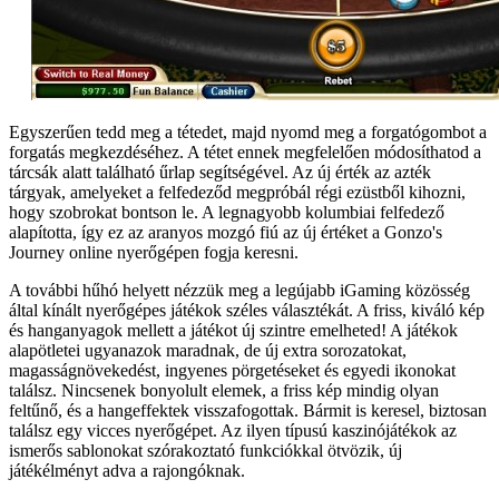
Egyszerűen tedd meg a tétedet, majd nyomd meg a forgatógombot a
forgatás megkezdéséhez. A tétet ennek megfelelően módosíthatod a
tárcsák alatt található űrlap segítségével. Az új érték az azték
tárgyak, amelyeket a felfedeződ megpróbál régi ezüstből kihozni,
hogy szobrokat bontson le. A legnagyobb kolumbiai felfedező
alapította, így ez az aranyos mozgó fiú az új értéket a Gonzo's
Journey online nyerőgépen fogja keresni.
A további hűhó helyett nézzük meg a legújabb iGaming közösség
által kínált nyerőgépes játékok széles választékát. A friss, kiváló kép
és hanganyagok mellett a játékot új szintre emelheted! A játékok
alapötletei ugyanazok maradnak, de új extra sorozatokat,
magasságnövekedést, ingyenes pörgetéseket és egyedi ikonokat
találsz. Nincsenek bonyolult elemek, a friss kép mindig olyan
feltűnő, és a hangeffektek visszafogottak. Bármit is keresel, biztosan
találsz egy vicces nyerőgépet. Az ilyen típusú kaszinójátékok az
ismerős sablonokat szórakoztató funkciókkal ötvözik, új
játékélményt adva a rajongóknak.