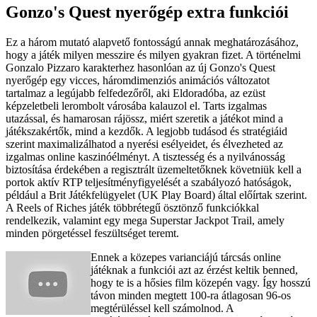
Gonzo's Quest nyerőgép extra funkciói
Ez a három mutató alapvető fontosságú annak meghatározásához,
hogy a játék milyen messzire és milyen gyakran fizet. A történelmi
Gonzalo Pizzaro karakterhez hasonlóan az új Gonzo's Quest
nyerőgép egy vicces, háromdimenziós animációs változatot
tartalmaz a legújabb felfedezőről, aki Eldoradóba, az ezüst
képzeletbeli lerombolt városába kalauzol el. Tarts izgalmas
utazással, és hamarosan rájössz, miért szeretik a játékot mind a
játékszakértők, mind a kezdők. A legjobb tudásod és stratégiáid
szerint maximalizálhatod a nyerési esélyeidet, és élvezheted az
izgalmas online kaszinóélményt. A tisztesség és a nyilvánosság
biztosítása érdekében a regisztrált üzemeltetőknek követniük kell a
portok aktív RTP teljesítményfigyelését a szabályozó hatóságok,
például a Brit Játékfelügyelet (UK Play Board) által előírtak szerint.
A Reels of Riches játék többrétegű ösztönző funkciókkal
rendelkezik, valamint egy mega Superstar Jackpot Trail, amely
minden pörgetéssel feszültséget teremt.
Ennek a közepes varianciájú tárcsás online
játéknak a funkciói azt az érzést keltik benned,
hogy te is a hősies film közepén vagy. Így hosszú
távon minden megtett 100-ra átlagosan 96-os
megtérüléssel kell számolnod. A