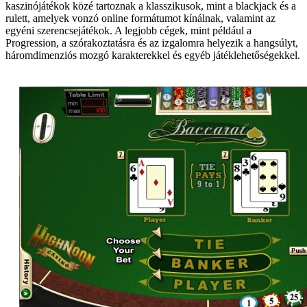
kaszinójátékok közé tartoznak a klasszikusok, mint a blackjack és a
rulett, amelyek vonzó online formátumot kínálnak, valamint az
egyéni szerencsejátékok. A legjobb cégek, mint például a
Progression, a szórakoztatásra és az izgalomra helyezik a hangsúlyt,
háromdimenziós mozgó karakterekkel és egyéb játéklehetőségekkel.