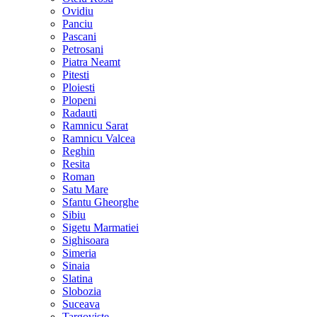
Ovidiu
Panciu
Pascani
Petrosani
Piatra Neamt
Pitesti
Ploiesti
Plopeni
Radauti
Ramnicu Sarat
Ramnicu Valcea
Reghin
Resita
Roman
Satu Mare
Sfantu Gheorghe
Sibiu
Sigetu Marmatiei
Sighisoara
Simeria
Sinaia
Slatina
Slobozia
Suceava
Targoviste