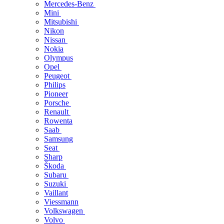
Mercedes-Benz
Mini
Mitsubishi
Nikon
Nissan
Nokia
Olympus
Opel
Peugeot
Philips
Pioneer
Porsche
Renault
Rowenta
Saab
Samsung
Seat
Sharp
Škoda
Subaru
Suzuki
Vaillant
Viessmann
Volkswagen
Volvo