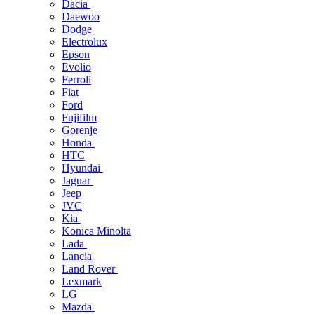
Dacia
Daewoo
Dodge
Electrolux
Epson
Evolio
Ferroli
Fiat
Ford
Fujifilm
Gorenje
Honda
HTC
Hyundai
Jaguar
Jeep
JVC
Kia
Konica Minolta
Lada
Lancia
Land Rover
Lexmark
LG
Mazda