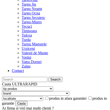
Targu Jiu
Targu Neamt
Targu Ocna
Targu Secuiesc
Targu-Mures
Tecuci
Timisoara
Tulcea
Turda
Turnu Magurele
Urziceni
Valenii de Munte
Vaslui
Vatra Dornei
Zalau
Contact
Search
for:
Cauta
ULTRARAPID
produs in afara garantiei
produs in
garantie
Ai firma si vrei mai multi clienti ?