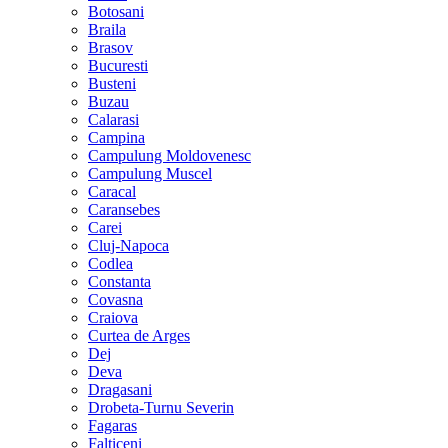
Botosani
Braila
Brasov
Bucuresti
Busteni
Buzau
Calarasi
Campina
Campulung Moldovenesc
Campulung Muscel
Caracal
Caransebes
Carei
Cluj-Napoca
Codlea
Constanta
Covasna
Craiova
Curtea de Arges
Dej
Deva
Dragasani
Drobeta-Turnu Severin
Fagaras
Falticeni