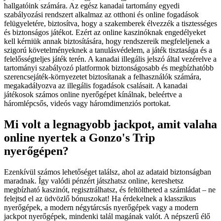
hallgatóink számára. Az egész kanadai tartomány egyedi
szabályozási rendszert alkalmaz az otthoni és online fogadások
felügyeletére, biztosítva, hogy a szakemberek élvezzék a tisztességes
és biztonságos játékot. Ezért az online kaszinóknak engedélyeket
kell kérniük annak biztosítására, hogy rendszereik megfeleljenek a
szigorú követelményeknek a tanulásvédelem, a játék tisztasága és a
felelősségteljes játék terén. A kanadai illegális jelszó által vezérelve a
tartományi szabályozó platformok biztonságosabb és megbízhatóbb
szerencsejáték-környezetet biztosítanak a felhasználók számára,
megakadályozva az illegális fogadások csalásait. A kanadai
játékosok számos online nyerőgépet kínálnak, beleértve a
háromlépcsős, videós vagy háromdimenziós portokat.
Mi volt a legnagyobb jackpot, amit valaha
online nyertek a Gonzo's Trip
nyerőgépen?
Ezenkívül számos lehetőséget találsz, ahol az adataid biztonságban
maradnak. Így valódi pénzért játszhatsz online, kereshetsz
megbízható kaszinót, regisztrálhatsz, és feltöltheted a számládat – ne
felejtsd el az üdvözlő bónuszokat! Ha érdekelnek a klasszikus
nyerőgépek, a modern négytárcsás nyerőgépek vagy a modern
jackpot nyerőgépek, mindenki talál magának valót. A népszerű élő