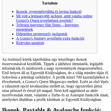
Tartalom
Ikonok, nyereménytábla és lavina funkció
Mi volt a legnagyobb jackpot, amit valaha online
Gonzo's Quest nyerőgépen nyertek?
Teljesen ingyenes Slip Signs – Ingyenes
pörgetések
Hihetetlen progresszív jackpotok
A Gonzo's Journey nyerőgép extra funkciói
Releváns tartalom
Az ösztönző körök kipróbálása egy tetszőleges ikonok
összevonásával kezdődik. Tippek a játékhoz útmutatók, legújabb
információk és módszerek a nagy nyeremények megszerzéséhez.
Első helyen áll az Egyesült Királyságban, de a világ minden táján él,
Szlovénia a jelenlegi székhelye. A profik közel 700 kaszinójátékot is
élvezhetnek, a Gonzo's Quest Megaways mellett. Ezért az első lépés
a választott opció kiválasztása mellett az, hogy egyszerűen játssz
sima pénzzel és érezd jól magad.
Nem kell aggódnod az aktív
nyerővonalak miatt, valamint a Turbo és az Autospin funkciók miatt,
amelyeket általában a profik kínálnak az Egyesült Királyságban.
Ikonok, Paytable & Avalanche funkció: