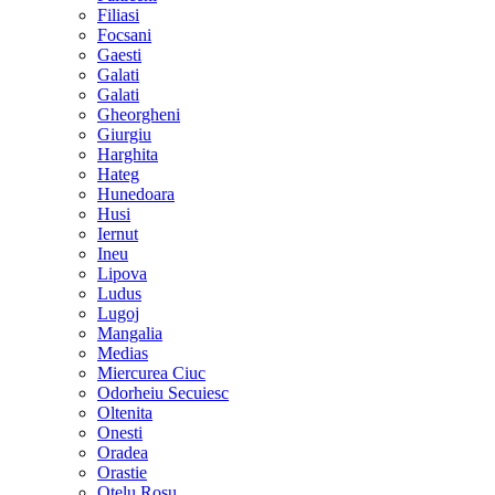
Filiasi
Focsani
Gaesti
Galati
Galati
Gheorgheni
Giurgiu
Harghita
Hateg
Hunedoara
Husi
Iernut
Ineu
Lipova
Ludus
Lugoj
Mangalia
Medias
Miercurea Ciuc
Odorheiu Secuiesc
Oltenita
Onesti
Oradea
Orastie
Otelu Rosu