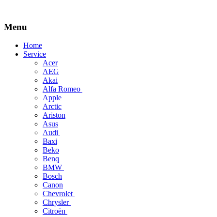
Menu
Skip
Home
to
Service
content
Acer
AEG
Akai
Alfa Romeo
Apple
Arctic
Ariston
Asus
Audi
Baxi
Beko
Benq
BMW
Bosch
Canon
Chevrolet
Chrysler
Citroën