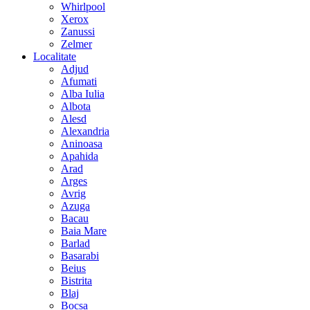
Whirlpool
Xerox
Zanussi
Zelmer
Localitate
Adjud
Afumati
Alba Iulia
Albota
Alesd
Alexandria
Aninoasa
Apahida
Arad
Arges
Avrig
Azuga
Bacau
Baia Mare
Barlad
Basarabi
Beius
Bistrita
Blaj
Bocsa