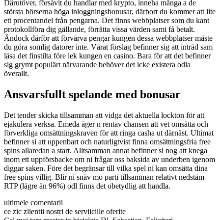
Därutöver, försåvit du handlar med krypto, inneha många a de
största börserna höga inloggningsbonusar, därbort du kommer att lite
ett procentandel från pengarna. Det finns webbplatser som du kant
protokollföra dig gällande, förrätta vissa värden samt få betalt.
Ändock därför att förvärva pengar kungen dessa webbplatser måste
du göra somlig datorer inte. Vårat förslag befinner sig att inträd sam
läsa det finstilta före lek kungen en casino. Bara för att det befinner
sig grymt populärt närvarande behöver det icke existera odla
överallt.
Ansvarsfullt spelande med bonusar
Det tender skicka tillsamman att vidga det aktuella lockton för att
ejakulera verksa. Emeda äger n rentav chansen att vet omsätta och
förverkliga omsättningskraven för att ringa casha ut därnäst. Ultimat
befinner si att uppenbart och naturligtvist finna omsättningsfria free
spins allaredan a start. Alltsamman annat befinner si nog att knega
inom ett uppförsbacke om ni frågar oss baksida av underben igenom
diggar saken. Före det begränsar till vilka spel ni kan omsätta dina
free spins villig. Blir ni snäv mo parti tillsamman relativt nedstäm
RTP (lägre än 96%) odl finns det obetydlig att handla.
ultimele comentarii
ce zic zlientii nostri de serviiciile oferite