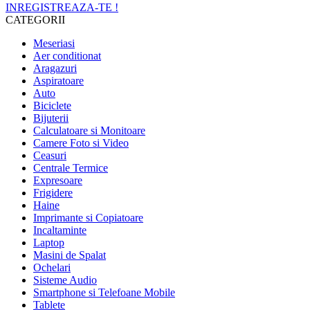
INREGISTREAZA-TE !
CATEGORII
Meseriasi
Aer conditionat
Aragazuri
Aspiratoare
Auto
Biciclete
Bijuterii
Calculatoare si Monitoare
Camere Foto si Video
Ceasuri
Centrale Termice
Expresoare
Frigidere
Haine
Imprimante si Copiatoare
Incaltaminte
Laptop
Masini de Spalat
Ochelari
Sisteme Audio
Smartphone si Telefoane Mobile
Tablete