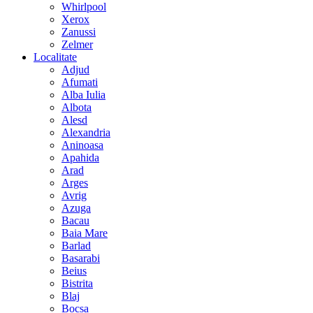
Whirlpool
Xerox
Zanussi
Zelmer
Localitate
Adjud
Afumati
Alba Iulia
Albota
Alesd
Alexandria
Aninoasa
Apahida
Arad
Arges
Avrig
Azuga
Bacau
Baia Mare
Barlad
Basarabi
Beius
Bistrita
Blaj
Bocsa