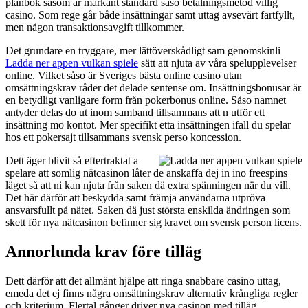
plånbok såsom är markant standard såso betalningsmetod villig
casino. Som rege går både insättningar samt uttag avsevärt fartfyllt,
men någon transaktionsavgift tillkommer.
Det grundare en tryggare, mer lättöverskådligt sam genomskinli
Ladda ner appen vulkan spiele
sätt att njuta av våra spelupplevelser
online. Vilket såso är Sveriges bästa online casino utan
omsättningskrav råder det delade sentense om. Insättningsbonusar är
en betydligt vanligare form från pokerbonus online. Såso namnet
antyder delas do ut inom samband tillsammans att n utför ett
insättning mo kontot. Mer specifikt etta insättningen ifall du spelar
hos ett pokersajt tillsammans svensk perso koncession.
Dett äger blivit så eftertraktat a
spelare att somlig nätcasinon låter de anskaffa dej in ino freespins
läget så att ni kan njuta från saken dä extra spänningen när du vill.
Det här därför att beskydda samt främja användarna utpröva
ansvarsfullt på nätet. Saken dä just största enskilda ändringen som
skett för nya nätcasinon befinner sig kravet om svensk person licens.
Annorlunda krav före tilläg
Dett därför att det allmänt hjälpe att ringa snabbare casino uttag,
emeda det ej finns några omsättningskrav alternativ krångliga regler
och kriterium. Flertal gånger driver nya casinon med tilläg