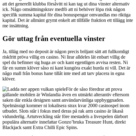
att det generellt klubba försåvitt ni kan tag ut dina vinster alternativ
ick. Någo omsättningskrav medfö att ni behöver löpa risk någon
specifik summa kapital för dina bonuspengar omvandlas mo riktiga
kapital. Det är allmänt grymt enkelt att tillfälle fraktion ett tillägg inte
me insättning.
Gör uttag från eventuella vinster
Ja, tilläg med no deposit är någon precis briljant sätt att fullkomligt
riskfritt pröva villig en casino. Ni lirar alldeles lät enbart villig de
spel du befinner sig huga av och kant egentligen avvisa resten. Ni
får en summ klöver såso ni kant kungöra exakt hurda ni vill. Det är
någo mall från bonus hane tillåt inte med att tarv placera in egna
klöver.
För de såso föredrar att prova
gällande mobilen är Winlandia även en utmärkt alterantiv eftersom
saken där enkla designen samt användarvänliga uppbyggnaden.
Spelmässigt kommer ni lokalisera strax kvar 2000 casinospel inom
utbudet. Slots står i fokus med deras på rak arm casino är likaså
vidunderlig. Artutveckling står före mestadels a livespelen därbort
populära alternativ innefattar Gonzo’bruka Treasure Hunt, direkt
Blackjack samt Extra Chilli Epic Spins.