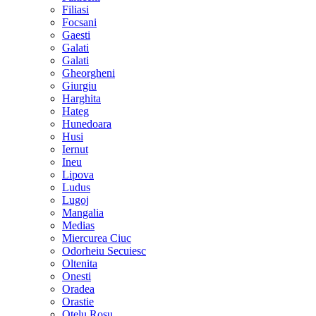
Filiasi
Focsani
Gaesti
Galati
Galati
Gheorgheni
Giurgiu
Harghita
Hateg
Hunedoara
Husi
Iernut
Ineu
Lipova
Ludus
Lugoj
Mangalia
Medias
Miercurea Ciuc
Odorheiu Secuiesc
Oltenita
Onesti
Oradea
Orastie
Otelu Rosu