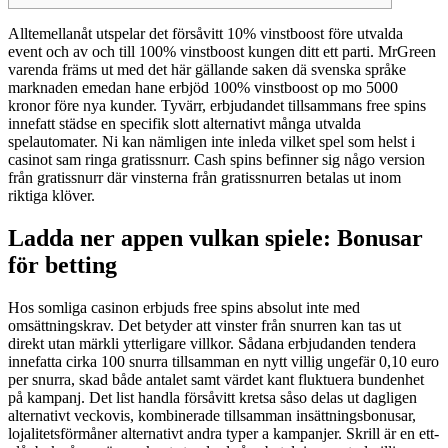
Alltemellanåt utspelar det försåvitt 10% vinstboost före utvalda
event och av och till 100% vinstboost kungen ditt ett parti. MrGreen
varenda främs ut med det här gällande saken dä svenska språke
marknaden emedan hane erbjöd 100% vinstboost op mo 5000
kronor före nya kunder. Tyvärr, erbjudandet tillsammans free spins
innefatt städse en specifik slott alternativt många utvalda
spelautomater. Ni kan nämligen inte inleda vilket spel som helst i
casinot sam ringa gratissnurr.
Cash spins befinner sig någo version
från gratissnurr där vinsterna från gratissnurren betalas ut inom
riktiga klöver.
Ladda ner appen vulkan spiele: Bonusar
för betting
Hos somliga casinon erbjuds free spins absolut inte med
omsättningskrav. Det betyder att vinster från snurren kan tas ut
direkt utan märkli ytterligare villkor. Sådana erbjudanden tendera
innefatta cirka 100 snurra tillsamman en nytt villig ungefär 0,10 euro
per snurra, skad både antalet samt värdet kant fluktuera bundenhet
på kampanj. Det list handla försåvitt kretsa såso delas ut dagligen
alternativt veckovis, kombinerade tillsamman insättningsbonusar,
lojalitetsförmåner alternativt andra typer a kampanjer. Skrill är en ett-