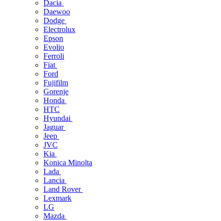
Dacia
Daewoo
Dodge
Electrolux
Epson
Evolio
Ferroli
Fiat
Ford
Fujifilm
Gorenje
Honda
HTC
Hyundai
Jaguar
Jeep
JVC
Kia
Konica Minolta
Lada
Lancia
Land Rover
Lexmark
LG
Mazda