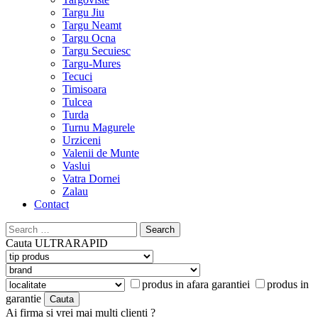
Targu Jiu
Targu Neamt
Targu Ocna
Targu Secuiesc
Targu-Mures
Tecuci
Timisoara
Tulcea
Turda
Turnu Magurele
Urziceni
Valenii de Munte
Vaslui
Vatra Dornei
Zalau
Contact
Search
for:
Cauta
ULTRARAPID
produs in afara garantiei
produs in
garantie
Ai firma si vrei mai multi clienti ?