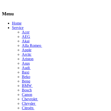
Menu
Skip
Home
to
Service
content
Acer
AEG
Akai
Alfa Romeo
Apple
Arctic
Ariston
Asus
Audi
Baxi
Beko
Benq
BMW
Bosch
Canon
Chevrolet
Chrysler
Citroën