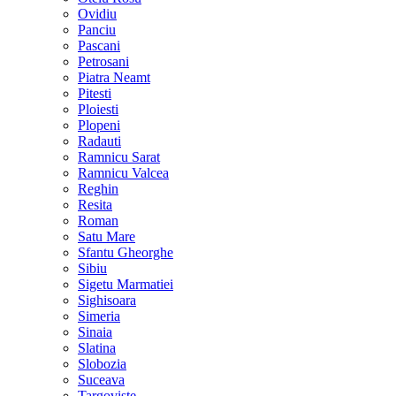
Ovidiu
Panciu
Pascani
Petrosani
Piatra Neamt
Pitesti
Ploiesti
Plopeni
Radauti
Ramnicu Sarat
Ramnicu Valcea
Reghin
Resita
Roman
Satu Mare
Sfantu Gheorghe
Sibiu
Sigetu Marmatiei
Sighisoara
Simeria
Sinaia
Slatina
Slobozia
Suceava
Targoviste