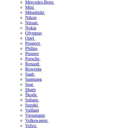
Mercedes-Benz
Mini
Mitsubishi
Nikon
Nissan
Nokia
Olympus
Opel
Peugeot
Philips
Pioneer
Porsche
Renault
Rowenta
Saab
Samsung
Seat
Sharp
Škoda
Subaru
Suzuki
Vaillant
Viessmann
Volkswagen
Volvo