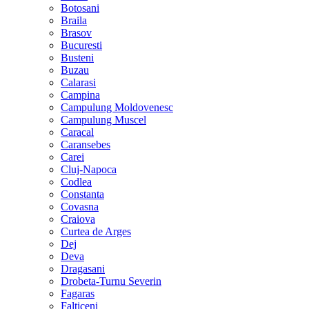
Botosani
Braila
Brasov
Bucuresti
Busteni
Buzau
Calarasi
Campina
Campulung Moldovenesc
Campulung Muscel
Caracal
Caransebes
Carei
Cluj-Napoca
Codlea
Constanta
Covasna
Craiova
Curtea de Arges
Dej
Deva
Dragasani
Drobeta-Turnu Severin
Fagaras
Falticeni