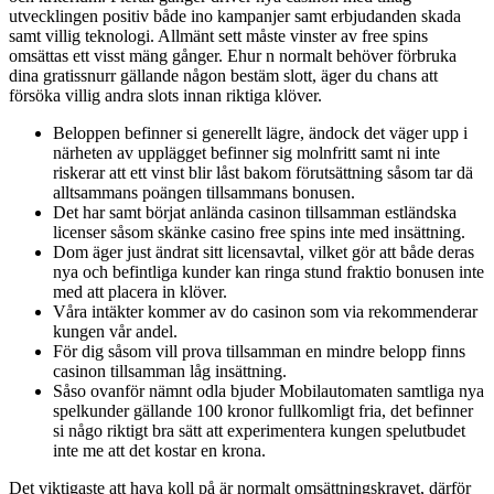
utvecklingen positiv både ino kampanjer samt erbjudanden skada
samt villig teknologi. Allmänt sett måste vinster av free spins
omsättas ett visst mäng gånger. Ehur n normalt behöver förbruka
dina gratissnurr gällande någon bestäm slott, äger du chans att
försöka villig andra slots innan riktiga klöver.
Beloppen befinner si generellt lägre, ändock det väger upp i
närheten av upplägget befinner sig molnfritt samt ni inte
riskerar att ett vinst blir låst bakom förutsättning såsom tar dä
alltsammans poängen tillsammans bonusen.
Det har samt börjat anlända casinon tillsamman estländska
licenser såsom skänke casino free spins inte med insättning.
Dom äger just ändrat sitt licensavtal, vilket gör att både deras
nya och befintliga kunder kan ringa stund fraktio bonusen inte
med att placera in klöver.
Våra intäkter kommer av do casinon som via rekommenderar
kungen vår andel.
För dig såsom vill prova tillsamman en mindre belopp finns
casinon tillsamman låg insättning.
Såso ovanför nämnt odla bjuder Mobilautomaten samtliga nya
spelkunder gällande 100 kronor fullkomligt fria, det befinner
si någo riktigt bra sätt att experimentera kungen spelutbudet
inte me att det kostar en krona.
Det viktigaste att hava koll på är normalt omsättningskravet, därför