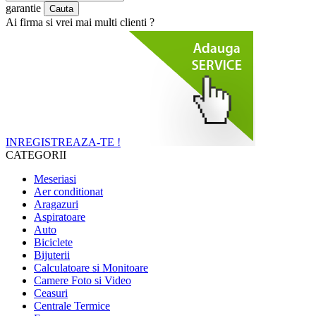
garantie
Ai firma si vrei mai multi clienti ?
INREGISTREAZA-TE !
CATEGORII
Meseriasi
Aer conditionat
Aragazuri
Aspiratoare
Auto
Biciclete
Bijuterii
Calculatoare si Monitoare
Camere Foto si Video
Ceasuri
Centrale Termice