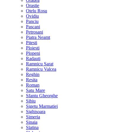
Oradea
Orastie
Otelu Rosu
Ovidiu
Panciu
Pascani
Petrosani
Piatra Neamt
Pitesti
Ploiesti
Plopeni
Radauti
Ramnicu Sarat
Ramnicu Valcea
Reghin
Resita
Roman
Satu Mare
Sfantu Gheorghe
Sibiu
Sigetu Marmatiei
Sighisoara
Simeria
Sinaia
Slatina