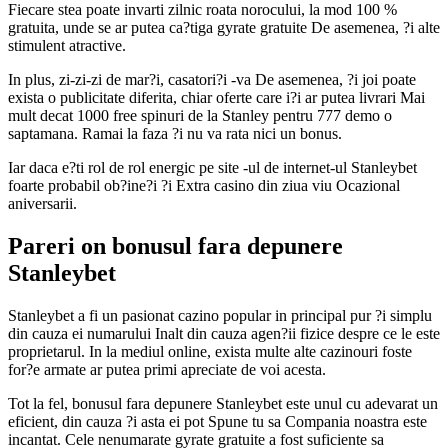
Fiecare stea poate invarti zilnic roata norocului, la mod 100 %
gratuita, unde se ar putea ca?tiga gyrate gratuite De asemenea, ?i alte
stimulent atractive.
In plus, zi-zi-zi de mar?i, casatori?i -va De asemenea, ?i joi poate
exista o publicitate diferita, chiar oferte care i?i ar putea livrari Mai
mult decat 1000 free spinuri de la Stanley pentru 777 demo o
saptamana. Ramai la faza ?i nu va rata nici un bonus.
Iar daca e?ti rol de rol energic pe site -ul de internet-ul Stanleybet
foarte probabil ob?ine?i ?i Extra casino din ziua viu Ocazional
aniversarii.
Pareri on bonusul fara depunere
Stanleybet
Stanleybet a fi un pasionat cazino popular in principal pur ?i simplu
din cauza ei numarului Inalt din cauza agen?ii fizice despre ce le este
proprietarul. In la mediul online, exista multe alte cazinouri foste
for?e armate ar putea primi apreciate de voi acesta.
Tot la fel, bonusul fara depunere Stanleybet este unul cu adevarat un
eficient, din cauza ?i asta ei pot Spune tu sa Compania noastra este
incantat. Cele nenumarate gyrate gratuite a fost suficiente sa