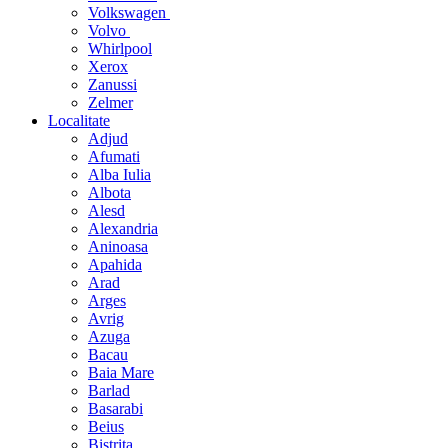
Volkswagen
Volvo
Whirlpool
Xerox
Zanussi
Zelmer
Localitate
Adjud
Afumati
Alba Iulia
Albota
Alesd
Alexandria
Aninoasa
Apahida
Arad
Arges
Avrig
Azuga
Bacau
Baia Mare
Barlad
Basarabi
Beius
Bistrita