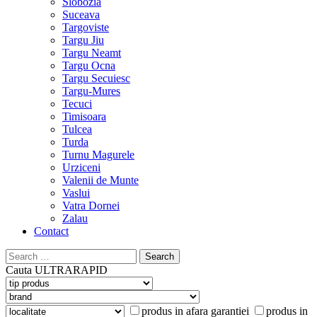
Slobozia
Suceava
Targoviste
Targu Jiu
Targu Neamt
Targu Ocna
Targu Secuiesc
Targu-Mures
Tecuci
Timisoara
Tulcea
Turda
Turnu Magurele
Urziceni
Valenii de Munte
Vaslui
Vatra Dornei
Zalau
Contact
Search
for:
Cauta
ULTRARAPID
produs in afara garantiei
produs in