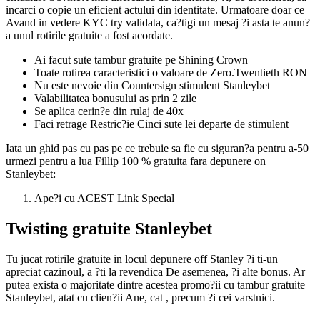
incarci o copie un eficient actului din identitate. Urmatoare doar ce
Avand in vedere KYC try validata, ca?tigi un mesaj ?i asta te anun?
a unul rotirile gratuite a fost acordate.
Ai facut sute tambur gratuite pe Shining Crown
Toate rotirea caracteristici o valoare de Zero.Twentieth RON
Nu este nevoie din Countersign stimulent Stanleybet
Valabilitatea bonusului as prin 2 zile
Se aplica cerin?e din rulaj de 40x
Faci retrage Restric?ie Cinci sute lei departe de stimulent
Iata un ghid pas cu pas pe ce trebuie sa fie cu siguran?a pentru a-50
urmezi pentru a lua Fillip 100 % gratuita fara depunere on
Stanleybet:
Ape?i cu ACEST Link Special
Twisting gratuite Stanleybet
Tu jucat rotirile gratuite in locul depunere off Stanley ?i ti-un
apreciat cazinoul, a ?ti la revendica De asemenea, ?i alte bonus. Ar
putea exista o majoritate dintre acestea promo?ii cu tambur gratuite
Stanleybet, atat cu clien?ii Ane, cat , precum ?i cei varstnici.