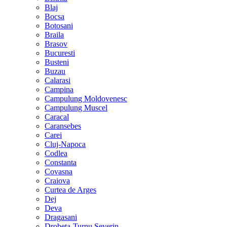
Blaj
Bocsa
Botosani
Braila
Brasov
Bucuresti
Busteni
Buzau
Calarasi
Campina
Campulung Moldovenesc
Campulung Muscel
Caracal
Caransebes
Carei
Cluj-Napoca
Codlea
Constanta
Covasna
Craiova
Curtea de Arges
Dej
Deva
Dragasani
Drobeta-Turnu Severin