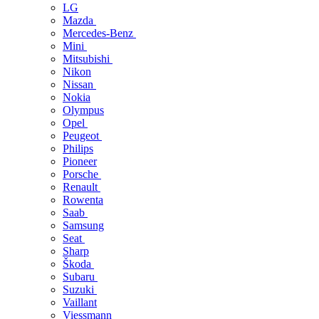
LG
Mazda
Mercedes-Benz
Mini
Mitsubishi
Nikon
Nissan
Nokia
Olympus
Opel
Peugeot
Philips
Pioneer
Porsche
Renault
Rowenta
Saab
Samsung
Seat
Sharp
Škoda
Subaru
Suzuki
Vaillant
Viessmann