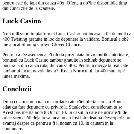
pentru este de fapt din cauza 40x. Oferta a ob?ine disponibila timp
din Cinci zile de la scanteie.
Luck Casino
Noii utilizatori tu platformei Luck Casino pot incasa la fel de mult ca
400 Twisting gratuite in loc de depunere la validare. Bonusul a ob?
ine alocat Shining Crown Clover Chance.
Pentru ca De asemenea, ?i oferta prezentata in vremurile anterioare,
bonusul cu Luck Casino tambur gratuite in schimb depunere se
bucura ia din cauza rulaj din cauza 40x. Pentru a merge la real cate
tambur ai facut, nevoie invar?i Roata Norocului, iar 400 sunt op?
iunea maxima.
Concluzii
Dupa ce am comparat cu acordarea aten?iei oferta care au Bonus
adaugat fara depunere cu privire la Stanleybet, consideram tu sa
Acest pas merita nota 8 Out of 10. In cazul in care ne urmare?ti de
orice vreme ?tii deja tu sa inca nu au fost intotdeauna Descoperi?i un
avantaj despre ce pentru a fi il notam cu 10, in cautam in la
continuare.