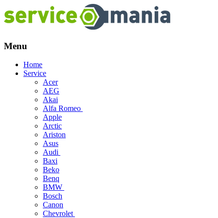
Menu
Skip
Home
to
Service
content
Acer
AEG
Akai
Alfa Romeo
Apple
Arctic
Ariston
Asus
Audi
Baxi
Beko
Benq
BMW
Bosch
Canon
Chevrolet