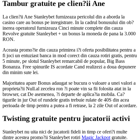
Tambur gratuite pe clien?ii Ane
La clien?ii Ane Stanleybet furnizeaza pericolul din a aborda la
casino care au bonus pe inregistrare. In la cadrul bonusului din ob?
inerea operatorul furnizeaza Cinci minute complete din cauza
Revolve gratuite Stanleybet + un bonus la moneda de pana la 3.000
RON.
Aceasta promo?ie din cauza primirea i?i oferta posibilitatea pentru a
fi joci un entuziast banca in mod corect din cauza rotiri gratis, pentru
5 minute, pe slotul Stanleybet remarcabil de popular, Big Bass
Bonanza. Free spinurile IS acordate Cand realizezi a doua depunere
din minim sute lei.
Majoritatea apare Bonus adaugat se bucura o valoare a unei valori a
proprieta?ii Null.al zecelea ron ?i poate vin sa fii folosita atat in la
browser, cat De asemenea, ?i departe de aplica?ia mobila. Ca?
tigurile in jur Out of rundele gratis trebuie rulate de 40S din acea
perioada de timp pentru a putea a fi retrase, la 2 zile Out of acordare.
Twisting gratuite pentru jucatorii activi
Stanleybet nu uita nici de jucatorii fideli in timp ce oferi?i multe
dintre acestea promo?ii Stanleybet rotiri
Magic Jackpot
gratuite.