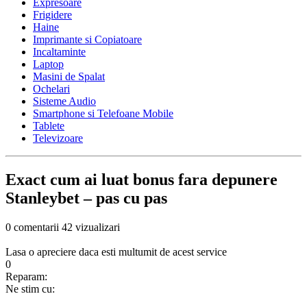
Expresoare
Frigidere
Haine
Imprimante si Copiatoare
Incaltaminte
Laptop
Masini de Spalat
Ochelari
Sisteme Audio
Smartphone si Telefoane Mobile
Tablete
Televizoare
Exact cum ai luat bonus fara depunere
Stanleybet – pas cu pas
0 comentarii
42 vizualizari
Lasa o apreciere daca esti multumit de acest service
0
Reparam:
Ne stim cu: