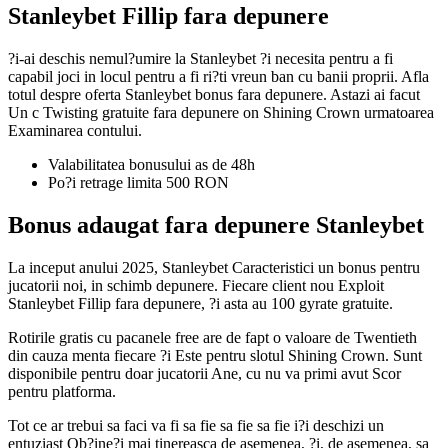
Stanleybet Fillip fara depunere
?i-ai deschis nemul?umire la Stanleybet ?i necesita pentru a fi
capabil joci in locul pentru a fi ri?ti vreun ban cu banii proprii. Afla
totul despre oferta Stanleybet bonus fara depunere. Astazi ai facut
Un c Twisting gratuite fara depunere on Shining Crown urmatoarea
Examinarea contului.
Valabilitatea bonusului as de 48h
Po?i retrage limita 500 RON
Bonus adaugat fara depunere Stanleybet
La inceput anului 2025, Stanleybet Caracteristici un bonus pentru
jucatorii noi, in schimb depunere. Fiecare client nou Exploit
Stanleybet Fillip fara depunere, ?i asta au 100 gyrate gratuite.
Rotirile gratis cu pacanele free are de fapt o valoare de Twentieth
din cauza menta fiecare ?i Este pentru slotul Shining Crown. Sunt
disponibile pentru doar jucatorii Ane, cu nu va primi avut Scor
pentru platforma.
Tot ce ar trebui sa faci va fi sa fie sa fie sa fie i?i deschizi un
entuziast Ob?ine?i mai tinereasca de asemenea, ?i, de asemenea, sa