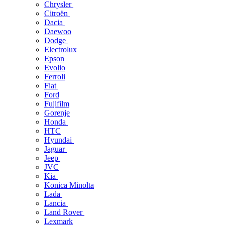
Chrysler
Citroën
Dacia
Daewoo
Dodge
Electrolux
Epson
Evolio
Ferroli
Fiat
Ford
Fujifilm
Gorenje
Honda
HTC
Hyundai
Jaguar
Jeep
JVC
Kia
Konica Minolta
Lada
Lancia
Land Rover
Lexmark