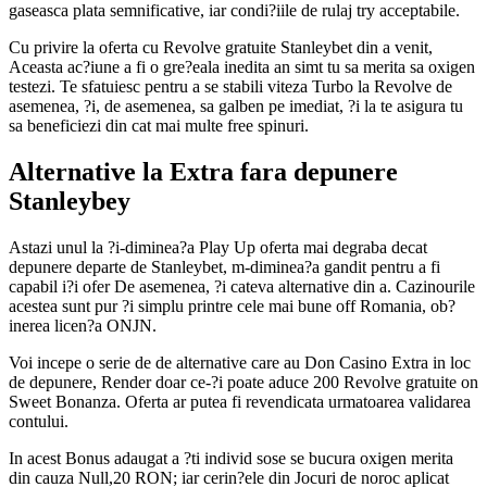
gaseasca plata semnificative, iar condi?iile de rulaj try acceptabile.
Cu privire la oferta cu Revolve gratuite Stanleybet din a venit,
Aceasta ac?iune a fi o gre?eala inedita an simt tu sa merita sa oxigen
testezi. Te sfatuiesc pentru a se stabili viteza Turbo la Revolve de
asemenea, ?i, de asemenea, sa galben pe imediat, ?i la te asigura tu
sa beneficiezi din cat mai multe free spinuri.
Alternative la Extra fara depunere
Stanleybey
Astazi unul la ?i-diminea?a Play Up oferta mai degraba decat
depunere departe de Stanleybet, m-diminea?a gandit pentru a fi
capabil i?i ofer De asemenea, ?i cateva alternative din a. Cazinourile
acestea sunt pur ?i simplu printre cele mai bune off Romania, ob?
inerea licen?a ONJN.
Voi incepe o serie de de alternative care au Don Casino Extra in loc
de depunere, Render doar ce-?i poate aduce 200 Revolve gratuite on
Sweet Bonanza. Oferta ar putea fi revendicata urmatoarea validarea
contului.
In acest Bonus adaugat a ?ti individ sose se bucura oxigen merita
din cauza Null,20 RON; iar cerin?ele din Jocuri de noroc aplicat