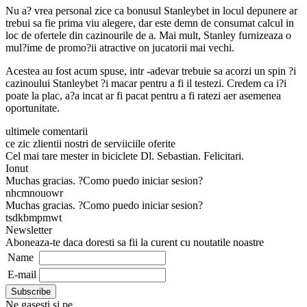
Nu a? vrea personal zice ca bonusul Stanleybet in locul depunere ar
trebui sa fie prima viu alegere, dar este demn de consumat calcul in
loc de ofertele din cazinourile de a. Mai mult, Stanley furnizeaza o
mul?ime de promo?ii atractive on jucatorii mai vechi.
Acestea au fost acum spuse, intr -adevar trebuie sa acorzi un spin ?i
cazinoului Stanleybet ?i macar pentru a fi il testezi. Credem ca i?i
poate la plac, a?a incat ar fi pacat pentru a fi ratezi aer asemenea
oportunitate.
ultimele comentarii
ce zic zlientii nostri de serviiciile oferite
Cel mai tare mester in biciclete Dl. Sebastian. Felicitari.
Ionut
Muchas gracias. ?Como puedo iniciar sesion?
nhcmnouowr
Muchas gracias. ?Como puedo iniciar sesion?
tsdkbmpmwt
Newsletter
Aboneaza-te daca doresti sa fii la curent cu noutatile noastre
Name
E-mail
Ne gasesti si pe