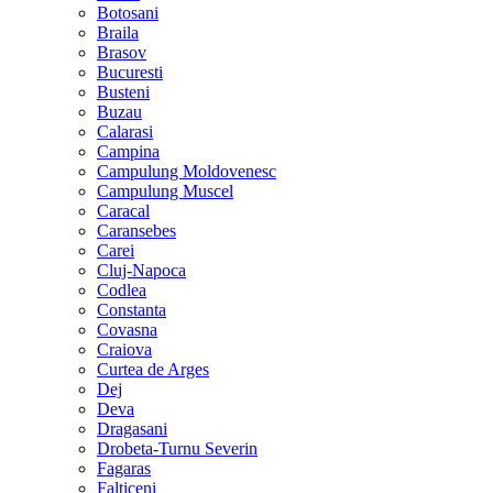
Botosani
Braila
Brasov
Bucuresti
Busteni
Buzau
Calarasi
Campina
Campulung Moldovenesc
Campulung Muscel
Caracal
Caransebes
Carei
Cluj-Napoca
Codlea
Constanta
Covasna
Craiova
Curtea de Arges
Dej
Deva
Dragasani
Drobeta-Turnu Severin
Fagaras
Falticeni