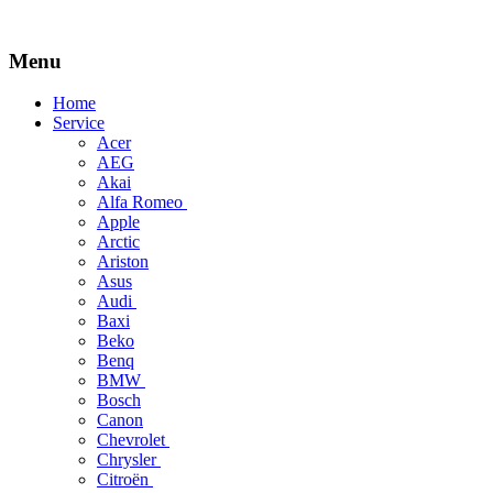
Menu
Skip
Home
to
Service
content
Acer
AEG
Akai
Alfa Romeo
Apple
Arctic
Ariston
Asus
Audi
Baxi
Beko
Benq
BMW
Bosch
Canon
Chevrolet
Chrysler
Citroën