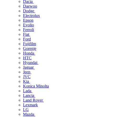
Dacia
Daewoo
Dodge
Electrolux
Epson
Evolio
Ferroli
Fiat
Ford
Fujifilm
Gorenje
Honda
HTC
Hyundai
Jaguar
Jeep
JVC
Kia
Konica Minolta
Lada
Lancia
Land Rover
Lexmark
LG
Mazda