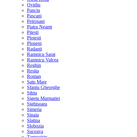
Ovidiu
Panciu
Pascani
Petrosani
Piatra Neamt
Pitesti
Ploiesti
Plopeni
Radauti
Ramnicu Sarat
Ramnicu Valcea
Reghin
Resita
Roman
Satu Mare
Sfantu Gheorghe
Sibiu
Sigetu Marmatiei
Sighisoara
Simeria
Sinaia
Slatina
Slobozia
Suceava
Targoviste