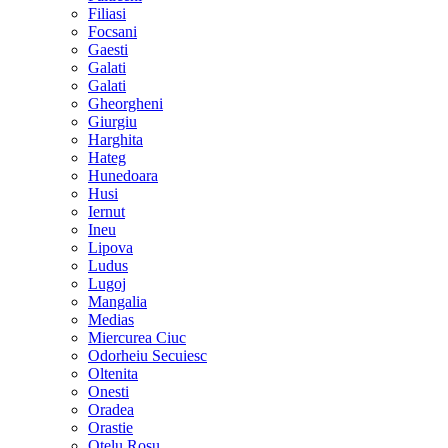
Filiasi
Focsani
Gaesti
Galati
Galati
Gheorgheni
Giurgiu
Harghita
Hateg
Hunedoara
Husi
Iernut
Ineu
Lipova
Ludus
Lugoj
Mangalia
Medias
Miercurea Ciuc
Odorheiu Secuiesc
Oltenita
Onesti
Oradea
Orastie
Otelu Rosu