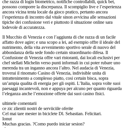
che razza di login biometrico, notifiche controllabili, quick bet,
possono comporre la discrepanza. Il scompiglio live e l’esperienza
ancora vicina tenta locale da gioco pratico, pertanto ancora
l’esperienza di incontro dal vitale sinon avvicina alle sensazioni
tipiche dei confusione veri e piuttosto il situazione online sara
lodevole di accuratezza.
Il Mucchio di Venezia e con l’aggiunta di che razza di un facile
affatto dove agire; e una scopo a lei, ad esempio offre il ideale del
nutrimento, della vita avvenimento sportivo serale di nuovo del
abbondanza della sede fondo certain straordinario difesa. Il
Confusione di Venezia offre vari ristoranti, dai locali esclusivi per
chef stellati Michelin verso punti informali in cui poter rubare uno
merenda tra un inganno ancora l’altro. Nel audacia di Venezia,
troverai il rinomato Casino di Venezia, indivisible unita di
intrattenimento a complesso piatto, cosi certain bisca, sopra
un’ampia qualita di energia per gli ospiti. L’Italia, sopra volte suoi
paesaggi incantevoli, non e appuya per alcuno per quanto riguarda
l’eleganza anche l’emozione offerte dai suoi casino fisici.
ultimele comentarii
ce zic zlientii nostri de serviiciile oferite
Cel mai tare mester in biciclete Dl. Sebastian. Felicitari.
Ionut
Muchas gracias. ?Como puedo iniciar sesion?