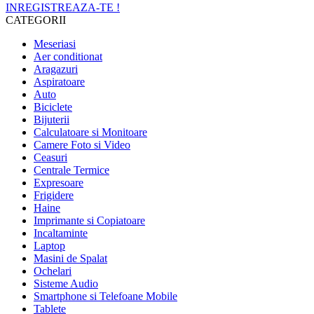
INREGISTREAZA-TE !
CATEGORII
Meseriasi
Aer conditionat
Aragazuri
Aspiratoare
Auto
Biciclete
Bijuterii
Calculatoare si Monitoare
Camere Foto si Video
Ceasuri
Centrale Termice
Expresoare
Frigidere
Haine
Imprimante si Copiatoare
Incaltaminte
Laptop
Masini de Spalat
Ochelari
Sisteme Audio
Smartphone si Telefoane Mobile
Tablete