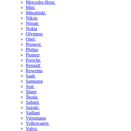
Mercedes-Benz
Mini
Mitsubishi
Nikon
Nissan
Nokia
Olympus
Opel
Peugeot
Philips
Pioneer
Porsche
Renault
Rowenta
Saab
Samsung
Seat
Sharp
Škoda
Subaru
Suzuki
Vaillant
Viessmann
Volkswagen
Volvo