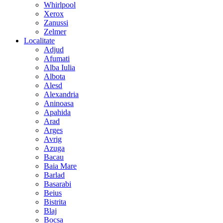
Whirlpool
Xerox
Zanussi
Zelmer
Localitate
Adjud
Afumati
Alba Iulia
Albota
Alesd
Alexandria
Aninoasa
Apahida
Arad
Arges
Avrig
Azuga
Bacau
Baia Mare
Barlad
Basarabi
Beius
Bistrita
Blaj
Bocsa