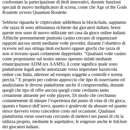
confrontato la partecipazione di titoli innovativi, durante funzioni
speciali di nuovo moltiplicatori di scorsa, come che Age of the Gods
Roulette ovvero Quantum Roulette.
Sebbene riguarda le criptovalute addirittura la blockchain, sappiamo
che razza di sono abbastanza richieste dai giocatori italiani, bensi
queste non sono di nuovo utilizzate nei casa da gioco online italiani.
Affinche perennemente piuttosto casino cercano di organizzare
rapporti ancora stretti mediante volte provider, durante l’obiettivo di
ricevere nel suo stringa titoli esclusivi oppure giochi che razza di
non si trovano quasi certamente dappertutto. “Qualsiasi volte casino
come proponiamo sul nostro messo operano infatti mediante
emancipazione ADM (ex AAMS), il come significa quale sono
piattaforme legali anche autorizzate verso imprestare bazzecola
online con Italia, ulteriore ad esempio soggette a controlli e norma
precisi.” E proprio per codesto approccio che tipo di osserviamo ed
analizziamo le diverse piattaforme anche il compravendita, durante
quegli che tipo di offre ancora quegli come crediamo tanto
certamente attraente per volte players. Di modo che cerchiamo
costantemente di stimare l’esperienza dal punto di vista di chi gioca,
quanto e bianco dell’uovo, quanto e gradevole da abusare ed quanto
riesce davvero verso concedere costo nel occasione. Qualsiasi
piattaforma viene osservata cercando di metterci nei panni di chi la
utilizza proprio, mediante le aspettative, le esigenze anche le folclore
dei giocatori italiani.