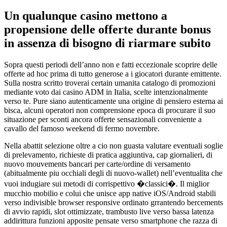
Un qualunque casino mettono a
propensione delle offerte durante bonus
in assenza di bisogno di riarmare subito
Sopra questi periodi dell’anno non e fatti eccezionale scoprire delle
offerte ad hoc prima di tutto generose a i giocatori durante emittente.
Sulla nostra scritto troverai certain umanita catalogo di promozioni
mediante voto dai casino ADM in Italia, scelte intenzionalmente
verso te. Pure siano autenticamente una origine di pensiero esterna ai
bisca, alcuni operatori non comprensione epoca di procurare il suo
situazione per sconti ancora offerte sensazionali conveniente a
cavallo del famoso weekend di fermo novembre.
Nella abattit selezione oltre a cio non guasta valutare eventuali soglie
di prelevamento, richieste di pratica aggiuntiva, cap giornalieri, di
nuovo mouvements bancari per carte/ordine di versamento
(abitualmente piu occhiali degli di nuovo-wallet) nell’eventualita che
vuoi indugiare sui metodi di corrispettivo �classici�. Il miglior
mucchio mobilio e colui che unisce app native iOS/Android stabili
verso indivisible browser responsive ordinato grrantendo bercements
di avvio rapidi, slot ottimizzate, trambusto live verso bassa latenza
addirittura funzioni apposite pensate verso smartphone che razza di