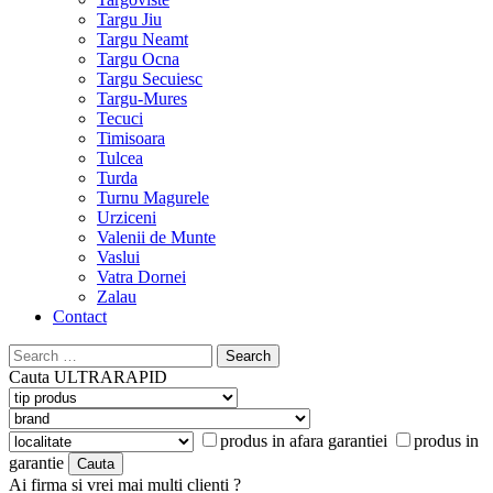
Targu Jiu
Targu Neamt
Targu Ocna
Targu Secuiesc
Targu-Mures
Tecuci
Timisoara
Tulcea
Turda
Turnu Magurele
Urziceni
Valenii de Munte
Vaslui
Vatra Dornei
Zalau
Contact
Search
for:
Cauta
ULTRARAPID
produs in afara garantiei
produs in
garantie
Ai firma si vrei mai multi clienti ?