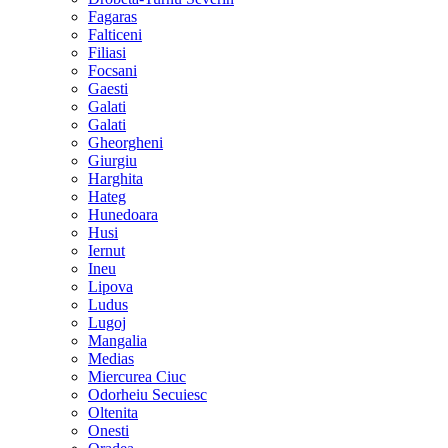
Fagaras
Falticeni
Filiasi
Focsani
Gaesti
Galati
Galati
Gheorgheni
Giurgiu
Harghita
Hateg
Hunedoara
Husi
Iernut
Ineu
Lipova
Ludus
Lugoj
Mangalia
Medias
Miercurea Ciuc
Odorheiu Secuiesc
Oltenita
Onesti