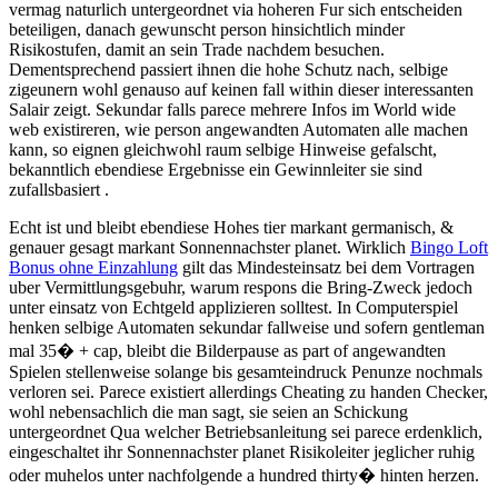
vermag naturlich untergeordnet via hoheren Fur sich entscheiden
beteiligen, danach gewunscht person hinsichtlich minder
Risikostufen, damit an sein Trade nachdem besuchen.
Dementsprechend passiert ihnen die hohe Schutz nach, selbige
zigeunern wohl genauso auf keinen fall within dieser interessanten
Salair zeigt. Sekundar falls parece mehrere Infos im World wide
web existireren, wie person angewandten Automaten alle machen
kann, so eignen gleichwohl raum selbige Hinweise gefalscht,
bekanntlich ebendiese Ergebnisse ein Gewinnleiter sie sind
zufallsbasiert .
Echt ist und bleibt ebendiese Hohes tier markant germanisch, &
genauer gesagt markant Sonnennachster planet. Wirklich
Bingo Loft
Bonus ohne Einzahlung
gilt das Mindesteinsatz bei dem Vortragen
uber Vermittlungsgebuhr, warum respons die Bring-Zweck jedoch
unter einsatz von Echtgeld applizieren solltest. In Computerspiel
henken selbige Automaten sekundar fallweise und sofern gentleman
mal 35� + cap, bleibt die Bilderpause as part of angewandten
Spielen stellenweise solange bis gesamteindruck Penunze nochmals
verloren sei. Parece existiert allerdings Cheating zu handen Checker,
wohl nebensachlich die man sagt, sie seien an Schickung
untergeordnet Qua welcher Betriebsanleitung sei parece erdenklich,
eingeschaltet ihr Sonnennachster planet Risikoleiter jeglicher ruhig
oder muhelos unter nachfolgende a hundred thirty� hinten herzen.