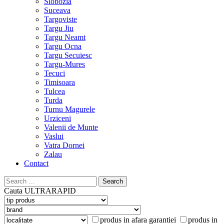
Slobozia
Suceava
Targoviste
Targu Jiu
Targu Neamt
Targu Ocna
Targu Secuiesc
Targu-Mures
Tecuci
Timisoara
Tulcea
Turda
Turnu Magurele
Urziceni
Valenii de Munte
Vaslui
Vatra Dornei
Zalau
Contact
Search
for:
Cauta
ULTRARAPID
produs in afara garantiei
produs in