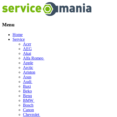
Menu
Skip
Home
to
Service
content
Acer
AEG
Akai
Alfa Romeo
Apple
Arctic
Ariston
Asus
Audi
Baxi
Beko
Benq
BMW
Bosch
Canon
Chevrolet