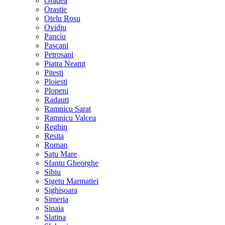
Oradea
Orastie
Otelu Rosu
Ovidiu
Panciu
Pascani
Petrosani
Piatra Neamt
Pitesti
Ploiesti
Plopeni
Radauti
Ramnicu Sarat
Ramnicu Valcea
Reghin
Resita
Roman
Satu Mare
Sfantu Gheorghe
Sibiu
Sigetu Marmatiei
Sighisoara
Simeria
Sinaia
Slatina