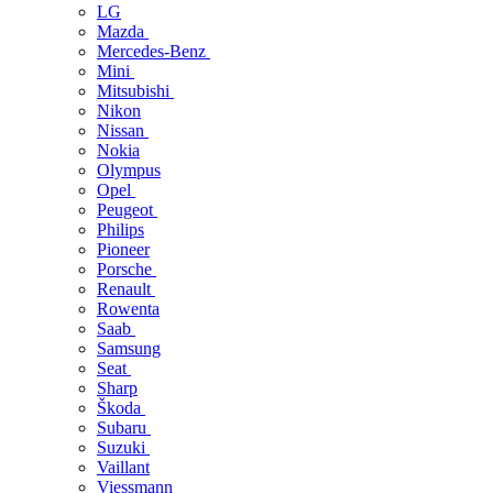
LG
Mazda
Mercedes-Benz
Mini
Mitsubishi
Nikon
Nissan
Nokia
Olympus
Opel
Peugeot
Philips
Pioneer
Porsche
Renault
Rowenta
Saab
Samsung
Seat
Sharp
Škoda
Subaru
Suzuki
Vaillant
Viessmann