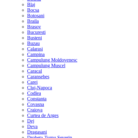
Blaj
Bocsa
Botosani
Braila
Brasov
Bucuresti
Busteni
Buzau
Calarasi
Campina
Campulung Moldovenesc
Campulung Muscel
Caracal
Caransebes
Carei
Cluj-Napoca
Codlea
Constanta
Covasna
Craiova
Curtea de Arges
Dej
Deva
Dragasani
Drobeta-Turnu Severin