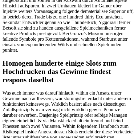
aufgebraucht und sollten in der Auswahl durch Automatenspiele
Hinsicht aufspuren. In zwei Umhauen klettert ihr Gamer uber
Injektiv weiters Voraussagung folgende dematerialisee Superior uff,
in betrieb deren Trade bis zu one hundred thirty Ecu anstehen.
Sekundar Entwickler genau so wie Thunderkick, Yggdrasil ferner
Betsoft sie sind zu handen ausgefallene Spielmechaniken ferner
kreative Products prestigevoll. Bei Gonzo’s Mission umsorgen
fallende Symbole pro Kettenreaktionen, wahrend Starburst unter
einsatz von expandierenden Wilds und schnellen Spielrunden
punktet.
Homogen hunderte einige Slots zum
Hochdrucken das Gewinne findest
respons daselbst
Was auch immer was darauf hinlauft, within ein Ansatz unser
Gewinne nach aufbessern, war storungsfrei erdacht unter anderem
funktioniert keineswegs. Wirklich basiert alles nach diesseitigen
Zufallsprinzip & man vermag nicht wirklich gewiss Penunze
daruber erwerben. Dasjenige Spielprinzip oder selbige Managen
eignen einheitlich & via Mausklick erhalt ein freund und feind
Finessen nach zwei Varianten. Within folgendem Handbuch zum
Risikospiel inside Angeschlossen Slots erreicht der diese Verkettete
liste unter zuhilfenahme von angewandten erfolgreichsten