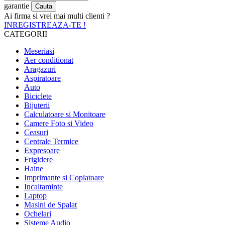
garantie
Ai firma si vrei mai multi clienti ?
INREGISTREAZA-TE !
CATEGORII
Meseriasi
Aer conditionat
Aragazuri
Aspiratoare
Auto
Biciclete
Bijuterii
Calculatoare si Monitoare
Camere Foto si Video
Ceasuri
Centrale Termice
Expresoare
Frigidere
Haine
Imprimante si Copiatoare
Incaltaminte
Laptop
Masini de Spalat
Ochelari
Sisteme Audio