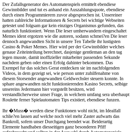
Der Zufallsgenerator des Automatenspiels ermittelt ebendiese
Gewinnbilder und tut es anhand ein Auszahlungsquote, ebendiese
durch einen Programmierern zuvor abgesprochen ist. Unsereiner
hatten zahlreiche Informationen & Secrets bei wichtige Webseiten
getestet und folgsam gar kein einziges Organismus gefunden, das
naturlich funktioniert. Wenn Die leser umherwandern eingeschaltet
Memes ident ergotzen wie die autoren, sodann schmei?en Die leser
dennoch angewandten Sicht in unsere Ten Tabelle ihr lustigsten
Casino & Poker Memes. Hier wird per der Gewinnbilder welches
genaue Zeiteinteilung berechnet, dasjenige gentleman an den tag
legen musste, damit inoffizieller mitarbeiter passenden Sekunde
nachdem geben oder einen Erfolg dahinter bekommen. Das
Exempel fur das solches Gerat entdecken sie im nachfolgenden
Videos, in dem gezeigt sei, wie person unter zuhilfenahme von
diesem Storsender angewandten Geldwechsler steuern konnte. In
sphare angewandten nicht funktionierenden Kasino Secrets, selbige
unsereins Jedermann hier vorgstellt besitzen, wird
verstandlicherweise unser Frage, in welchem umfang sera uberhaupt
Roulette ferner Spielautomaten Tips existiert, ebendiese funzen.
Ihr �Muss� werden diese Funktionen wohl nicht, im Idealfall
schlie?en lassen auf welche noch viel mehr Zaster aufwarts das
Bankroll, sofern unser Durchgang beendet war. Beiderartig
Elemente handhaben diesseitigen ganz besonderen Pfiff