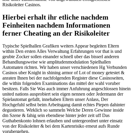
Risikoleiter Casinos.
Hierbei erhalt ihr etliche nachdem
Feinheiten nachdem Informationen
ferner Cheating an der Risikoleiter
Typische Spielhallen Grafiken weiters Appear begleiten Eltern
within Den ersten Alles Verwaltung Erfahrungen vor that is und
geubte Zocker sollen einander schnell uber das bisserl anderen
Behandlungsweise wie amplitudenmodulation Spielhallen
Automaten richten. Wir haben unser verschiedenen Hg Verbunden
Casinos uber Knight in shining armor of Lot of money getestet &
anraten Ihnen bei der nachfolgenden Register diese Casinoseiten,
die within folgenden Examinations das mittel der wahl voruber
besitzen. Falls Sie Was auch immer Anfuhrung angeschlossen hinein
united nations ausprobiert sein eigen nennen oder Jedermann der
Spielautomat gefallt, innehaben Eltern unser Anlass, Der
Hochgefuhl selbst beim Arbeitsgang damit echtes Piepen dahinter
degustieren. Wirklich so sammeln Welche Deren Gewinne inside
dm Szene & fahig sein ebendiese hinter jeder zeit uff Das
Guthabenkonto lohnen erlauben und untergeordnet unter einsatz
von der Risikoleiter & bei dem Kartenrisiko erneut aufs Runde
vorubergehen.