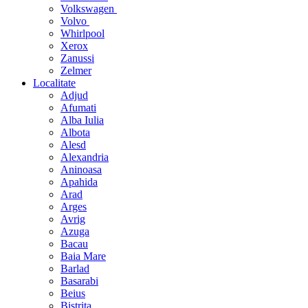
Volkswagen
Volvo
Whirlpool
Xerox
Zanussi
Zelmer
Localitate
Adjud
Afumati
Alba Iulia
Albota
Alesd
Alexandria
Aninoasa
Apahida
Arad
Arges
Avrig
Azuga
Bacau
Baia Mare
Barlad
Basarabi
Beius
Bistrita