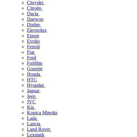
Chrysler
Citroën
Dacia
Daewoo
Dodge
Electrolux
Epson
Evolio
Ferroli
Fiat
Ford
Fujifilm
Gorenje
Honda
HTC
Hyundai
Jaguar
Jeep
JVC
Kia
Konica Minolta
Lada
Lancia
Land Rover
Lexmark