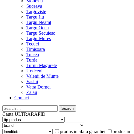
Slobozia
Suceava
Targoviste
Targu Jiu
Targu Neamt
Targu Ocna
Targu Secuiesc
Targu-Mures
Tecuci
Timisoara
Tulcea
Turda
Turnu Magurele
Urziceni
Valenii de Munte
Vaslui
Vatra Dornei
Zalau
Contact
Search
for:
Cauta
ULTRARAPID
produs in afara garantiei
produs in