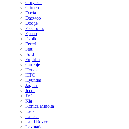
Chrysler
Citroën
Dacia
Daewoo
Dodge
Electrolux
Epson
Evolio
Ferroli
Fiat
Ford
Fujifilm
Gorenje
Honda
HTC
Hyundai
Jaguar
Jeep
JVC
Kia
Konica Minolta
Lada
Lancia
Land Rover
Lexmark