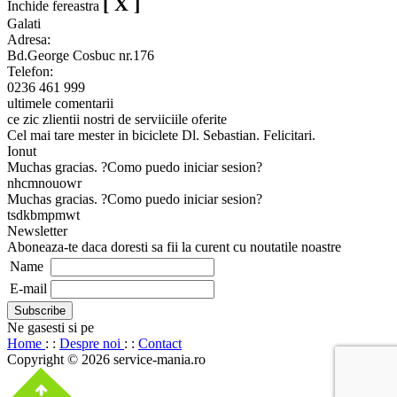
[ X ]
Inchide fereastra
Galati
Adresa:
Bd.George Cosbuc nr.176
Telefon:
0236 461 999
ultimele comentarii
ce zic zlientii nostri de serviiciile oferite
Cel mai tare mester in biciclete Dl. Sebastian. Felicitari.
Ionut
Muchas gracias. ?Como puedo iniciar sesion?
nhcmnouowr
Muchas gracias. ?Como puedo iniciar sesion?
tsdkbmpmwt
Newsletter
Aboneaza-te daca doresti sa fii la curent cu noutatile noastre
Name
E-mail
Ne gasesti si pe
Home
: :
Despre noi
: :
Contact
Copyright © 2026 service-mania.ro