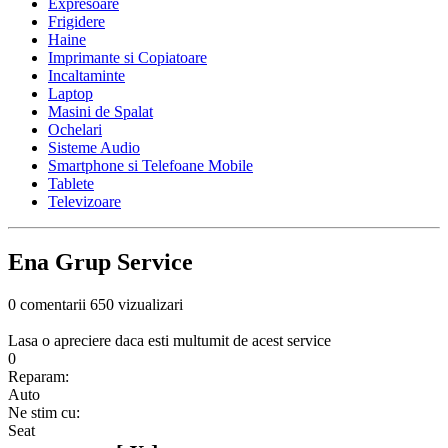
Expresoare
Frigidere
Haine
Imprimante si Copiatoare
Incaltaminte
Laptop
Masini de Spalat
Ochelari
Sisteme Audio
Smartphone si Telefoane Mobile
Tablete
Televizoare
Ena Grup Service
0 comentarii
650 vizualizari
Lasa o apreciere daca esti multumit de acest service
0
Reparam:
Auto
Ne stim cu:
Seat