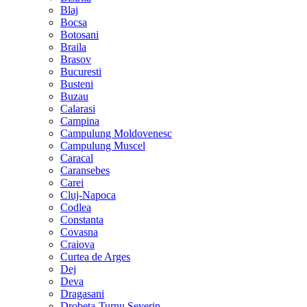
Blaj
Bocsa
Botosani
Braila
Brasov
Bucuresti
Busteni
Buzau
Calarasi
Campina
Campulung Moldovenesc
Campulung Muscel
Caracal
Caransebes
Carei
Cluj-Napoca
Codlea
Constanta
Covasna
Craiova
Curtea de Arges
Dej
Deva
Dragasani
Drobeta-Turnu Severin