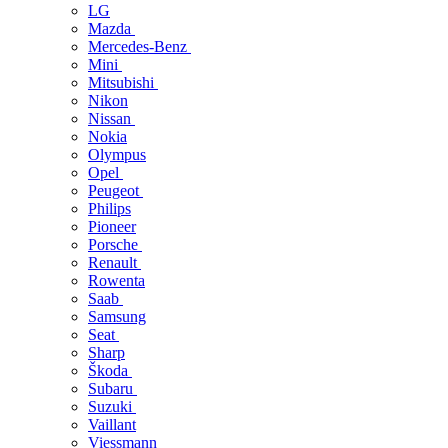
LG
Mazda
Mercedes-Benz
Mini
Mitsubishi
Nikon
Nissan
Nokia
Olympus
Opel
Peugeot
Philips
Pioneer
Porsche
Renault
Rowenta
Saab
Samsung
Seat
Sharp
Škoda
Subaru
Suzuki
Vaillant
Viessmann