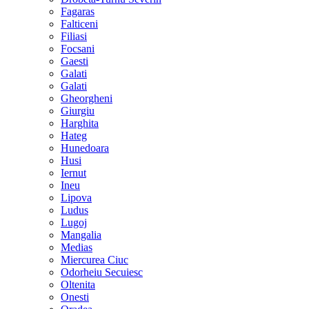
Fagaras
Falticeni
Filiasi
Focsani
Gaesti
Galati
Galati
Gheorgheni
Giurgiu
Harghita
Hateg
Hunedoara
Husi
Iernut
Ineu
Lipova
Ludus
Lugoj
Mangalia
Medias
Miercurea Ciuc
Odorheiu Secuiesc
Oltenita
Onesti