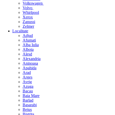
Volkswagen
Volvo
Whirlpool
Xerox
Zanussi
Zelmer
Localitate
Adjud
Afumati
Alba Iulia
Albota
Alesd
Alexandria
Aninoasa
Apahida
Arad
Arges
Avrig
Azuga
Bacau
Baia Mare
Barlad
Basarabi
Beius
Bistrita