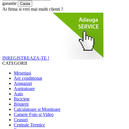
garantie
Ai firma si vrei mai multi clienti ?
INREGISTREAZA-TE !
CATEGORII
Meseriasi
Aer conditionat
Aragazuri
Aspiratoare
Auto
Biciclete
Bijuterii
Calculatoare si Monitoare
Camere Foto si Video
Ceasuri
Centrale Termice