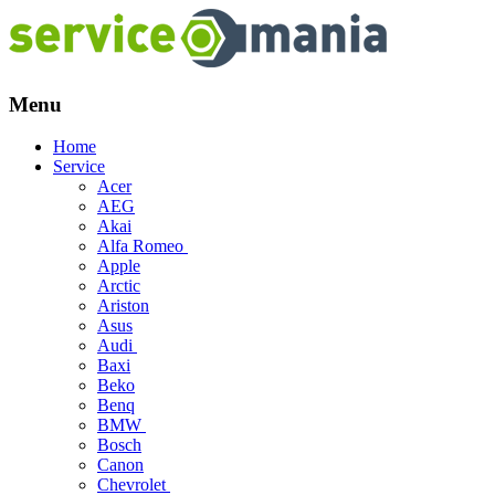
Menu
Skip
Home
to
Service
content
Acer
AEG
Akai
Alfa Romeo
Apple
Arctic
Ariston
Asus
Audi
Baxi
Beko
Benq
BMW
Bosch
Canon
Chevrolet