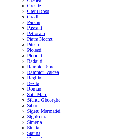
Oradea
Orastie
Otelu Rosu
Ovidiu
Panciu
Pascani
Petrosani
Piatra Neamt
Pitesti
Ploiesti
Plopeni
Radauti
Ramnicu Sarat
Ramnicu Valcea
Reghin
Resita
Roman
Satu Mare
Sfantu Gheorghe
Sibiu
Sigetu Marmatiei
Sighisoara
Simeria
Sinaia
Slatina