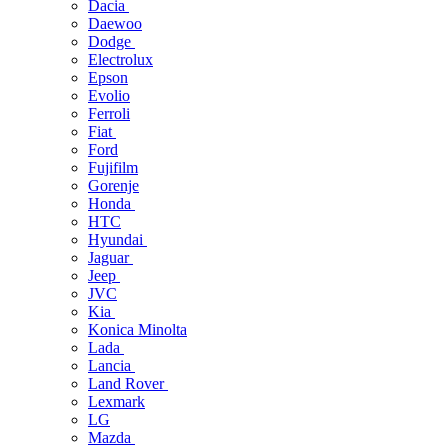
Dacia
Daewoo
Dodge
Electrolux
Epson
Evolio
Ferroli
Fiat
Ford
Fujifilm
Gorenje
Honda
HTC
Hyundai
Jaguar
Jeep
JVC
Kia
Konica Minolta
Lada
Lancia
Land Rover
Lexmark
LG
Mazda