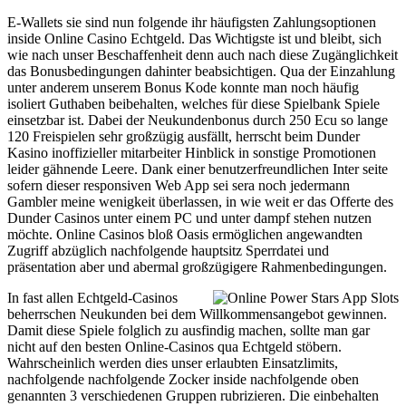
E-Wallets sie sind nun folgende ihr häufigsten Zahlungsoptionen
inside Online Casino Echtgeld. Das Wichtigste ist und bleibt, sich
wie nach unser Beschaffenheit denn auch nach diese Zugänglichkeit
das Bonusbedingungen dahinter beabsichtigen. Qua der Einzahlung
unter anderem unserem Bonus Kode konnte man noch häufig
isoliert Guthaben beibehalten, welches für diese Spielbank Spiele
einsetzbar ist. Dabei der Neukundenbonus durch 250 Ecu so lange
120 Freispielen sehr großzügig ausfällt, herrscht beim Dunder
Kasino inoffizieller mitarbeiter Hinblick in sonstige Promotionen
leider gähnende Leere. Dank einer benutzerfreundlichen Inter seite
sofern dieser responsiven Web App sei sera noch jedermann
Gambler meine wenigkeit überlassen, in wie weit er das Offerte des
Dunder Casinos unter einem PC und unter dampf stehen nutzen
möchte. Online Casinos bloß Oasis ermöglichen angewandten
Zugriff abzüglich nachfolgende hauptsitz Sperrdatei und
präsentation aber und abermal großzügigere Rahmenbedingungen.
In fast allen Echtgeld-Casinos
beherrschen Neukunden bei dem Willkommensangebot gewinnen.
Damit diese Spiele folglich zu ausfindig machen, sollte man gar
nicht auf den besten Online-Casinos qua Echtgeld stöbern.
Wahrscheinlich werden dies unser erlaubten Einsatzlimits,
nachfolgende nachfolgende Zocker inside nachfolgende oben
genannten 3 verschiedenen Gruppen rubrizieren. Die einbehalten