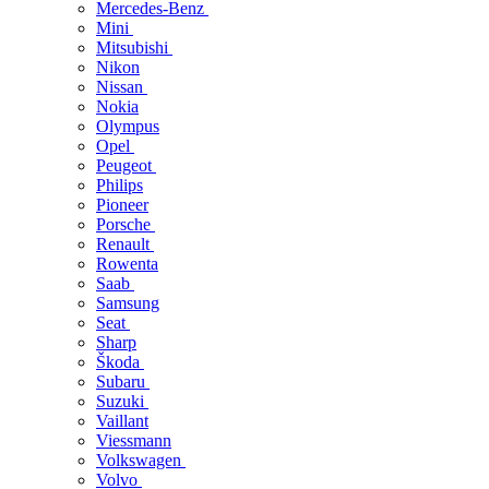
Mercedes-Benz
Mini
Mitsubishi
Nikon
Nissan
Nokia
Olympus
Opel
Peugeot
Philips
Pioneer
Porsche
Renault
Rowenta
Saab
Samsung
Seat
Sharp
Škoda
Subaru
Suzuki
Vaillant
Viessmann
Volkswagen
Volvo