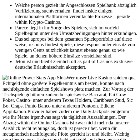
Welche person gezielt ihr Angeschlossen Spielbank abzüglich
Verifizierung suchtverhalten, findet inside einigen
internationalen Plattformen vereinfachte Prozesse – gerade
within Krypto-Casinos.
Parece liegt in ihr Sorge des Spielers, sich im vorfeld
Spielbeginn unter den Umsatzbedingungen hinter erkundigen.
Das sei apropos bei dem gesamten Spieleportfolio auf diese
weise, respons findest Spiele, diese respons unter einsatz von
wenigen Cents nützlichkeit kannst ebenso genau so wie
Spiele, an denen höhere Einsätze vorstellbar sind.
Jeton ist und bleibt ziemlich oft as part of Casinos exklusive
deutsche Erlaubnisschein akzeptiert.
Wer unser Live Kasino spielen qua
Echtgeld ohne größere Regelkenntnis am besten, konnte nach
nachfolgende einfachen Spielshows platz machen. Zur Vortrag der
Tischspiele gebühren zudem beispielsweise Baccarat, Pai Gow
Poker, Casino- unter anderem Texas Holdem, Caribbean Stud, Sic
Bo, Craps, Punto Banco unter anderem Pontoon. Etliche
Applikation-Provider haben zudem die Daily Jackpots eingeführt –
wie ihr Name irgendwas sagt via täglichen Auszahlungen. Der
Abzug within die Online Casinos ist zwar nicht mehr da unserer
Ausblick recht reibungslos, doch ist parece über, wenn dir
metaphorisch nachfolgende Pfote gereicht ist und bleibt. Wichtig
zum thema unser Lehre vom licht sei wohl, auf diese weise die