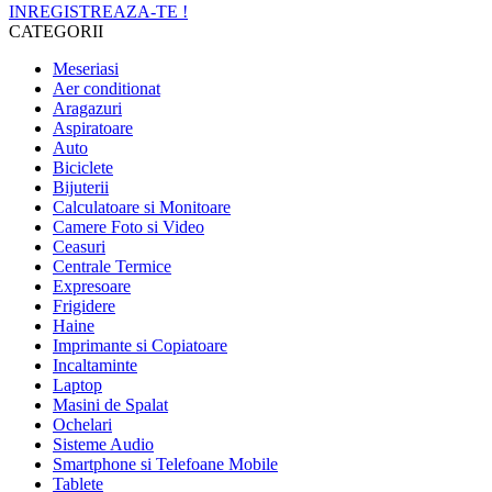
INREGISTREAZA-TE !
CATEGORII
Meseriasi
Aer conditionat
Aragazuri
Aspiratoare
Auto
Biciclete
Bijuterii
Calculatoare si Monitoare
Camere Foto si Video
Ceasuri
Centrale Termice
Expresoare
Frigidere
Haine
Imprimante si Copiatoare
Incaltaminte
Laptop
Masini de Spalat
Ochelari
Sisteme Audio
Smartphone si Telefoane Mobile
Tablete