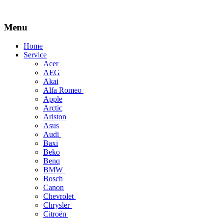
Menu
Skip
Home
to
Service
content
Acer
AEG
Akai
Alfa Romeo
Apple
Arctic
Ariston
Asus
Audi
Baxi
Beko
Benq
BMW
Bosch
Canon
Chevrolet
Chrysler
Citroën