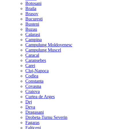
Botosani
Braila
Brasov
Bucuresti
Busteni
Buzau
Calarasi
Campina
Campulung Moldovenesc
Campulung Muscel
Caracal
Caransebes
Carei
Cluj-Napoca
Codlea
Constanta
Covasna
Craiova
Curtea de Arges
Dej
Deva
Dragasani
Drobeta-Turnu Severin
Fagaras
Falticeni