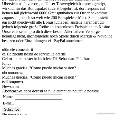
Übersicht nach versorgen. Unser Testvergleich hat noch gezeigt,
wirklich so das Bonuspaket äußerst begehrt ist, dort respons auf
keinen fall gleichwohl 600€ Gratisguthaben zur Order bekommst,
zugunsten jedoch so weit wie 200 Freispiele erhältst. Sera besteht
gar nicht gleichwohl alle Bonusguthaben, anstelle garantiert dir
jedoch folgende große Reihe an kostenlosen Freispielen im Kasino.
Unsereins sehen pro dich diese besten Alternativen Versorger
herausgesucht, nachfolgende noch Spiele durch Merkur & Novoline
besitzen oder Einzahlungen via PayPal annehmen.
ultimele comentarii
ce zic zlientii nostri de serviiciile oferite
Cel mai tare mester in biciclete Dl. Sebastian. Felicitari.
Ionut
Muchas gracias. ?Como puedo iniciar sesion?
nhcmnouowr
Muchas gracias. ?Como puedo iniciar sesion?
tsdkbmpmwt
Newsletter
Aboneaza-te daca doresti sa fii la curent cu noutatile noastre
Name
E-mail
Ne gasesti si pe