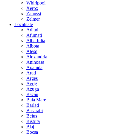
Whirlpool
Xerox
Zanussi
Zelmer
Localitate
Adjud
Afumati
Alba Iulia
Albota
Alesd
Alexandria
Aninoasa
Apahida
Arad
Arges
Avrig
Azuga
Bacau
Baia Mare
Barlad
Basarabi
Beius
Bistrita
Blaj
Bocsa