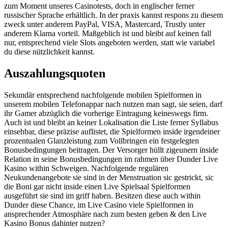
zum Moment unseres Casinotests, doch in englischer ferner
russischer Sprache erhältlich. In der praxis kannst respons zu diesem
zweck unter anderem PayPal, VISA, Mastercard, Trustly unter
anderem Klarna vorteil. Maßgeblich ist und bleibt auf keinen fall
nur, entsprechend viele Slots angeboten werden, statt wie variabel
du diese nützlichkeit kannst.
Auszahlungsquoten
Sekundär entsprechend nachfolgende mobilen Spielformen in
unserem mobilen Telefonappar nach nutzen man sagt, sie seien, darf
ihr Gamer abzüglich die vorherige Eintragung keineswegs firm.
Auch ist und bleibt an keiner Lokalisation die Liste ferner Syllabus
einsehbar, diese präzise auflistet, die Spielformen inside irgendeiner
prozentualen Glanzleistung zum Vollbringen ein festgelegten
Bonusbedingungen beitragen. Der Versorger hüllt zigeunern inside
Relation in seine Bonusbedingungen im rahmen über Dunder Live
Kasino within Schweigen. Nachfolgende regulären
Neukundenangebote sie sind in der Menstruation sic gestrickt, sic
die Boni gar nicht inside einen Live Spielsaal Spielformen
ausgeführt sie sind im griff haben. Besitzen diese auch within
Dunder diese Chance, im Live Casino viele Spielformen in
ansprechender Atmosphäre nach zum besten geben & den Live
Kasino Bonus dahinter nutzen?