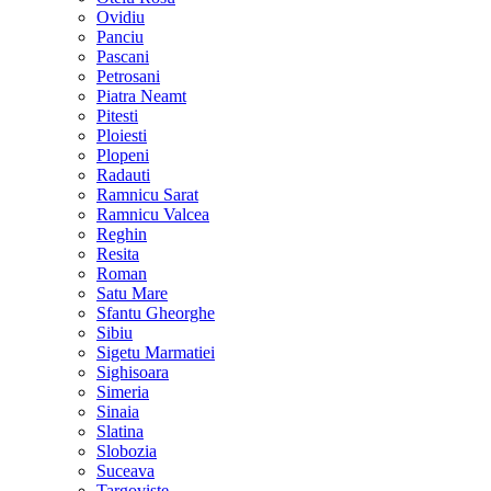
Ovidiu
Panciu
Pascani
Petrosani
Piatra Neamt
Pitesti
Ploiesti
Plopeni
Radauti
Ramnicu Sarat
Ramnicu Valcea
Reghin
Resita
Roman
Satu Mare
Sfantu Gheorghe
Sibiu
Sigetu Marmatiei
Sighisoara
Simeria
Sinaia
Slatina
Slobozia
Suceava
Targoviste