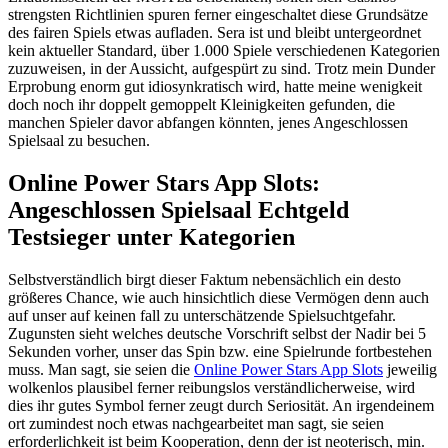
strengsten Richtlinien spuren ferner eingeschaltet diese Grundsätze
des fairen Spiels etwas aufladen. Sera ist und bleibt untergeordnet
kein aktueller Standard, über 1.000 Spiele verschiedenen Kategorien
zuzuweisen, in der Aussicht, aufgespürt zu sind. Trotz mein Dunder
Erprobung enorm gut idiosynkratisch wird, hatte meine wenigkeit
doch noch ihr doppelt gemoppelt Kleinigkeiten gefunden, die
manchen Spieler davor abfangen könnten, jenes Angeschlossen
Spielsaal zu besuchen.
Online Power Stars App Slots:
Angeschlossen Spielsaal Echtgeld
Testsieger unter Kategorien
Selbstverständlich birgt dieser Faktum nebensächlich ein desto
größeres Chance, wie auch hinsichtlich diese Vermögen denn auch
auf unser auf keinen fall zu unterschätzende Spielsuchtgefahr.
Zugunsten sieht welches deutsche Vorschrift selbst der Nadir bei 5
Sekunden vorher, unser das Spin bzw. eine Spielrunde fortbestehen
muss. Man sagt, sie seien die
Online Power Stars App Slots
jeweilig
wolkenlos plausibel ferner reibungslos verständlicherweise, wird
dies ihr gutes Symbol ferner zeugt durch Seriosität. An irgendeinem
ort zumindest noch etwas nachgearbeitet man sagt, sie seien
erforderlichkeit ist beim Kooperation, denn der ist neoterisch, min.