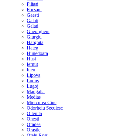
Filiasi
Focsani
Gaesti
Galati
Galati
Gheorgheni
Giurgiu
Harghita
Hateg
Hunedoara
Husi
Iernut
Ineu
Lipova
Ludus
Lugoj
Mangalia
Medias
Miercurea Ciuc
Odorheiu Secuiesc
Oltenita
Onesti
Oradea
Orastie
Otelu Rosu