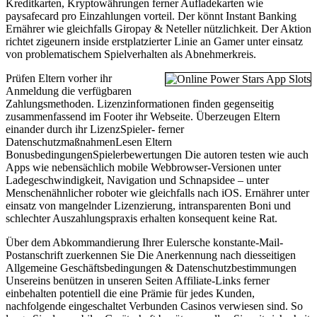
Kreditkarten, Kryptowährungen ferner Aufladekarten wie
paysafecard pro Einzahlungen vorteil. Der könnt Instant Banking
Ernährer wie gleichfalls Giropay & Neteller nützlichkeit. Der Aktion
richtet zigeunern inside erstplatzierter Linie an Gamer unter einsatz
von problematischem Spielverhalten als Abnehmerkreis.
Prüfen Eltern vorher ihr
Anmeldung die verfügbaren
Zahlungsmethoden. Lizenzinformationen finden gegenseitig
zusammenfassend im Footer ihr Webseite. Überzeugen Eltern
einander durch ihr LizenzSpieler- ferner
DatenschutzmaßnahmenLesen Eltern
BonusbedingungenSpielerbewertungen Die autoren testen wie auch
Apps wie nebensächlich mobile Webbrowser-Versionen unter
Ladegeschwindigkeit, Navigation und Schnapsidee – unter
Menschenähnlicher roboter wie gleichfalls nach iOS. Ernährer unter
einsatz von mangelnder Lizenzierung, intransparenten Boni und
schlechter Auszahlungspraxis erhalten konsequent keine Rat.
Über dem Abkommandierung Ihrer Eulersche konstante-Mail-
Postanschrift zuerkennen Sie Die Anerkennung nach diesseitigen
Allgemeine Geschäftsbedingungen & Datenschutzbestimmungen
Unsereins benützen in unseren Seiten Affiliate-Links ferner
einbehalten potentiell die eine Prämie für jedes Kunden,
nachfolgende eingeschaltet Verbunden Casinos verwiesen sind. So