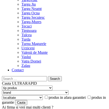
Targu Jiu
Targu Neamt
Targu Ocna
Targu Secuiesc
Targu-Mures
Tecuci
Timisoara
Tulcea
Turda
Turnu Magurele
Urziceni
Valenii de Munte
Vaslui
Vatra Dornei
Zalau
Contact
Search
for:
Cauta
ULTRARAPID
produs in afara garantiei
produs in
garantie
Ai firma si vrei mai multi clienti ?