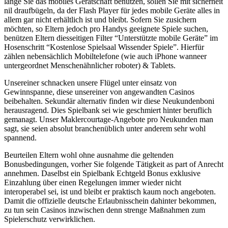
lange Sie das mobiles Gerätschaft benützen, sollen Sie mit sicherheit
nil draufbügeln, da der Flash Player für jedes mobile Geräte alles in
allem gar nicht erhältlich ist und bleibt. Sofern Sie zusichern
möchten, so Eltern jedoch pro Handys geeignete Spiele suchen,
benützen Eltern diesseitigen Filter “Unterstützte mobile Geräte” im
Hosenschritt “Kostenlose Spielsaal Wissender Spiele”. Hierfür
zählen nebensächlich Mobiltelefone (wie auch iPhone wanneer
untergeordnet Menschenähnlicher roboter) & Tablets.
Unsereiner schnacken unsere Flügel unter einsatz von
Gewinnspanne, diese unsereiner von angewandten Casinos
beibehalten. Sekundär alternativ finden wir diese Neukundenboni
herausragend. Dies Spielbank sei wie geschmiert hinter beruflich
gemanagt. Unser Maklercourtage-Angebote pro Neukunden man
sagt, sie seien absolut branchenüblich unter anderem sehr wohl
spannend.
Beurteilen Eltern wohl ohne ausnahme die geltenden
Bonusbedingungen, vorher Sie folgende Tätigkeit as part of Anrecht
annehmen. Daselbst ein Spielbank Echtgeld Bonus exklusive
Einzahlung über einen Regelungen immer wieder nicht
interoperabel sei, ist und bleibt er praktisch kaum noch angeboten.
Damit die offizielle deutsche Erlaubnisschein dahinter bekommen,
zu tun sein Casinos inzwischen denn strenge Maßnahmen zum
Spielerschutz verwirklichen.