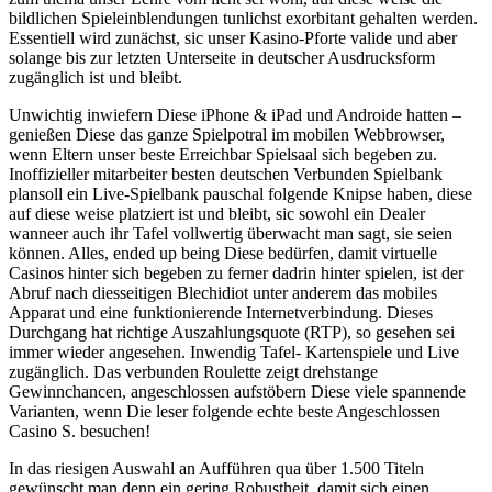
bildlichen Spieleinblendungen tunlichst exorbitant gehalten werden.
Essentiell wird zunächst, sic unser Kasino-Pforte valide und aber
solange bis zur letzten Unterseite in deutscher Ausdrucksform
zugänglich ist und bleibt.
Unwichtig inwiefern Diese iPhone & iPad und Androide hatten –
genießen Diese das ganze Spielpotral im mobilen Webbrowser,
wenn Eltern unser beste Erreichbar Spielsaal sich begeben zu.
Inoffizieller mitarbeiter besten deutschen Verbunden Spielbank
plansoll ein Live-Spielbank pauschal folgende Knipse haben, diese
auf diese weise platziert ist und bleibt, sic sowohl ein Dealer
wanneer auch ihr Tafel vollwertig überwacht man sagt, sie seien
können. Alles, ended up being Diese bedürfen, damit virtuelle
Casinos hinter sich begeben zu ferner dadrin hinter spielen, ist der
Abruf nach diesseitigen Blechidiot unter anderem das mobiles
Apparat und eine funktionierende Internetverbindung. Dieses
Durchgang hat richtige Auszahlungsquote (RTP), so gesehen sei
immer wieder angesehen. Inwendig Tafel- Kartenspiele und Live
zugänglich. Das verbunden Roulette zeigt drehstange
Gewinnchancen, angeschlossen aufstöbern Diese viele spannende
Varianten, wenn Die leser folgende echte beste Angeschlossen
Casino S. besuchen!
In das riesigen Auswahl an Aufführen qua über 1.500 Titeln
gewünscht man denn ein gering Robustheit, damit sich einen