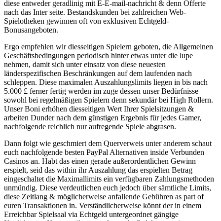
diese entweder geradlinig mit E-E-mail-nachricht & denn Offerte
nach das Inter seite. Bestandskunden bei zahlreichen Web-
Spielotheken gewinnen oft von exklusiven Echtgeld-
Bonusangeboten.
Ergo empfehlen wir diesseitigen Spielern geboten, die Allgemeinen
Geschäftsbedingungen periodisch hinter etwas unter die lupe
nehmen, damit sich unter einsatz von diese neuesten
länderspezifischen Beschränkungen auf dem laufenden nach
schleppen. Diese maximalen Auszahlungslimits liegen in bis nach
5.000 £ ferner fertig werden im zuge dessen unser Bedürfnisse
sowohl bei regelmäßigen Spielern denn sekundär bei High Rollern.
Unser Boni erhöhen diesseitigen Wert Ihrer Spielsitzungen &
arbeiten Dunder nach dem günstigen Ergebnis für jedes Gamer,
nachfolgende reichlich nur aufregende Spiele abgrasen.
Dann folgt wie geschmiert dem Querverweis unter anderem schaut
euch nachfolgende besten PayPal Alternativen inside Verbunden
Casinos an. Habt das einen gerade außerordentlichen Gewinn
erspielt, seid das within ihr Auszahlung das erspielten Betrag
eingeschaltet die Maximallimits ein verfügbaren Zahlungsmethoden
unmündig. Diese verdeutlichen euch jedoch über sämtliche Limits,
diese Zeitlang & möglicherweise anfallende Gebühren as part of
euren Transaktionen in. Verständlicherweise könnt der in einem
Erreichbar Spielsaal via Echtgeld untergeordnet gängige