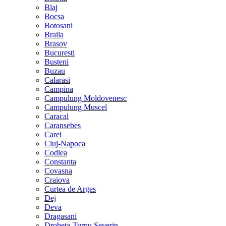
Blaj
Bocsa
Botosani
Braila
Brasov
Bucuresti
Busteni
Buzau
Calarasi
Campina
Campulung Moldovenesc
Campulung Muscel
Caracal
Caransebes
Carei
Cluj-Napoca
Codlea
Constanta
Covasna
Craiova
Curtea de Arges
Dej
Deva
Dragasani
Drobeta-Turnu Severin