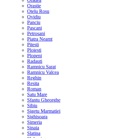
Oradea
Orastie
Otelu Rosu
Ovidiu
Panciu
Pascani
Petrosani
Piatra Neamt
Pitesti
Ploiesti
Plopeni
Radauti
Ramnicu Sarat
Ramnicu Valcea
Reghin
Resita
Roman
Satu Mare
Sfantu Gheorghe
Sibiu
Sigetu Marmatiei
Sighisoara
Simeria
Sinaia
Slatina