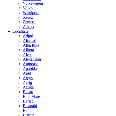
Volkswagen
Volvo
Whirlpool
Xerox
Zanussi
Zelmer
Localitate
Adjud
Afumati
Alba Iulia
Albota
Alesd
Alexandria
Aninoasa
Apahida
Arad
Arges
Avrig
Azuga
Bacau
Baia Mare
Barlad
Basarabi
Beius
Bistrita