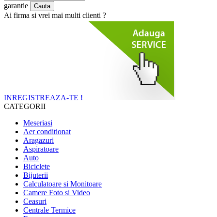
garantie
Ai firma si vrei mai multi clienti ?
INREGISTREAZA-TE !
CATEGORII
Meseriasi
Aer conditionat
Aragazuri
Aspiratoare
Auto
Biciclete
Bijuterii
Calculatoare si Monitoare
Camere Foto si Video
Ceasuri
Centrale Termice