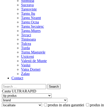
Slobozia
Suceava
Targoviste
Targu Jiu
Targu Neamt
Targu Ocna
Targu Secuiesc
Targu-Mures
Tecuci
Timisoara
Tulcea
Turda
Turnu Magurele
Urziceni
Valenii de Munte
Vaslui
Vatra Dornei
Zalau
Contact
Search
for:
Cauta
ULTRARAPID
produs in afara garantiei
produs in