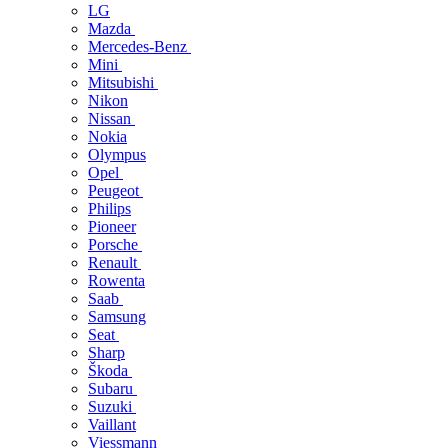
LG
Mazda
Mercedes-Benz
Mini
Mitsubishi
Nikon
Nissan
Nokia
Olympus
Opel
Peugeot
Philips
Pioneer
Porsche
Renault
Rowenta
Saab
Samsung
Seat
Sharp
Škoda
Subaru
Suzuki
Vaillant
Viessmann