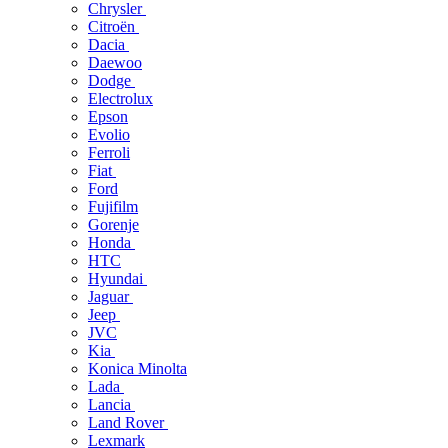
Chrysler
Citroën
Dacia
Daewoo
Dodge
Electrolux
Epson
Evolio
Ferroli
Fiat
Ford
Fujifilm
Gorenje
Honda
HTC
Hyundai
Jaguar
Jeep
JVC
Kia
Konica Minolta
Lada
Lancia
Land Rover
Lexmark