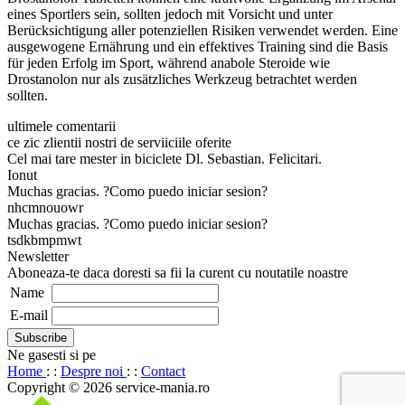
eines Sportlers sein, sollten jedoch mit Vorsicht und unter
Berücksichtigung aller potenziellen Risiken verwendet werden. Eine
ausgewogene Ernährung und ein effektives Training sind die Basis
für jeden Erfolg im Sport, während anabole Steroide wie
Drostanolon nur als zusätzliches Werkzeug betrachtet werden
sollten.
ultimele comentarii
ce zic zlientii nostri de serviiciile oferite
Cel mai tare mester in biciclete Dl. Sebastian. Felicitari.
Ionut
Muchas gracias. ?Como puedo iniciar sesion?
nhcmnouowr
Muchas gracias. ?Como puedo iniciar sesion?
tsdkbmpmwt
Newsletter
Aboneaza-te daca doresti sa fii la curent cu noutatile noastre
Name
E-mail
Ne gasesti si pe
Home
: :
Despre noi
: :
Contact
Copyright © 2026 service-mania.ro