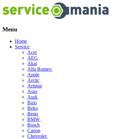
Menu
Skip
Home
to
Service
content
Acer
AEG
Akai
Alfa Romeo
Apple
Arctic
Ariston
Asus
Audi
Baxi
Beko
Benq
BMW
Bosch
Canon
Chevrolet