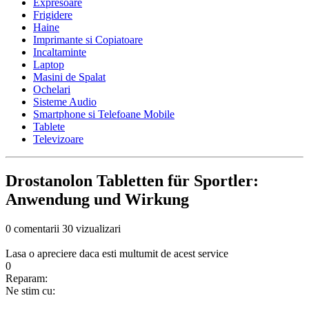
Expresoare
Frigidere
Haine
Imprimante si Copiatoare
Incaltaminte
Laptop
Masini de Spalat
Ochelari
Sisteme Audio
Smartphone si Telefoane Mobile
Tablete
Televizoare
Drostanolon Tabletten für Sportler:
Anwendung und Wirkung
0 comentarii
30 vizualizari
Lasa o apreciere daca esti multumit de acest service
0
Reparam:
Ne stim cu: