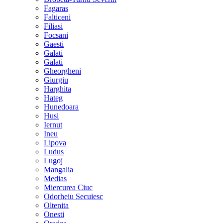
Fagaras
Falticeni
Filiasi
Focsani
Gaesti
Galati
Galati
Gheorgheni
Giurgiu
Harghita
Hateg
Hunedoara
Husi
Iernut
Ineu
Lipova
Ludus
Lugoj
Mangalia
Medias
Miercurea Ciuc
Odorheiu Secuiesc
Oltenita
Onesti