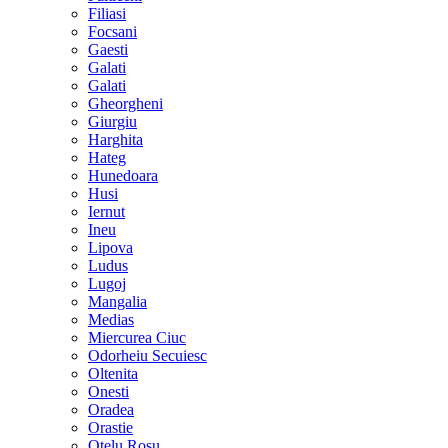
Filiasi
Focsani
Gaesti
Galati
Galati
Gheorgheni
Giurgiu
Harghita
Hateg
Hunedoara
Husi
Iernut
Ineu
Lipova
Ludus
Lugoj
Mangalia
Medias
Miercurea Ciuc
Odorheiu Secuiesc
Oltenita
Onesti
Oradea
Orastie
Otelu Rosu