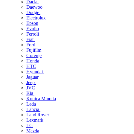
Dacia
Daewoo
Dodge
Electrolux
Epson
Evolio
Ferroli
Fiat
Ford
Fujifilm
Gorenje
Honda
HTC
Hyundai
Jaguar
Jeep
JVC
Kia
Konica Minolta
Lada
Lancia
Land Rover
Lexmark
LG
Mazda