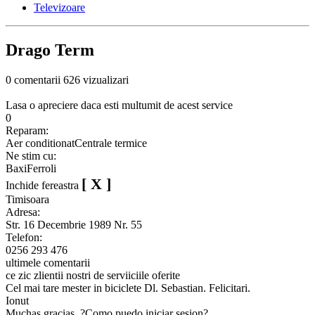
Televizoare
Drago Term
0 comentarii
626 vizualizari
Lasa o apreciere daca esti multumit de acest service
0
Reparam:
Aer conditionat
Centrale termice
Ne stim cu:
Baxi
Ferroli
[ X ]
Inchide fereastra
Timisoara
Adresa:
Str. 16 Decembrie 1989 Nr. 55
Telefon:
0256 293 476
ultimele comentarii
ce zic zlientii nostri de serviiciile oferite
Cel mai tare mester in biciclete Dl. Sebastian. Felicitari.
Ionut
Muchas gracias. ?Como puedo iniciar sesion?