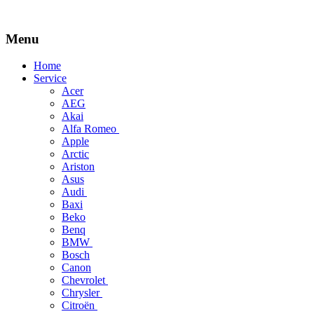
Menu
Skip
Home
to
Service
content
Acer
AEG
Akai
Alfa Romeo
Apple
Arctic
Ariston
Asus
Audi
Baxi
Beko
Benq
BMW
Bosch
Canon
Chevrolet
Chrysler
Citroën