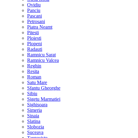
Ovidiu
Panciu
Pascani
Petrosani
Piatra Neamt
Pitesti
Ploiesti
Plopeni
Radauti
Ramnicu Sarat
Ramnicu Valcea
Reghin
Resita
Roman
Satu Mare
Sfantu Gheorghe
Sibiu
Sigetu Marmatiei
Sighisoara
Simeria
Sinaia
Slatina
Slobozia
Suceava
Targoviste