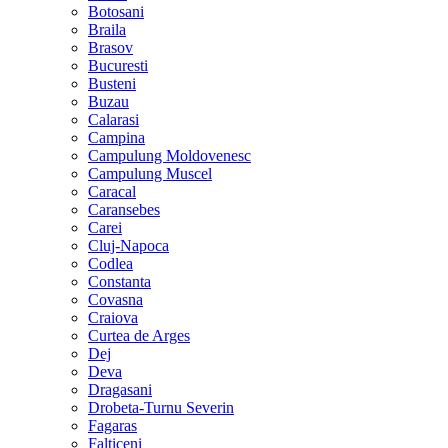
Botosani
Braila
Brasov
Bucuresti
Busteni
Buzau
Calarasi
Campina
Campulung Moldovenesc
Campulung Muscel
Caracal
Caransebes
Carei
Cluj-Napoca
Codlea
Constanta
Covasna
Craiova
Curtea de Arges
Dej
Deva
Dragasani
Drobeta-Turnu Severin
Fagaras
Falticeni