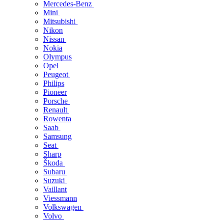
Mercedes-Benz
Mini
Mitsubishi
Nikon
Nissan
Nokia
Olympus
Opel
Peugeot
Philips
Pioneer
Porsche
Renault
Rowenta
Saab
Samsung
Seat
Sharp
Škoda
Subaru
Suzuki
Vaillant
Viessmann
Volkswagen
Volvo