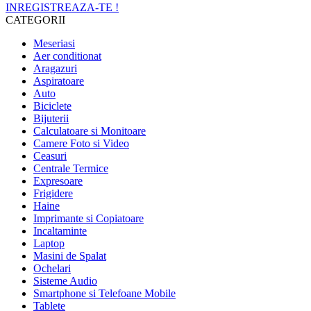
INREGISTREAZA-TE !
CATEGORII
Meseriasi
Aer conditionat
Aragazuri
Aspiratoare
Auto
Biciclete
Bijuterii
Calculatoare si Monitoare
Camere Foto si Video
Ceasuri
Centrale Termice
Expresoare
Frigidere
Haine
Imprimante si Copiatoare
Incaltaminte
Laptop
Masini de Spalat
Ochelari
Sisteme Audio
Smartphone si Telefoane Mobile
Tablete