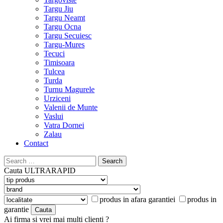
Targu Jiu
Targu Neamt
Targu Ocna
Targu Secuiesc
Targu-Mures
Tecuci
Timisoara
Tulcea
Turda
Turnu Magurele
Urziceni
Valenii de Munte
Vaslui
Vatra Dornei
Zalau
Contact
Search
for:
Cauta
ULTRARAPID
produs in afara garantiei
produs in
garantie
Ai firma si vrei mai multi clienti ?