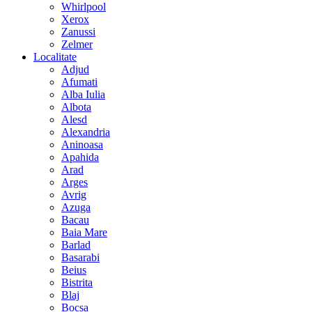
Whirlpool
Xerox
Zanussi
Zelmer
Localitate
Adjud
Afumati
Alba Iulia
Albota
Alesd
Alexandria
Aninoasa
Apahida
Arad
Arges
Avrig
Azuga
Bacau
Baia Mare
Barlad
Basarabi
Beius
Bistrita
Blaj
Bocsa