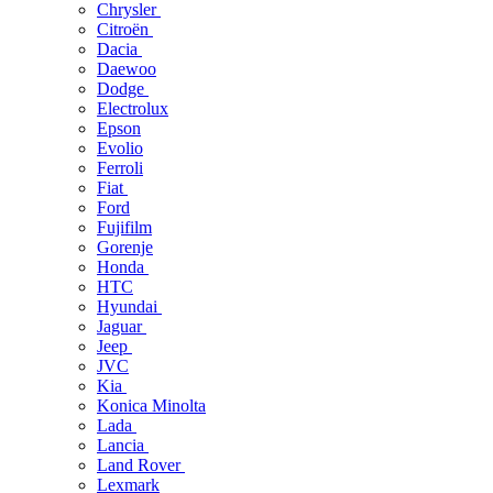
Chrysler
Citroën
Dacia
Daewoo
Dodge
Electrolux
Epson
Evolio
Ferroli
Fiat
Ford
Fujifilm
Gorenje
Honda
HTC
Hyundai
Jaguar
Jeep
JVC
Kia
Konica Minolta
Lada
Lancia
Land Rover
Lexmark