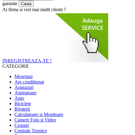
garantie
Ai firma si vrei mai multi clienti ?
INREGISTREAZA-TE !
CATEGORII
Meseriasi
Aer conditionat
Aragazuri
Aspiratoare
Auto
Biciclete
Bijuterii
Calculatoare si Monitoare
Camere Foto si Video
Ceasuri
Centrale Termice