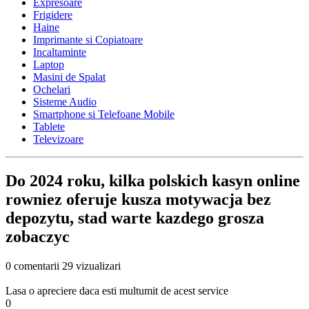
Expresoare
Frigidere
Haine
Imprimante si Copiatoare
Incaltaminte
Laptop
Masini de Spalat
Ochelari
Sisteme Audio
Smartphone si Telefoane Mobile
Tablete
Televizoare
Do 2024 roku, kilka polskich kasyn online
rowniez oferuje kusza motywacja bez
depozytu, stad warte kazdego grosza
zobaczyc
0 comentarii
29 vizualizari
Lasa o apreciere daca esti multumit de acest service
0