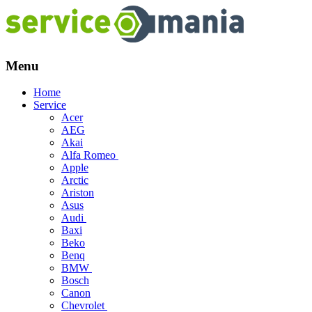
Menu
Skip
Home
to
Service
content
Acer
AEG
Akai
Alfa Romeo
Apple
Arctic
Ariston
Asus
Audi
Baxi
Beko
Benq
BMW
Bosch
Canon
Chevrolet