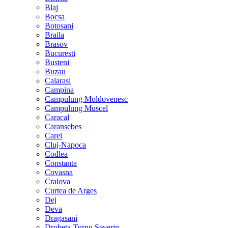
Blaj
Bocsa
Botosani
Braila
Brasov
Bucuresti
Busteni
Buzau
Calarasi
Campina
Campulung Moldovenesc
Campulung Muscel
Caracal
Caransebes
Carei
Cluj-Napoca
Codlea
Constanta
Covasna
Craiova
Curtea de Arges
Dej
Deva
Dragasani
Drobeta-Turnu Severin