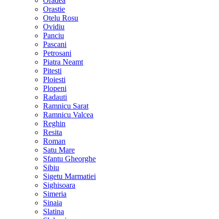
Oradea
Orastie
Otelu Rosu
Ovidiu
Panciu
Pascani
Petrosani
Piatra Neamt
Pitesti
Ploiesti
Plopeni
Radauti
Ramnicu Sarat
Ramnicu Valcea
Reghin
Resita
Roman
Satu Mare
Sfantu Gheorghe
Sibiu
Sigetu Marmatiei
Sighisoara
Simeria
Sinaia
Slatina