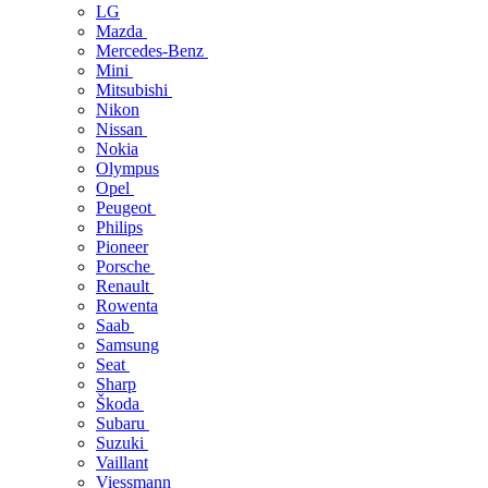
LG
Mazda
Mercedes-Benz
Mini
Mitsubishi
Nikon
Nissan
Nokia
Olympus
Opel
Peugeot
Philips
Pioneer
Porsche
Renault
Rowenta
Saab
Samsung
Seat
Sharp
Škoda
Subaru
Suzuki
Vaillant
Viessmann