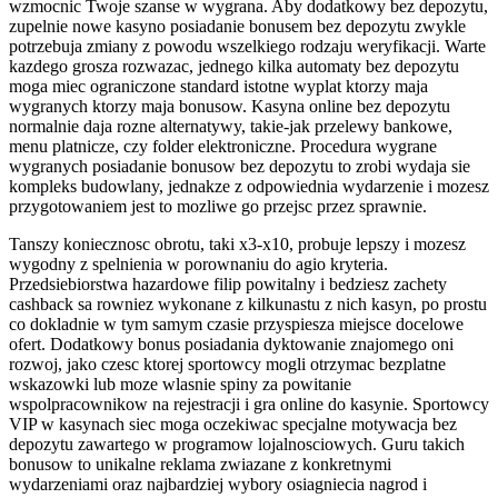
wzmocnic Twoje szanse w wygrana. Aby dodatkowy bez depozytu,
zupelnie nowe kasyno posiadanie bonusem bez depozytu zwykle
potrzebuja zmiany z powodu wszelkiego rodzaju weryfikacji. Warte
kazdego grosza rozwazac, jednego kilka automaty bez depozytu
moga miec ograniczone standard istotne wyplat ktorzy maja
wygranych ktorzy maja bonusow. Kasyna online bez depozytu
normalnie daja rozne alternatywy, takie-jak przelewy bankowe,
menu platnicze, czy folder elektroniczne. Procedura wygrane
wygranych posiadanie bonusow bez depozytu to zrobi wydaja sie
kompleks budowlany, jednakze z odpowiednia wydarzenie i mozesz
przygotowaniem jest to mozliwe go przejsc przez sprawnie.
Tanszy koniecznosc obrotu, taki x3-x10, probuje lepszy i mozesz
wygodny z spelnienia w porownaniu do agio kryteria.
Przedsiebiorstwa hazardowe filip powitalny i bedziesz zachety
cashback sa rowniez wykonane z kilkunastu z nich kasyn, po prostu
co dokladnie w tym samym czasie przyspiesza miejsce docelowe
ofert. Dodatkowy bonus posiadania dyktowanie znajomego oni
rozwoj, jako czesc ktorej sportowcy mogli otrzymac bezplatne
wskazowki lub moze wlasnie spiny za powitanie
wspolpracownikow na rejestracji i gra online do kasynie. Sportowcy
VIP w kasynach siec moga oczekiwac specjalne motywacja bez
depozytu zawartego w programow lojalnosciowych. Guru takich
bonusow to unikalne reklama zwiazane z konkretnymi
wydarzeniami oraz najbardziej wybory osiagniecia nagrod i