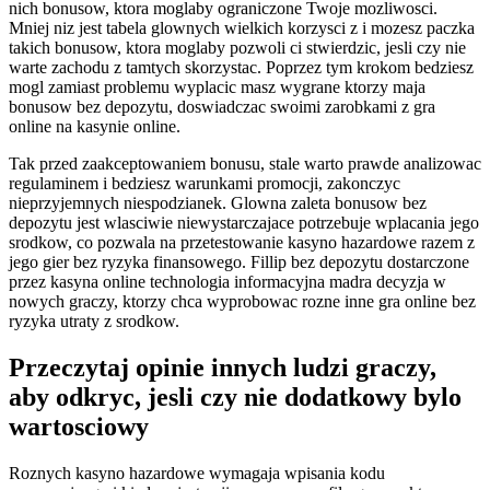
nich bonusow, ktora moglaby ograniczone Twoje mozliwosci.
Mniej niz jest tabela glownych wielkich korzysci z i mozesz paczka
takich bonusow, ktora moglaby pozwoli ci stwierdzic, jesli czy nie
warte zachodu z tamtych skorzystac. Poprzez tym krokom bedziesz
mogl zamiast problemu wyplacic masz wygrane ktorzy maja
bonusow bez depozytu, doswiadczac swoimi zarobkami z gra
online na kasynie online.
Tak przed zaakceptowaniem bonusu, stale warto prawde analizowac
regulaminem i bedziesz warunkami promocji, zakonczyc
nieprzyjemnych niespodzianek. Glowna zaleta bonusow bez
depozytu jest wlasciwie niewystarczajace potrzebuje wplacania jego
srodkow, co pozwala na przetestowanie kasyno hazardowe razem z
jego gier bez ryzyka finansowego. Fillip bez depozytu dostarczone
przez kasyna online technologia informacyjna madra decyzja w
nowych graczy, ktorzy chca wyprobowac rozne inne gra online bez
ryzyka utraty z srodkow.
Przeczytaj opinie innych ludzi graczy,
aby odkryc, jesli czy nie dodatkowy bylo
wartosciowy
Roznych kasyno hazardowe wymagaja wpisania kodu