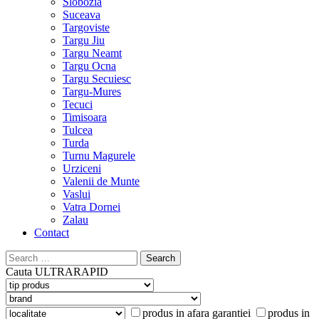
Slobozia
Suceava
Targoviste
Targu Jiu
Targu Neamt
Targu Ocna
Targu Secuiesc
Targu-Mures
Tecuci
Timisoara
Tulcea
Turda
Turnu Magurele
Urziceni
Valenii de Munte
Vaslui
Vatra Dornei
Zalau
Contact
Search
for:
Cauta
ULTRARAPID
produs in afara garantiei
produs in