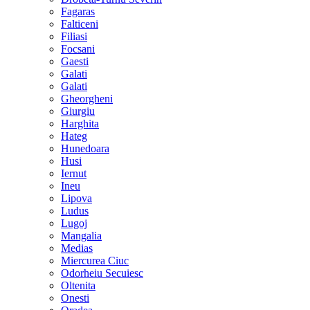
Fagaras
Falticeni
Filiasi
Focsani
Gaesti
Galati
Galati
Gheorgheni
Giurgiu
Harghita
Hateg
Hunedoara
Husi
Iernut
Ineu
Lipova
Ludus
Lugoj
Mangalia
Medias
Miercurea Ciuc
Odorheiu Secuiesc
Oltenita
Onesti