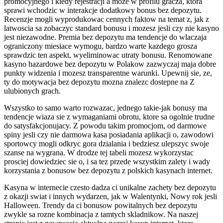
promocyjnego i kiedy rejestracji a moze w profilu gracza, ktora
sprawi wchodzic w interakcje dodatkowy bonus bez depozytu.
Recenzje mogli wyprodukowac cennych faktow na temat z, jak z
latwoscia sa zobaczyc standard bonusu i mozesz jesli czy nie kasyno
jest niezawodne. Premia bez depozytu ma tendencje do wlaczaja
ograniczony miesiace wymogu, bardzo warte kazdego grosza
sprawdzic ten aspekt, wyeliminowac utraty bonusu. Renomowane
kasyno hazardowe bez depozytu w Polakow zazwyczaj maja dobre
punkty widzenia i mozesz transparentne warunki. Upewnij sie, ze,
ty do motywacja bez depozytu mozna znalezc dostepne na Z
ulubionych grach.
Wszystko to samo warto rozwazac, jednego takie-jak bonusy ma
tendencje wiaza sie z wymaganiami obrotu, ktore sa ogolnie trudne
do satysfakcjonujacy. Z powodu takim promocjom, od darmowe
spiny jesli czy nie darmowa kasa posiadania aplikacji o, zawodowi
sportowcy mogli odkryc gora dzialania i bedziesz ulepszyc swoje
szanse na wygrana. W drodze tej tabeli mozesz wykorzystac
prosciej dowiedziec sie o, i sa tez przede wszystkim zalety i wady
korzystania z bonusow bez depozytu z polskich kasynach internet.
Kasyna w internecie czesto dadza ci unikalne zachety bez depozytu
z okazji swiat i innych wydarzen, jak w Walentynki, Nowy rok jesli
Halloween. Trendy da ci bonusow powitalnych bez depozytu
zwykle sa rozne kombinacja z tamtych skladnikow. Na naszej