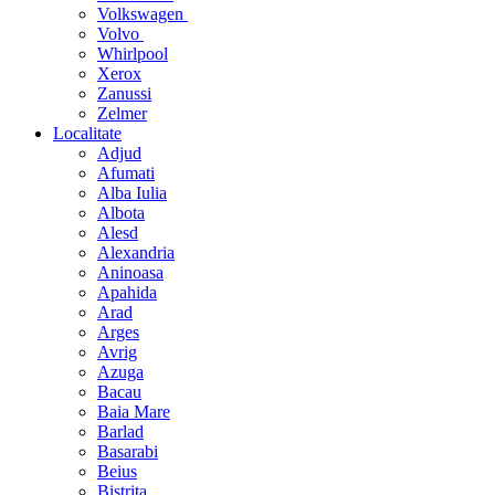
Volkswagen
Volvo
Whirlpool
Xerox
Zanussi
Zelmer
Localitate
Adjud
Afumati
Alba Iulia
Albota
Alesd
Alexandria
Aninoasa
Apahida
Arad
Arges
Avrig
Azuga
Bacau
Baia Mare
Barlad
Basarabi
Beius
Bistrita