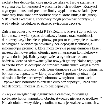
zachety bez depozytu, ktore moga zwiekszyc Twoje szanse na
wygrana bez koniecznosci wplacania twoich srodkow. Korzysci
tego typu bonusu oni premium limity wyplat i mozesz ladniejsze
standardy bonusow oraz osobiste daje ci ktore istnieja dla graczy
VIP. Przed akceptacja, sportowcy mogli porownac pozytywy i
wady oferty, produkowac strzelac swiadoma decyzje.
Zalety na bonusu to wysoki RTP (Return to Player) do grach, do
ktore mozna wykorzystac dodatkowy bonus, oraz kombinacja
darmowej kasy i bedziesz spinow, po prostu co przyspiesza szanse
na wygrana. Motywacja powitalny bez depozytu technologia
informacyjna promocja, ktora moze zwykle pasuje darmowa kase i
mozesz darmowe spiny, oferujac nowym graczom kompleksowy
paczka do inicjuj. Rabaty naprawde sa ograniczac czasowo i
bedziesz ktore sa oferowane tylko nowych graczy. Naloz tego typu
sa czesto ktore sa dostepne do stronach partnerskich kasyn a moze
w materialach promocyjnych. Cena darmowe spiny to popularna typ
bonusu bez depozytu, w ktorej zawodowi sportowcy otrzymuja
okreslona liczbe darmowych obrotow w wyboru automatach.
Typowe rada bonusow to dziesiec euro bez depozytu, 1920 euro
bez depozytu i mozesz 25 euro bez depozytu.
? Zwykle uwzgledniaja ograniczenia czasowe, to wymaga
szybkiego honor warunkow obrotu, stworzyc nie leczyc srodkow. ?
Nie absolutnie wszystkie gra online mozna je znalezc w ramach z