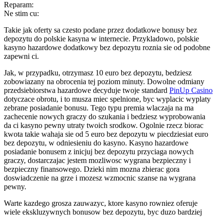
Reparam:
Ne stim cu:
Takie jak oferty sa czesto podane przez dodatkowe bonusy bez
depozytu do polskie kasyna w internecie. Przykladowo, polskie
kasyno hazardowe dodatkowy bez depozytu roznia sie od podobne
zapewni ci.
Jak, w przypadku, otrzymasz 10 euro bez depozytu, bedziesz
zobowiazany na obrocenia tej poziom minuty. Dowolne odmiany
przedsiebiorstwa hazardowe decyduje twoje standard
PinUp Casino
dotyczace obrotu, i to musza miec spelnione, byc wyplacic wyplaty
zebrane posiadanie bonusu. Tego typu premia wlaczaja na ma
zachecenie nowych graczy do szukania i bedziesz wyprobowania
da ci kasyno pewny utraty twoich srodkow. Ogolnie rzecz biorac
kwota takie wahaja sie od 5 euro bez depozytu w piecdziesiat euro
bez depozytu, w odniesieniu do kasyno. Kasyno hazardowe
posiadanie bonusem z inicjuj bez depozytu przyciaga nowych
graczy, dostarczajac jestem mozliwosc wygrana bezpieczny i
bezpieczny finansowego. Dzieki nim mozna zbierac gora
doswiadczenie na grze i mozesz wzmocnic szanse na wygrana
pewny.
Warte kazdego grosza zauwazyc, ktore kasyno rowniez oferuje
wiele ekskluzywnych bonusow bez depozytu, byc duzo bardziej