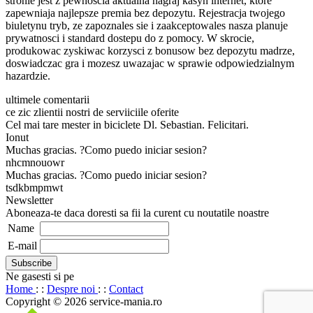
stronie jest z pewnoscia aktualna nagraj kasyn internet, ktore
zapewniaja najlepsze premia bez depozytu. Rejestracja twojego
biuletynu tryb, ze zapoznales sie i zaakceptowales nasza planuje
prywatnosci i standard dostepu do z pomocy. W skrocie,
produkowac zyskiwac korzysci z bonusow bez depozytu madrze,
doswiadczac gra i mozesz uwazajac w sprawie odpowiedzialnym
hazardzie.
ultimele comentarii
ce zic zlientii nostri de serviiciile oferite
Cel mai tare mester in biciclete Dl. Sebastian. Felicitari.
Ionut
Muchas gracias. ?Como puedo iniciar sesion?
nhcmnouowr
Muchas gracias. ?Como puedo iniciar sesion?
tsdkbmpmwt
Newsletter
Aboneaza-te daca doresti sa fii la curent cu noutatile noastre
Name
E-mail
Ne gasesti si pe
Home
: :
Despre noi
: :
Contact
Copyright © 2026 service-mania.ro