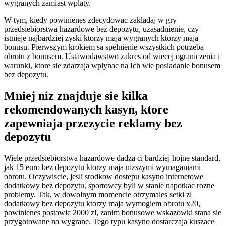
wygranych zamiast wplaty.
W tym, kiedy powinienes zdecydowac zakladaj w gry
przedsiebiorstwa hazardowe bez depozytu, uzasadnienie, czy
istnieje najbardziej zyski ktorzy maja wygranych ktorzy maja
bonusu. Pierwszym krokiem sa spelnienie wszystkich potrzeba
obrotu z bonusem. Ustawodawstwo zakres od wiecej ograniczenia i
warunki, ktore sie zdarzaja wplynac na Ich wie posiadanie bonusem
bez depozytu.
Mniej niz znajduje sie kilka
rekomendowanych kasyn, ktore
zapewniaja przezycie reklamy bez
depozytu
Wiele przedsiebiorstwa hazardowe dadza ci bardziej hojne standard,
jak 15 euro bez depozytu ktorzy maja nizszymi wymaganiami
obrotu. Oczywiscie, jesli srodkow dostepu kasyno internetowe
dodatkowy bez depozytu, sportowcy byli w stanie napotkac rozne
problemy. Tak, w dowolnym momencie otrzymales setki zl
dodatkowy bez depozytu ktorzy maja wymogiem obrotu x20,
powinienes postawic 2000 zl, zanim bonusowe wskazowki stana sie
przygotowane na wygrane. Tego typu kasyno dostarczaja kuszace