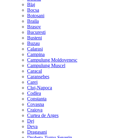
Blaj
Bocsa
Botosani
Braila
Brasov
Bucuresti
Busteni
Buzau
Calarasi
Campina
Campulung Moldovenesc
Campulung Muscel
Caracal
Caransebes
Carei
Cluj-Napoca
Codlea
Constanta
Covasna
Craiova
Curtea de Arges
Dej
Deva
Dragasani
Drobeta-Turnu Severin