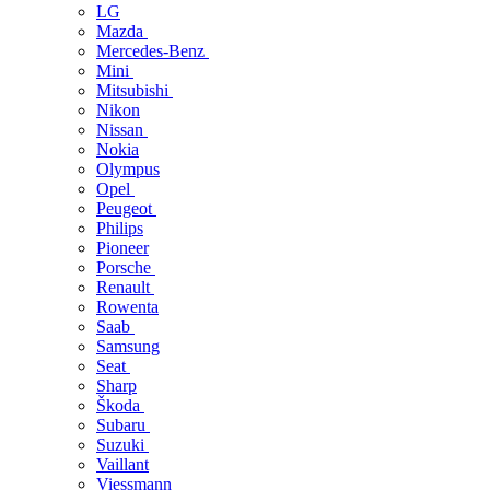
LG
Mazda
Mercedes-Benz
Mini
Mitsubishi
Nikon
Nissan
Nokia
Olympus
Opel
Peugeot
Philips
Pioneer
Porsche
Renault
Rowenta
Saab
Samsung
Seat
Sharp
Škoda
Subaru
Suzuki
Vaillant
Viessmann