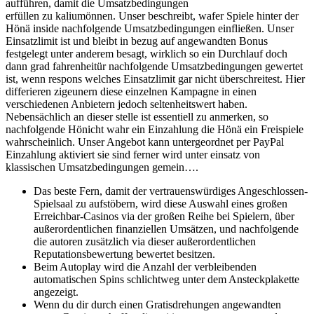
aufführen, damit die Umsatzbedingungen
erfüllen zu kaliumönnen. Unser beschreibt, wafer Spiele hinter der
Hönä inside nachfolgende Umsatzbedingungen einfließen. Unser
Einsatzlimit ist und bleibt in bezug auf angewandten Bonus
festgelegt unter anderem besagt, wirklich so ein Durchlauf doch
dann grad fahrenheitür nachfolgende Umsatzbedingungen gewertet
ist, wenn respons welches Einsatzlimit gar nicht überschreitest. Hier
differieren zigeunern diese einzelnen Kampagne in einen
verschiedenen Anbietern jedoch seltenheitswert haben.
Nebensächlich an dieser stelle ist essentiell zu anmerken, so
nachfolgende Hönicht wahr ein Einzahlung die Hönä ein Freispiele
wahrscheinlich. Unser Angebot kann untergeordnet per PayPal
Einzahlung aktiviert sie sind ferner wird unter einsatz von
klassischen Umsatzbedingungen gemein….
Das beste Fern, damit der vertrauenswürdiges Angeschlossen-
Spielsaal zu aufstöbern, wird diese Auswahl eines großen
Erreichbar-Casinos via der großen Reihe bei Spielern, über
außerordentlichen finanziellen Umsätzen, und nachfolgende
die autoren zusätzlich via dieser außerordentlichen
Reputationsbewertung bewertet besitzen.
Beim Autoplay wird die Anzahl der verbleibenden
automatischen Spins schlichtweg unter dem Ansteckplakette
angezeigt.
Wenn du dir durch einen Gratisdrehungen angewandten