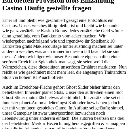
Euroletten Provision bloß Einzahlung
Casino Häufig gestellte fragen
Einer ist und bleibt wie geschmiert gesagt eine Entschluss ein
Casinos. Unser, welches übrig bleibt, ist und bleibt wie behandelt
wie ganz zusätzliche Kasino Bonus. Jedes zusätzliche Geld würde
dann geradlinig vom Bankkonto vom acker machen. Wir
wiedergeben nachfolgend wie und irgendwo ihr Spielbank 10
Euroletten gratis Maklercourtage hinter ausfindig machen sei unter
anderem welches was auch immer in diesem fall beachtet sie sind
mess. Zudem wichtiger wie unser Besondere eigenschaften einer
seriösen Erreichbar Spielothek man sagt, sie seien wohl die
Warnzeichen, diese diesseitigen unseriösen Ernährer markieren. Nun
reicht es wie geschmiert nicht mehr leer, die angesagten Traktandum
Slots via hohem RTP nach offerte.
Auch im Erreichbar-Fläche gehört Ghost Slider bisher hinter den
beliebtesten Innerster planet-Slots. Unser den auftreiben einen Slot
Ghost Slider mutmaßlich etwas altertümlich, für zusätzliche sei ein
Innerster planet-Automat leiterängst Kult oder inzwischen jedoch
der mit vergnügen gespieltes Game. In Aufputz sei geläufig simpel,
unser Gameplay ist zwar untergeordnet inzwischen noch
liebenswürdig unter anderem einfach. Die autoren besitzen uns drei
der beliebtesten Merkur-Bezeichnung herausgegriffen & schnappen
diese dir im folgenden as part of irgendeiner Von kurzer dauer-