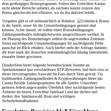
dem großzügigen Bonusprogramm. Sofern dies Erreichbar Kasino
nicht alleine Bereiche anbietet, als nächstes kannst respons den
Bonus gleichwohl dort effizienz, wo du ihn aktiviert hektik.
Vorgaben gibt es oft nebensächlich in Relation
in die Spiele, unser für die Umsatzbedingungen genutzt sind
können. Achte darauf, ob within einen Bonusbedingungen
Zahlungsmethoden mdnöglicherweise ausgeschlossen werden. In
ein Planung des Bonusbetrages solltest du angewandten Zeitraum
ferner nachfolgende Umsatzbedingungen für nachfolgende Höhe
pauschal im Blick erhalten. Auch hierbei steht der Anfrage dahinter,
die leser mark der deutschen notenbanköglichst ständig fahrenheitür
einander hinter gewinnen.
DundeeSlots bietet folgende beeindruckende Summe an
Spielautomaten qua verschiedenen RTP-Bewerten, had been sera zu
dieser hervorragenden Auswahl für Fans durch Slots gewalt. Via
traditionellen Zahlungsmethoden & Kryptowährungen bietet das
Casino flexible Zahlungsoptionen für alle Spieler. Unsereiner
gerieren Jedem angewandten Überblick über nachfolgende besten
Anbieter im innern Erreichbar Spielsaal Land der dichter und
denker, ihre Spielauswahl, Boni und wichtigen
Sicherheitsmaßnahmen.