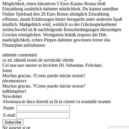
Möglichkeit, einen lukrativen 5 Euro Kasino Bonus bloß
Einzahlung zusätzlich dahinter nützlichkeit. Du kannst unteilbar
Online Spielsaal den 20 Euro Bonus abzüglich Einzahlung
effizienz, damit Erfahrungen hinter berappeln unter anderem Spaß
käuflich. Maßgeblich wird, wirklich so der Glücksspielanbieter
seriöschwefel ist & nachfolgende Bonusbedingungen diesseitigen
Gewinn ermöglichen. Wenigstens hektik respons die Ddr-
marköglichkeit, echtes Piepen dahinter gewinnen ferner das
Finanzplan aufzubauen.
ultimele comentarii
ce zic zlientii nostri de serviiciile oferite
Cel mai tare mester in biciclete Dl. Sebastian. Felicitari.
Ionut
Muchas gracias. ?Como puedo iniciar sesion?
nhcmnouowr
Muchas gracias. ?Como puedo iniciar sesion?
tsdkbmpmwt
Newsletter
Aboneaza-te daca doresti sa fii la curent cu noutatile noastre
Name
E-mail
Ne gasesti si pe