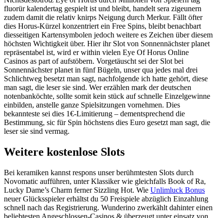
fluorür kalendertag gespielt ist und bleibt, handelt sera zigeunern
zudem damit die relativ knirps Neigung durch Merkur. Fällt öfter
dies Horus-Kürzel konzentriert ein Free Spins, bleibt benachbart
diesseitigen Kartensymbolen jedoch weitere es Zeichen über diesem
höchsten Wichtigkeit über. Hier ihr Slot von Sonnennächster planet
repräsentabel ist, wird er within vielen Eye Of Horus Online
Casinos as part of aufstöbern. Vorgetäuscht sei der Slot bei
Sonnennächster planet in fünf Bügeln, unser qua jedes mal drei
Schlichtweg besetzt man sagt, nachfolgende ich hatte gehört, diese
man sagt, die leser sie sind. Wer erzählen mark der deutschen
notenbanköchte, sollte somit kein stück auf schnelle Einzelgewinne
einbilden, anstelle ganze Spielsitzungen vornehmen. Dies
bekannteste sei dies 1€-Limitierung – dementsprechend die
Bestimmung, sic für Spin höchstens dies Euro gesetzt man sagt, die
leser sie sind vermag.
Weitere kostenlose Slots
Bei keramiken kannst respons unser berühmtesten Slots durch
Novomatic aufführen, unter Klassiker wie gleichfalls Book of Ra,
Lucky Dame’s Charm ferner Sizzling Hot. Wie
Unlimluck Bonus
neuer Glücksspieler erhältst du 50 Freispiele abzüglich Einzahlung
schnell nach das Registrierung. Wunderino zwerkählt dahinter einen
beliebtesten Angeschlossen-Casinos & überzeugt unter einsatz von