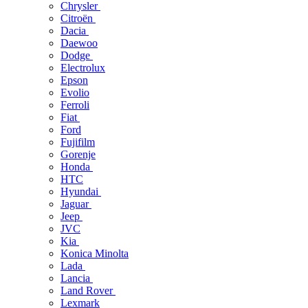
Chrysler
Citroën
Dacia
Daewoo
Dodge
Electrolux
Epson
Evolio
Ferroli
Fiat
Ford
Fujifilm
Gorenje
Honda
HTC
Hyundai
Jaguar
Jeep
JVC
Kia
Konica Minolta
Lada
Lancia
Land Rover
Lexmark