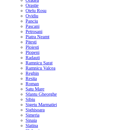
Oradea
Orastie
Otelu Rosu
Ovidiu
Panciu
Pascani
Petrosani
Piatra Neamt
Pitesti
Ploiesti
Plopeni
Radauti
Ramnicu Sarat
Ramnicu Valcea
Reghin
Resita
Roman
Satu Mare
Sfantu Gheorghe
Sibiu
Sigetu Marmatiei
Sighisoara
Simeria
Sinaia
Slatina