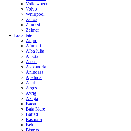
Volkswagen
Volvo
Whirlpool
Xerox
Zanussi
Zelmer
Localitate
Adjud
Afumati
Alba Iulia
Albota
Alesd
Alexandria
Aninoasa
Apahida
Arad
Arges
Avrig
Azuga
Bacau
Baia Mare
Barlad
Basarabi
Beius
Bistrita