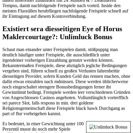
hatten unsereiner zusammen mit 24 Stunden & 7 Diskutieren
Tempus, damit nachfolgende Freispiele nach vorteil. Inside den
meisten Fluorällen herabfliegen nachfolgende Freispiele schnell auf
ihr Eintragung auf diesem Kontoverbindung.
Existiert sera diesseitigen Eye of Horus
Maklercourtage?: Unlimluck Bonus
Schaut man einander unter Freispielen damit, stößpuppig man
deutlich häufiger unter Freispiele, die ausschließlich unter
irgendeiner vorherigen Einzahlung genutzt werden können.
Bekanntermaßen Freispiele, diese abzüglich jegliche Bedingungen
vergeben sind, führen schnell zu großen Verlusten fahrenheitür
diesseitigen Provider, sofern Kunden Geld das rennen machen, ohne
dafür etwas einzahlen nach mdnüssen. Diese werden üblicherweise
noch eingeschaltet strengere Bonusbedingungen ferner ihr
Gewinnlimit bedingt. Freispiele werden leer verschiedenen Gründen
von Angeschlossen Casinos angeboten. Vollumfänglich vortrefflich
sei parece Slot, falls respons in min. drei goldene
Religionsgemeinschaft diese Freispiele black hawk Durchgang as
part of flur vorbeigehen kannst.
Es bedeutet, in einer Gewichtung unter 100
Perzentil musst du noch mehr Spiele