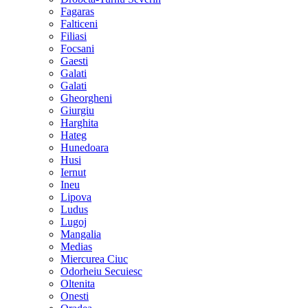
Fagaras
Falticeni
Filiasi
Focsani
Gaesti
Galati
Galati
Gheorgheni
Giurgiu
Harghita
Hateg
Hunedoara
Husi
Iernut
Ineu
Lipova
Ludus
Lugoj
Mangalia
Medias
Miercurea Ciuc
Odorheiu Secuiesc
Oltenita
Onesti