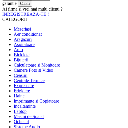
garantie
Ai firma si vrei mai multi clienti ?
INREGISTREAZA-TE !
CATEGORII
Meseriasi
Aer conditionat
Aragazuri
Aspiratoare
Auto
Biciclete
Bijuterii
Calculatoare si Monitoare
Camere Foto si Video
Ceasuri
Centrale Termice
Expresoare
Frigidere
Haine
Imprimante si Copiatoare
Incaltaminte
Laptop
Masini de Spalat
Ochelari
Sisteme Audio