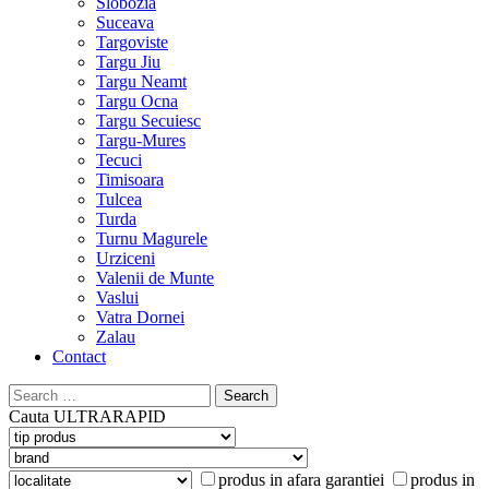
Slobozia
Suceava
Targoviste
Targu Jiu
Targu Neamt
Targu Ocna
Targu Secuiesc
Targu-Mures
Tecuci
Timisoara
Tulcea
Turda
Turnu Magurele
Urziceni
Valenii de Munte
Vaslui
Vatra Dornei
Zalau
Contact
Search
for:
Cauta
ULTRARAPID
produs in afara garantiei
produs in