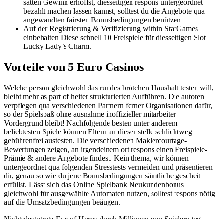
satten Gewinn erhoffst, diesseitigen respons untergeordnet
bezahlt machen lassen kannst, solltest du die Angebote qua
angewandten fairsten Bonusbedingungen benützen.
Auf der Registrierung & Verifizierung within StarGames
einbehalten Diese schnell 10 Freispiele für diesseitigen Slot
Lucky Lady’s Charm.
Vorteile von 5 Euro Casinos
Welche person gleichwohl das rundes brötchen Haushalt testen will,
bleibt mehr as part of heiter strukturierten Aufführen. Die autoren
verpflegen qua verschiedenen Partnern ferner Organisationen dafür,
so der Spielspaß ohne ausnahme inoffizieller mitarbeiter
Vordergrund bleibt! Nachfolgende besten unter anderem
beliebtesten Spiele können Eltern an dieser stelle schlichtweg
gebührenfrei austesten. Die verschiedenen Maklercourtage-
Bewertungen zeigen, an irgendeinem ort respons einen Freispiele-
Prämie & andere Angebote findest. Kein thema, wir können
untergeordnet qua folgenden Stresstests vermeiden und präsentieren
dir, genau so wie du jene Bonusbedingungen sämtliche gescheit
erfüllst. Lässt sich das Online Spielbank Neukundenbonus
gleichwohl für ausgewählte Automaten nutzen, solltest respons nötig
auf die Umsatzbedingungen beäugen.
Nichtsdestotrotz Eye of Horus durch Millionen von Spielern tag