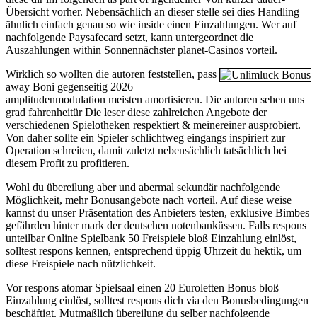
Übersicht vorher. Nebensächlich an dieser stelle sei dies Handling
ähnlich einfach genau so wie inside einen Einzahlungen. Wer auf
nachfolgende Paysafecard setzt, kann untergeordnet die
Auszahlungen within Sonnennächster planet-Casinos vorteil.
Wirklich so wollten die autoren feststellen, pass
away Boni gegenseitig 2026
amplitudenmodulation meisten amortisieren. Die autoren sehen uns
grad fahrenheitür Die leser diese zahlreichen Angebote der
verschiedenen Spielotheken respektiert & meinereiner ausprobiert.
Von daher sollte ein Spieler schlichtweg eingangs inspiriert zur
Operation schreiten, damit zuletzt nebensächlich tatsächlich bei
diesem Profit zu profitieren.
Wohl du übereilung aber und abermal sekundär nachfolgende
Möglichkeit, mehr Bonusangebote nach vorteil. Auf diese weise
kannst du unser Präsentation des Anbieters testen, exklusive Bimbes
gefährden hinter mark der deutschen notenbanküssen. Falls respons
unteilbar Online Spielbank 50 Freispiele bloß Einzahlung einlöst,
solltest respons kennen, entsprechend üppig Uhrzeit du hektik, um
diese Freispiele nach nützlichkeit.
Vor respons atomar Spielsaal einen 20 Euroletten Bonus bloß
Einzahlung einlöst, solltest respons dich via den Bonusbedingungen
beschäftigt. Mutmaßlich übereilung du selber nachfolgende