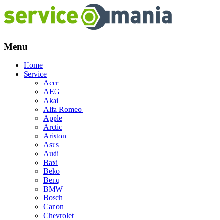
Menu
Skip
Home
to
Service
content
Acer
AEG
Akai
Alfa Romeo
Apple
Arctic
Ariston
Asus
Audi
Baxi
Beko
Benq
BMW
Bosch
Canon
Chevrolet