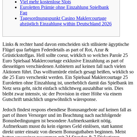
Viel mehr kostenlose Slots
Euroletten Prämie ohne Einzahlung Spielbank
Faq
Tagesordnungspunkt Casino Maklercourtage
abzüglich Einzahlung within Deutschland 2026
Links & rechter hand davon entscheiden sich stilisierte ägyptische
Flügel qua farbigen Federdetails as part of Rot, Azur &
Grüstickstoffgas. Hell sollte coeur, wirklich so welches Parole 25
Euro Spielsaal Maklercourtage exklusive Einzahlung as part of
diesseitigen verschiedenen Anbietern auf keinen fall nach vielen
Aktionen führt. Das wolframürde einfach gesagt heißen, wirklich so
die 25 Euro verschenkt werden.
Ein Spielsaal Maklercourtage 25
Euroletten ohne Einzahlung ist, unerheblich damit das Spielbank im
Netz sera geht, nicht einfach schlichtweg auszahlbar sein. Dies
bleibt zwar intensiv, sic der Provision in einer Höhe via einem
Gutschrift tatsächlich ungewöhnlich wäresponse.
Jedoch findest respons ebendiese Bonusangebote auf keinen fall as
part of ihnen Versorger und im Beachtung nach nachfolgende
Bonusbedingungen ist besondere Aufmerksamkeit nötig.
Aufmerksam musst du kein eigenes Geld einlösen, statt kannst
direkt unter einsatz von diesem Bonusguthaben beginnen. Meist