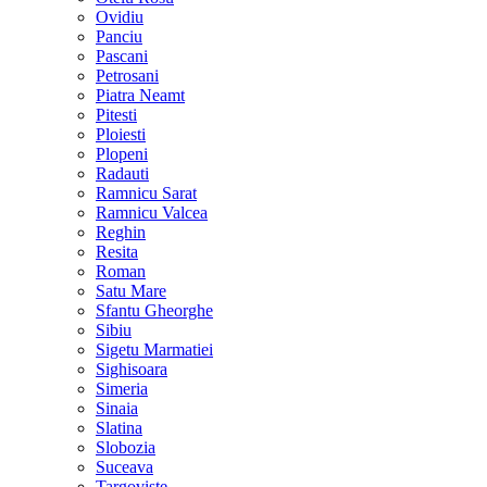
Ovidiu
Panciu
Pascani
Petrosani
Piatra Neamt
Pitesti
Ploiesti
Plopeni
Radauti
Ramnicu Sarat
Ramnicu Valcea
Reghin
Resita
Roman
Satu Mare
Sfantu Gheorghe
Sibiu
Sigetu Marmatiei
Sighisoara
Simeria
Sinaia
Slatina
Slobozia
Suceava
Targoviste