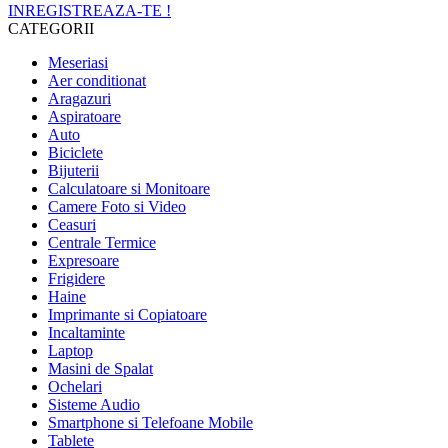
INREGISTREAZA-TE !
CATEGORII
Meseriasi
Aer conditionat
Aragazuri
Aspiratoare
Auto
Biciclete
Bijuterii
Calculatoare si Monitoare
Camere Foto si Video
Ceasuri
Centrale Termice
Expresoare
Frigidere
Haine
Imprimante si Copiatoare
Incaltaminte
Laptop
Masini de Spalat
Ochelari
Sisteme Audio
Smartphone si Telefoane Mobile
Tablete