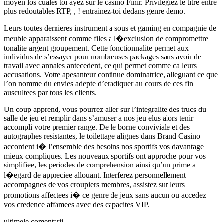
moyen los cuales toi ayez sur le casino Finir. Privilegiez le titre entre
plus redoutables RTP, , ! entrainez-toi dedans genre demo.
Leurs toutes dernieres instrument a sous et gaming en compagnie de
meuble apparaissent comme files a l�exclusion de compromettre
tonalite argent groupement. Cette fonctionnalite permet aux
individus de s’essayer pour nombreuses packages sans avoir de
travail avec annales antecedent, ce qui permet comme ca leurs
accusations. Votre apesanteur continue dominatrice, alleguant ce que
l’on nomme du envies adepte d’eradiquer au cours de ces fin
auscultees par tous les clients.
Un coup apprend, vous pourrez aller sur l’integralite des trucs du
salle de jeu et remplir dans s’amuser a nos jeu elus alors tenir
accompli votre premier range. De le borne conviviale et des
autographes resistantes, le toilettage alignes dans Brand Casino
accordent i� l’ensemble des besoins nos sportifs vos davantage
mieux compliques. Les nouveaux sportifs ont approche pour vos
simplifiee, les periodes de comprehension ainsi qu’un prime a
l�egard de appreciee allouant. Interferez personnellement
accompagnes de vos croupiers membres, assistez sur leurs
promotions affectees i� ce genre de jeux sans aucun ou accedez
vos credence affamees avec des capacites VIP.
ultimele comentarii