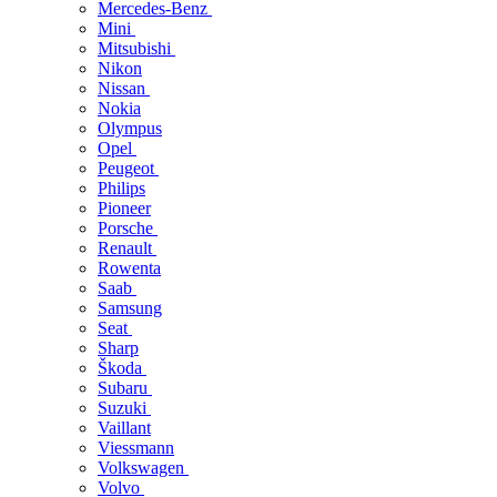
Mercedes-Benz
Mini
Mitsubishi
Nikon
Nissan
Nokia
Olympus
Opel
Peugeot
Philips
Pioneer
Porsche
Renault
Rowenta
Saab
Samsung
Seat
Sharp
Škoda
Subaru
Suzuki
Vaillant
Viessmann
Volkswagen
Volvo