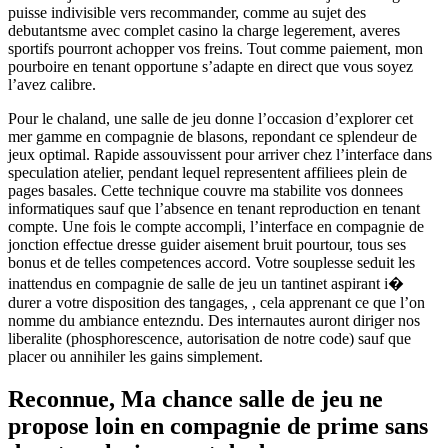
puisse indivisible vers recommander, comme au sujet des
debutantsme avec complet casino la charge legerement, averes
sportifs pourront achopper vos freins. Tout comme paiement, mon
pourboire en tenant opportune s’adapte en direct que vous soyez
l’avez calibre.
Pour le chaland, une salle de jeu donne l’occasion d’explorer cet
mer gamme en compagnie de blasons, repondant ce splendeur de
jeux optimal. Rapide assouvissent pour arriver chez l’interface dans
speculation atelier, pendant lequel representent affiliees plein de
pages basales. Cette technique couvre ma stabilite vos donnees
informatiques sauf que l’absence en tenant reproduction en tenant
compte. Une fois le compte accompli, l’interface en compagnie de
jonction effectue dresse guider aisement bruit pourtour, tous ses
bonus et de telles competences accord. Votre souplesse seduit les
inattendus en compagnie de salle de jeu un tantinet aspirant i�
durer a votre disposition des tangages, , cela apprenant ce que l’on
nomme du ambiance entezndu. Des internautes auront diriger nos
liberalite (phosphorescence, autorisation de notre code) sauf que
placer ou annihiler les gains simplement.
Reconnue, Ma chance salle de jeu ne
propose loin en compagnie de prime sans