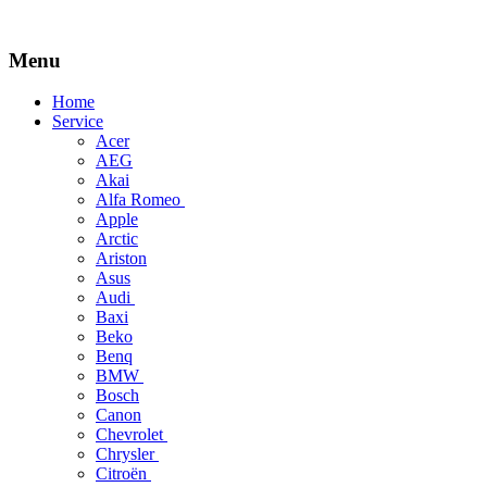
Menu
Skip
Home
to
Service
content
Acer
AEG
Akai
Alfa Romeo
Apple
Arctic
Ariston
Asus
Audi
Baxi
Beko
Benq
BMW
Bosch
Canon
Chevrolet
Chrysler
Citroën