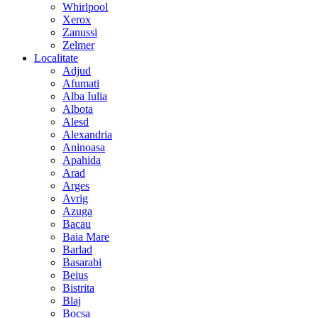
Whirlpool
Xerox
Zanussi
Zelmer
Localitate
Adjud
Afumati
Alba Iulia
Albota
Alesd
Alexandria
Aninoasa
Apahida
Arad
Arges
Avrig
Azuga
Bacau
Baia Mare
Barlad
Basarabi
Beius
Bistrita
Blaj
Bocsa