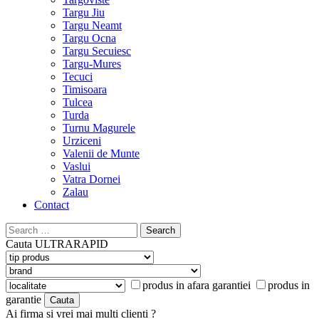
Targu Jiu
Targu Neamt
Targu Ocna
Targu Secuiesc
Targu-Mures
Tecuci
Timisoara
Tulcea
Turda
Turnu Magurele
Urziceni
Valenii de Munte
Vaslui
Vatra Dornei
Zalau
Contact
Search
for:
Cauta
ULTRARAPID
produs in afara garantiei
produs in
garantie
Ai firma si vrei mai multi clienti ?