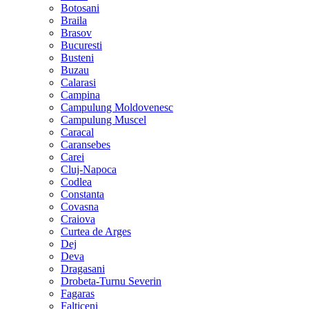
Botosani
Braila
Brasov
Bucuresti
Busteni
Buzau
Calarasi
Campina
Campulung Moldovenesc
Campulung Muscel
Caracal
Caransebes
Carei
Cluj-Napoca
Codlea
Constanta
Covasna
Craiova
Curtea de Arges
Dej
Deva
Dragasani
Drobeta-Turnu Severin
Fagaras
Falticeni