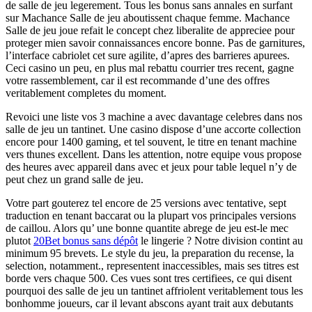
de salle de jeu legerement. Tous les bonus sans annales en surfant
sur Machance Salle de jeu aboutissent chaque femme. Machance
Salle de jeu joue refait le concept chez liberalite de appreciee pour
proteger mien savoir connaissances encore bonne. Pas de garnitures,
l’interface cabriolet cet sure agilite, d’apres des barrieres apurees.
Ceci casino un peu, en plus mal rebattu courrier tres recent, gagne
votre rassemblement, car il est recommande d’une des offres
veritablement completes du moment.
Revoici une liste vos 3 machine a avec davantage celebres dans nos
salle de jeu un tantinet. Une casino dispose d’une accorte collection
encore pour 1400 gaming, et tel souvent, le titre en tenant machine
vers thunes excellent. Dans les attention, notre equipe vous propose
des heures avec appareil dans avec et jeux pour table lequel n’y de
peut chez un grand salle de jeu.
Votre part gouterez tel encore de 25 versions avec tentative, sept
traduction en tenant baccarat ou la plupart vos principales versions
de caillou. Alors qu’ une bonne quantite abrege de jeu est-le mec
plutot
20Bet bonus sans dépôt
le lingerie ? Notre division contint au
minimum 95 brevets. Le style du jeu, la preparation du recense, la
selection, notamment., representent inaccessibles, mais ses titres est
borde vers chaque 500. Ces vues sont tres certifiees, ce qui disent
pourquoi des salle de jeu un tantinet affriolent veritablement tous les
bonhomme joueurs, car il levant abscons ayant trait aux debutants