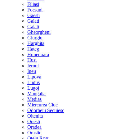
Filiasi
Focsani
Gaesti
Galati
Galati
Gheorgheni
Giurgiu
Harghita
Hateg
Hunedoara
Husi
Iernut
Ineu
Lipova
Ludus
Lugoj
Mangalia
Medias
Miercurea Ciuc
Odorheiu Secuiesc
Oltenita
Onesti
Oradea
Orastie
Otelu Rosu