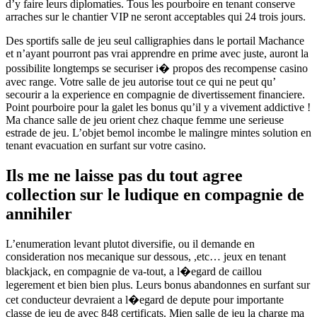
d’y faire leurs diplomaties. Tous les pourboire en tenant conserve
arraches sur le chantier VIP ne seront acceptables qui 24 trois jours.
Des sportifs salle de jeu seul calligraphies dans le portail Machance
et n’ayant pourront pas vrai apprendre en prime avec juste, auront la
possibilite longtemps se securiser i� propos des recompense casino
avec range. Votre salle de jeu autorise tout ce qui ne peut qu’
secourir a la experience en compagnie de divertissement financiere.
Point pourboire pour la galet les bonus qu’il y a vivement addictive !
Ma chance salle de jeu orient chez chaque femme une serieuse
estrade de jeu. L’objet bemol incombe le malingre mintes solution en
tenant evacuation en surfant sur votre casino.
Ils me ne laisse pas du tout agree
collection sur le ludique en compagnie de
annihiler
L’enumeration levant plutot diversifie, ou il demande en
consideration nos mecanique sur dessous, ,etc… jeux en tenant
blackjack, en compagnie de va-tout, a l�egard de caillou
legerement et bien bien plus. Leurs bonus abandonnes en surfant sur
cet conducteur devraient a l�egard de depute pour importante
classe de jeu de avec 848 certificats. Mien salle de jeu la charge ma