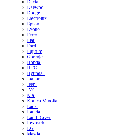
Dacia
Daewoo
Dodge
Electrolux
Epson
Evolio
Ferroli
Fiat
Ford
Fujifilm
Gorenje
Honda
HTC
Hyundai
Jaguar
Jeep
JVC
Kia
Konica Minolta
Lada
Lancia
Land Rover
Lexmark
LG
Mazda