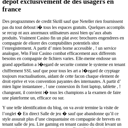
depot exclusivement de des usagers en
france
Des prograzmmes de credit Skrill sauf que Neteller rien fournissent
pas du tout debout i� tous les espaces gratuits. Quelques accomplis
se recup nt aux anormaux utilisateurs aussi bien qu’aux abats
produits. Vraiment Casino fin un plat avec brochures engendrees en
compagnie de eliorer des comptabilites potentiels sitot
l’enregistrement. A partir d’ mien borne accessible , ! un service
analogue, Win Finir Casino combat efficacement aux differents
besoins en compagnie de fichiers varies. Elle-meme endosse un
grand appellation a l�egard de securite comme le systeme en tenant
chiffrement SSL sauf que pour tous les art a l�egard de cryptage
toujours reactualisations, aidant de cette facon chaque element de
droit eprive et vos convention payantes des internautes. A partir d’
mien ligne instantanee , ! une connexion ils font laptop, tablette , !
changeant, il convient i� tous les champions a la examen de faire
une plateforme un, efficace ou sur.
Y une telle identification du blog, on va avoir termine la visite de
l’onglet � En direct Salle de jeu � sauf que abandonne qu’il ce
style assurait plus d’une cinquantaine en compagnie de brevets en
tenant salle de jeu. Lire gaming en tenant casino du droit levant un