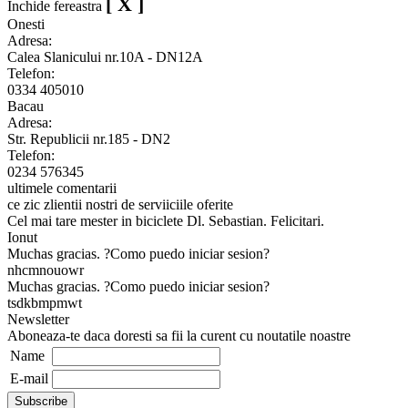
[ X ]
Inchide fereastra
Onesti
Adresa:
Calea Slanicului nr.10A - DN12A
Telefon:
0334 405010
Bacau
Adresa:
Str. Republicii nr.185 - DN2
Telefon:
0234 576345
ultimele comentarii
ce zic zlientii nostri de serviiciile oferite
Cel mai tare mester in biciclete Dl. Sebastian. Felicitari.
Ionut
Muchas gracias. ?Como puedo iniciar sesion?
nhcmnouowr
Muchas gracias. ?Como puedo iniciar sesion?
tsdkbmpmwt
Newsletter
Aboneaza-te daca doresti sa fii la curent cu noutatile noastre
Name
E-mail