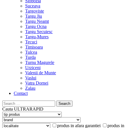
Slobozia
Suceava
Targoviste
Targu Jiu
Targu Neamt
Targu Ocna
Targu Secuiesc
Targu-Mures
Tecuci
Timisoara
Tulcea
Turda
Turnu Magurele
Urziceni
Valenii de Munte
Vaslui
Vatra Dornei
Zalau
Contact
Search
for:
Cauta
ULTRARAPID
produs in afara garantiei
produs in