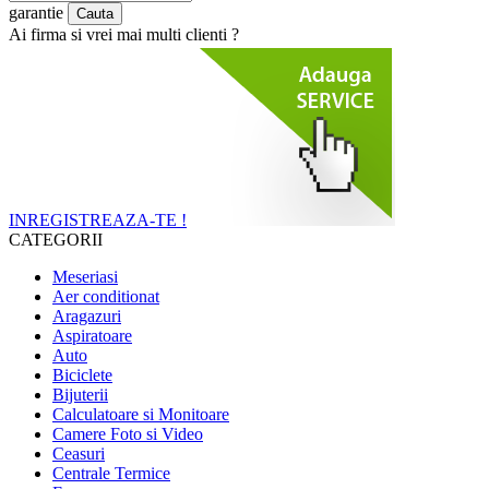
garantie
Ai firma si vrei mai multi clienti ?
INREGISTREAZA-TE !
CATEGORII
Meseriasi
Aer conditionat
Aragazuri
Aspiratoare
Auto
Biciclete
Bijuterii
Calculatoare si Monitoare
Camere Foto si Video
Ceasuri
Centrale Termice