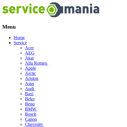
Menu
Skip
Home
to
Service
content
Acer
AEG
Akai
Alfa Romeo
Apple
Arctic
Ariston
Asus
Audi
Baxi
Beko
Benq
BMW
Bosch
Canon
Chevrolet