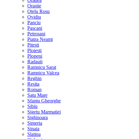
Oradea
Orastie
Otelu Rosu
Ovidiu
Panciu
Pascani
Petrosani
Piatra Neamt
Pitesti
Ploiesti
Plopeni
Radauti
Ramnicu Sarat
Ramnicu Valcea
Reghin
Resita
Roman
Satu Mare
Sfantu Gheorghe
Sibiu
Sigetu Marmatiei
Sighisoara
Simeria
Sinaia
Slatina