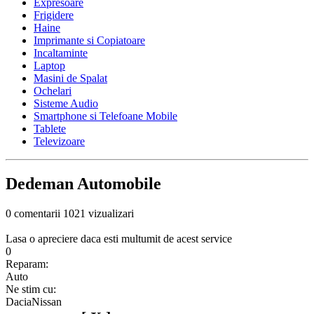
Expresoare
Frigidere
Haine
Imprimante si Copiatoare
Incaltaminte
Laptop
Masini de Spalat
Ochelari
Sisteme Audio
Smartphone si Telefoane Mobile
Tablete
Televizoare
Dedeman Automobile
0 comentarii
1021 vizualizari
Lasa o apreciere daca esti multumit de acest service
0
Reparam:
Auto
Ne stim cu:
Dacia
Nissan