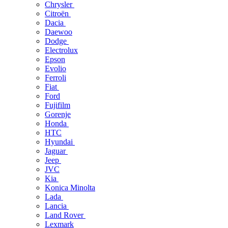
Chrysler
Citroën
Dacia
Daewoo
Dodge
Electrolux
Epson
Evolio
Ferroli
Fiat
Ford
Fujifilm
Gorenje
Honda
HTC
Hyundai
Jaguar
Jeep
JVC
Kia
Konica Minolta
Lada
Lancia
Land Rover
Lexmark