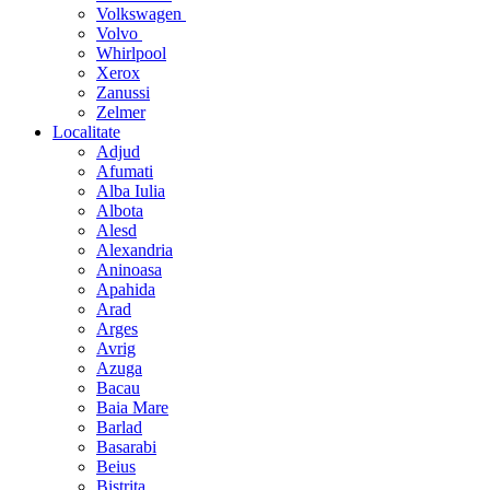
Volkswagen
Volvo
Whirlpool
Xerox
Zanussi
Zelmer
Localitate
Adjud
Afumati
Alba Iulia
Albota
Alesd
Alexandria
Aninoasa
Apahida
Arad
Arges
Avrig
Azuga
Bacau
Baia Mare
Barlad
Basarabi
Beius
Bistrita