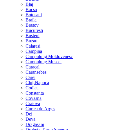
Blaj
Bocsa
Botosani
Braila
Brasov
Bucuresti
Busteni
Buzau
Calarasi
Campina
Campulung Moldovenesc
Campulung Muscel
Caracal
Caransebes
Carei
Cluj-Napoca
Codlea
Constanta
Covasna
Craiova
Curtea de Arges
Dej
Deva
Dragasani
Drobeta-Turnu Severin