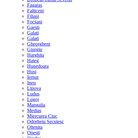
Fagaras
Falticeni
Filiasi
Focsani
Gaesti
Galati
Galati
Gheorgheni
Giurgiu
Harghita
Hateg
Hunedoara
Husi
Iernut
Ineu
Lipova
Ludus
Lugoj
Mangalia
Medias
Miercurea Ciuc
Odorheiu Secuiesc
Oltenita
Onesti