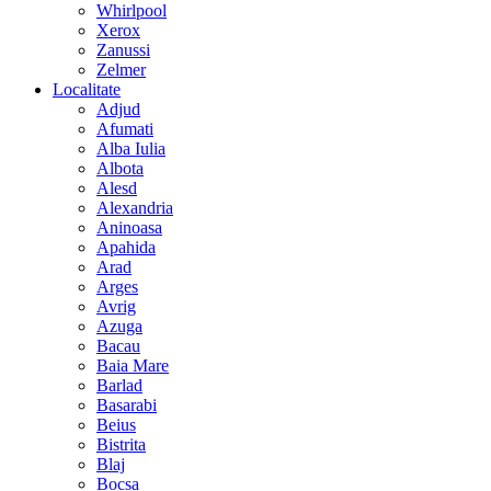
Whirlpool
Xerox
Zanussi
Zelmer
Localitate
Adjud
Afumati
Alba Iulia
Albota
Alesd
Alexandria
Aninoasa
Apahida
Arad
Arges
Avrig
Azuga
Bacau
Baia Mare
Barlad
Basarabi
Beius
Bistrita
Blaj
Bocsa