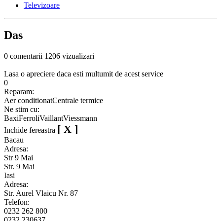
Televizoare
Das
0 comentarii
1206 vizualizari
Lasa o apreciere daca esti multumit de acest service
0
Reparam:
Aer conditionat
Centrale termice
Ne stim cu:
Baxi
Ferroli
Vaillant
Viessmann
[ X ]
Inchide fereastra
Bacau
Adresa:
Str 9 Mai
Str. 9 Mai
Iasi
Adresa:
Str. Aurel Vlaicu Nr. 87
Telefon:
0232 262 800
0232 230637