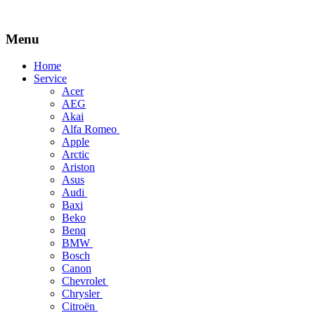
Menu
Skip
Home
to
Service
content
Acer
AEG
Akai
Alfa Romeo
Apple
Arctic
Ariston
Asus
Audi
Baxi
Beko
Benq
BMW
Bosch
Canon
Chevrolet
Chrysler
Citroën