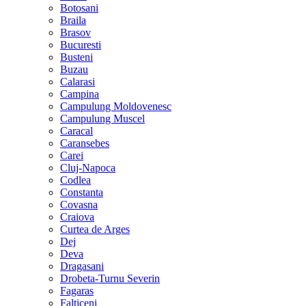
Botosani
Braila
Brasov
Bucuresti
Busteni
Buzau
Calarasi
Campina
Campulung Moldovenesc
Campulung Muscel
Caracal
Caransebes
Carei
Cluj-Napoca
Codlea
Constanta
Covasna
Craiova
Curtea de Arges
Dej
Deva
Dragasani
Drobeta-Turnu Severin
Fagaras
Falticeni