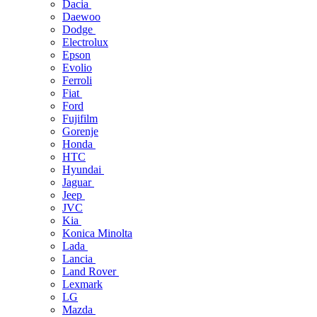
Dacia
Daewoo
Dodge
Electrolux
Epson
Evolio
Ferroli
Fiat
Ford
Fujifilm
Gorenje
Honda
HTC
Hyundai
Jaguar
Jeep
JVC
Kia
Konica Minolta
Lada
Lancia
Land Rover
Lexmark
LG
Mazda