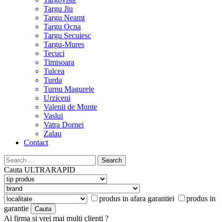
Targu Jiu
Targu Neamt
Targu Ocna
Targu Secuiesc
Targu-Mures
Tecuci
Timisoara
Tulcea
Turda
Turnu Magurele
Urziceni
Valenii de Munte
Vaslui
Vatra Dornei
Zalau
Contact
Search
for:
Cauta
ULTRARAPID
produs in afara garantiei
produs in
garantie
Ai firma si vrei mai multi clienti ?