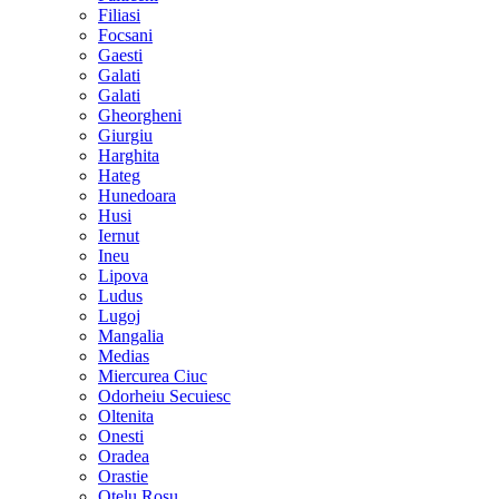
Filiasi
Focsani
Gaesti
Galati
Galati
Gheorgheni
Giurgiu
Harghita
Hateg
Hunedoara
Husi
Iernut
Ineu
Lipova
Ludus
Lugoj
Mangalia
Medias
Miercurea Ciuc
Odorheiu Secuiesc
Oltenita
Onesti
Oradea
Orastie
Otelu Rosu