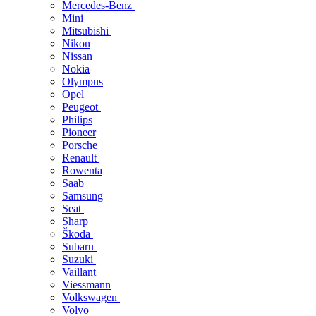
Mercedes-Benz
Mini
Mitsubishi
Nikon
Nissan
Nokia
Olympus
Opel
Peugeot
Philips
Pioneer
Porsche
Renault
Rowenta
Saab
Samsung
Seat
Sharp
Škoda
Subaru
Suzuki
Vaillant
Viessmann
Volkswagen
Volvo