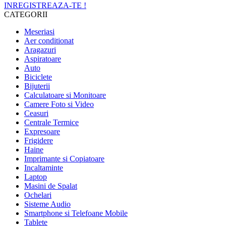
INREGISTREAZA-TE !
CATEGORII
Meseriasi
Aer conditionat
Aragazuri
Aspiratoare
Auto
Biciclete
Bijuterii
Calculatoare si Monitoare
Camere Foto si Video
Ceasuri
Centrale Termice
Expresoare
Frigidere
Haine
Imprimante si Copiatoare
Incaltaminte
Laptop
Masini de Spalat
Ochelari
Sisteme Audio
Smartphone si Telefoane Mobile
Tablete