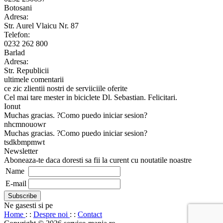
Botosani
Adresa:
Str. Aurel Vlaicu Nr. 87
Telefon:
0232 262 800
Barlad
Adresa:
Str. Republicii
ultimele comentarii
ce zic zlientii nostri de serviiciile oferite
Cel mai tare mester in biciclete Dl. Sebastian. Felicitari.
Ionut
Muchas gracias. ?Como puedo iniciar sesion?
nhcmnouowr
Muchas gracias. ?Como puedo iniciar sesion?
tsdkbmpmwt
Newsletter
Aboneaza-te daca doresti sa fii la curent cu noutatile noastre
Name
E-mail
Ne gasesti si pe
Home
: :
Despre noi
: :
Contact