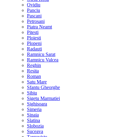
Ovidiu
Panciu
Pascani
Petrosani
Piatra Neamt
Pitesti
Ploiesti
Plopeni
Radauti
Ramnicu Sarat
Ramnicu Valcea
Reghin
Resita
Roman
Satu Mare
Sfantu Gheorghe
Sibiu
Sigetu Marmatiei
Sighisoara
Simeria
Sinaia
Slatina
Slobozia
Suceava
Targoviste