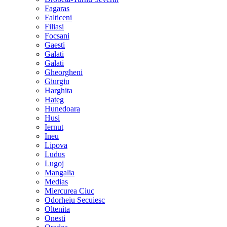
Fagaras
Falticeni
Filiasi
Focsani
Gaesti
Galati
Galati
Gheorgheni
Giurgiu
Harghita
Hateg
Hunedoara
Husi
Iernut
Ineu
Lipova
Ludus
Lugoj
Mangalia
Medias
Miercurea Ciuc
Odorheiu Secuiesc
Oltenita
Onesti