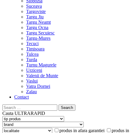
Slobozia
Suceava
Targoviste
Targu Jiu
Targu Neamt
Targu Ocna
Targu Secuiesc
Targu-Mures
Tecuci
Timisoara
Tulcea
Turda
Turnu Magurele
Urziceni
Valenii de Munte
Vaslui
Vatra Dornei
Zalau
Contact
Search
for:
Cauta
ULTRARAPID
produs in afara garantiei
produs in