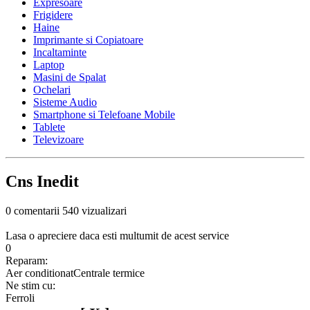
Expresoare
Frigidere
Haine
Imprimante si Copiatoare
Incaltaminte
Laptop
Masini de Spalat
Ochelari
Sisteme Audio
Smartphone si Telefoane Mobile
Tablete
Televizoare
Cns Inedit
0 comentarii
540 vizualizari
Lasa o apreciere daca esti multumit de acest service
0
Reparam:
Aer conditionat
Centrale termice
Ne stim cu:
Ferroli