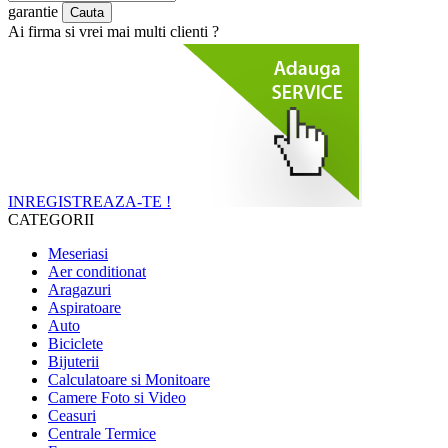
garantie
Ai firma si vrei mai multi clienti ?
INREGISTREAZA-TE !
CATEGORII
Meseriasi
Aer conditionat
Aragazuri
Aspiratoare
Auto
Biciclete
Bijuterii
Calculatoare si Monitoare
Camere Foto si Video
Ceasuri
Centrale Termice