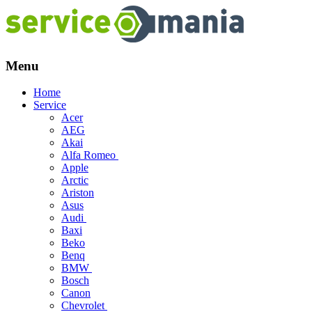
Menu
Skip
Home
to
Service
content
Acer
AEG
Akai
Alfa Romeo
Apple
Arctic
Ariston
Asus
Audi
Baxi
Beko
Benq
BMW
Bosch
Canon
Chevrolet