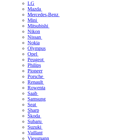
LG
Mazda
Mercedes-Benz
Mini
Mitsubishi
Nikon
Nissan
Nokia
Olympus
Opel
Peugeot
Philips
Pioneer
Porsche
Renault
Rowenta
Saab
Samsung
Seat
Sharp
Škoda
Subaru
Suzuki
Vaillant
Viessmann