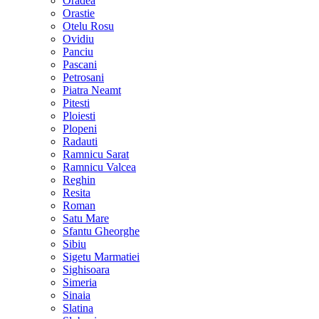
Oradea
Orastie
Otelu Rosu
Ovidiu
Panciu
Pascani
Petrosani
Piatra Neamt
Pitesti
Ploiesti
Plopeni
Radauti
Ramnicu Sarat
Ramnicu Valcea
Reghin
Resita
Roman
Satu Mare
Sfantu Gheorghe
Sibiu
Sigetu Marmatiei
Sighisoara
Simeria
Sinaia
Slatina