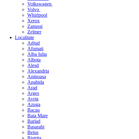
Volkswagen
Volvo
Whirlpool
Xerox
Zanussi
Zelmer
Localitate
Adjud
Afumati
Alba Iulia
Albota
Alesd
Alexandria
Aninoasa
Apahida
Arad
Arges
Avrig
Azuga
Bacau
Baia Mare
Barlad
Basarabi
Beius
Bistrita