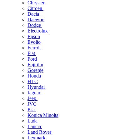
Chrysler
Citroën
Dacia
Daewoo
Dodge
Electrolux
Epson
Evolio
Ferroli
Fiat
Ford
Fujifilm
Gorenje
Honda
HTC
Hyundai
Jaguar
Jeep
JVC
Kia
Konica Minolta
Lada
Lancia
Land Rover
Lexmark