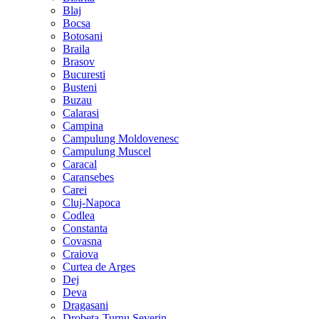
Blaj
Bocsa
Botosani
Braila
Brasov
Bucuresti
Busteni
Buzau
Calarasi
Campina
Campulung Moldovenesc
Campulung Muscel
Caracal
Caransebes
Carei
Cluj-Napoca
Codlea
Constanta
Covasna
Craiova
Curtea de Arges
Dej
Deva
Dragasani
Drobeta-Turnu Severin