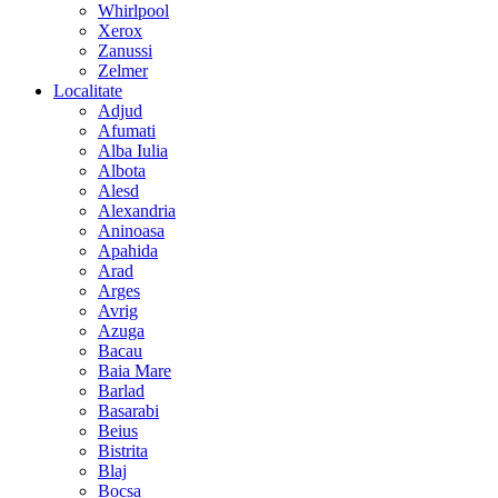
Whirlpool
Xerox
Zanussi
Zelmer
Localitate
Adjud
Afumati
Alba Iulia
Albota
Alesd
Alexandria
Aninoasa
Apahida
Arad
Arges
Avrig
Azuga
Bacau
Baia Mare
Barlad
Basarabi
Beius
Bistrita
Blaj
Bocsa