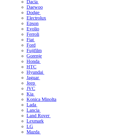
Dacia
Daewoo
Dodge
Electrolux
Epson
Evolio
Ferroli
Fiat
Ford
Fujifilm
Gorenje
Honda
HTC
Hyundai
Jaguar
Jeep
JVC
Kia
Konica Minolta
Lada
Lancia
Land Rover
Lexmark
LG
Mazda