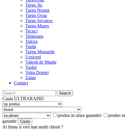
Targu Jiu
Targu Neamt
Targu Ocna
Targu Secuiesc
Targu-Mures
Tecuci
Timisoara
Tulcea
Turda
Turnu Magurele
Urziceni
Valenii de Munte
Vaslui
Vatra Dornei
Zalau
Contact
Search
for:
Cauta
ULTRARAPID
produs in afara garantiei
produs in
garantie
Ai firma si vrei mai multi clienti ?