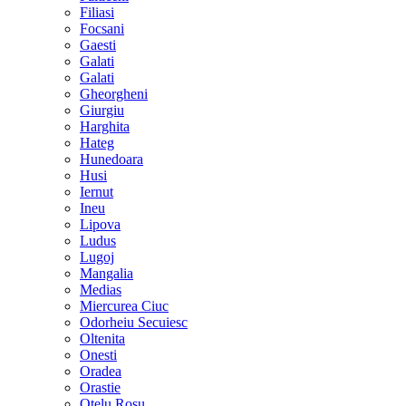
Filiasi
Focsani
Gaesti
Galati
Galati
Gheorgheni
Giurgiu
Harghita
Hateg
Hunedoara
Husi
Iernut
Ineu
Lipova
Ludus
Lugoj
Mangalia
Medias
Miercurea Ciuc
Odorheiu Secuiesc
Oltenita
Onesti
Oradea
Orastie
Otelu Rosu