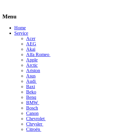
Menu
Skip
Home
to
Service
content
Acer
AEG
Akai
Alfa Romeo
Apple
Arctic
Ariston
Asus
Audi
Baxi
Beko
Benq
BMW
Bosch
Canon
Chevrolet
Chrysler
Citroën