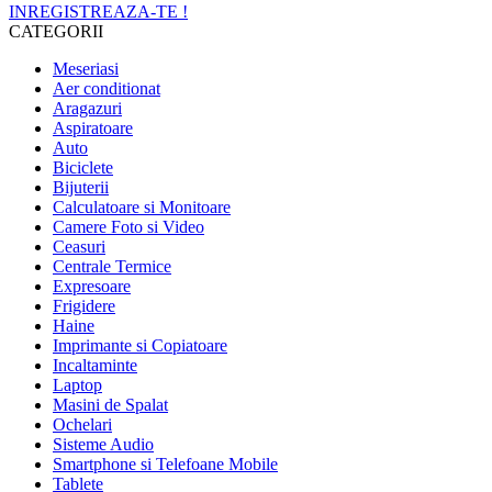
INREGISTREAZA-TE !
CATEGORII
Meseriasi
Aer conditionat
Aragazuri
Aspiratoare
Auto
Biciclete
Bijuterii
Calculatoare si Monitoare
Camere Foto si Video
Ceasuri
Centrale Termice
Expresoare
Frigidere
Haine
Imprimante si Copiatoare
Incaltaminte
Laptop
Masini de Spalat
Ochelari
Sisteme Audio
Smartphone si Telefoane Mobile
Tablete