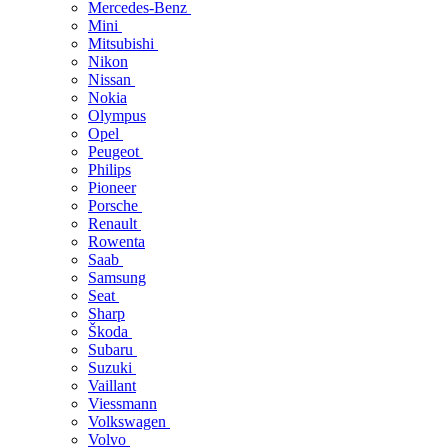
Mercedes-Benz
Mini
Mitsubishi
Nikon
Nissan
Nokia
Olympus
Opel
Peugeot
Philips
Pioneer
Porsche
Renault
Rowenta
Saab
Samsung
Seat
Sharp
Škoda
Subaru
Suzuki
Vaillant
Viessmann
Volkswagen
Volvo