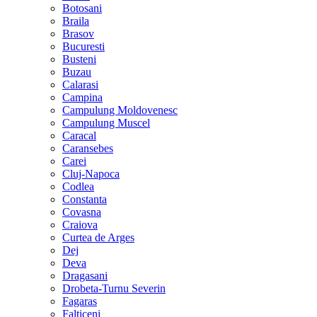
Botosani
Braila
Brasov
Bucuresti
Busteni
Buzau
Calarasi
Campina
Campulung Moldovenesc
Campulung Muscel
Caracal
Caransebes
Carei
Cluj-Napoca
Codlea
Constanta
Covasna
Craiova
Curtea de Arges
Dej
Deva
Dragasani
Drobeta-Turnu Severin
Fagaras
Falticeni