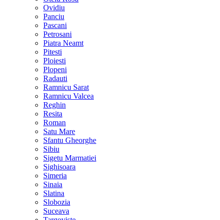
Ovidiu
Panciu
Pascani
Petrosani
Piatra Neamt
Pitesti
Ploiesti
Plopeni
Radauti
Ramnicu Sarat
Ramnicu Valcea
Reghin
Resita
Roman
Satu Mare
Sfantu Gheorghe
Sibiu
Sigetu Marmatiei
Sighisoara
Simeria
Sinaia
Slatina
Slobozia
Suceava
Targoviste