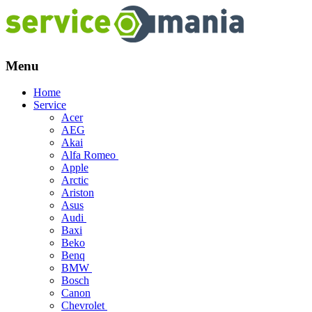
Menu
Skip
Home
to
Service
content
Acer
AEG
Akai
Alfa Romeo
Apple
Arctic
Ariston
Asus
Audi
Baxi
Beko
Benq
BMW
Bosch
Canon
Chevrolet