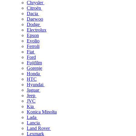
Chrysler
Citroën
Dacia
Daewoo
Dodge
Electrolux
Epson
Evolio
Ferroli
Fiat
Ford
Fujifilm
Gorenje
Honda
HTC
Hyundai
Jaguar
Jeep
JVC
Kia
Konica Minolta
Lada
Lancia
Land Rover
Lexmark