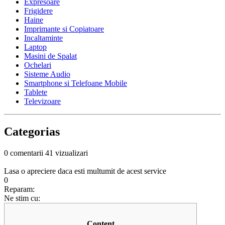
Expresoare
Frigidere
Haine
Imprimante si Copiatoare
Incaltaminte
Laptop
Masini de Spalat
Ochelari
Sisteme Audio
Smartphone si Telefoane Mobile
Tablete
Televizoare
Categorias
0 comentarii
41 vizualizari
Lasa o apreciere daca esti multumit de acest service
0
Reparam:
Ne stim cu:
Content