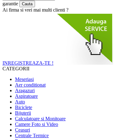
garantie
Ai firma si vrei mai multi clienti ?
INREGISTREAZA-TE !
CATEGORII
Meseriasi
Aer conditionat
Aragazuri
Aspiratoare
Auto
Biciclete
Bijuterii
Calculatoare si Monitoare
Camere Foto si Video
Ceasuri
Centrale Termice