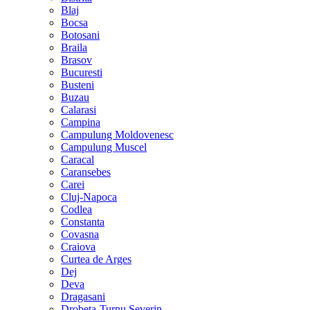
Blaj
Bocsa
Botosani
Braila
Brasov
Bucuresti
Busteni
Buzau
Calarasi
Campina
Campulung Moldovenesc
Campulung Muscel
Caracal
Caransebes
Carei
Cluj-Napoca
Codlea
Constanta
Covasna
Craiova
Curtea de Arges
Dej
Deva
Dragasani
Drobeta-Turnu Severin