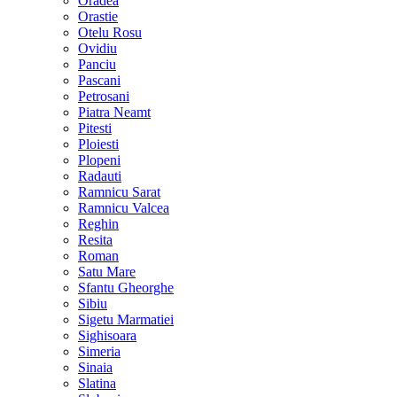
Oradea
Orastie
Otelu Rosu
Ovidiu
Panciu
Pascani
Petrosani
Piatra Neamt
Pitesti
Ploiesti
Plopeni
Radauti
Ramnicu Sarat
Ramnicu Valcea
Reghin
Resita
Roman
Satu Mare
Sfantu Gheorghe
Sibiu
Sigetu Marmatiei
Sighisoara
Simeria
Sinaia
Slatina