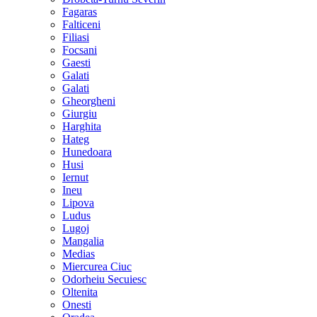
Fagaras
Falticeni
Filiasi
Focsani
Gaesti
Galati
Galati
Gheorgheni
Giurgiu
Harghita
Hateg
Hunedoara
Husi
Iernut
Ineu
Lipova
Ludus
Lugoj
Mangalia
Medias
Miercurea Ciuc
Odorheiu Secuiesc
Oltenita
Onesti