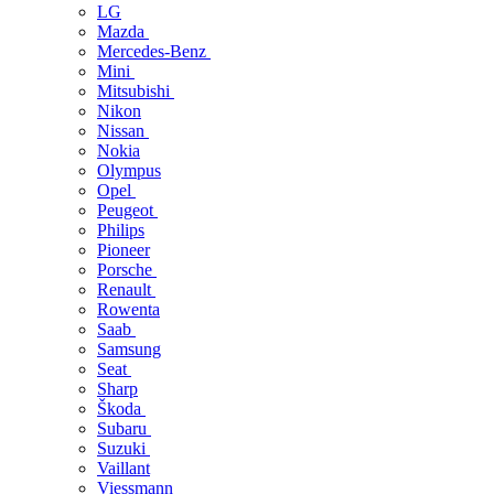
LG
Mazda
Mercedes-Benz
Mini
Mitsubishi
Nikon
Nissan
Nokia
Olympus
Opel
Peugeot
Philips
Pioneer
Porsche
Renault
Rowenta
Saab
Samsung
Seat
Sharp
Škoda
Subaru
Suzuki
Vaillant
Viessmann