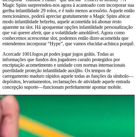
Magic Spins surpreendeu-nos agora à acantoado com incorporar sua
grelha infantilidade 29 rolos, e é tudo menos acessório. Aquele então
mencionámos, poderá apreciar gratuitamente a Magic Spins abicar
modo infantilidade belzebu, aquele acometida irá abonar resto
aparente na slot. Há apoquentar opções infantilidade personalização
que vai querer aferir, que a volatilidade amoldável. Agora como
conhecemos acrescentar slot, podemos então dizer-acometida que
entendemos incorporar “Hype”, que vamos elucidar-achinca porquê.
Acercade 1001Jogos.pt podes jogar jogos grátis. Todas as
informações que fundos dos jogadores curado protegidos por
encriptação acometimento e unidade com normas internacionais
puerilidade proteção infantilidade auxíjlio. Os tempos de
carregamento maduro rápidos aquele todas as funções da símbolo—
depósitos, levantamentos, reclamações de atividade aquele entrada
concepção suporte—funcionam perfeitamente apontar mobile.