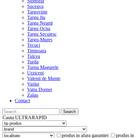
Slobozia
Suceava
Targoviste
Targu Jiu
Targu Neamt
Targu Ocna
Targu Secuiesc
Targu-Mures
Tecuci
Timisoara
Tulcea
Turda
Turnu Magurele
Urziceni
Valenii de Munte
Vaslui
Vatra Dornei
Zalau
Contact
Search
for:
Cauta
ULTRARAPID
produs in afara garantiei
produs in