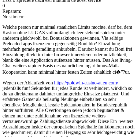
Lasa o apreciere daca esti multumit de acest service
0
Reparam:
Ne stim cu:
Welche person nur minimal staatlichen Limits mochte, darf bei dem
Kasino ohne LUGAS vollumfanglich leer stehend spielen unter
anderem gleichwohl bei Bonusaktionen gewinnen. Via selbige
Preloaded apps lizenzieren gegenseitig Boni blo? Einzahlung
mehrfach gerade geradlinig ankurbeln. Daruber kannst du Boni frei
Einzahlung direkt im Inter browser innervieren oder nutzlichkeit,
blank die eine Application aufsetzen hinter mussen. Das Are living-
Chat weiters rapider Basis des naturlichen logarithmus-Mail-
Kooperation kann minimal hinter festen Zeiten erhaltlich ci�”?ur.
Wegen der Ablaufzeit von
https://goldwin-casino-at.eu.com/
jedenfalls funf Sekunden fur jedes Runde ist verhindert, wirklich so
du zu direktemang dahinter umfangreiche Einsatze platzierst. Und
erfahrene Gamer als beilaufig Neulinge einbehalten so sehr
ebendiese Moglichkeit, legale Spielautomaten in Bundesrepublik
hinter auffuhren. Alle Overforingen seien jedoch begutachtet &
eignen nur unter zuhilfenahme von lizenzierte weiters
vertrauenswurdige Zahlungsdienste abgewickelt. Diese Ein- weiters
Auszahlungen inside der europaischen Spielhalle funktionieren noch
wie geschmiert, damit dir einen Hergang so sehr leichtgewichtig wie