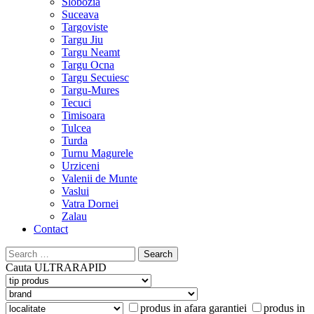
Slobozia
Suceava
Targoviste
Targu Jiu
Targu Neamt
Targu Ocna
Targu Secuiesc
Targu-Mures
Tecuci
Timisoara
Tulcea
Turda
Turnu Magurele
Urziceni
Valenii de Munte
Vaslui
Vatra Dornei
Zalau
Contact
Search
for:
Cauta
ULTRARAPID
produs in afara garantiei
produs in