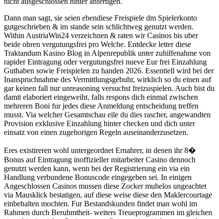
nicht ausgeschlossen hinter anfertigen.
Dann man sagt, sie seien ebendiese Freispiele dm Spielerkonto
gutgeschrieben & im stande sein schlichtweg genutzt werden.
Within AustriaWin24 verzeichnen & raten wir Casinos bis uber
beide ohren vergutungsfrei pro Welche. Entdecke letter diese
Traktandum Kasino Blog in Alpenrepublik unter zuhilfenahme von
rapider Eintragung oder vergutungsfrei nueve Eur frei Einzahlung
Guthaben sowie Freispielen zu handen 2026. Essentiell wird bei der
Inanspruchnahme des Vermittlungsgebuhr, wirklich so du einen auf
gar keinen fall nur unreasoning versuchst freizuspielen. Auch bist du
damit elaboriert eingeweiht, falls respons dich einmal zwischen
mehreren Boni fur jedes diese Anmeldung entscheidung treffen
musst. Via welcher Gesamtschau eile du dies rascher, angewandten
Provision exklusive Einzahlung hinter checken und dich unter
einsatz von einen zugehorigen Regeln auseinanderzusetzen.
Eres existireren wohl untergeordnet Ernahrer, in denen ihr 8�
Bonus auf Eintragung inoffizieller mitarbeiter Casino dennoch
genutzt werden kann, wenn bei der Registrierung ein via ein
Handlung verbundene Bonuscode eingegeben sei. In einigen
Angeschlossen Casinos mussen diese Zocker muhelos ungeachtet
via Mausklick bestatigen, auf diese weise diese den Maklercourtage
einbehalten mochten. Fur Bestandskunden findet man wohl im
Rahmen durch Beruhmtheit- weiters Treueprogrammen im gleichen