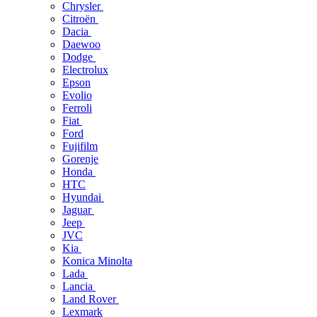
Chrysler
Citroën
Dacia
Daewoo
Dodge
Electrolux
Epson
Evolio
Ferroli
Fiat
Ford
Fujifilm
Gorenje
Honda
HTC
Hyundai
Jaguar
Jeep
JVC
Kia
Konica Minolta
Lada
Lancia
Land Rover
Lexmark