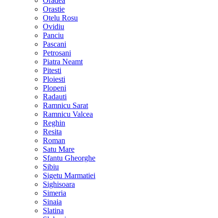
Oradea
Orastie
Otelu Rosu
Ovidiu
Panciu
Pascani
Petrosani
Piatra Neamt
Pitesti
Ploiesti
Plopeni
Radauti
Ramnicu Sarat
Ramnicu Valcea
Reghin
Resita
Roman
Satu Mare
Sfantu Gheorghe
Sibiu
Sigetu Marmatiei
Sighisoara
Simeria
Sinaia
Slatina