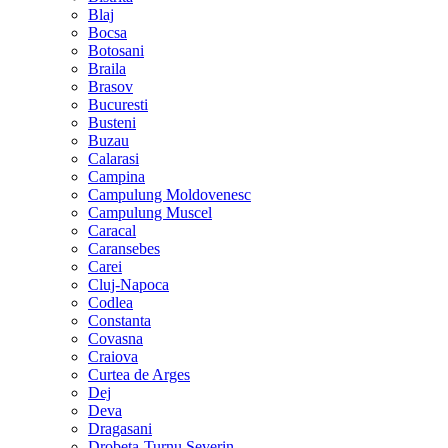
Blaj
Bocsa
Botosani
Braila
Brasov
Bucuresti
Busteni
Buzau
Calarasi
Campina
Campulung Moldovenesc
Campulung Muscel
Caracal
Caransebes
Carei
Cluj-Napoca
Codlea
Constanta
Covasna
Craiova
Curtea de Arges
Dej
Deva
Dragasani
Drobeta-Turnu Severin