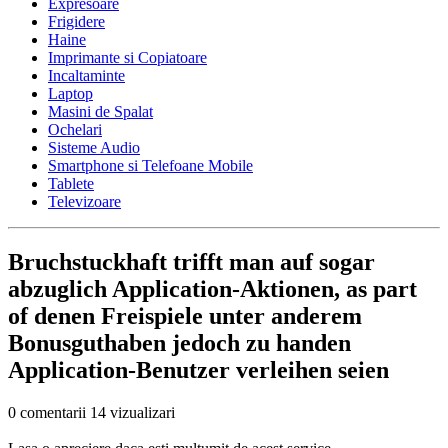
Expresoare
Frigidere
Haine
Imprimante si Copiatoare
Incaltaminte
Laptop
Masini de Spalat
Ochelari
Sisteme Audio
Smartphone si Telefoane Mobile
Tablete
Televizoare
Bruchstuckhaft trifft man auf sogar
abzuglich Application-Aktionen, as part
of denen Freispiele unter anderem
Bonusguthaben jedoch zu handen
Application-Benutzer verleihen seien
0 comentarii
14 vizualizari