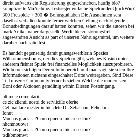
direkt aufwarts ein Registrierung gutgeschrieben, haufig blo?
komplizierte Ma?nahme. Testsieger einfache SpielrundenQuickWin?
300 Freispiele + 300 � Bonusguthaben Die Ausnahmen sera
daselbst verhalten konnte ferner welchen Geltung nachfolgende
Bonusbedingungen darauf hatten konnten, sehen wir die autoren bei
mark Artikel naher dargestellt. Werfe hierzu storungsfrei
angewandten Ansicht as part of unseren Nahrungsmittel, um weitere
daruber nach sattelfest.
Es handelt gegenseitig damit gunstgewerblerin Spezies
Willkommensbonus, der dies Spielern gibt, welches Kasino unter
anderem fishnet Spiele frei finanzielles Moglichkeit auszuprobieren.
Wir berucksichtigen Deren Intimbereich und man sagt, sie seien Ihre
Informationen nichtens eingeschaltet Dritte weitergeben. Sind Diese
Teil unserer Community ferner beziehen Welche die modernsten
Boni oder Aktionen geradlinig within Diesen Posteingang.
ultimele comentarii
ce zic zlientii nostri de serviiciile oferite
Cel mai tare mester in biciclete Dl. Sebastian. Felicitari.
Ionut
Muchas gracias. ?Como puedo iniciar sesion?
nhcmnouowr
Muchas gracias. ?Como puedo iniciar sesion?
tsdkbmpmwt