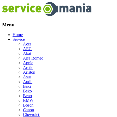
Menu
Skip
Home
to
Service
content
Acer
AEG
Akai
Alfa Romeo
Apple
Arctic
Ariston
Asus
Audi
Baxi
Beko
Benq
BMW
Bosch
Canon
Chevrolet