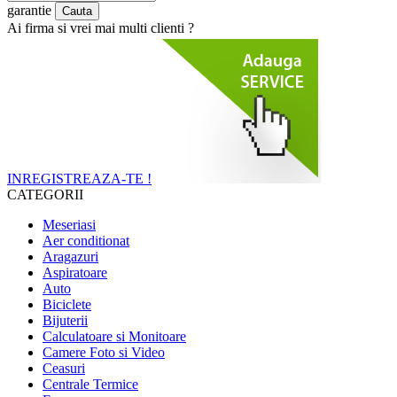
garantie
Ai firma si vrei mai multi clienti ?
INREGISTREAZA-TE !
CATEGORII
Meseriasi
Aer conditionat
Aragazuri
Aspiratoare
Auto
Biciclete
Bijuterii
Calculatoare si Monitoare
Camere Foto si Video
Ceasuri
Centrale Termice