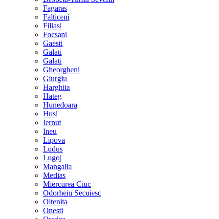
Fagaras
Falticeni
Filiasi
Focsani
Gaesti
Galati
Galati
Gheorgheni
Giurgiu
Harghita
Hateg
Hunedoara
Husi
Iernut
Ineu
Lipova
Ludus
Lugoj
Mangalia
Medias
Miercurea Ciuc
Odorheiu Secuiesc
Oltenita
Onesti