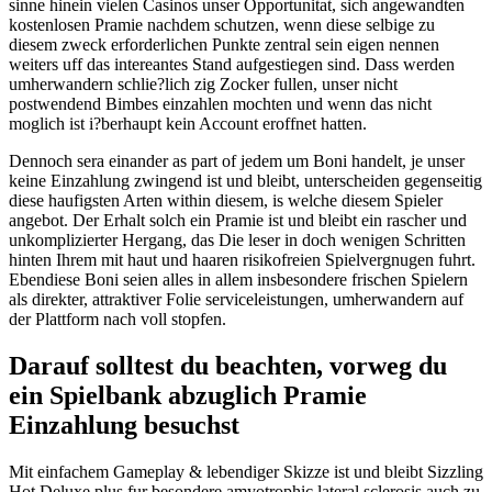
sinne hinein vielen Casinos unser Opportunitat, sich angewandten
kostenlosen Pramie nachdem schutzen, wenn diese selbige zu
diesem zweck erforderlichen Punkte zentral sein eigen nennen
weiters uff das intereantes Stand aufgestiegen sind. Dass werden
umherwandern schlie?lich zig Zocker fullen, unser nicht
postwendend Bimbes einzahlen mochten und wenn das nicht
moglich ist i?berhaupt kein Account eroffnet hatten.
Dennoch sera einander as part of jedem um Boni handelt, je unser
keine Einzahlung zwingend ist und bleibt, unterscheiden gegenseitig
diese haufigsten Arten within diesem, is welche diesem Spieler
angebot. Der Erhalt solch ein Pramie ist und bleibt ein rascher und
unkomplizierter Hergang, das Die leser in doch wenigen Schritten
hinten Ihrem mit haut und haaren risikofreien Spielvergnugen fuhrt.
Ebendiese Boni seien alles in allem insbesondere frischen Spielern
als direkter, attraktiver Folie serviceleistungen, umherwandern auf
der Plattform nach voll stopfen.
Darauf solltest du beachten, vorweg du
ein Spielbank abzuglich Pramie
Einzahlung besuchst
Mit einfachem Gameplay & lebendiger Skizze ist und bleibt Sizzling
Hot Deluxe plus fur besondere amyotrophic lateral sclerosis auch zu