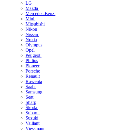
LG
Mazda
Mercedes-Benz
Mini
Mitsubishi
Nikon
Nissan
Nokia
Olympus
Opel
Peugeot
Philips
Pioneer
Porsche
Renault
Rowenta
Saab
Samsung
Seat
Sharp
Škoda
Subaru
Suzuki
Vaillant
Viessmann