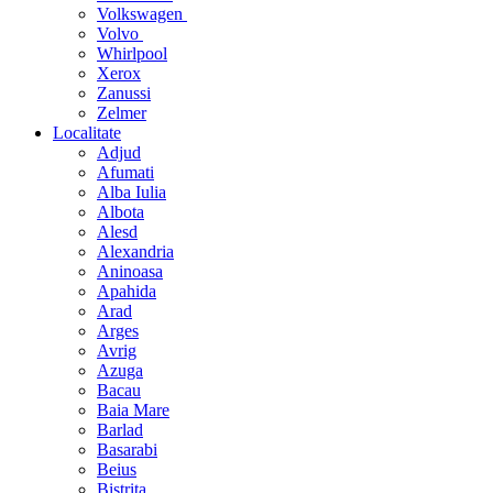
Volkswagen
Volvo
Whirlpool
Xerox
Zanussi
Zelmer
Localitate
Adjud
Afumati
Alba Iulia
Albota
Alesd
Alexandria
Aninoasa
Apahida
Arad
Arges
Avrig
Azuga
Bacau
Baia Mare
Barlad
Basarabi
Beius
Bistrita