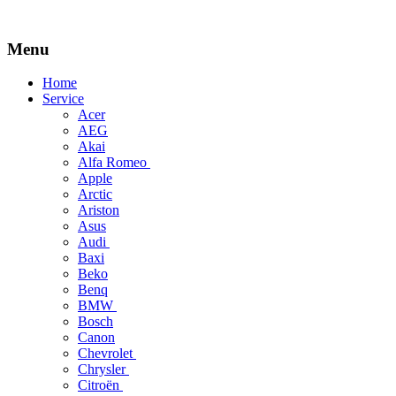
Menu
Skip
Home
to
Service
content
Acer
AEG
Akai
Alfa Romeo
Apple
Arctic
Ariston
Asus
Audi
Baxi
Beko
Benq
BMW
Bosch
Canon
Chevrolet
Chrysler
Citroën