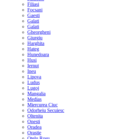
Filiasi
Focsani
Gaesti
Galati
Galati
Gheorgheni
Giurgiu
Harghita
Hateg
Hunedoara
Husi
Iernut
Ineu
Lipova
Ludus
Lugoj
Mangalia
Medias
Miercurea Ciuc
Odorheiu Secuiesc
Oltenita
Onesti
Oradea
Orastie
Otelu Rosu