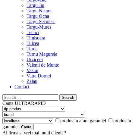
Targu Jiu
Targu Neamt
Targu Ocna
Targu Secuiesc
Targu-Mures
Tecuci
Timisoara
Tulcea
Turda
Turnu Magurele
Urziceni
Valenii de Munte
Vaslui
Vatra Dornei
Zalau
Contact
Search
for:
Cauta
ULTRARAPID
produs in afara garantiei
produs in
garantie
Ai firma si vrei mai multi clienti ?