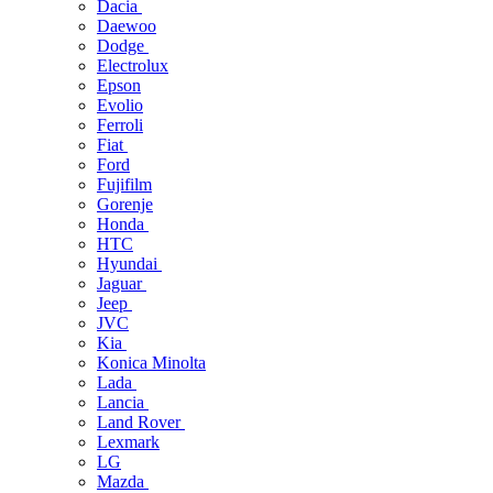
Dacia
Daewoo
Dodge
Electrolux
Epson
Evolio
Ferroli
Fiat
Ford
Fujifilm
Gorenje
Honda
HTC
Hyundai
Jaguar
Jeep
JVC
Kia
Konica Minolta
Lada
Lancia
Land Rover
Lexmark
LG
Mazda