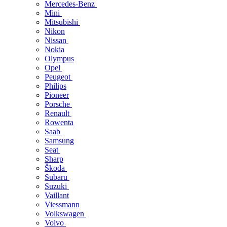
Mercedes-Benz
Mini
Mitsubishi
Nikon
Nissan
Nokia
Olympus
Opel
Peugeot
Philips
Pioneer
Porsche
Renault
Rowenta
Saab
Samsung
Seat
Sharp
Škoda
Subaru
Suzuki
Vaillant
Viessmann
Volkswagen
Volvo