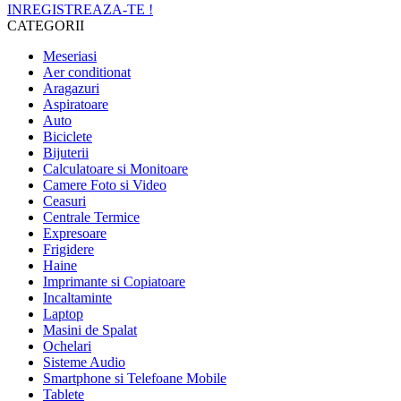
INREGISTREAZA-TE !
CATEGORII
Meseriasi
Aer conditionat
Aragazuri
Aspiratoare
Auto
Biciclete
Bijuterii
Calculatoare si Monitoare
Camere Foto si Video
Ceasuri
Centrale Termice
Expresoare
Frigidere
Haine
Imprimante si Copiatoare
Incaltaminte
Laptop
Masini de Spalat
Ochelari
Sisteme Audio
Smartphone si Telefoane Mobile
Tablete