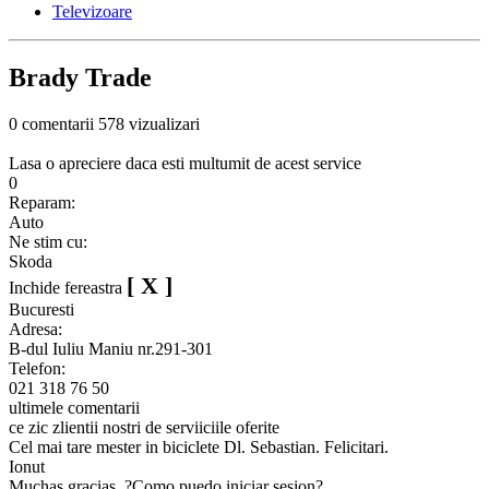
Televizoare
Brady Trade
0 comentarii
578 vizualizari
Lasa o apreciere daca esti multumit de acest service
0
Reparam:
Auto
Ne stim cu:
Skoda
[ X ]
Inchide fereastra
Bucuresti
Adresa:
B-dul Iuliu Maniu nr.291-301
Telefon:
021 318 76 50
ultimele comentarii
ce zic zlientii nostri de serviiciile oferite
Cel mai tare mester in biciclete Dl. Sebastian. Felicitari.
Ionut
Muchas gracias. ?Como puedo iniciar sesion?