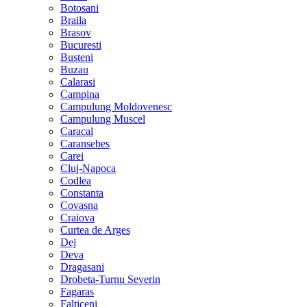
Botosani
Braila
Brasov
Bucuresti
Busteni
Buzau
Calarasi
Campina
Campulung Moldovenesc
Campulung Muscel
Caracal
Caransebes
Carei
Cluj-Napoca
Codlea
Constanta
Covasna
Craiova
Curtea de Arges
Dej
Deva
Dragasani
Drobeta-Turnu Severin
Fagaras
Falticeni