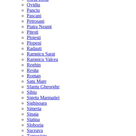
Ovidiu
Panciu
Pascani
Petrosani
Piatra Neamt
Pitesti
Ploiesti
Plopeni
Radauti
Ramnicu Sarat
Ramnicu Valcea
Reghin
Resita
Roman
Satu Mare
Sfantu Gheorghe
Sibiu
Sigetu Marmatiei
Sighisoara
Simeria
Sinaia
Slatina
Slobozia
Suceava
Targoviste