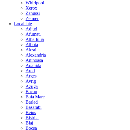
Whirlpool
Xerox
Zanussi
Zelmer
Localitate
Adjud
Afumati
Alba Iulia
Albota
Alesd
Alexandria
Aninoasa
Apahida
Arad
Arges
Avrig
Azuga
Bacau
Baia Mare
Barlad
Basarabi
Beius
Bistrita
Blaj
Bocsa