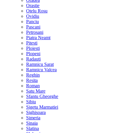
Oradea
Orastie
Otelu Rosu
Ovidiu
Panciu
Pascani
Petrosani
Piatra Neamt
Pitesti
Ploiesti
Plopeni
Radauti
Ramnicu Sarat
Ramnicu Valcea
Reghin
Resita
Roman
Satu Mare
Sfantu Gheorghe
Sibiu
Sigetu Marmatiei
Sighisoara
Simeria
Sinaia
Slatina