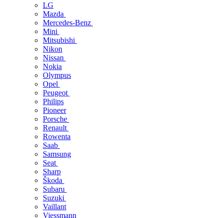
LG
Mazda
Mercedes-Benz
Mini
Mitsubishi
Nikon
Nissan
Nokia
Olympus
Opel
Peugeot
Philips
Pioneer
Porsche
Renault
Rowenta
Saab
Samsung
Seat
Sharp
Škoda
Subaru
Suzuki
Vaillant
Viessmann