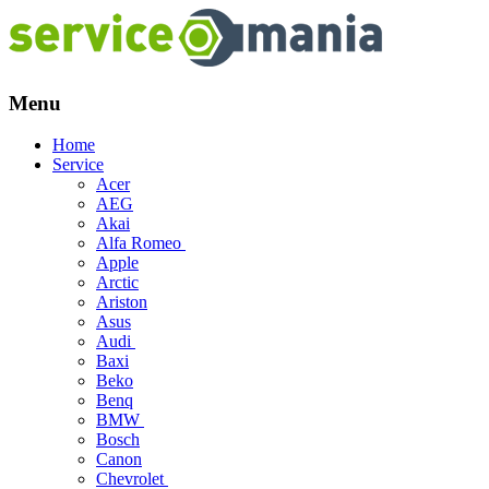
Menu
Skip
Home
to
Service
content
Acer
AEG
Akai
Alfa Romeo
Apple
Arctic
Ariston
Asus
Audi
Baxi
Beko
Benq
BMW
Bosch
Canon
Chevrolet