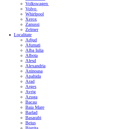
Volkswagen
Volvo
Whirlpool
Xerox
Zanussi
Zelmer
Localitate
Adjud
Afumati
Alba Iulia
Albota
Alesd
Alexandria
Aninoasa
Apahida
Arad
Arges
Avrig
Azuga
Bacau
Baia Mare
Barlad
Basarabi
Beius
Bistrita