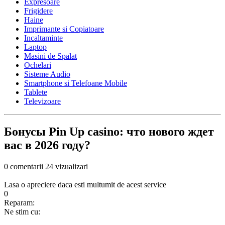
Expresoare
Frigidere
Haine
Imprimante si Copiatoare
Incaltaminte
Laptop
Masini de Spalat
Ochelari
Sisteme Audio
Smartphone si Telefoane Mobile
Tablete
Televizoare
Бонусы Pin Up casino: что нового ждет
вас в 2026 году?
0 comentarii
24 vizualizari
Lasa o apreciere daca esti multumit de acest service
0
Reparam:
Ne stim cu: