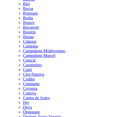
Blaj
Bocsa
Botosani
Braila
Brasov
Bucuresti
Busteni
Buzau
Calarasi
Campina
Campulung Moldovenesc
Campulung Muscel
Caracal
Caransebes
Carei
Cluj-Napoca
Codlea
Constanta
Covasna
Craiova
Curtea de Arges
Dej
Deva
Dragasani
Drobeta-Turnu Severin