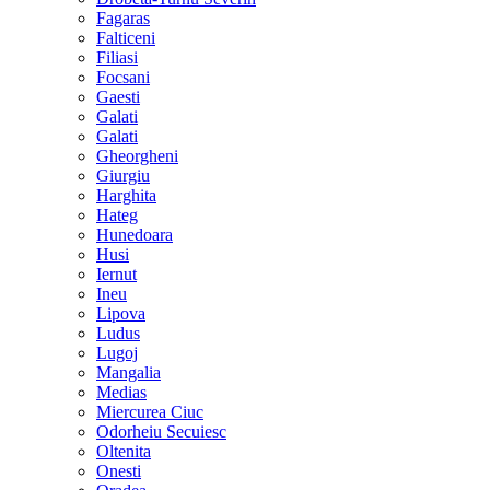
Fagaras
Falticeni
Filiasi
Focsani
Gaesti
Galati
Galati
Gheorgheni
Giurgiu
Harghita
Hateg
Hunedoara
Husi
Iernut
Ineu
Lipova
Ludus
Lugoj
Mangalia
Medias
Miercurea Ciuc
Odorheiu Secuiesc
Oltenita
Onesti