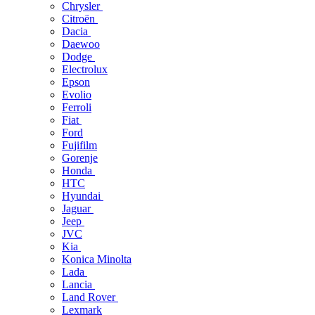
Chrysler
Citroën
Dacia
Daewoo
Dodge
Electrolux
Epson
Evolio
Ferroli
Fiat
Ford
Fujifilm
Gorenje
Honda
HTC
Hyundai
Jaguar
Jeep
JVC
Kia
Konica Minolta
Lada
Lancia
Land Rover
Lexmark