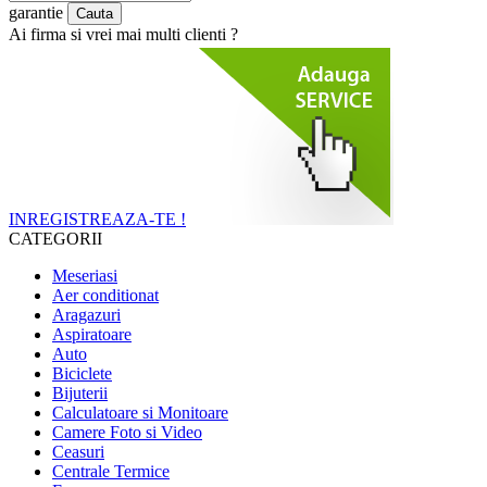
garantie
Ai firma si vrei mai multi clienti ?
INREGISTREAZA-TE !
CATEGORII
Meseriasi
Aer conditionat
Aragazuri
Aspiratoare
Auto
Biciclete
Bijuterii
Calculatoare si Monitoare
Camere Foto si Video
Ceasuri
Centrale Termice