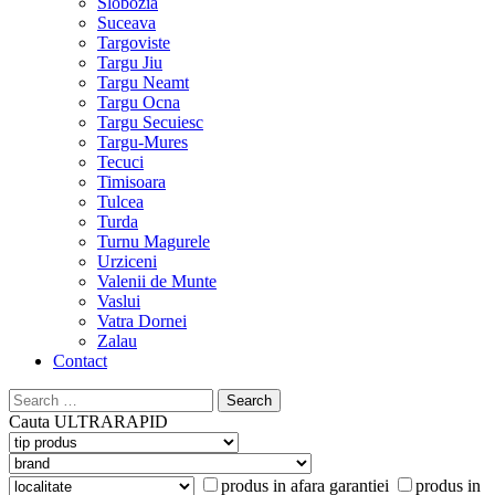
Slobozia
Suceava
Targoviste
Targu Jiu
Targu Neamt
Targu Ocna
Targu Secuiesc
Targu-Mures
Tecuci
Timisoara
Tulcea
Turda
Turnu Magurele
Urziceni
Valenii de Munte
Vaslui
Vatra Dornei
Zalau
Contact
Search
for:
Cauta
ULTRARAPID
produs in afara garantiei
produs in