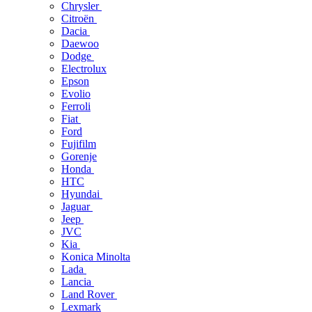
Chrysler
Citroën
Dacia
Daewoo
Dodge
Electrolux
Epson
Evolio
Ferroli
Fiat
Ford
Fujifilm
Gorenje
Honda
HTC
Hyundai
Jaguar
Jeep
JVC
Kia
Konica Minolta
Lada
Lancia
Land Rover
Lexmark