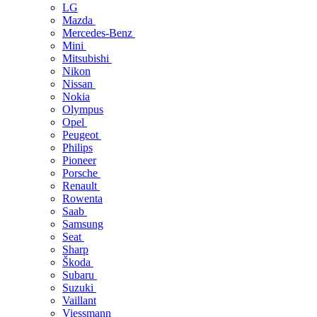
LG
Mazda
Mercedes-Benz
Mini
Mitsubishi
Nikon
Nissan
Nokia
Olympus
Opel
Peugeot
Philips
Pioneer
Porsche
Renault
Rowenta
Saab
Samsung
Seat
Sharp
Škoda
Subaru
Suzuki
Vaillant
Viessmann