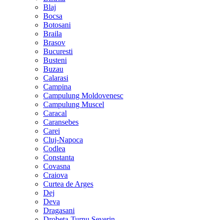
Blaj
Bocsa
Botosani
Braila
Brasov
Bucuresti
Busteni
Buzau
Calarasi
Campina
Campulung Moldovenesc
Campulung Muscel
Caracal
Caransebes
Carei
Cluj-Napoca
Codlea
Constanta
Covasna
Craiova
Curtea de Arges
Dej
Deva
Dragasani
Drobeta-Turnu Severin