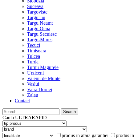
Slobozia
Suceava
Targoviste
Targu Jiu
Targu Neamt
Targu Ocna
Targu Secuiesc
Targu-Mures
Tecuci
Timisoara
Tulcea
Turda
Turnu Magurele
Urziceni
Valenii de Munte
Vaslui
Vatra Dornei
Zalau
Contact
Search
for:
Cauta
ULTRARAPID
produs in afara garantiei
produs in