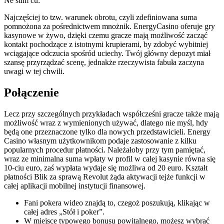
Ne stim cu:
Najczęściej to tzw. warunek obrotu, czyli zdefiniowana suma
pomnożona za pośrednictwem mnożnik. EnergyCasino oferuje gry
kasynowe w żywo, dzięki czemu gracze mają możliwość zacząć
kontakt pochodzące z istotnymi krupierami, by zdobyć wybitniej
wciągające odczucia spośród uciechy.
Twój główny depozyt miał
szansę przyrządzać scenę, jednakże rzeczywista fabuła zaczyna
uwagi w tej chwili.
Połączenie
Lecz przy szczególnych przykładach współcześni gracze także mają
możliwość wraz z wymienionych używać, dlatego nie myśl, hdy
będą one przeznaczone tylko dla nowych przedstawicieli. Energy
Casino własnym użytkownikom podaje zastosowanie z kilku
popularnych procedur płatności. Należałoby przy tym pamiętać,
wraz ze minimalna suma wpłaty w profil w całej kasynie równa się
10-ciu euro, zaś wypłata wydaje się możliwa od 20 euro. Kształt
płatności Blik za sprawą Revolut żąda aktywacji tejże funkcji w
całej aplikacji mobilnej instytucji finansowej.
Fani pokera wideo znajdą to, czegoż poszukują, klikając w
całej adres „Stół i poker”.
W miejsce typowego bonusu powitalnego, możesz wybrać