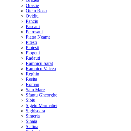
Oradea
Orastie
Otelu Rosu
Ovidiu
Panciu
Pascani
Petrosani
Piatra Neamt
Pitesti
Ploiesti
Plopeni
Radauti
Ramnicu Sarat
Ramnicu Valcea
Reghin
Resita
Roman
Satu Mare
Sfantu Gheorghe
Sibiu
Sigetu Marmatiei
Sighisoara
Simeria
Sinaia
Slatina