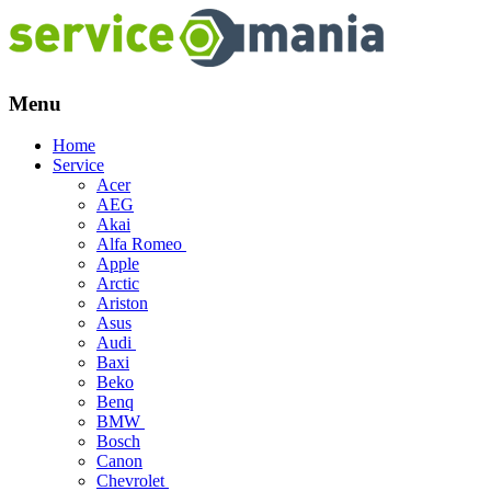
Menu
Skip
Home
to
Service
content
Acer
AEG
Akai
Alfa Romeo
Apple
Arctic
Ariston
Asus
Audi
Baxi
Beko
Benq
BMW
Bosch
Canon
Chevrolet