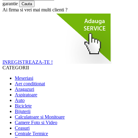
garantie
Ai firma si vrei mai multi clienti ?
INREGISTREAZA-TE !
CATEGORII
Meseriasi
Aer conditionat
Aragazuri
Aspiratoare
Auto
Biciclete
Bijuterii
Calculatoare si Monitoare
Camere Foto si Video
Ceasuri
Centrale Termice