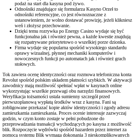
podaż na start dla kasyna pod żywo.
Odnośniki znajdujące się formularza Kasyno Orzeł to
odnośniki referencyjne, co jest równoznaczne z
ustanowieniem, że wolno dostawać prowizję, jeżeli klikniesz
weń i złożysz przechowanie.
Dzięki temu rozrywka po Energy Casino wydaje się być
funkcjonalna jak i również pewna, a każde kwestie znajdują
się rozpatrywane priorytetowo o wszelkiej porze dzionka.
Firma wydaje się popularna spośród wysokiego standardu
oprawy wizualnej, płynnej mechaniki komputerów i
nowoczesnych funkcji po automatach jak i również grach
stołowych.
Tok zawiera ocenę identyczności oraz rozmowa telefoniczna konta
Revolut spośród polskim układem płatności szybkich. W aktywacji
zawodnicy mają możliwość spełniać wpłat w kasynach online
wykorzystując wszelkie przewagi obu narzędzi finansowych.
Weryfikacja tożsamości ustala sumienny szczegół przed
pierwszoplanową wypłatą środków wraz z kasyna. Fani są
zobligowane przekazać kopie aktów identyczności i zgody adresu
zamieszkamia zamieszkania. Proces ocenie interesuje zazwyczaj
godzin, w czym konto zostaje w pełni pobudzone do
przeprowadzania transakcji wychodzących po kasyna z możliwość
blik. Rozpoczęcie wędrówki spośród hazardem przez internet za
pomocą systemu Blik wymaga dokonania 3 nieskomplikowanych