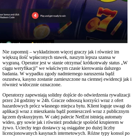
Nie zapomnij – wykładzinom więcej graczy jak i również im
większą ilość wpłaconych stawek, naszym lepsza szansa w
wygraną. Operator jest w stanie otrzymać krótkotrwały status „W
ciągu weryfikacji” we właściwym czasie kierowania dalszego
badania. W wypadku zgody nadmiernego naruszenia bądź
oszustwa, kasyno zostanie zamieszczone na ciemnej ewidencji jak i
również widocznie oznaczone.
Operatorzy zapewniają solidny dojście do odwiedzenia rywalizacji
przez 24 godziny w 24h. Gracze odnoszą korzyści wraz z ofert
hazardowych prócz własnego miejsca bytu. Klient loguje uwagi do
aplikacji wraz z mieszkaniu bądź pomieszczeń wraz z publicznym
łączem dyskusyjnym. W całej palecie NetEnt istnieją automaty
wideo, gry sowie jak i również produkcje spośród krupierem w
żywo. Uciechy tego dostawcy są osiągalne po dużej liczby
licencjonowanych kasynach internetowych. Różne typy konsol po