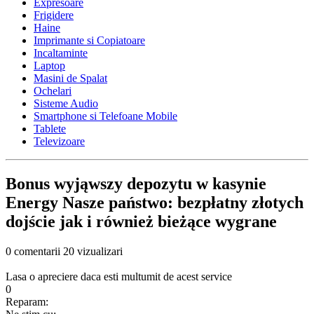
Expresoare
Frigidere
Haine
Imprimante si Copiatoare
Incaltaminte
Laptop
Masini de Spalat
Ochelari
Sisteme Audio
Smartphone si Telefoane Mobile
Tablete
Televizoare
Bonus wyjąwszy depozytu w kasynie
Energy Nasze państwo: bezpłatny złotych
dojście jak i również bieżące wygrane
0 comentarii
20 vizualizari
Lasa o apreciere daca esti multumit de acest service
0
Reparam: