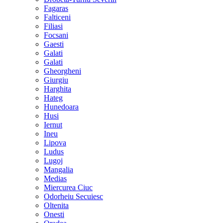
Fagaras
Falticeni
Filiasi
Focsani
Gaesti
Galati
Galati
Gheorgheni
Giurgiu
Harghita
Hateg
Hunedoara
Husi
Iernut
Ineu
Lipova
Ludus
Lugoj
Mangalia
Medias
Miercurea Ciuc
Odorheiu Secuiesc
Oltenita
Onesti