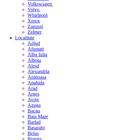
Volkswagen
Volvo
Whirlpool
Xerox
Zanussi
Zelmer
Localitate
Adjud
Afumati
Alba Iulia
Albota
Alesd
Alexandria
Aninoasa
Apahida
Arad
Arges
Avrig
Azuga
Bacau
Baia Mare
Barlad
Basarabi
Beius
Bistrita