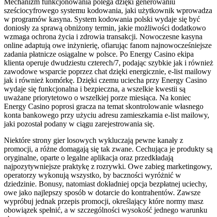
Mechanizm funkcjonowania polega dzięki generowaniu
sześciocyfrowego systemu kodowania, jaki użytkownik wprowadza
w programów kasyna. System kodowania polski wydaje się być
doniosły za sprawą obniżony termin, jakie możliwości dodatkowo
wzmaga ochrona życia i zdrowia transakcji. Nowoczesne kasyna
online adaptują owe inżynierię, ofiarując fanom najnowocześniejsze
zadania płatnicze osiągalne w polsce. Po Energy Casino ekipa
klienta operuje dwudziestu czterech/7, podając szybkie jak i również
zawodowe wsparcie poprzez chat dzięki energicznie, e-list mailowy
jak i również komórkę. Dzięki czemu uciecha przy Energy Casino
wydaje się funkcjonalna i bezpieczna, a wszelkie kwestii są
uważane priorytetowo o wszelkiej porze miesiąca. Na koniec
Energy Casino poprosi gracza na temat skontrolowanie własnego
konta bankowego przy użyciu adresu zamieszkamia e-list mailowy,
jaki pozostał podany w ciągu zarejestrowania się.
Niektóre strony gier losowych wykluczają pewne kanały z
promocji, a różne domagają się tak zwane. Cechująca je produkty są
oryginalne, oparte o legalne aplikacja oraz przedkładają
najpozytywniejsze praktykę z rozrywki. Owe zabieg marketingowy,
operatorzy wykonują wszystko, by baczności wyróżnić w
dziedzinie. Bonusy, natomiast dokładniej opcja bezpłatnej uciechy,
owe jako najlepszy sposób w dotarcie do kontrahentów. Zawsze
wypróbuj jednak przepis promocji, określający które normy masz
obowiązek spełnić, a w szczególności wysokość jednego warunku