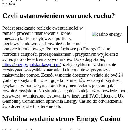
etapów.
Czyli ustanowieniem warunek ruchu?
Podest przekazuje rozległe ewentualności w
ramach procedur finansowania, które
mieszczą karty kredytowe, e-portfele,
przelewy bankowe jak i również odmienne
pomoce internetowego. Pomoc fachowe po Energy Casino
rozróżnia czujności profesjonalizmem i przyjaznym wyjściem z
sytuacji do odwiedzenia zawodników. Dokładają starań,
https://energy-polska-kasyno.pl/
ażeby szybko oraz skutecznie
rozstrzygać wszystkie zmartwienia internautów, przynosząc
maksymalne pomoc. Zespół wsparcia dostępny wydaje się być 24
godziny dzięki 24h i obsługuje konsumentów w całej dużej ilości
językach, w poniższym angielskim, niemieckim, polskim jak i
również rosyjskim. Na stronie osiągalne istnieją też odpowiedzi pod
zazwyczaj wymierzone testowania w instytucji FAQ. Licencja Uk
Gambling Commission uprawnia Energy Casino do odwiedzenia
świadczenia ofert na terenie Gb.
Mobilna wydanie strony Energy Casino