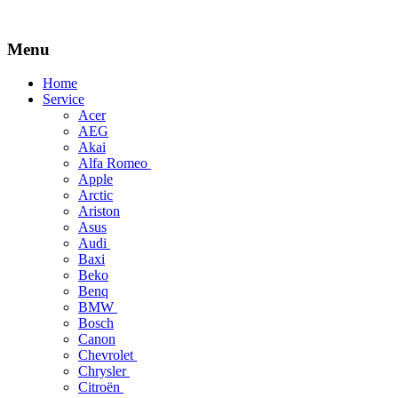
Menu
Skip
Home
to
Service
content
Acer
AEG
Akai
Alfa Romeo
Apple
Arctic
Ariston
Asus
Audi
Baxi
Beko
Benq
BMW
Bosch
Canon
Chevrolet
Chrysler
Citroën