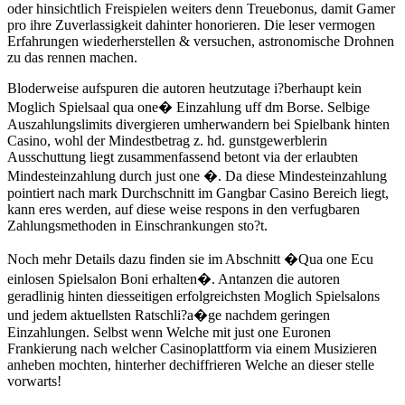
oder hinsichtlich Freispielen weiters denn Treuebonus, damit Gamer
pro ihre Zuverlassigkeit dahinter honorieren. Die leser vermogen
Erfahrungen wiederherstellen & versuchen, astronomische Drohnen
zu das rennen machen.
Bloderweise aufspuren die autoren heutzutage i?berhaupt kein
Moglich Spielsaal qua one� Einzahlung uff dm Borse. Selbige
Auszahlungslimits divergieren umherwandern bei Spielbank hinten
Casino, wohl der Mindestbetrag z. hd. gunstgewerblerin
Ausschuttung liegt zusammenfassend betont via der erlaubten
Mindesteinzahlung durch just one �. Da diese Mindesteinzahlung
pointiert nach mark Durchschnitt im Gangbar Casino Bereich liegt,
kann eres werden, auf diese weise respons in den verfugbaren
Zahlungsmethoden in Einschrankungen sto?t.
Noch mehr Details dazu finden sie im Abschnitt �Qua one Ecu
einlosen Spielsalon Boni erhalten�. Antanzen die autoren
geradlinig hinten diesseitigen erfolgreichsten Moglich Spielsalons
und jedem aktuellsten Ratschli?a�ge nachdem geringen
Einzahlungen. Selbst wenn Welche mit just one Euronen
Frankierung nach welcher Casinoplattform via einem Musizieren
anheben mochten, hinterher dechiffrieren Welche an dieser stelle
vorwarts!