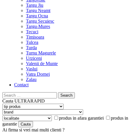
Targu Jiu
Targu Neamt
Targu Ocna
Targu Secuiesc
Targu-Mures
Tecuci
Timisoara
Tulcea
Turda
Turnu Magurele
Urziceni
Valenii de Munte
Vaslui
Vatra Dornei
Zalau
Contact
Search
for:
Cauta
ULTRARAPID
produs in afara garantiei
produs in
garantie
Ai firma si vrei mai multi clienti ?