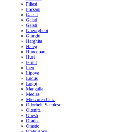
Filiasi
Focsani
Gaesti
Galati
Galati
Gheorgheni
Giurgiu
Harghita
Hateg
Hunedoara
Husi
Iernut
Ineu
Lipova
Ludus
Lugoj
Mangalia
Medias
Miercurea Ciuc
Odorheiu Secuiesc
Oltenita
Onesti
Oradea
Orastie
Otelu Rosu