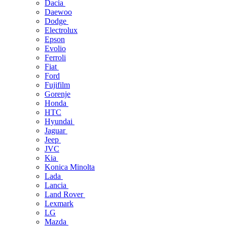
Dacia
Daewoo
Dodge
Electrolux
Epson
Evolio
Ferroli
Fiat
Ford
Fujifilm
Gorenje
Honda
HTC
Hyundai
Jaguar
Jeep
JVC
Kia
Konica Minolta
Lada
Lancia
Land Rover
Lexmark
LG
Mazda