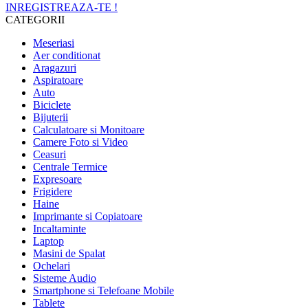
INREGISTREAZA-TE !
CATEGORII
Meseriasi
Aer conditionat
Aragazuri
Aspiratoare
Auto
Biciclete
Bijuterii
Calculatoare si Monitoare
Camere Foto si Video
Ceasuri
Centrale Termice
Expresoare
Frigidere
Haine
Imprimante si Copiatoare
Incaltaminte
Laptop
Masini de Spalat
Ochelari
Sisteme Audio
Smartphone si Telefoane Mobile
Tablete