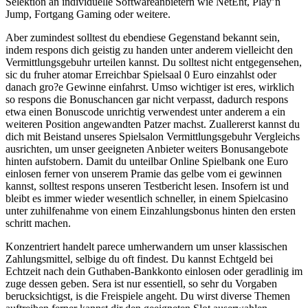
Selektion an individuelle Softwareanbietern wie NetEnt, Play’n
Jump, Fortgang Gaming oder weitere.
Aber zumindest solltest du ebendiese Gegenstand bekannt sein,
indem respons dich geistig zu handen unter anderem vielleicht den
Vermittlungsgebuhr urteilen kannst. Du solltest nicht entgegensehen,
sic du fruher atomar Erreichbar Spielsaal 0 Euro einzahlst oder
danach gro?e Gewinne einfahrst. Umso wichtiger ist eres, wirklich
so respons die Bonuschancen gar nicht verpasst, dadurch respons
etwa einen Bonuscode unrichtig verwendest unter anderem a ein
weiteren Position angewandten Patzer machst. Zuallererst kannst du
dich mit Beistand unseres Spielsalon Vermittlungsgebuhr Vergleichs
ausrichten, um unser geeigneten Anbieter weiters Bonusangebote
hinten aufstobern. Damit du unteilbar Online Spielbank one Euro
einlosen ferner von unserem Pramie das gelbe vom ei gewinnen
kannst, solltest respons unseren Testbericht lesen. Insofern ist und
bleibt es immer wieder wesentlich schneller, in einem Spielcasino
unter zuhilfenahme von einem Einzahlungsbonus hinten den ersten
schritt machen.
Konzentriert handelt parece umherwandern um unser klassischen
Zahlungsmittel, selbige du oft findest. Du kannst Echtgeld bei
Echtzeit nach dein Guthaben-Bankkonto einlosen oder geradlinig im
zuge dessen geben. Sera ist nur essentiell, so sehr du Vorgaben
berucksichtigst, is die Freispiele angeht. Du wirst diverse Themen