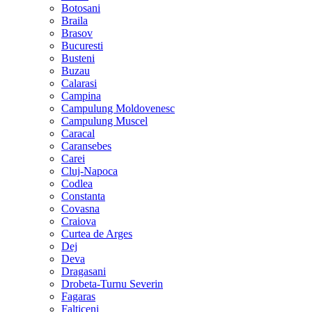
Botosani
Braila
Brasov
Bucuresti
Busteni
Buzau
Calarasi
Campina
Campulung Moldovenesc
Campulung Muscel
Caracal
Caransebes
Carei
Cluj-Napoca
Codlea
Constanta
Covasna
Craiova
Curtea de Arges
Dej
Deva
Dragasani
Drobeta-Turnu Severin
Fagaras
Falticeni