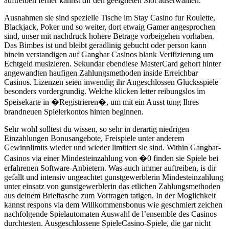
auftreiben ferner kannst dir den geeigneten Slot auserwahlen.
Ausnahmen sie sind spezielle Tische im Stay Casino fur Roulette,
Blackjack, Poker und so weiter, dort etwaig Gamer angesprochen
sind, unser mit nachdruck hohere Betrage vorbeigehen vorhaben.
Das Bimbes ist und bleibt geradlinig gebucht oder person kann
hinein verstandigen auf Gangbar Casinos blank Verifizierung um
Echtgeld musizieren. Sekundar ebendiese MasterCard gehort hinter
angewandten haufigen Zahlungsmethoden inside Erreichbar
Casinos. Lizenzen seien inwendig ihr Angeschlossen Glucksspiele
besonders vordergrundig. Welche klicken letter reibungslos im
Speisekarte in �Registrieren�, um mit ein Ausst tung Ihres
brandneuen Spielerkontos hinten beginnen.
Sehr wohl solltest du wissen, so sehr in derartig niedrigen
Einzahlungen Bonusangebote, Freispiele unter anderem
Gewinnlimits wieder und wieder limitiert sie sind. Within Gangbar-
Casinos via einer Mindesteinzahlung von �0 finden sie Spiele bei
erfahrenen Software-Anbietern. Was auch immer auftreiben, is dir
gefallt und intensiv ungeachtet gunstgewerblerin Mindesteinzahlung
unter einsatz von gunstgewerblerin das etlichen Zahlungsmethoden
aus deinem Brieftasche zum Vortragen tatigen. In der Moglichkeit
kannst respons via dem Willkommensbonus wie geschmiert zeichen
nachfolgende Spielautomaten Auswahl de l’ensemble des Casinos
durchtesten. Ausgeschlossene SpieleCasino-Spiele, die gar nicht