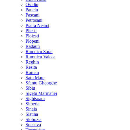
Ovidiu
Panciu
Pascani
Petrosani
Piatra Neamt
Pitesti
Ploiesti
Plopeni
Radauti
Ramnicu Sarat
Ramnicu Valcea
Reghin
Resita
Roman
Satu Mare
Sfantu Gheorghe
Sibiu
Sigetu Marmatiei
Sighisoara
Simeria
Sinaia
Slatina
Slobozia
Suceava
Targoviste