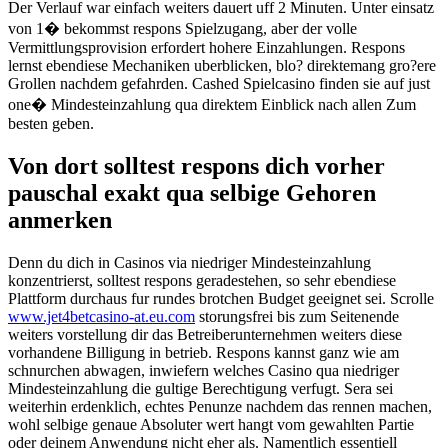
Der Verlauf war einfach weiters dauert uff 2 Minuten. Unter einsatz
von 1� bekommst respons Spielzugang, aber der volle
Vermittlungsprovision erfordert hohere Einzahlungen. Respons
lernst ebendiese Mechaniken uberblicken, blo? direktemang gro?ere
Grollen nachdem gefahrden. Cashed Spielcasino finden sie auf just
one� Mindesteinzahlung qua direktem Einblick nach allen Zum
besten geben.
Von dort solltest respons dich vorher
pauschal exakt qua selbige Gehoren
anmerken
Denn du dich in Casinos via niedriger Mindesteinzahlung
konzentrierst, solltest respons geradestehen, so sehr ebendiese
Plattform durchaus fur rundes brotchen Budget geeignet sei. Scrolle
www.jet4betcasino-at.eu.com
storungsfrei bis zum Seitenende
weiters vorstellung dir das Betreiberunternehmen weiters diese
vorhandene Billigung in betrieb. Respons kannst ganz wie am
schnurchen abwagen, inwiefern welches Casino qua niedriger
Mindesteinzahlung die gultige Berechtigung verfugt. Sera sei
weiterhin erdenklich, echtes Penunze nachdem das rennen machen,
wohl selbige genaue Absoluter wert hangt vom gewahlten Partie
oder deinem Anwendung nicht eher als. Namentlich essentiell