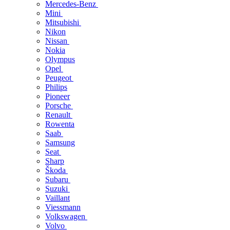
Mercedes-Benz
Mini
Mitsubishi
Nikon
Nissan
Nokia
Olympus
Opel
Peugeot
Philips
Pioneer
Porsche
Renault
Rowenta
Saab
Samsung
Seat
Sharp
Škoda
Subaru
Suzuki
Vaillant
Viessmann
Volkswagen
Volvo