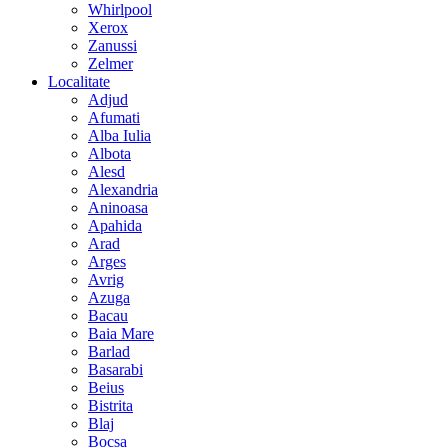
Whirlpool
Xerox
Zanussi
Zelmer
Localitate
Adjud
Afumati
Alba Iulia
Albota
Alesd
Alexandria
Aninoasa
Apahida
Arad
Arges
Avrig
Azuga
Bacau
Baia Mare
Barlad
Basarabi
Beius
Bistrita
Blaj
Bocsa