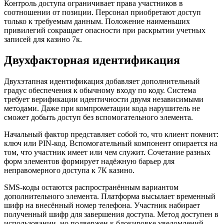
Контроль доступа ограничивает права участников в
соотношении от позиции. Персонал приобретают доступ
только к требуемым данным. Положение наименьших
привилегий сокращает опасности при раскрытии учетных
записей для казино 7к.
Двухфакторная идентификация
Двухэтапная идентификация добавляет дополнительный
градус обеспечения к обычному входу по коду. Система
требует верификации идентичности двумя независимыми
методами. Даже при компрометации кода нарушитель не
сможет добыть доступ без вспомогательного элемента.
Начальный фактор представляет собой то, что клиент помнит:
ключ или PIN-код. Вспомогательный компонент опирается на
том, что участник имеет или чем служит. Сочетание разных
форм элементов формирует надёжную барьер для
неправомерного доступа к 7К казино.
SMS-коды остаются распространённым вариантом
дополнительного элемента. Платформа высылает временный
шифр на внесённый номер телефона. Участник набирает
полученный шифр для завершения доступа. Метод доступен в
использовании, но подвержен к блокировке уведомлений.