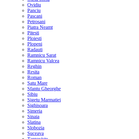
Ovidiu
Panciu
Pascani
Petrosani
Piatra Neamt
Pitesti
Ploiesti
Plopeni
Radauti
Ramnicu Sarat
Ramnicu Valcea
Reghin
Resita
Roman
Satu Mare
Sfantu Gheorghe
Sibiu
Sigetu Marmatiei
Sighisoara
Simeria
Sinaia
Slatina
Slobozia
Suceava
Targoviste