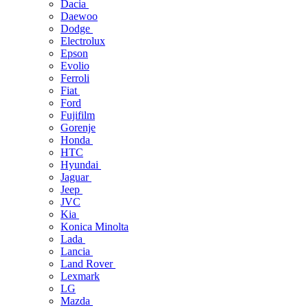
Dacia
Daewoo
Dodge
Electrolux
Epson
Evolio
Ferroli
Fiat
Ford
Fujifilm
Gorenje
Honda
HTC
Hyundai
Jaguar
Jeep
JVC
Kia
Konica Minolta
Lada
Lancia
Land Rover
Lexmark
LG
Mazda