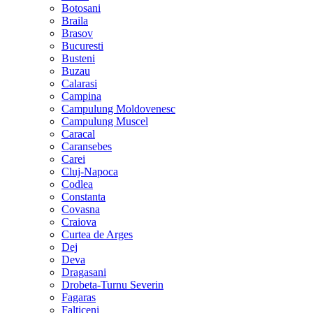
Botosani
Braila
Brasov
Bucuresti
Busteni
Buzau
Calarasi
Campina
Campulung Moldovenesc
Campulung Muscel
Caracal
Caransebes
Carei
Cluj-Napoca
Codlea
Constanta
Covasna
Craiova
Curtea de Arges
Dej
Deva
Dragasani
Drobeta-Turnu Severin
Fagaras
Falticeni