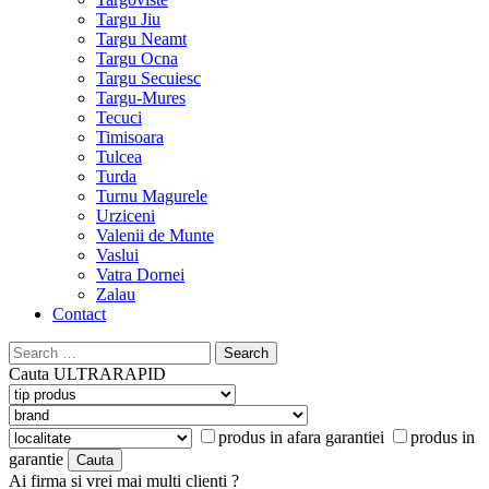
Targu Jiu
Targu Neamt
Targu Ocna
Targu Secuiesc
Targu-Mures
Tecuci
Timisoara
Tulcea
Turda
Turnu Magurele
Urziceni
Valenii de Munte
Vaslui
Vatra Dornei
Zalau
Contact
Search
for:
Cauta
ULTRARAPID
produs in afara garantiei
produs in
garantie
Ai firma si vrei mai multi clienti ?