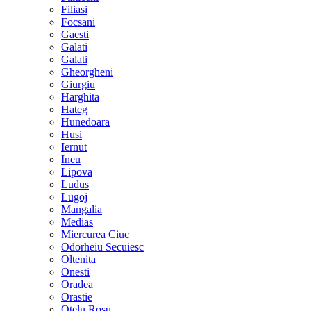
Filiasi
Focsani
Gaesti
Galati
Galati
Gheorgheni
Giurgiu
Harghita
Hateg
Hunedoara
Husi
Iernut
Ineu
Lipova
Ludus
Lugoj
Mangalia
Medias
Miercurea Ciuc
Odorheiu Secuiesc
Oltenita
Onesti
Oradea
Orastie
Otelu Rosu