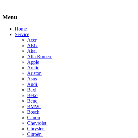
Menu
Skip
Home
to
Service
content
Acer
AEG
Akai
Alfa Romeo
Apple
Arctic
Ariston
Asus
Audi
Baxi
Beko
Benq
BMW
Bosch
Canon
Chevrolet
Chrysler
Citroën