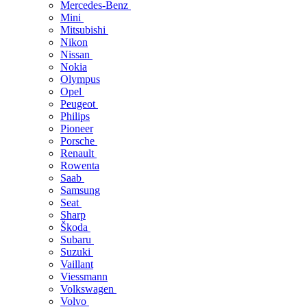
Mercedes-Benz
Mini
Mitsubishi
Nikon
Nissan
Nokia
Olympus
Opel
Peugeot
Philips
Pioneer
Porsche
Renault
Rowenta
Saab
Samsung
Seat
Sharp
Škoda
Subaru
Suzuki
Vaillant
Viessmann
Volkswagen
Volvo