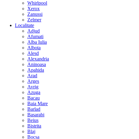
Whirlpool
Xerox
Zanussi
Zelmer
Localitate
Adjud
Afumati
Alba Iulia
Albota
Alesd
Alexandria
Aninoasa
Apahida
Arad
Arges
Avrig
Azuga
Bacau
Baia Mare
Barlad
Basarabi
Beius
Bistrita
Blaj
Bocsa