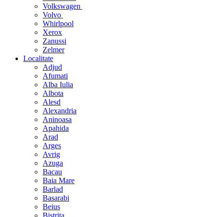
Volkswagen
Volvo
Whirlpool
Xerox
Zanussi
Zelmer
Localitate
Adjud
Afumati
Alba Iulia
Albota
Alesd
Alexandria
Aninoasa
Apahida
Arad
Arges
Avrig
Azuga
Bacau
Baia Mare
Barlad
Basarabi
Beius
Bistrita