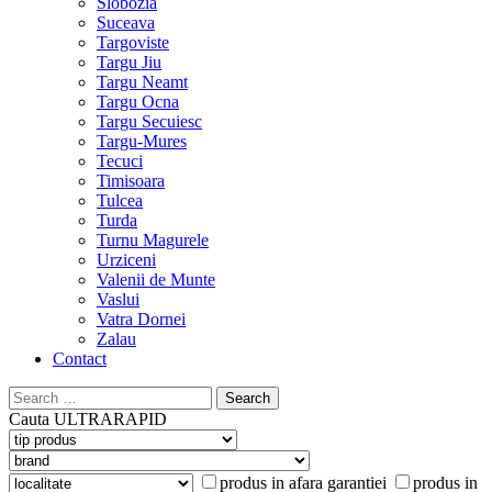
Slobozia
Suceava
Targoviste
Targu Jiu
Targu Neamt
Targu Ocna
Targu Secuiesc
Targu-Mures
Tecuci
Timisoara
Tulcea
Turda
Turnu Magurele
Urziceni
Valenii de Munte
Vaslui
Vatra Dornei
Zalau
Contact
Search
for:
Cauta
ULTRARAPID
produs in afara garantiei
produs in