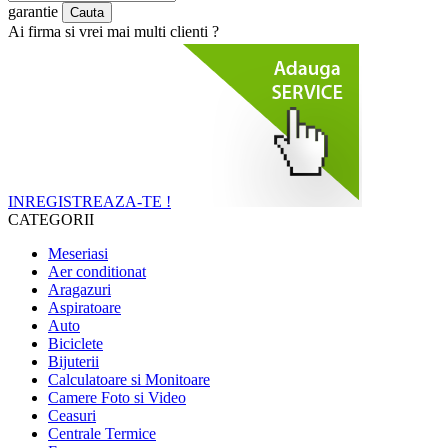
garantie
Ai firma si vrei mai multi clienti ?
INREGISTREAZA-TE !
CATEGORII
Meseriasi
Aer conditionat
Aragazuri
Aspiratoare
Auto
Biciclete
Bijuterii
Calculatoare si Monitoare
Camere Foto si Video
Ceasuri
Centrale Termice