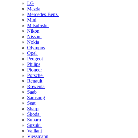
LG
Mazda
Mercedes-Benz
Mini
Mitsubishi
Nikon
Nissan
Nokia
Olympus
Opel
Peugeot
Philips
Pioneer
Porsche
Renault
Rowenta
Saab
Samsung
Seat
Sharp
Škoda
Subaru
Suzuki
Vaillant
Viessmann