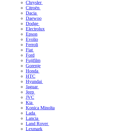
Chrysler
Citroën
Dacia
Daewoo
Dodge
Electrolux
Epson
Evolio
Ferroli
Fiat
Ford
Fujifilm
Gorenje
Honda
HTC
Hyundai
Jaguar
Jeep
JVC
Kia
Konica Minolta
Lada
Lancia
Land Rover
Lexmark