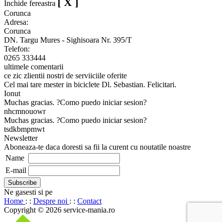
[ X ]
Inchide fereastra
Corunca
Adresa:
Corunca
DN. Targu Mures - Sighisoara Nr. 395/T
Telefon:
0265 333444
ultimele comentarii
ce zic zlientii nostri de serviiciile oferite
Cel mai tare mester in biciclete Dl. Sebastian. Felicitari.
Ionut
Muchas gracias. ?Como puedo iniciar sesion?
nhcmnouowr
Muchas gracias. ?Como puedo iniciar sesion?
tsdkbmpmwt
Newsletter
Aboneaza-te daca doresti sa fii la curent cu noutatile noastre
Name
E-mail
Ne gasesti si pe
Home
: :
Despre noi
: :
Contact
Copyright © 2026 service-mania.ro