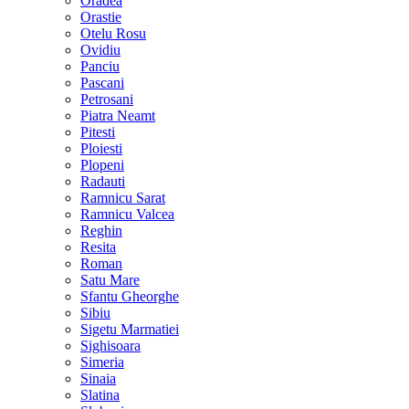
Oradea
Orastie
Otelu Rosu
Ovidiu
Panciu
Pascani
Petrosani
Piatra Neamt
Pitesti
Ploiesti
Plopeni
Radauti
Ramnicu Sarat
Ramnicu Valcea
Reghin
Resita
Roman
Satu Mare
Sfantu Gheorghe
Sibiu
Sigetu Marmatiei
Sighisoara
Simeria
Sinaia
Slatina