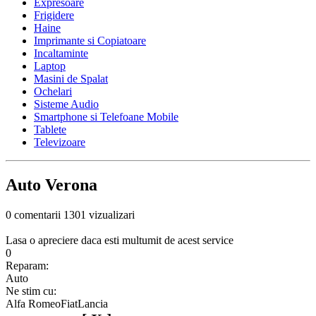
Expresoare
Frigidere
Haine
Imprimante si Copiatoare
Incaltaminte
Laptop
Masini de Spalat
Ochelari
Sisteme Audio
Smartphone si Telefoane Mobile
Tablete
Televizoare
Auto Verona
0 comentarii
1301 vizualizari
Lasa o apreciere daca esti multumit de acest service
0
Reparam:
Auto
Ne stim cu:
Alfa Romeo
Fiat
Lancia