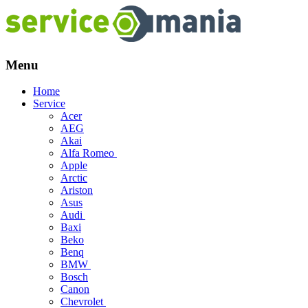
Menu
Skip
Home
to
Service
content
Acer
AEG
Akai
Alfa Romeo
Apple
Arctic
Ariston
Asus
Audi
Baxi
Beko
Benq
BMW
Bosch
Canon
Chevrolet