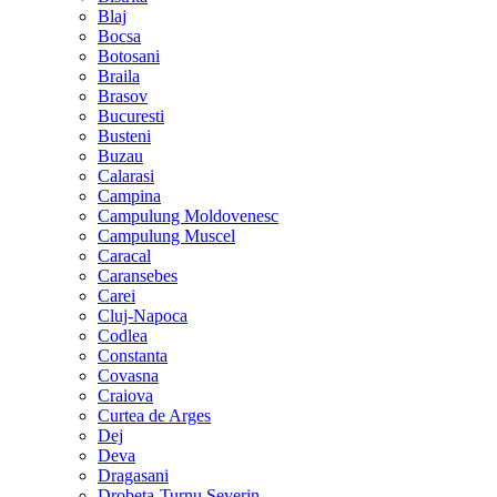
Blaj
Bocsa
Botosani
Braila
Brasov
Bucuresti
Busteni
Buzau
Calarasi
Campina
Campulung Moldovenesc
Campulung Muscel
Caracal
Caransebes
Carei
Cluj-Napoca
Codlea
Constanta
Covasna
Craiova
Curtea de Arges
Dej
Deva
Dragasani
Drobeta-Turnu Severin