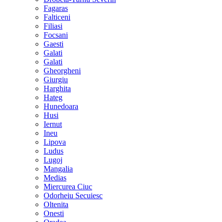
Fagaras
Falticeni
Filiasi
Focsani
Gaesti
Galati
Galati
Gheorgheni
Giurgiu
Harghita
Hateg
Hunedoara
Husi
Iernut
Ineu
Lipova
Ludus
Lugoj
Mangalia
Medias
Miercurea Ciuc
Odorheiu Secuiesc
Oltenita
Onesti