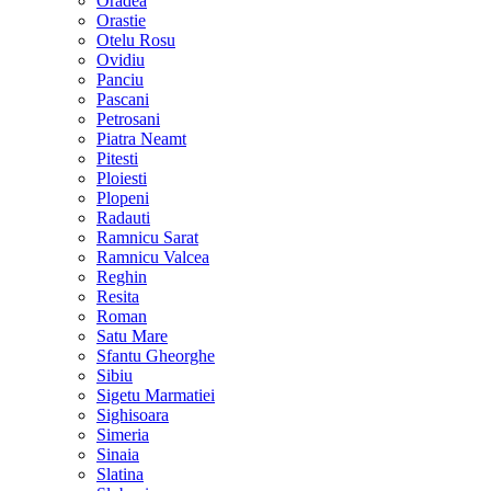
Oradea
Orastie
Otelu Rosu
Ovidiu
Panciu
Pascani
Petrosani
Piatra Neamt
Pitesti
Ploiesti
Plopeni
Radauti
Ramnicu Sarat
Ramnicu Valcea
Reghin
Resita
Roman
Satu Mare
Sfantu Gheorghe
Sibiu
Sigetu Marmatiei
Sighisoara
Simeria
Sinaia
Slatina