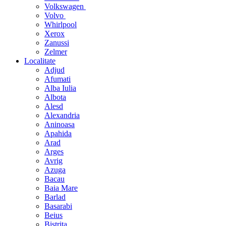
Volkswagen
Volvo
Whirlpool
Xerox
Zanussi
Zelmer
Localitate
Adjud
Afumati
Alba Iulia
Albota
Alesd
Alexandria
Aninoasa
Apahida
Arad
Arges
Avrig
Azuga
Bacau
Baia Mare
Barlad
Basarabi
Beius
Bistrita