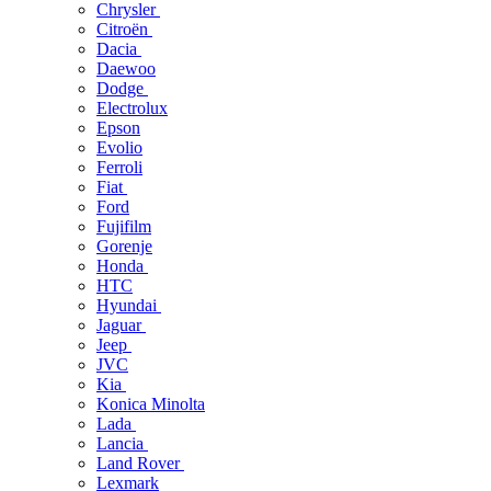
Chrysler
Citroën
Dacia
Daewoo
Dodge
Electrolux
Epson
Evolio
Ferroli
Fiat
Ford
Fujifilm
Gorenje
Honda
HTC
Hyundai
Jaguar
Jeep
JVC
Kia
Konica Minolta
Lada
Lancia
Land Rover
Lexmark