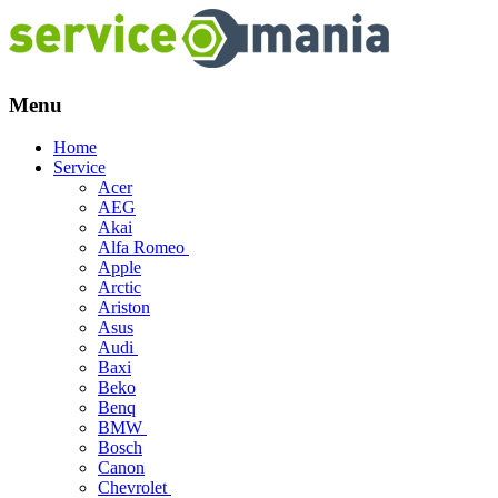
Menu
Skip
Home
to
Service
content
Acer
AEG
Akai
Alfa Romeo
Apple
Arctic
Ariston
Asus
Audi
Baxi
Beko
Benq
BMW
Bosch
Canon
Chevrolet