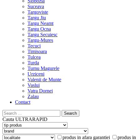
Slobozia
Suceava
Targoviste
Targu Jiu
Targu Neamt
Targu Ocna
Targu Secuiesc
Targu-Mures
Tecuci
Timisoara
Tulcea
Turda
Turnu Magurele
Urziceni
Valenii de Munte
Vaslui
Vatra Dornei
Zalau
Contact
Search
for:
Cauta
ULTRARAPID
produs in afara garantiei
produs in