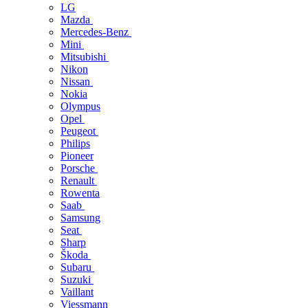
LG
Mazda
Mercedes-Benz
Mini
Mitsubishi
Nikon
Nissan
Nokia
Olympus
Opel
Peugeot
Philips
Pioneer
Porsche
Renault
Rowenta
Saab
Samsung
Seat
Sharp
Škoda
Subaru
Suzuki
Vaillant
Viessmann