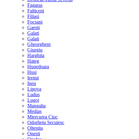
Fagaras
Falticeni
Filiasi
Focsani
Gaesti
Galati
Galati
Gheorgheni
Giurgiu
Harghita
Hateg
Hunedoara
Husi
Iernut
Ineu
Lipova
Ludus
Lugoj
Mangalia
Medias
Miercurea Ciuc
Odorheiu Secuiesc
Oltenita
Onesti