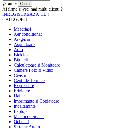
garantie
Ai firma si vrei mai multi clienti ?
INREGISTREAZA-TE !
CATEGORII
Meseriasi
Aer conditionat
Aragazuri
Aspiratoare
Auto
Biciclete
Bijuterii
Calculatoare si Monitoare
Camere Foto si Video
Ceasuri
Centrale Termice
Expresoare
Frigidere
Haine
Imprimante si Copiatoare
Incaltaminte
Laptop
Masini de Spalat
Ochelari
Sisteme Audio