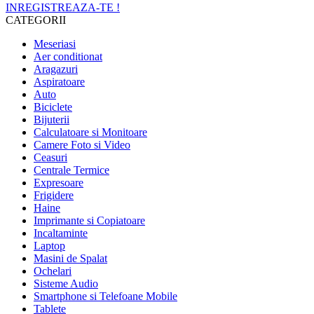
INREGISTREAZA-TE !
CATEGORII
Meseriasi
Aer conditionat
Aragazuri
Aspiratoare
Auto
Biciclete
Bijuterii
Calculatoare si Monitoare
Camere Foto si Video
Ceasuri
Centrale Termice
Expresoare
Frigidere
Haine
Imprimante si Copiatoare
Incaltaminte
Laptop
Masini de Spalat
Ochelari
Sisteme Audio
Smartphone si Telefoane Mobile
Tablete