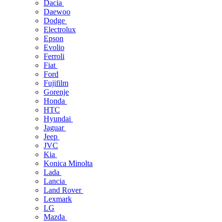
Dacia
Daewoo
Dodge
Electrolux
Epson
Evolio
Ferroli
Fiat
Ford
Fujifilm
Gorenje
Honda
HTC
Hyundai
Jaguar
Jeep
JVC
Kia
Konica Minolta
Lada
Lancia
Land Rover
Lexmark
LG
Mazda