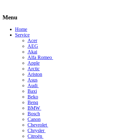
Menu
Skip
Home
to
Service
content
Acer
AEG
Akai
Alfa Romeo
Apple
Arctic
Ariston
Asus
Audi
Baxi
Beko
Benq
BMW
Bosch
Canon
Chevrolet
Chrysler
Citroën