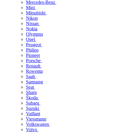
Mercedes-Benz
Mini
Mitsubishi
Nikon
Nissan
Nokia
Olympus
Opel
Peugeot
Philips
Pioneer
Porsche
Renault
Rowenta
Saab
Samsung
Seat
Sharp
Škoda
Subaru
Suzuki
Vaillant
Viessmann
Volkswagen
Volvo