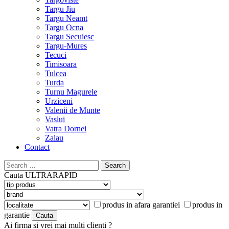
Targu Jiu
Targu Neamt
Targu Ocna
Targu Secuiesc
Targu-Mures
Tecuci
Timisoara
Tulcea
Turda
Turnu Magurele
Urziceni
Valenii de Munte
Vaslui
Vatra Dornei
Zalau
Contact
Search
for:
Cauta
ULTRARAPID
produs in afara garantiei
produs in
garantie
Ai firma si vrei mai multi clienti ?