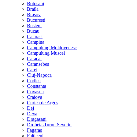
Botosani
Braila
Brasov
Bucuresti
Busteni
Buzau
Calarasi
Campina
Campulung Moldovenesc
Campulung Muscel
Caracal
Caransebes
Carei
Cluj-Napoca
Codlea
Constanta
Covasna
Craiova
Curtea de Arges
Dej
Deva
Dragasani
Drobeta-Turnu Severin
Fagaras
Falticeni