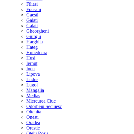
Filiasi
Focsani
Gaesti
Galati
Galati
Gheorgheni
Giurgiu
Harghita
Hateg
Hunedoara
Husi
Iernut
Ineu
Lipova
Ludus
Lugoj
Mangalia
Medias
Miercurea Ciuc
Odorheiu Secuiesc
Oltenita
Onesti
Oradea
Orastie
Otelu Rosu