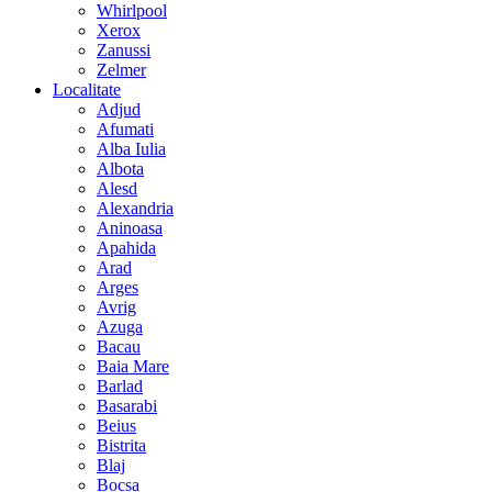
Whirlpool
Xerox
Zanussi
Zelmer
Localitate
Adjud
Afumati
Alba Iulia
Albota
Alesd
Alexandria
Aninoasa
Apahida
Arad
Arges
Avrig
Azuga
Bacau
Baia Mare
Barlad
Basarabi
Beius
Bistrita
Blaj
Bocsa