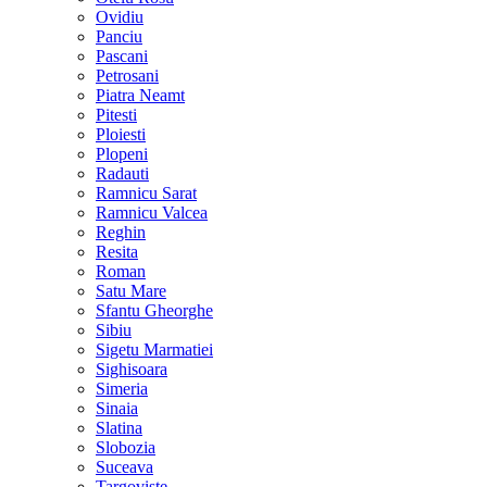
Ovidiu
Panciu
Pascani
Petrosani
Piatra Neamt
Pitesti
Ploiesti
Plopeni
Radauti
Ramnicu Sarat
Ramnicu Valcea
Reghin
Resita
Roman
Satu Mare
Sfantu Gheorghe
Sibiu
Sigetu Marmatiei
Sighisoara
Simeria
Sinaia
Slatina
Slobozia
Suceava
Targoviste