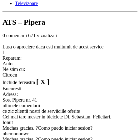
Televizoare
ATS – Pipera
0 comentarii
671 vizualizari
Lasa o apreciere daca esti multumit de acest service
1
Reparam:
Auto
Ne stim cu:
Citroen
[ X ]
Inchide fereastra
Bucuresti
Adresa:
Sos. Pipera nr. 41
ultimele comentarii
ce zic zlientii nostri de serviiciile oferite
Cel mai tare mester in biciclete Dl. Sebastian. Felicitari.
Ionut
Muchas gracias. ?Como puedo iniciar sesion?
nhcmnouowr
Muchas gracias. ?Como puedo iniciar sesion?