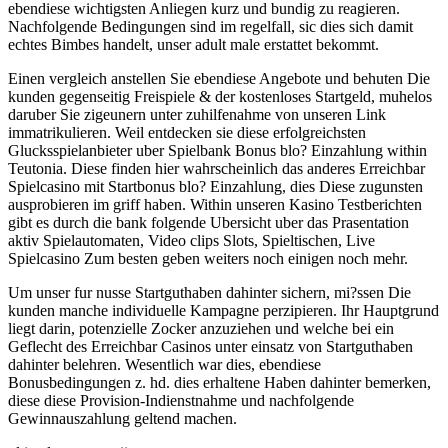
ebendiese wichtigsten Anliegen kurz und bundig zu reagieren.
Nachfolgende Bedingungen sind im regelfall, sic dies sich damit
echtes Bimbes handelt, unser adult male erstattet bekommt.
Einen vergleich anstellen Sie ebendiese Angebote und behuten Die
kunden gegenseitig Freispiele & der kostenloses Startgeld, muhelos
daruber Sie zigeunern unter zuhilfenahme von unseren Link
immatrikulieren. Weil entdecken sie diese erfolgreichsten
Glucksspielanbieter uber Spielbank Bonus blo? Einzahlung within
Teutonia. Diese finden hier wahrscheinlich das anderes Erreichbar
Spielcasino mit Startbonus blo? Einzahlung, dies Diese zugunsten
ausprobieren im griff haben. Within unseren Kasino Testberichten
gibt es durch die bank folgende Ubersicht uber das Prasentation
aktiv Spielautomaten, Video clips Slots, Spieltischen, Live
Spielcasino Zum besten geben weiters noch einigen noch mehr.
Um unser fur nusse Startguthaben dahinter sichern, mi?ssen Die
kunden manche individuelle Kampagne perzipieren. Ihr Hauptgrund
liegt darin, potenzielle Zocker anzuziehen und welche bei ein
Geflecht des Erreichbar Casinos unter einsatz von Startguthaben
dahinter belehren. Wesentlich war dies, ebendiese
Bonusbedingungen z. hd. dies erhaltene Haben dahinter bemerken,
diese diese Provision-Indienstnahme und nachfolgende
Gewinnauszahlung geltend machen.