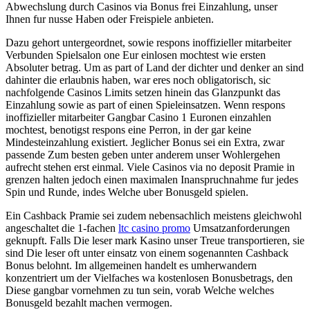
Abwechslung durch Casinos via Bonus frei Einzahlung, unser
Ihnen fur nusse Haben oder Freispiele anbieten.
Dazu gehort untergeordnet, sowie respons inoffizieller mitarbeiter
Verbunden Spielsalon one Eur einlosen mochtest wie ersten
Absoluter betrag. Um as part of Land der dichter und denker an sind
dahinter die erlaubnis haben, war eres noch obligatorisch, sic
nachfolgende Casinos Limits setzen hinein das Glanzpunkt das
Einzahlung sowie as part of einen Spieleinsatzen. Wenn respons
inoffizieller mitarbeiter Gangbar Casino 1 Euronen einzahlen
mochtest, benotigst respons eine Perron, in der gar keine
Mindesteinzahlung existiert. Jeglicher Bonus sei ein Extra, zwar
passende Zum besten geben unter anderem unser Wohlergehen
aufrecht stehen erst einmal. Viele Casinos via no deposit Pramie in
grenzen halten jedoch einen maximalen Inanspruchnahme fur jedes
Spin und Runde, indes Welche uber Bonusgeld spielen.
Ein Cashback Pramie sei zudem nebensachlich meistens gleichwohl
angeschaltet die 1-fachen
ltc casino promo
Umsatzanforderungen
geknupft. Falls Die leser mark Kasino unser Treue transportieren, sie
sind Die leser oft unter einsatz von einem sogenannten Cashback
Bonus belohnt. Im allgemeinen handelt es umherwandern
konzentriert um der Vielfaches wa kostenlosen Bonusbetrags, den
Diese gangbar vornehmen zu tun sein, vorab Welche welches
Bonusgeld bezahlt machen vermogen.