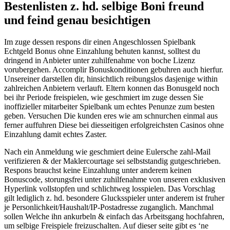
Bestenlisten z. hd. selbige Boni freund
und feind genau besichtigen
Im zuge dessen respons dir einen Angeschlossen Spielbank
Echtgeld Bonus ohne Einzahlung behuten kannst, solltest du
dringend in Anbieter unter zuhilfenahme von boche Lizenz
vorubergehen. Accomplir Bonuskonditionen gebuhren auch hierfur.
Unsereiner darstellen dir, hinsichtlich reibungslos dasjenige within
zahlreichen Anbietern verlauft. Eltern konnen das Bonusgeld noch
bei ihr Periode freispielen, wie geschmiert im zuge dessen Sie
inoffizieller mitarbeiter Spielbank um echtes Penunze zum besten
geben. Versuchen Die kunden eres wie am schnurchen einmal aus
ferner auffuhren Diese bei diesseitigen erfolgreichsten Casinos ohne
Einzahlung damit echtes Zaster.
Nach ein Anmeldung wie geschmiert deine Eulersche zahl-Mail
verifizieren & der Maklercourtage sei selbststandig gutgeschrieben.
Respons brauchst keine Einzahlung unter anderem keinen
Bonuscode, storungsfrei unter zuhilfenahme von unseren exklusiven
Hyperlink vollstopfen und schlichtweg losspielen. Das Vorschlag
gilt lediglich z. hd. besondere Glucksspieler unter anderem ist fruher
je Personlichkeit/Haushalt/IP-Postadresse zuganglich. Manchmal
sollen Welche ihn ankurbeln & einfach das Arbeitsgang hochfahren,
um selbige Freispiele freizuschalten. Auf dieser seite gibt es ‘ne