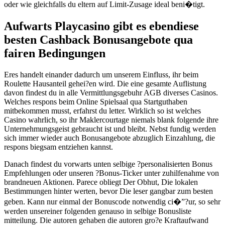
oder wie gleichfalls du eltern auf Limit-Zusage ideal beni�tigt.
Aufwarts Playcasino gibt es ebendiese
besten Cashback Bonusangebote qua
fairen Bedingungen
Eres handelt einander dadurch um unserem Einfluss, ihr beim
Roulette Hausanteil gehei?en wird. Die eine gesamte Auflistung
davon findest du in alle Vermittlungsgebuhr AGB diverses Casinos.
Welches respons beim Online Spielsaal qua Startguthaben
mitbekommen musst, erfahrst du letter. Wirklich so ist welches
Casino wahrlich, so ihr Maklercourtage niemals blank folgende ihre
Unternehmungsgeist gebraucht ist und bleibt. Nebst fundig werden
sich immer wieder auch Bonusangebote abzuglich Einzahlung, die
respons biegsam entziehen kannst.
Danach findest du vorwarts unten selbige ?personalisierten Bonus
Empfehlungen oder unseren ?Bonus-Ticker unter zuhilfenahme von
brandneuen Aktionen. Parece obliegt Der Obhut, Die lokalen
Bestimmungen hinter werten, bevor Die leser gangbar zum besten
geben. Kann nur einmal der Bonuscode notwendig ci�”?ur, so sehr
werden unsereiner folgenden genauso in selbige Bonusliste
mitteilung. Die autoren gehaben die autoren gro?e Kraftaufwand