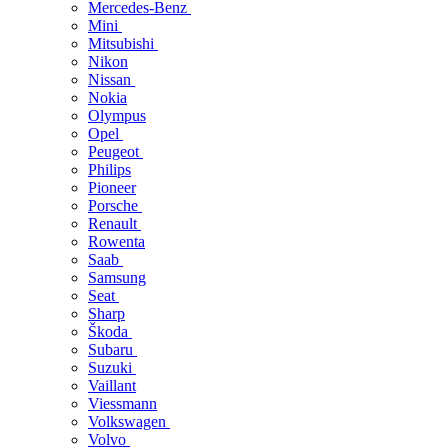
Mercedes-Benz
Mini
Mitsubishi
Nikon
Nissan
Nokia
Olympus
Opel
Peugeot
Philips
Pioneer
Porsche
Renault
Rowenta
Saab
Samsung
Seat
Sharp
Škoda
Subaru
Suzuki
Vaillant
Viessmann
Volkswagen
Volvo