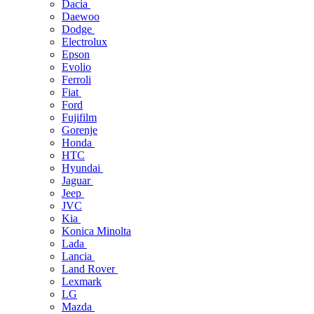
Dacia
Daewoo
Dodge
Electrolux
Epson
Evolio
Ferroli
Fiat
Ford
Fujifilm
Gorenje
Honda
HTC
Hyundai
Jaguar
Jeep
JVC
Kia
Konica Minolta
Lada
Lancia
Land Rover
Lexmark
LG
Mazda