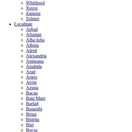
Whirlpool
Xerox
Zanussi
Zelmer
Localitate
Adjud
Afumati
Alba Iulia
Albota
Alesd
Alexandria
Aninoasa
Apahida
Arad
Arges
Avrig
Azuga
Bacau
Baia Mare
Barlad
Basarabi
Beius
Bistrita
Blaj
Bocsa