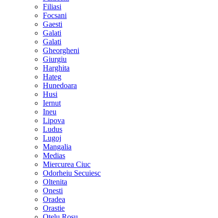
Filiasi
Focsani
Gaesti
Galati
Galati
Gheorgheni
Giurgiu
Harghita
Hateg
Hunedoara
Husi
Iernut
Ineu
Lipova
Ludus
Lugoj
Mangalia
Medias
Miercurea Ciuc
Odorheiu Secuiesc
Oltenita
Onesti
Oradea
Orastie
Otelu Rosu