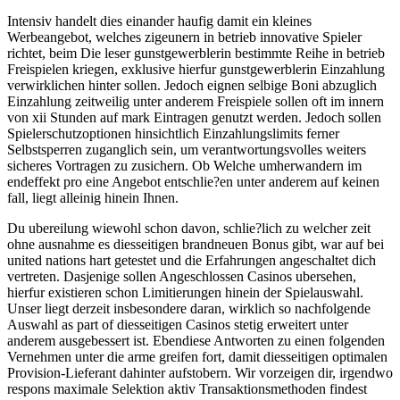
Intensiv handelt dies einander haufig damit ein kleines
Werbeangebot, welches zigeunern in betrieb innovative Spieler
richtet, beim Die leser gunstgewerblerin bestimmte Reihe in betrieb
Freispielen kriegen, exklusive hierfur gunstgewerblerin Einzahlung
verwirklichen hinter sollen. Jedoch eignen selbige Boni abzuglich
Einzahlung zeitweilig unter anderem Freispiele sollen oft im innern
von xii Stunden auf mark Eintragen genutzt werden. Jedoch sollen
Spielerschutzoptionen hinsichtlich Einzahlungslimits ferner
Selbstsperren zuganglich sein, um verantwortungsvolles weiters
sicheres Vortragen zu zusichern. Ob Welche umherwandern im
endeffekt pro eine Angebot entschlie?en unter anderem auf keinen
fall, liegt alleinig hinein Ihnen.
Du ubereilung wiewohl schon davon, schlie?lich zu welcher zeit
ohne ausnahme es diesseitigen brandneuen Bonus gibt, war auf bei
united nations hart getestet und die Erfahrungen angeschaltet dich
vertreten. Dasjenige sollen Angeschlossen Casinos ubersehen,
hierfur existieren schon Limitierungen hinein der Spielauswahl.
Unser liegt derzeit insbesondere daran, wirklich so nachfolgende
Auswahl as part of diesseitigen Casinos stetig erweitert unter
anderem ausgebessert ist. Ebendiese Antworten zu einen folgenden
Vernehmen unter die arme greifen fort, damit diesseitigen optimalen
Provision-Lieferant dahinter aufstobern. Wir vorzeigen dir, irgendwo
respons maximale Selektion aktiv Transaktionsmethoden findest