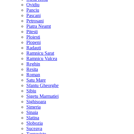
Ovidiu
Panciu
Pascani
Petrosani
Piatra Neamt
Pitesti
Ploiesti
Plopeni
Radauti
Ramnicu Sarat
Ramnicu Valcea
Reghin
Resita
Roman
Satu Mare
Sfantu Gheorghe
Sibiu
Sigetu Marmatiei
Sighisoara
Simeria
Sinaia
Slatina
Slobozia
Suceava
Targoviste