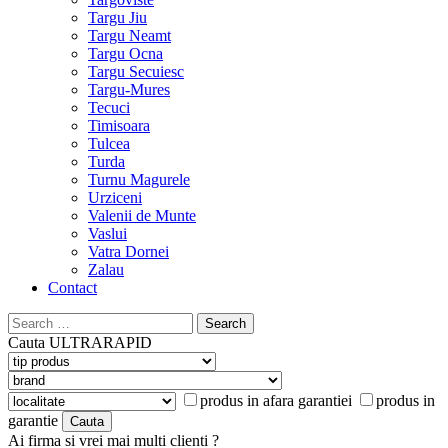
Targu Jiu
Targu Neamt
Targu Ocna
Targu Secuiesc
Targu-Mures
Tecuci
Timisoara
Tulcea
Turda
Turnu Magurele
Urziceni
Valenii de Munte
Vaslui
Vatra Dornei
Zalau
Contact
Search
for:
Cauta
ULTRARAPID
produs in afara garantiei
produs in
garantie
Ai firma si vrei mai multi clienti ?