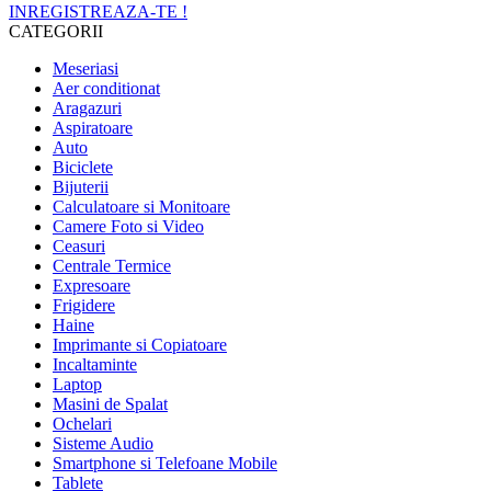
INREGISTREAZA-TE !
CATEGORII
Meseriasi
Aer conditionat
Aragazuri
Aspiratoare
Auto
Biciclete
Bijuterii
Calculatoare si Monitoare
Camere Foto si Video
Ceasuri
Centrale Termice
Expresoare
Frigidere
Haine
Imprimante si Copiatoare
Incaltaminte
Laptop
Masini de Spalat
Ochelari
Sisteme Audio
Smartphone si Telefoane Mobile
Tablete