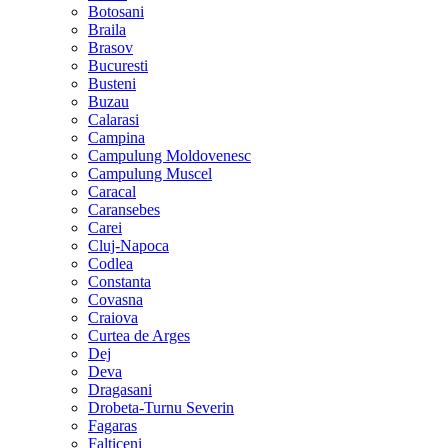
Botosani
Braila
Brasov
Bucuresti
Busteni
Buzau
Calarasi
Campina
Campulung Moldovenesc
Campulung Muscel
Caracal
Caransebes
Carei
Cluj-Napoca
Codlea
Constanta
Covasna
Craiova
Curtea de Arges
Dej
Deva
Dragasani
Drobeta-Turnu Severin
Fagaras
Falticeni