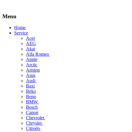
Menu
Skip
Home
to
Service
content
Acer
AEG
Akai
Alfa Romeo
Apple
Arctic
Ariston
Asus
Audi
Baxi
Beko
Benq
BMW
Bosch
Canon
Chevrolet
Chrysler
Citroën