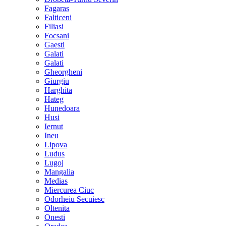
Fagaras
Falticeni
Filiasi
Focsani
Gaesti
Galati
Galati
Gheorgheni
Giurgiu
Harghita
Hateg
Hunedoara
Husi
Iernut
Ineu
Lipova
Ludus
Lugoj
Mangalia
Medias
Miercurea Ciuc
Odorheiu Secuiesc
Oltenita
Onesti