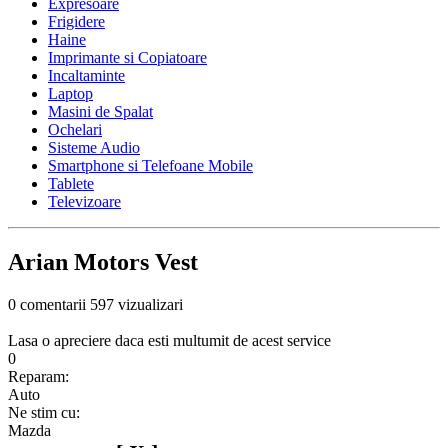
Expresoare
Frigidere
Haine
Imprimante si Copiatoare
Incaltaminte
Laptop
Masini de Spalat
Ochelari
Sisteme Audio
Smartphone si Telefoane Mobile
Tablete
Televizoare
Arian Motors Vest
0 comentarii
597 vizualizari
Lasa o apreciere daca esti multumit de acest service
0
Reparam:
Auto
Ne stim cu:
Mazda