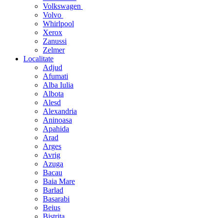
Volkswagen
Volvo
Whirlpool
Xerox
Zanussi
Zelmer
Localitate
Adjud
Afumati
Alba Iulia
Albota
Alesd
Alexandria
Aninoasa
Apahida
Arad
Arges
Avrig
Azuga
Bacau
Baia Mare
Barlad
Basarabi
Beius
Bistrita