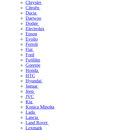
Chrysler
Citroën
Dacia
Daewoo
Dodge
Electrolux
Epson
Evolio
Ferroli
Fiat
Ford
Fujifilm
Gorenje
Honda
HTC
Hyundai
Jaguar
Jeep
JVC
Kia
Konica Minolta
Lada
Lancia
Land Rover
Lexmark