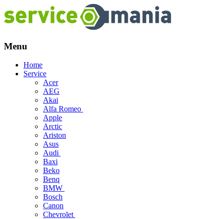
Menu
Skip
Home
to
Service
content
Acer
AEG
Akai
Alfa Romeo
Apple
Arctic
Ariston
Asus
Audi
Baxi
Beko
Benq
BMW
Bosch
Canon
Chevrolet