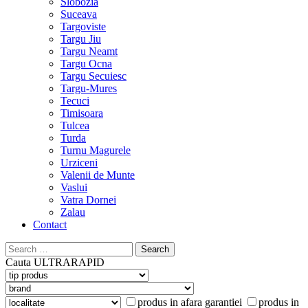
Slobozia
Suceava
Targoviste
Targu Jiu
Targu Neamt
Targu Ocna
Targu Secuiesc
Targu-Mures
Tecuci
Timisoara
Tulcea
Turda
Turnu Magurele
Urziceni
Valenii de Munte
Vaslui
Vatra Dornei
Zalau
Contact
Search
for:
Cauta
ULTRARAPID
produs in afara garantiei
produs in