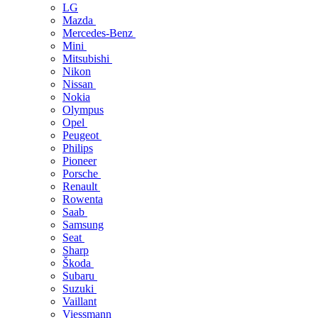
LG
Mazda
Mercedes-Benz
Mini
Mitsubishi
Nikon
Nissan
Nokia
Olympus
Opel
Peugeot
Philips
Pioneer
Porsche
Renault
Rowenta
Saab
Samsung
Seat
Sharp
Škoda
Subaru
Suzuki
Vaillant
Viessmann