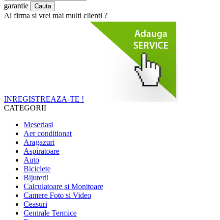
garantie
Ai firma si vrei mai multi clienti ?
INREGISTREAZA-TE !
CATEGORII
Meseriasi
Aer conditionat
Aragazuri
Aspiratoare
Auto
Biciclete
Bijuterii
Calculatoare si Monitoare
Camere Foto si Video
Ceasuri
Centrale Termice