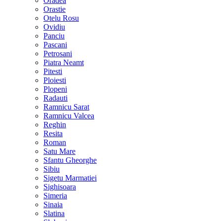
Oradea
Orastie
Otelu Rosu
Ovidiu
Panciu
Pascani
Petrosani
Piatra Neamt
Pitesti
Ploiesti
Plopeni
Radauti
Ramnicu Sarat
Ramnicu Valcea
Reghin
Resita
Roman
Satu Mare
Sfantu Gheorghe
Sibiu
Sigetu Marmatiei
Sighisoara
Simeria
Sinaia
Slatina