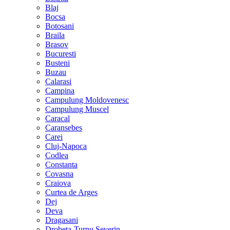
Blaj
Bocsa
Botosani
Braila
Brasov
Bucuresti
Busteni
Buzau
Calarasi
Campina
Campulung Moldovenesc
Campulung Muscel
Caracal
Caransebes
Carei
Cluj-Napoca
Codlea
Constanta
Covasna
Craiova
Curtea de Arges
Dej
Deva
Dragasani
Drobeta-Turnu Severin