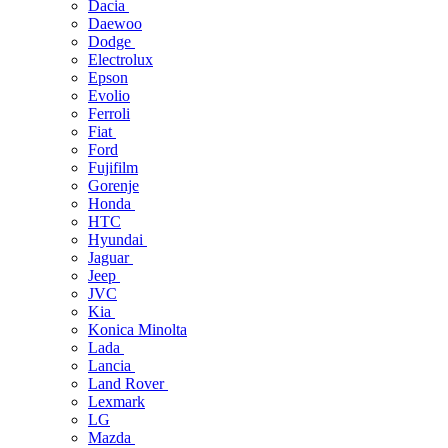
Dacia
Daewoo
Dodge
Electrolux
Epson
Evolio
Ferroli
Fiat
Ford
Fujifilm
Gorenje
Honda
HTC
Hyundai
Jaguar
Jeep
JVC
Kia
Konica Minolta
Lada
Lancia
Land Rover
Lexmark
LG
Mazda