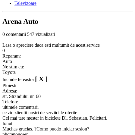
Televizoare
Arena Auto
0 comentarii
547 vizualizari
Lasa o apreciere daca esti multumit de acest service
0
Reparam:
Auto
Ne stim cu:
Toyota
[ X ]
Inchide fereastra
Ploiesti
Adresa:
str. Strandului nr. 60
Telefon:
ultimele comentarii
ce zic zlientii nostri de serviiciile oferite
Cel mai tare mester in biciclete Dl. Sebastian. Felicitari.
Ionut
Muchas gracias. ?Como puedo iniciar sesion?
nhcmnouowr