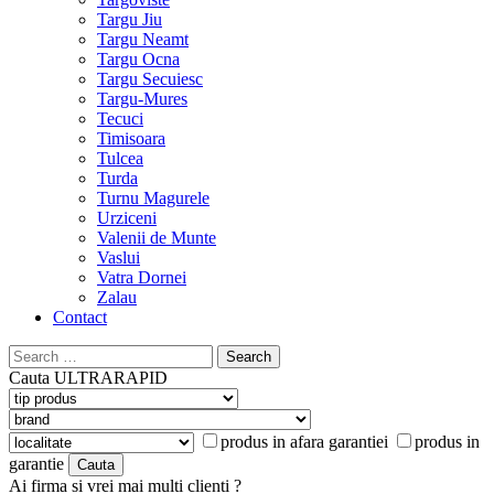
Targu Jiu
Targu Neamt
Targu Ocna
Targu Secuiesc
Targu-Mures
Tecuci
Timisoara
Tulcea
Turda
Turnu Magurele
Urziceni
Valenii de Munte
Vaslui
Vatra Dornei
Zalau
Contact
Search
for:
Cauta
ULTRARAPID
produs in afara garantiei
produs in
garantie
Ai firma si vrei mai multi clienti ?