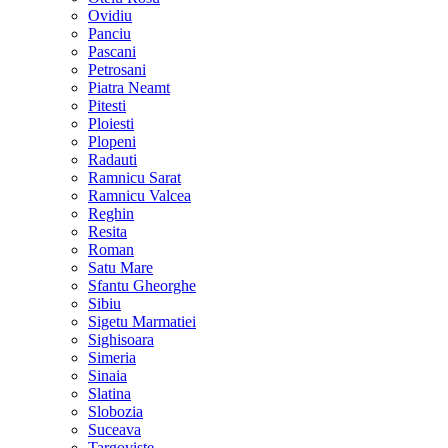
Ovidiu
Panciu
Pascani
Petrosani
Piatra Neamt
Pitesti
Ploiesti
Plopeni
Radauti
Ramnicu Sarat
Ramnicu Valcea
Reghin
Resita
Roman
Satu Mare
Sfantu Gheorghe
Sibiu
Sigetu Marmatiei
Sighisoara
Simeria
Sinaia
Slatina
Slobozia
Suceava
Targoviste