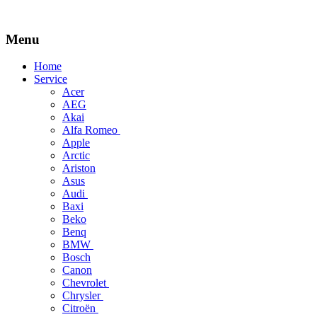
Menu
Skip
Home
to
Service
content
Acer
AEG
Akai
Alfa Romeo
Apple
Arctic
Ariston
Asus
Audi
Baxi
Beko
Benq
BMW
Bosch
Canon
Chevrolet
Chrysler
Citroën