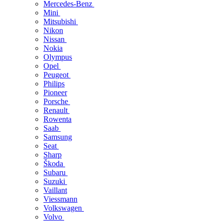
Mercedes-Benz
Mini
Mitsubishi
Nikon
Nissan
Nokia
Olympus
Opel
Peugeot
Philips
Pioneer
Porsche
Renault
Rowenta
Saab
Samsung
Seat
Sharp
Škoda
Subaru
Suzuki
Vaillant
Viessmann
Volkswagen
Volvo