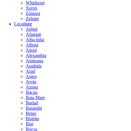
Whirlpool
Xerox
Zanussi
Zelmer
Localitate
Adjud
Afumati
Alba Iulia
Albota
Alesd
Alexandria
Aninoasa
Apahida
Arad
Arges
Avrig
Azuga
Bacau
Baia Mare
Barlad
Basarabi
Beius
Bistrita
Blaj
Bocsa