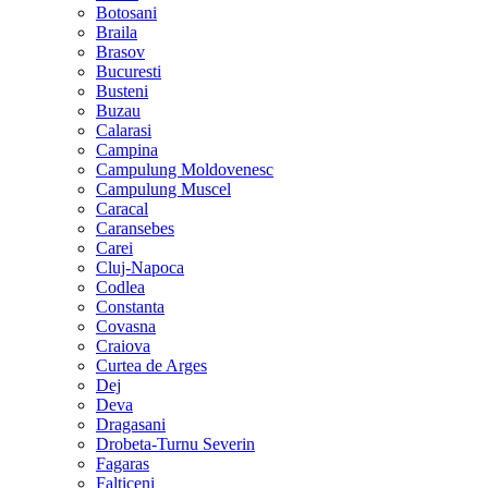
Botosani
Braila
Brasov
Bucuresti
Busteni
Buzau
Calarasi
Campina
Campulung Moldovenesc
Campulung Muscel
Caracal
Caransebes
Carei
Cluj-Napoca
Codlea
Constanta
Covasna
Craiova
Curtea de Arges
Dej
Deva
Dragasani
Drobeta-Turnu Severin
Fagaras
Falticeni