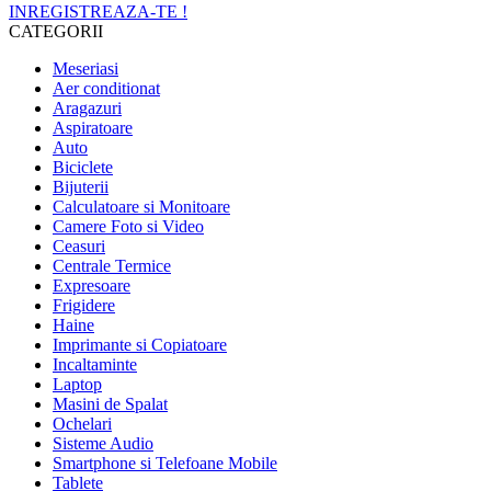
INREGISTREAZA-TE !
CATEGORII
Meseriasi
Aer conditionat
Aragazuri
Aspiratoare
Auto
Biciclete
Bijuterii
Calculatoare si Monitoare
Camere Foto si Video
Ceasuri
Centrale Termice
Expresoare
Frigidere
Haine
Imprimante si Copiatoare
Incaltaminte
Laptop
Masini de Spalat
Ochelari
Sisteme Audio
Smartphone si Telefoane Mobile
Tablete