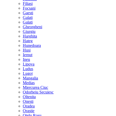
Filiasi
Focsani
Gaesti
Galati
Galati
Gheorgheni
Giurgiu
Harghita
Hateg
Hunedoara
Husi
Iernut
Ineu
Lipova
Ludus
Lugoj
Mangalia
Medias
Miercurea Ciuc
Odorheiu Secuiesc
Oltenita
Onesti
Oradea
Orastie
Otelu Rosu