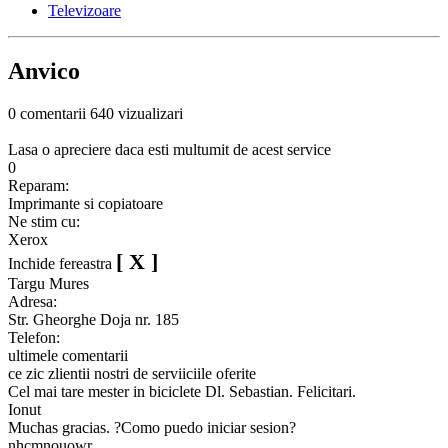
Televizoare
Anvico
0 comentarii
640 vizualizari
Lasa o apreciere daca esti multumit de acest service
0
Reparam:
Imprimante si copiatoare
Ne stim cu:
Xerox
[ X ]
Inchide fereastra
Targu Mures
Adresa:
Str. Gheorghe Doja nr. 185
Telefon:
ultimele comentarii
ce zic zlientii nostri de serviiciile oferite
Cel mai tare mester in biciclete Dl. Sebastian. Felicitari.
Ionut
Muchas gracias. ?Como puedo iniciar sesion?
nhcmnouowr