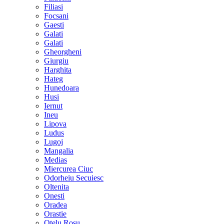
Filiasi
Focsani
Gaesti
Galati
Galati
Gheorgheni
Giurgiu
Harghita
Hateg
Hunedoara
Husi
Iernut
Ineu
Lipova
Ludus
Lugoj
Mangalia
Medias
Miercurea Ciuc
Odorheiu Secuiesc
Oltenita
Onesti
Oradea
Orastie
Otelu Rosu