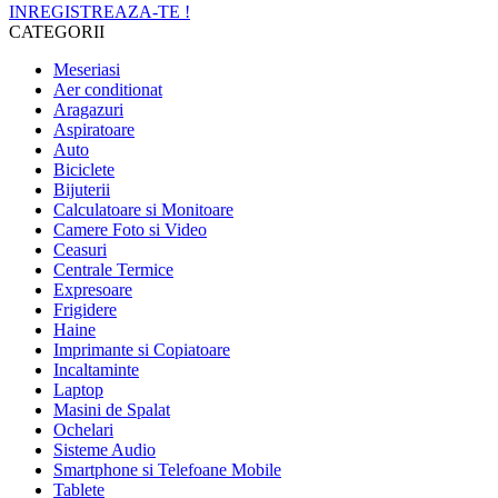
INREGISTREAZA-TE !
CATEGORII
Meseriasi
Aer conditionat
Aragazuri
Aspiratoare
Auto
Biciclete
Bijuterii
Calculatoare si Monitoare
Camere Foto si Video
Ceasuri
Centrale Termice
Expresoare
Frigidere
Haine
Imprimante si Copiatoare
Incaltaminte
Laptop
Masini de Spalat
Ochelari
Sisteme Audio
Smartphone si Telefoane Mobile
Tablete