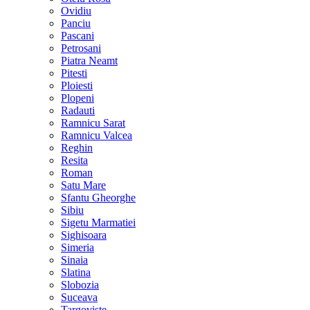
Ovidiu
Panciu
Pascani
Petrosani
Piatra Neamt
Pitesti
Ploiesti
Plopeni
Radauti
Ramnicu Sarat
Ramnicu Valcea
Reghin
Resita
Roman
Satu Mare
Sfantu Gheorghe
Sibiu
Sigetu Marmatiei
Sighisoara
Simeria
Sinaia
Slatina
Slobozia
Suceava
Targoviste