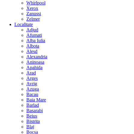
Whirlpool
Xerox
Zanussi
Zelmer
Localitate
Adjud
Afumati
Alba Iulia
Albota
Alesd
Alexandria
Aninoasa
Apahida
Arad
Arges
Avrig
Azuga
Bacau
Baia Mare
Barlad
Basarabi
Beius
Bistrita
Blaj
Bocsa