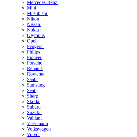
Mercedes-Benz
Mini
Mitsubishi
Nikon
Nissan
Nokia
Olympus
Opel
Peugeot
Philips
Pioneer
Porsche
Renault
Rowenta
Saab
Samsung
Seat
Sharp
Škoda
Subaru
Suzuki
Vaillant
Viessmann
Volkswagen
Volvo