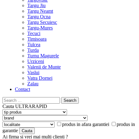
Targu Jiu
Targu Neamt
Targu Ocna
Targu Secuiesc
Targu-Mures
Tecuci
Timisoara
Tulcea
Turda
Turnu Magurele
Urziceni
Valenii de Munte
Vaslui
Vatra Dornei
Zalau
Contact
Search
for:
Cauta
ULTRARAPID
produs in afara garantiei
produs in
garantie
Ai firma si vrei mai multi clienti ?