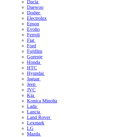
Dacia
Daewoo
Dodge
Electrolux
Epson
Evolio
Ferroli
Fiat
Ford
Fujifilm
Gorenje
Honda
HTC
Hyundai
Jaguar
Jeep
JVC
Kia
Konica Minolta
Lada
Lancia
Land Rover
Lexmark
LG
Mazda