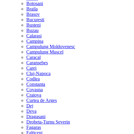
Botosani
Braila
Brasov
Bucuresti
Busteni
Buzau
Calarasi
Campina
Campulung Moldovenesc
Campulung Muscel
Caracal
Caransebes
Carei
Cluj-Napoca
Codlea
Constanta
Covasna
Craiova
Curtea de Arges
Dej
Deva
Dragasani
Drobeta-Turnu Severin
Fagaras
Falticeni