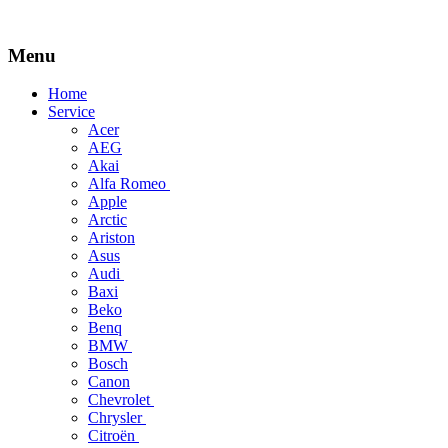
Menu
Skip
Home
to
Service
content
Acer
AEG
Akai
Alfa Romeo
Apple
Arctic
Ariston
Asus
Audi
Baxi
Beko
Benq
BMW
Bosch
Canon
Chevrolet
Chrysler
Citroën