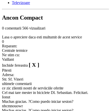
Televizoare
Ancon Compact
0 comentarii
566 vizualizari
Lasa o apreciere daca esti multumit de acest service
0
Reparam:
Centrale termice
Ne stim cu:
Vaillant
[ X ]
Inchide fereastra
Pitesti
Adresa:
Str. Sf. Vineri
ultimele comentarii
ce zic zlientii nostri de serviiciile oferite
Cel mai tare mester in biciclete Dl. Sebastian. Felicitari.
Ionut
Muchas gracias. ?Como puedo iniciar sesion?
nhcmnouowr
Muchas gracias. ?Como puedo iniciar sesion?