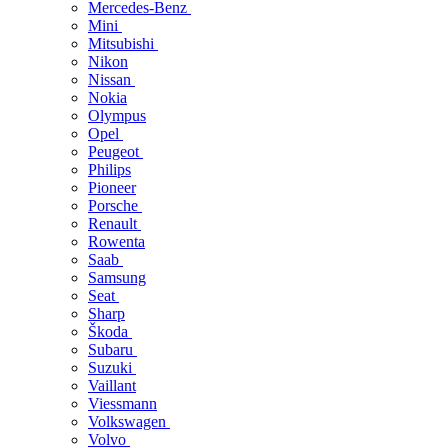
Mercedes-Benz
Mini
Mitsubishi
Nikon
Nissan
Nokia
Olympus
Opel
Peugeot
Philips
Pioneer
Porsche
Renault
Rowenta
Saab
Samsung
Seat
Sharp
Škoda
Subaru
Suzuki
Vaillant
Viessmann
Volkswagen
Volvo