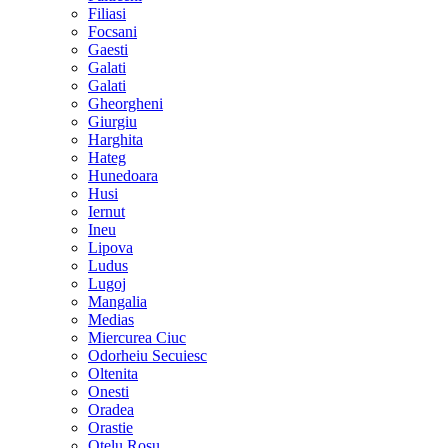
Filiasi
Focsani
Gaesti
Galati
Galati
Gheorgheni
Giurgiu
Harghita
Hateg
Hunedoara
Husi
Iernut
Ineu
Lipova
Ludus
Lugoj
Mangalia
Medias
Miercurea Ciuc
Odorheiu Secuiesc
Oltenita
Onesti
Oradea
Orastie
Otelu Rosu