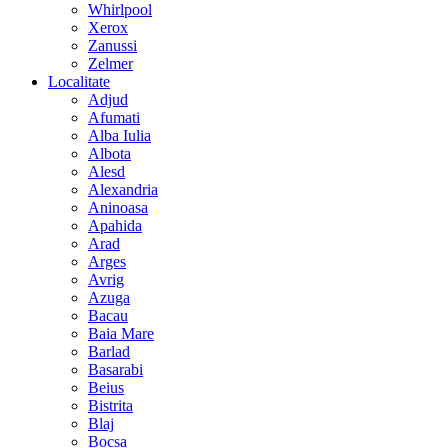
Whirlpool
Xerox
Zanussi
Zelmer
Localitate
Adjud
Afumati
Alba Iulia
Albota
Alesd
Alexandria
Aninoasa
Apahida
Arad
Arges
Avrig
Azuga
Bacau
Baia Mare
Barlad
Basarabi
Beius
Bistrita
Blaj
Bocsa