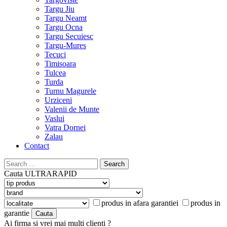
Targu Jiu
Targu Neamt
Targu Ocna
Targu Secuiesc
Targu-Mures
Tecuci
Timisoara
Tulcea
Turda
Turnu Magurele
Urziceni
Valenii de Munte
Vaslui
Vatra Dornei
Zalau
Contact
Search
for:
Cauta
ULTRARAPID
produs in afara garantiei
produs in
garantie
Ai firma si vrei mai multi clienti ?