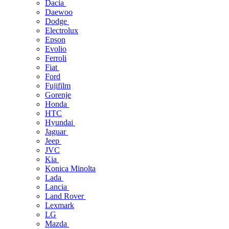
Dacia
Daewoo
Dodge
Electrolux
Epson
Evolio
Ferroli
Fiat
Ford
Fujifilm
Gorenje
Honda
HTC
Hyundai
Jaguar
Jeep
JVC
Kia
Konica Minolta
Lada
Lancia
Land Rover
Lexmark
LG
Mazda