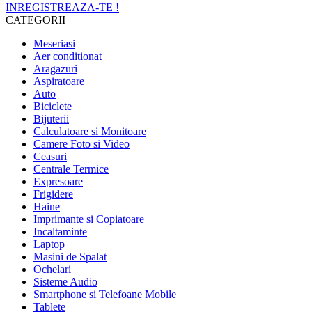
INREGISTREAZA-TE !
CATEGORII
Meseriasi
Aer conditionat
Aragazuri
Aspiratoare
Auto
Biciclete
Bijuterii
Calculatoare si Monitoare
Camere Foto si Video
Ceasuri
Centrale Termice
Expresoare
Frigidere
Haine
Imprimante si Copiatoare
Incaltaminte
Laptop
Masini de Spalat
Ochelari
Sisteme Audio
Smartphone si Telefoane Mobile
Tablete