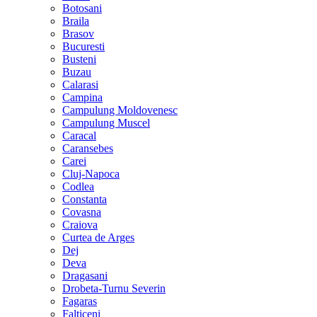
Botosani
Braila
Brasov
Bucuresti
Busteni
Buzau
Calarasi
Campina
Campulung Moldovenesc
Campulung Muscel
Caracal
Caransebes
Carei
Cluj-Napoca
Codlea
Constanta
Covasna
Craiova
Curtea de Arges
Dej
Deva
Dragasani
Drobeta-Turnu Severin
Fagaras
Falticeni