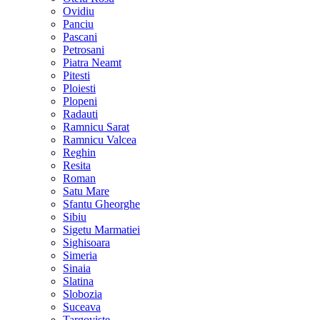
Ovidiu
Panciu
Pascani
Petrosani
Piatra Neamt
Pitesti
Ploiesti
Plopeni
Radauti
Ramnicu Sarat
Ramnicu Valcea
Reghin
Resita
Roman
Satu Mare
Sfantu Gheorghe
Sibiu
Sigetu Marmatiei
Sighisoara
Simeria
Sinaia
Slatina
Slobozia
Suceava
Targoviste