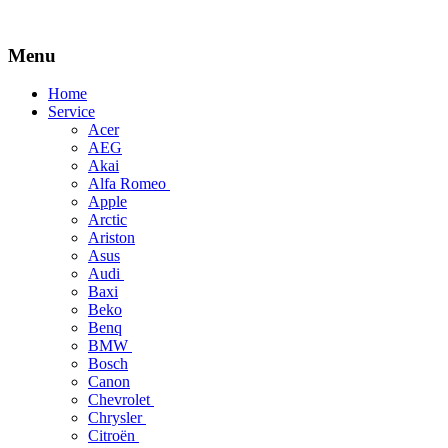
Menu
Skip
Home
to
Service
content
Acer
AEG
Akai
Alfa Romeo
Apple
Arctic
Ariston
Asus
Audi
Baxi
Beko
Benq
BMW
Bosch
Canon
Chevrolet
Chrysler
Citroën