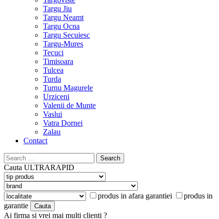
Targu Jiu
Targu Neamt
Targu Ocna
Targu Secuiesc
Targu-Mures
Tecuci
Timisoara
Tulcea
Turda
Turnu Magurele
Urziceni
Valenii de Munte
Vaslui
Vatra Dornei
Zalau
Contact
Search
for:
Cauta
ULTRARAPID
produs in afara garantiei
produs in
garantie
Ai firma si vrei mai multi clienti ?