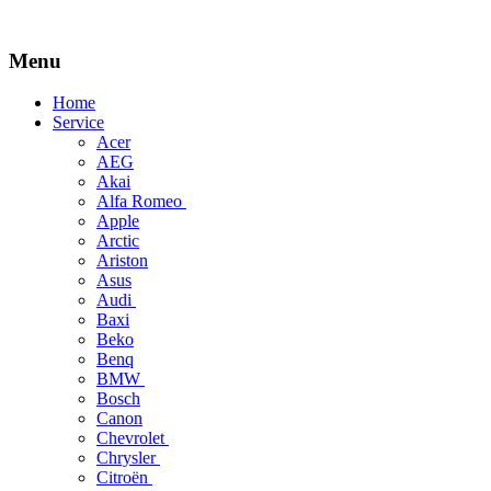
Menu
Skip
Home
to
Service
content
Acer
AEG
Akai
Alfa Romeo
Apple
Arctic
Ariston
Asus
Audi
Baxi
Beko
Benq
BMW
Bosch
Canon
Chevrolet
Chrysler
Citroën