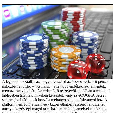
A legjobb hozzáállás az, hogy elveszítsd az összes befizetett pénzed,
miközben egy show-t csinálsz – a legjobb emlékeknek, elmentek,
mert az este véget ért. Az érdeklődő résztvevők általában a weboldal
láblécében található linkeken keresztül, vagy az eCOGRA pecsét
segítségével férhetnek hozzá a méltányossági tanúsítványokhoz. A
platform nem fog játszani egy bizonyíthatóan ésszerű rendszerrel,
amely a közösségi magokra és hash-ekre épül, amelyeket a kripto-