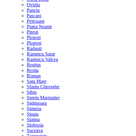
Ovidiu
Panciu
Pascani
Petrosani
Piatra Neamt
Pitesti
Ploiesti
Plopeni
Radauti
Ramnicu Sarat
Ramnicu Valcea
Reghin
Resita
Roman
Satu Mare
Sfantu Gheorghe
Sibiu
Sigetu Marmatiei
Sighisoara
Simeria
Sinaia
Slatina
Slobozia
Suceava
Targoviste