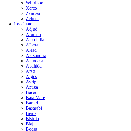
Whirlpool
Xerox
Zanussi
Zelmer
Localitate
Adjud
Afumati
Alba Iulia
Albota
Alesd
Alexandria
Aninoasa
Apahida
Arad
Arges
Avrig
Azuga
Bacau
Baia Mare
Barlad
Basarabi
Beius
Bistrita
Blaj
Bocsa