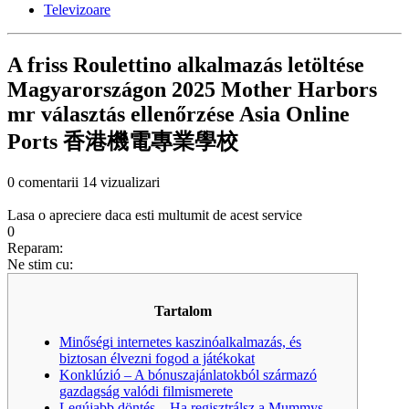
Televizoare
A friss Roulettino alkalmazás letöltése
Magyarországon 2025 Mother Harbors
mr választás ellenőrzése Asia Online
Ports 香港機電專業學校
0 comentarii
14 vizualizari
Lasa o apreciere daca esti multumit de acest service
0
Reparam:
Ne stim cu:
Tartalom
Minőségi internetes kaszinóalkalmazás, és
biztosan élvezni fogod a játékokat
Konklúzió – A bónuszajánlatokból származó
gazdagság valódi filmismerete
Legújabb döntés – Ha regisztrálsz a Mummys