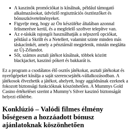
A kaszinók promóciókat is kínálnak, például támogató
alkalmazásokat, üdvözlő regisztrációs ösztönzőket és
bónuszkövetelményeket.
Figyelje meg, hogy az Ön készüléke általában azonnal
felismerésre kerül, és a megfelelő szoftver telepítve van.
Az e-táskák rajongói használhatják a népszerű opciókat,
például a Skrillt és a Netellert, valamint szinte minden más
táskacímkét, amely a pénztárnál megjelenik, miután meglátta
az Új-Zélandot.
Sőt, számos asztali játékot kínálnak, többek között
blackjacket, kaszinó pókert és bakkarát is.
Ez a program a csodálatos élő osztós játékokat, asztali játékokat és
nyerőgépeket kínálja a saját szerencsejáték-vállalkozásodban. A
játékosok élvezhetik a játékot, ahelyett, hogy aggódnának ezeknek a
fokozott biztonsági funkcióknak köszönhetően. A Mummys Gold
Casino értékelései szerint a Mummy's Silver kaszinó biztonságát
helyezi előtérbe.
Konklúzió – Valódi filmes élmény
bőségesen a hozzáadott bónusz
ajánlatoknak köszönhetően