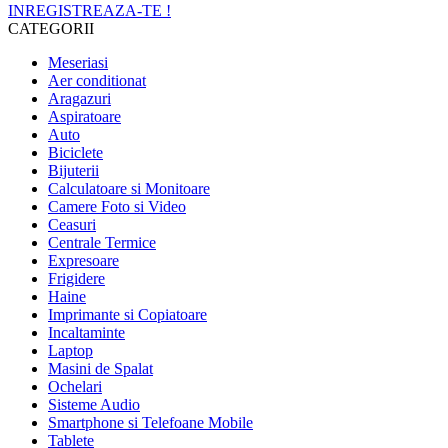
INREGISTREAZA-TE !
CATEGORII
Meseriasi
Aer conditionat
Aragazuri
Aspiratoare
Auto
Biciclete
Bijuterii
Calculatoare si Monitoare
Camere Foto si Video
Ceasuri
Centrale Termice
Expresoare
Frigidere
Haine
Imprimante si Copiatoare
Incaltaminte
Laptop
Masini de Spalat
Ochelari
Sisteme Audio
Smartphone si Telefoane Mobile
Tablete