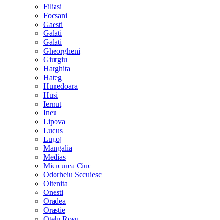
Filiasi
Focsani
Gaesti
Galati
Galati
Gheorgheni
Giurgiu
Harghita
Hateg
Hunedoara
Husi
Iernut
Ineu
Lipova
Ludus
Lugoj
Mangalia
Medias
Miercurea Ciuc
Odorheiu Secuiesc
Oltenita
Onesti
Oradea
Orastie
Otelu Rosu