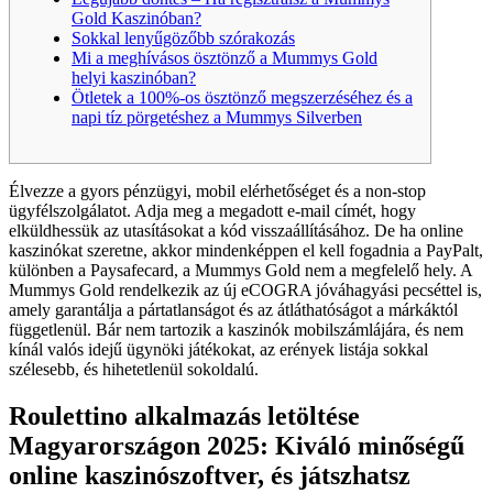
Gold Kaszinóban?
Sokkal lenyűgözőbb szórakozás
Mi a meghívásos ösztönző a Mummys Gold
helyi kaszinóban?
Ötletek a 100%-os ösztönző megszerzéséhez és a
napi tíz pörgetéshez a Mummys Silverben
Élvezze a gyors pénzügyi, mobil elérhetőséget és a non-stop
ügyfélszolgálatot. Adja meg a megadott e-mail címét, hogy
elküldhessük az utasításokat a kód visszaállításához. De ha online
kaszinókat szeretne, akkor mindenképpen el kell fogadnia a PayPalt,
különben a Paysafecard, a Mummys Gold nem a megfelelő hely. A
Mummys Gold rendelkezik az új eCOGRA jóváhagyási pecséttel is,
amely garantálja a pártatlanságot és az átláthatóságot a márkáktól
függetlenül.
Bár nem tartozik a kaszinók mobilszámlájára, és nem
kínál valós idejű ügynöki játékokat, az erények listája sokkal
szélesebb, és hihetetlenül sokoldalú.
Roulettino alkalmazás letöltése
Magyarországon 2025: Kiváló minőségű
online kaszinószoftver, és játszhatsz