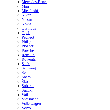
Mercedes-Benz
Mini
Mitsubishi
Nikon
Nissan
Nokia
Olympus
Opel
Peugeot
Philips
Pioneer
Porsche
Renault
Rowenta
Saab
Samsung
Seat
Sharp
Škoda
Subaru
Suzuki
Vaillant
Viessmann
Volkswagen
Volvo