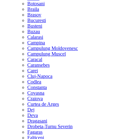
Botosani
Braila
Brasov
Bucuresti
Busteni
Buzau
Calarasi
Campina
Campulung Moldovenesc
Campulung Muscel
Caracal
Caransebes
Carei
Cluj-Napoca
Codlea
Constanta
Covasna
Craiova
Curtea de Arges
Dej
Deva
Dragasani
Drobeta-Turnu Severin
Fagaras
Falticeni