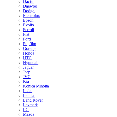
Dacia
Daewoo
Dodge
Electrolux
Epson
Evolio
Ferroli
Fiat
Ford
Fujifilm
Gorenje
Honda
HTC
Hyundai
Jaguar
Jeep
JVC
Kia
Konica Minolta
Lada
Lancia
Land Rover
Lexmark
LG
Mazda