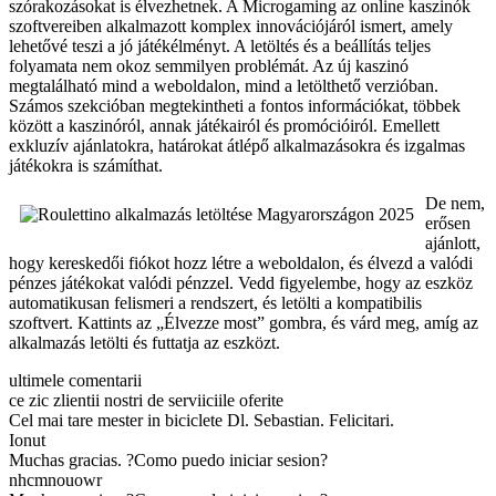
szórakozásokat is élvezhetnek. A Microgaming az online kaszinók
szoftvereiben alkalmazott komplex innovációjáról ismert, amely
lehetővé teszi a jó játékélményt. A letöltés és a beállítás teljes
folyamata nem okoz semmilyen problémát. Az új kaszinó
megtalálható mind a weboldalon, mind a letölthető verzióban.
Számos szekcióban megtekintheti a fontos információkat, többek
között a kaszinóról, annak játékairól és promócióiról. Emellett
exkluzív ajánlatokra, határokat átlépő alkalmazásokra és izgalmas
játékokra is számíthat.
De nem,
erősen
ajánlott,
hogy kereskedői fiókot hozz létre a weboldalon, és élvezd a valódi
pénzes játékokat valódi pénzzel. Vedd figyelembe, hogy az eszköz
automatikusan felismeri a rendszert, és letölti a kompatibilis
szoftvert. Kattints az „Élvezze most” gombra, és várd meg, amíg az
alkalmazás letölti és futtatja az eszközt.
ultimele comentarii
ce zic zlientii nostri de serviiciile oferite
Cel mai tare mester in biciclete Dl. Sebastian. Felicitari.
Ionut
Muchas gracias. ?Como puedo iniciar sesion?
nhcmnouowr