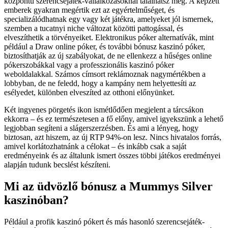
központú szerencsejáték-vállalkozásoknál találhatsz meg. A képzett
emberek gyakran megértik ezt az egyértelműséget, és
specializálódhatnak egy vagy két játékra, amelyeket jól ismernek,
szemben a tucatnyi niche változat közötti pattogással, és
elveszíthetik a törvényeiket. Elektronikus póker alternatívák, mint
például a Draw online póker, és további bónusz kaszinó póker,
biztosíthatják az új szabályokat, de ne ellenkezz a hűséges online
pókerszobákkal vagy a professzionális kaszinó póker
weboldalakkal. Számos címsort reklámoznak nagymértékben a
lobbyban, de ne feledd, hogy a kampány nem helyettesíti az
esélyedet, különben elveszíted az otthoni előnyünket.
Két ingyenes pörgetés ikon ismétlődően megjelent a tárcsákon
ekkorra – és ez természetesen a fő előny, amivel igyekszünk a lehető
legjobban segíteni a slágerszerzésben. És ami a lényeg, hogy
biztosan, azt hiszem, az új RTP 94%-on lesz. Nincs hivatalos forrás,
amivel korlátozhatnánk a célokat – és inkább csak a saját
eredményeink és az általunk ismert összes többi játékos eredményei
alapján tudunk becslést készíteni.
Mi az üdvözlő bónusz a Mummys Silver
kaszinóban?
Például a profik kaszinó pókert és más hasonló szerencsejáték-