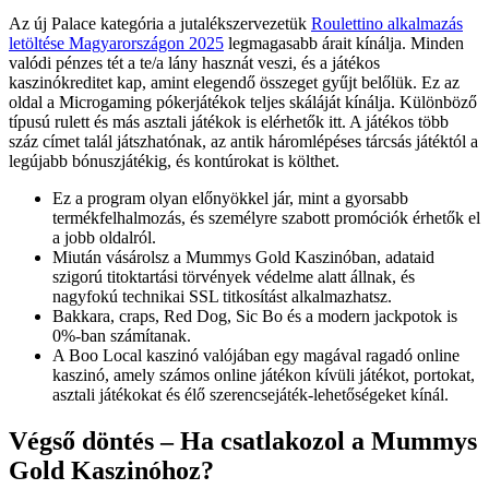
Az új Palace kategória a jutalékszervezetük
Roulettino alkalmazás
letöltése Magyarországon 2025
legmagasabb árait kínálja. Minden
valódi pénzes tét a te/a lány hasznát veszi, és a játékos
kaszinókreditet kap, amint elegendő összeget gyűjt belőlük. Ez az
oldal a Microgaming pókerjátékok teljes skáláját kínálja. Különböző
típusú rulett és más asztali játékok is elérhetők itt. A játékos több
száz címet talál játszhatónak, az antik háromlépéses tárcsás játéktól a
legújabb bónuszjátékig, és kontúrokat is költhet.
Ez a program olyan előnyökkel jár, mint a gyorsabb
termékfelhalmozás, és személyre szabott promóciók érhetők el
a jobb oldalról.
Miután vásárolsz a Mummys Gold Kaszinóban, adataid
szigorú titoktartási törvények védelme alatt állnak, és
nagyfokú technikai SSL titkosítást alkalmazhatsz.
Bakkara, craps, Red Dog, Sic Bo és a modern jackpotok is
0%-ban számítanak.
A Boo Local kaszinó valójában egy magával ragadó online
kaszinó, amely számos online játékon kívüli játékot, portokat,
asztali játékokat és élő szerencsejáték-lehetőségeket kínál.
Végső döntés – Ha csatlakozol a Mummys
Gold Kaszinóhoz?