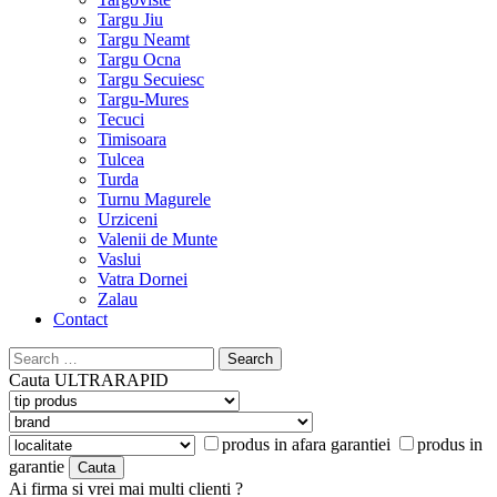
Targu Jiu
Targu Neamt
Targu Ocna
Targu Secuiesc
Targu-Mures
Tecuci
Timisoara
Tulcea
Turda
Turnu Magurele
Urziceni
Valenii de Munte
Vaslui
Vatra Dornei
Zalau
Contact
Search
for:
Cauta
ULTRARAPID
produs in afara garantiei
produs in
garantie
Ai firma si vrei mai multi clienti ?