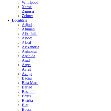
Whirlpool
Xerox
Zanussi
Zelmer
Localitate
Adjud
Afumati
Alba Iulia
Albota
Alesd
Alexandria
Aninoasa
Apahida
Arad
Arges
Avrig
Azuga
Bacau
Baia Mare
Barlad
Basarabi
Beius
Bistrita
Blaj
Bocsa