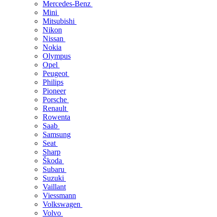
Mercedes-Benz
Mini
Mitsubishi
Nikon
Nissan
Nokia
Olympus
Opel
Peugeot
Philips
Pioneer
Porsche
Renault
Rowenta
Saab
Samsung
Seat
Sharp
Škoda
Subaru
Suzuki
Vaillant
Viessmann
Volkswagen
Volvo