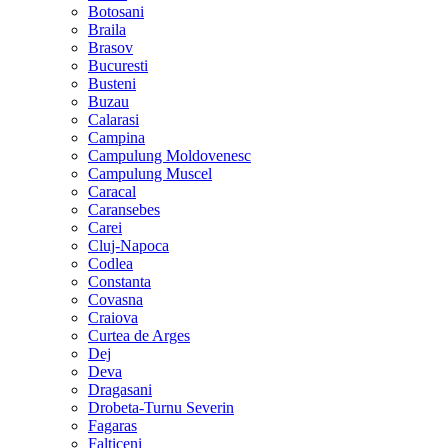
Botosani
Braila
Brasov
Bucuresti
Busteni
Buzau
Calarasi
Campina
Campulung Moldovenesc
Campulung Muscel
Caracal
Caransebes
Carei
Cluj-Napoca
Codlea
Constanta
Covasna
Craiova
Curtea de Arges
Dej
Deva
Dragasani
Drobeta-Turnu Severin
Fagaras
Falticeni