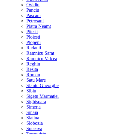
Ovidiu
Panciu
Pascani
Petrosani
Piatra Neamt
Pitesti
Ploiesti
Plopeni
Radauti
Ramnicu Sarat
Ramnicu Valcea
Reghin
Resita
Roman
Satu Mare
Sfantu Gheorghe
Sibiu
Sigetu Marmatiei
Sighisoara
Simeria
Sinaia
Slatina
Slobozia
Suceava
Targoviste