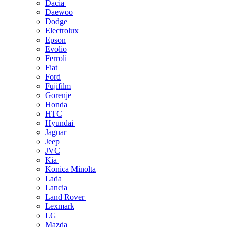
Dacia
Daewoo
Dodge
Electrolux
Epson
Evolio
Ferroli
Fiat
Ford
Fujifilm
Gorenje
Honda
HTC
Hyundai
Jaguar
Jeep
JVC
Kia
Konica Minolta
Lada
Lancia
Land Rover
Lexmark
LG
Mazda