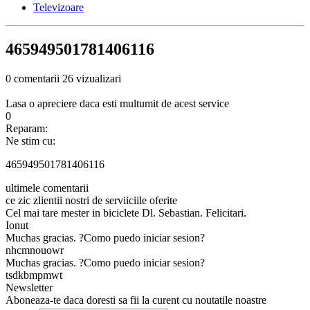
Televizoare
465949501781406116
0 comentarii
26 vizualizari
Lasa o apreciere daca esti multumit de acest service
0
Reparam:
Ne stim cu:
465949501781406116
ultimele comentarii
ce zic zlientii nostri de serviiciile oferite
Cel mai tare mester in biciclete Dl. Sebastian. Felicitari.
Ionut
Muchas gracias. ?Como puedo iniciar sesion?
nhcmnouowr
Muchas gracias. ?Como puedo iniciar sesion?
tsdkbmpmwt
Newsletter
Aboneaza-te daca doresti sa fii la curent cu noutatile noastre