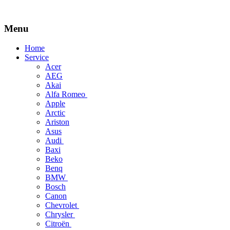
Menu
Skip
Home
to
Service
content
Acer
AEG
Akai
Alfa Romeo
Apple
Arctic
Ariston
Asus
Audi
Baxi
Beko
Benq
BMW
Bosch
Canon
Chevrolet
Chrysler
Citroën