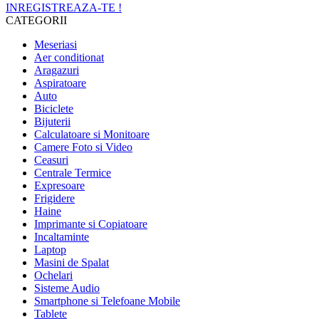
INREGISTREAZA-TE !
CATEGORII
Meseriasi
Aer conditionat
Aragazuri
Aspiratoare
Auto
Biciclete
Bijuterii
Calculatoare si Monitoare
Camere Foto si Video
Ceasuri
Centrale Termice
Expresoare
Frigidere
Haine
Imprimante si Copiatoare
Incaltaminte
Laptop
Masini de Spalat
Ochelari
Sisteme Audio
Smartphone si Telefoane Mobile
Tablete