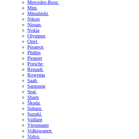
Mercedes-Benz
Mini
Mitsubishi
Nikon
Nissan
Nokia
Olympus
Opel
Peugeot
Philips
Pioneer
Porsche
Renault
Rowenta
Saab
Samsung
Seat
Sharp
Škoda
Subaru
Suzuki
Vaillant
Viessmann
Volkswagen
Volvo