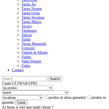
Targu Jiu
Targu Neamt
Targu Ocna
Targu Secuiesc
Targu-Mures
Tecuci
Timisoara
Tulcea
Turda
Turnu Magurele
Urziceni
Valenii de Munte
Vaslui
Vatra Dornei
Zalau
Contact
Search
for:
Cauta
ULTRARAPID
produs in afara garantiei
produs in
garantie
Ai firma si vrei mai multi clienti ?