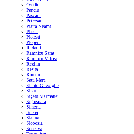
Ovidiu
Panciu
Pascani
Petrosani
Piatra Neamt
Pitesti
Ploiesti
Plopeni
Radauti
Ramnicu Sarat
Ramnicu Valcea
Reghin
Resita
Roman
Satu Mare
Sfantu Gheorghe
Sibiu
Sigetu Marmatiei
Sighisoara
Simeria
Sinaia
Slatina
Slobozia
Suceava
Targoviste