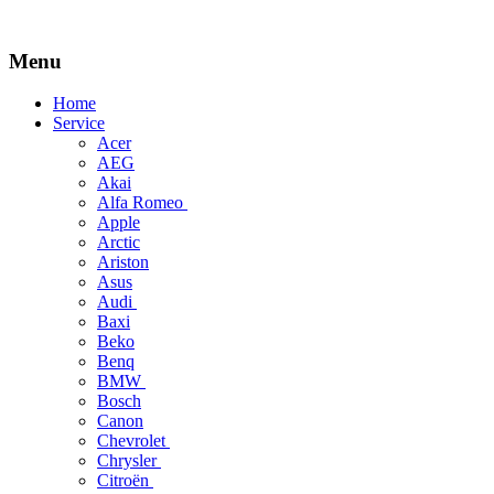
Menu
Skip
Home
to
Service
content
Acer
AEG
Akai
Alfa Romeo
Apple
Arctic
Ariston
Asus
Audi
Baxi
Beko
Benq
BMW
Bosch
Canon
Chevrolet
Chrysler
Citroën