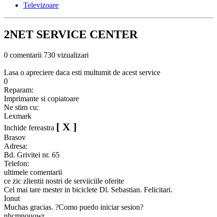
Televizoare
2NET SERVICE CENTER
0 comentarii
730 vizualizari
Lasa o apreciere daca esti multumit de acest service
0
Reparam:
Imprimante si copiatoare
Ne stim cu:
Lexmark
[ X ]
Inchide fereastra
Brasov
Adresa:
Bd. Grivitei nr. 65
Telefon:
ultimele comentarii
ce zic zlientii nostri de serviiciile oferite
Cel mai tare mester in biciclete Dl. Sebastian. Felicitari.
Ionut
Muchas gracias. ?Como puedo iniciar sesion?
nhcmnouowr