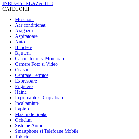
INREGISTREAZA-TE !
CATEGORII
Meseriasi
Aer conditionat
Aragazuri
Aspiratoare
Auto
Biciclete
Bijuterii
Calculatoare si Monitoare
Camere Foto si Video
Ceasuri
Centrale Termice
Expresoare
Frigidere
Haine
Imprimante si Copiatoare
Incaltaminte
Laptop
Masini de Spalat
Ochelari
Sisteme Audio
Smartphone si Telefoane Mobile
Tablete