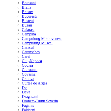
Botosani
Braila
Brasov
Bucuresti
Busteni
Buzau
Calarasi
Campina
Campulung Moldovenesc
Campulung Muscel
Caracal
Caransebes
Carei
Cluj-Napoca
Codlea
Constanta
Covasna
Craiova
Curtea de Arges
Dej
Deva
Dragasani
Drobeta-Turnu Severin
Fagaras
Falticeni