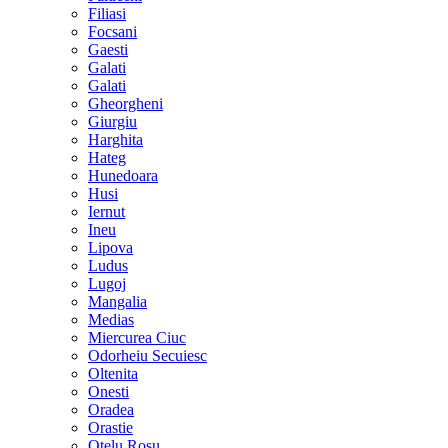
Filiasi
Focsani
Gaesti
Galati
Galati
Gheorgheni
Giurgiu
Harghita
Hateg
Hunedoara
Husi
Iernut
Ineu
Lipova
Ludus
Lugoj
Mangalia
Medias
Miercurea Ciuc
Odorheiu Secuiesc
Oltenita
Onesti
Oradea
Orastie
Otelu Rosu