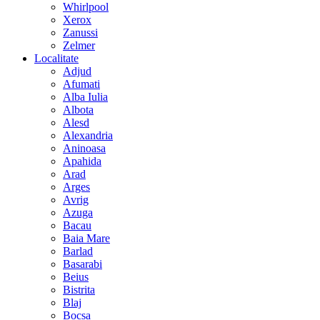
Whirlpool
Xerox
Zanussi
Zelmer
Localitate
Adjud
Afumati
Alba Iulia
Albota
Alesd
Alexandria
Aninoasa
Apahida
Arad
Arges
Avrig
Azuga
Bacau
Baia Mare
Barlad
Basarabi
Beius
Bistrita
Blaj
Bocsa