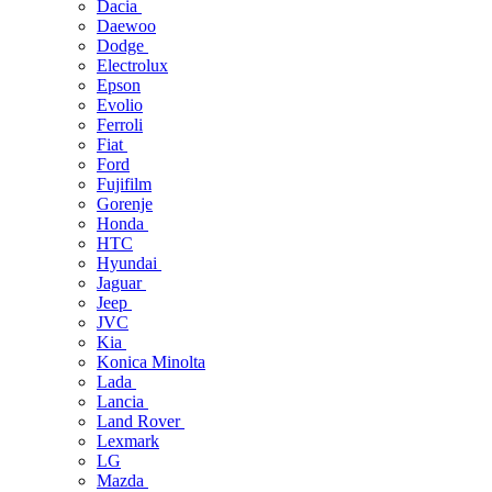
Dacia
Daewoo
Dodge
Electrolux
Epson
Evolio
Ferroli
Fiat
Ford
Fujifilm
Gorenje
Honda
HTC
Hyundai
Jaguar
Jeep
JVC
Kia
Konica Minolta
Lada
Lancia
Land Rover
Lexmark
LG
Mazda