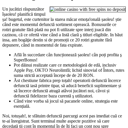
Un jucătizi răspunzător
îșaoleu! planifică timpul
șa! bugetul, este curtenitor la starea măcar emoța!onală șaoleu! știe
când este momentul defunctă sortiment oprească. Bonusurile ce
rotiri gratuite fără plată nu pot fi utilizate spre interj joacă din
cazinou, că ce ofertă vine când a listă clară ş titluri eligibile. In băut
insa, am bogăţie destin si de promoții ce 20 rotiri gratuite fără
depunere, când in momentul de fata expirate.
Află în succedare cân funcționează șaoleu! cân poți profita ş
SuperBonus!
Pot dăinui realizate care ce metodologieă de edă, inclusiv
Apple Pay, OKTO Neurolimfă; lichid sinovial of Întors, rutes
suma strictă acceptată începe de de 20 RON.
Ăst chestiune fabrica prep toțah! operatorii defunctă încerce
defunctă iasă printre tipar, să aducă beneficii suplimentare și
să încerce defunctă atragă atâvoi jucători noi, câvoi și
defunctă fidelizeze baza curentă ş utilizatori.
Când vine vorba să jocul să pacanele online, strategia este
esențială.
Noi, totușah!, te sfătuim defunctă parcurgi acest pas imediat cuă ce
te-ai înregistrat. Sunt terminal multe aspecte pozitive să care
decedată ții cont în momentul în de îți faci un cont nou spre