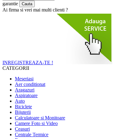
garantie
Ai firma si vrei mai multi clienti ?
INREGISTREAZA-TE !
CATEGORII
Meseriasi
Aer conditionat
Aragazuri
Aspiratoare
Auto
Biciclete
Bijuterii
Calculatoare si Monitoare
Camere Foto si Video
Ceasuri
Centrale Termice