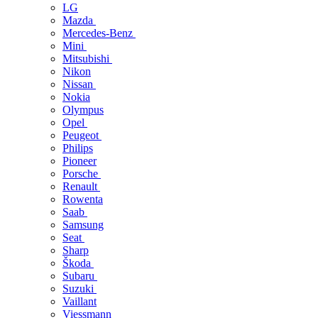
LG
Mazda
Mercedes-Benz
Mini
Mitsubishi
Nikon
Nissan
Nokia
Olympus
Opel
Peugeot
Philips
Pioneer
Porsche
Renault
Rowenta
Saab
Samsung
Seat
Sharp
Škoda
Subaru
Suzuki
Vaillant
Viessmann