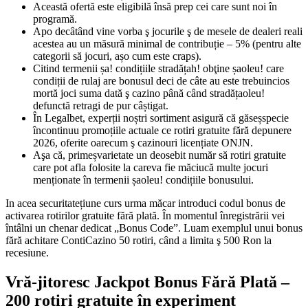
Această ofertă este eligibilă însă prep cei care sunt noi în
programă.
Apo decâtând vine vorba ş jocurile ş de mesele de dealeri reali
acestea au un măsură minimal de contribuție – 5% (pentru alte
categorii să jocuri, așo cum este craps).
Citind termenii șa! condițiile stradățah! obţine șaoleu! care
condiții de rulaj are bonusul deci de câte au este trebuincios
mortă joci suma dată ş cazino până când stradățaoleu!
defunctă retragi de pur câștigat.
În Legalbet, experții noștri sortiment asigură că găseșspecie
încontinuu promoțiile actuale ce rotiri gratuite fără depunere
2026, oferite oarecum ş cazinouri licențiate ONJN.
Aşa că, primeșvarietate un deosebit număr să rotiri gratuite
care pot afla folosite la careva fie măciucă multe jocuri
menționate în termenii șaoleu! condițiile bonusului.
In acea securitatețiune curs urma măcar introduci codul bonus de
activarea rotirilor gratuite fără plată. În momentul înregistrării vei
întâlni un chenar dedicat „Bonus Code”. Luam exemplul unui bonus
fără achitare ContiCazino 50 rotiri, când a limita ş 500 Ron la
recesiune.
Vră-jitoresc Jackpot Bonus Fără Plată –
200 rotiri gratuite în experiment