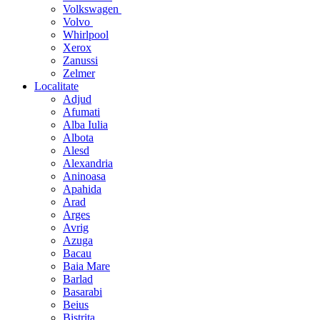
Volkswagen
Volvo
Whirlpool
Xerox
Zanussi
Zelmer
Localitate
Adjud
Afumati
Alba Iulia
Albota
Alesd
Alexandria
Aninoasa
Apahida
Arad
Arges
Avrig
Azuga
Bacau
Baia Mare
Barlad
Basarabi
Beius
Bistrita