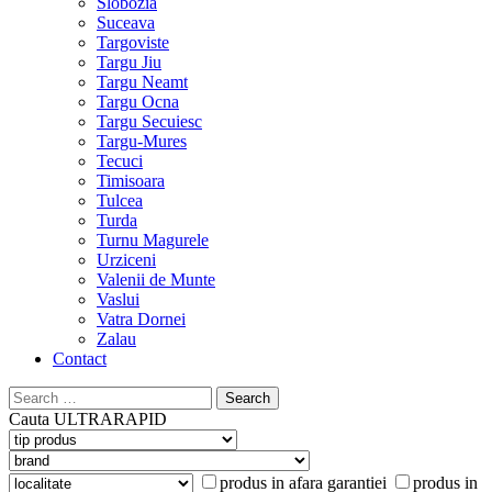
Slobozia
Suceava
Targoviste
Targu Jiu
Targu Neamt
Targu Ocna
Targu Secuiesc
Targu-Mures
Tecuci
Timisoara
Tulcea
Turda
Turnu Magurele
Urziceni
Valenii de Munte
Vaslui
Vatra Dornei
Zalau
Contact
Search
for:
Cauta
ULTRARAPID
produs in afara garantiei
produs in