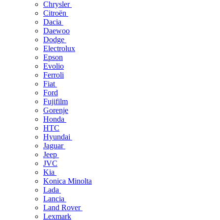
Chrysler
Citroën
Dacia
Daewoo
Dodge
Electrolux
Epson
Evolio
Ferroli
Fiat
Ford
Fujifilm
Gorenje
Honda
HTC
Hyundai
Jaguar
Jeep
JVC
Kia
Konica Minolta
Lada
Lancia
Land Rover
Lexmark