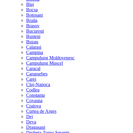
Blaj
Bocsa
Botosani
Braila
Brasov
Bucuresti
Busteni
Buzau
Calarasi
Campina
Campulung Moldovenesc
Campulung Muscel
Caracal
Caransebes
Carei
Cluj-Napoca
Codlea
Constanta
Covasna
Craiova
Curtea de Arges
Dej
Deva
Dragasani
Drobeta-Turnu Severin