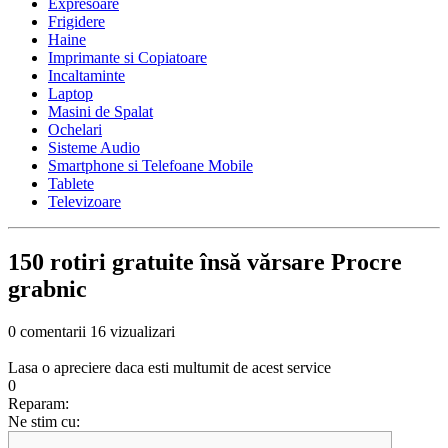
Expresoare
Frigidere
Haine
Imprimante si Copiatoare
Incaltaminte
Laptop
Masini de Spalat
Ochelari
Sisteme Audio
Smartphone si Telefoane Mobile
Tablete
Televizoare
150 rotiri gratuite însă vărsare Procre
grabnic
0 comentarii
16 vizualizari
Lasa o apreciere daca esti multumit de acest service
0
Reparam:
Ne stim cu: