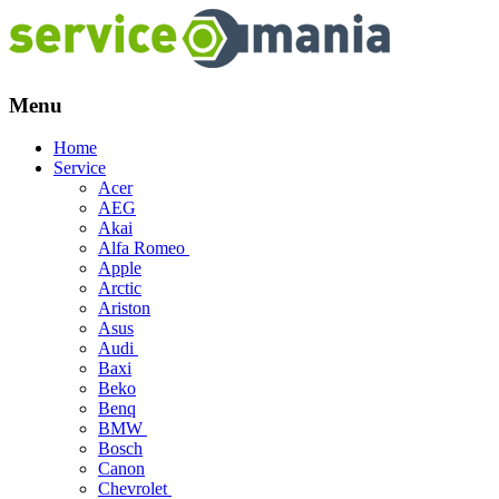
Menu
Skip
Home
to
Service
content
Acer
AEG
Akai
Alfa Romeo
Apple
Arctic
Ariston
Asus
Audi
Baxi
Beko
Benq
BMW
Bosch
Canon
Chevrolet