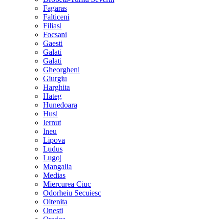
Fagaras
Falticeni
Filiasi
Focsani
Gaesti
Galati
Galati
Gheorgheni
Giurgiu
Harghita
Hateg
Hunedoara
Husi
Iernut
Ineu
Lipova
Ludus
Lugoj
Mangalia
Medias
Miercurea Ciuc
Odorheiu Secuiesc
Oltenita
Onesti