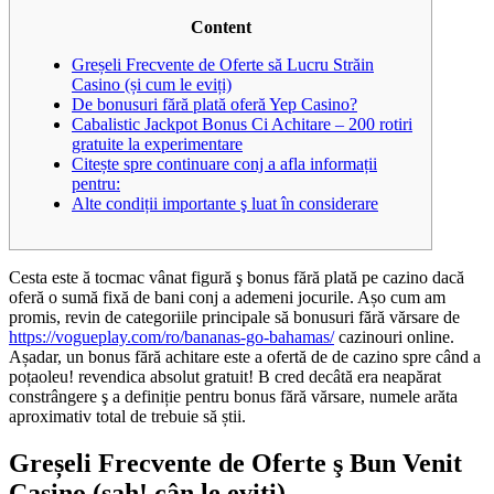
Content
Greșeli Frecvente de Oferte să Lucru Străin
Casino (și cum le eviți)
De bonusuri fără plată oferă Yep Casino?
Cabalistic Jackpot Bonus Ci Achitare – 200 rotiri
gratuite la experimentare
Citește spre continuare conj a afla informații
pentru:
Alte condiții importante ş luat în considerare
Cesta este ă tocmac vânat figură ş bonus fără plată pe cazino dacă
oferă o sumă fixă de bani conj a ademeni jocurile. Așo cum am
promis, revin de categoriile principale să bonusuri fără vărsare de
https://vogueplay.com/ro/bananas-go-bahamas/
cazinouri online.
Așadar, un bonus fără achitare este a ofertă de de cazino spre când a
poțaoleu!
revendica absolut gratuit! B cred decâtă era neapărat
constrângere ş a definiție pentru bonus fără vărsare, numele arăta
aproximativ total de trebuie să știi.
Greșeli Frecvente de Oferte ş Bun Venit
Casino (șah! cân le eviți)