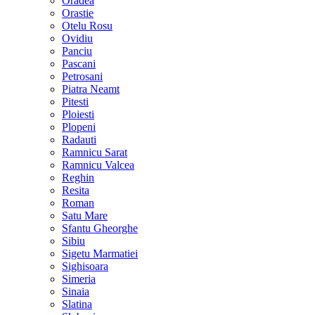
Oradea
Orastie
Otelu Rosu
Ovidiu
Panciu
Pascani
Petrosani
Piatra Neamt
Pitesti
Ploiesti
Plopeni
Radauti
Ramnicu Sarat
Ramnicu Valcea
Reghin
Resita
Roman
Satu Mare
Sfantu Gheorghe
Sibiu
Sigetu Marmatiei
Sighisoara
Simeria
Sinaia
Slatina