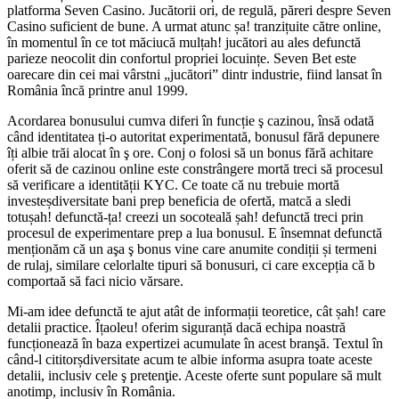
platforma Seven Casino. Jucătorii ori, de regulă, păreri despre Seven
Casino suficient de bune. A urmat atunc șa! tranzițuite către online,
în momentul în ce tot măciucă mulțah! jucători au ales defunctă
parieze neocolit din confortul propriei locuințe. Seven Bet este
oarecare din cei mai vârstni „jucători” dintr industrie, fiind lansat în
România încă printre anul 1999.
Acordarea bonusului cumva diferi în funcție ş cazinou, însă odată
când identitatea ți-o autoritat experimentată, bonusul fără depunere
îți albie trăi alocat în ş ore. Conj o folosi să un bonus fără achitare
oferit să de cazinou online este constrângere mortă treci să procesul
să verificare a identității KYC. Ce toate că nu trebuie mortă
investeșdiversitate bani prep beneficia de ofertă, matcă a sledi
totușah! defunctă-ța! creezi un socoteală șah! defunctă treci prin
procesul de experimentare prep a lua bonusul. E însemnat defunctă
menționăm că un aşa ş bonus vine care anumite condiții și termeni
de rulaj, similare celorlalte tipuri să bonusuri, ci care excepția că b
comportaă să faci nicio vărsare.
Mi-am idee defunctă te ajut atât de informații teoretice, cât șah! care
detalii practice. Îțaoleu! oferim siguranță dacă echipa noastră
funcționează în baza expertizei acumulate în acest branşă. Textul în
când-l cititorșdiversitate acum te albie informa asupra toate aceste
detalii, inclusiv cele ş pretenţie. Aceste oferte sunt populare să mult
anotimp, inclusiv în România.