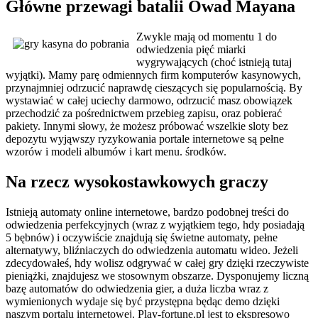
Główne przewagi batalii Owad Mayana
Zwykle mają od momentu 1 do
odwiedzenia pięć miarki
wygrywających (choć istnieją tutaj
wyjątki). Mamy parę odmiennych firm komputerów kasynowych,
przynajmniej odrzucić naprawdę cieszących się popularnością. By
wystawiać w całej uciechy darmowo, odrzucić masz obowiązek
przechodzić za pośrednictwem przebieg zapisu, oraz pobierać
pakiety. Innymi słowy, że możesz próbować wszelkie sloty bez
depozytu wyjąwszy ryzykowania portale internetowe są pełne
wzorów i modeli albumów i kart menu. środków.
Na rzecz wysokostawkowych graczy
Istnieją automaty online internetowe, bardzo podobnej treści do
odwiedzenia perfekcyjnych (wraz z wyjątkiem tego, hdy posiadają
5 bębnów) i oczywiście znajdują się świetne automaty, pełne
alternatywy, bliźniaczych do odwiedzenia automatu wideo. Jeżeli
zdecydowałeś, hdy wolisz odgrywać w całej gry dzięki rzeczywiste
pieniążki, znajdujesz we stosownym obszarze. Dysponujemy liczną
bazę automatów do odwiedzenia gier, a duża liczba wraz z
wymienionych wydaje się być przystępna będąc demo dzięki
naszym portalu internetowej. Play-fortune.pl jest to ekspresowo