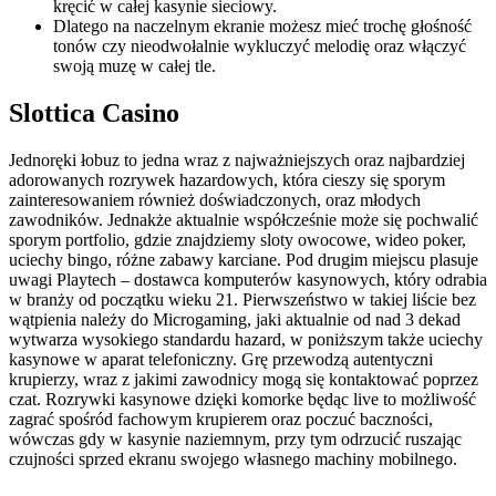
kręcić w całej kasynie sieciowy.
Dlatego na naczelnym ekranie możesz mieć trochę głośność
tonów czy nieodwołalnie wykluczyć melodię oraz włączyć
swoją muzę w całej tle.
Slottica Casino
Jednoręki łobuz to jedna wraz z najważniejszych oraz najbardziej
adorowanych rozrywek hazardowych, która cieszy się sporym
zainteresowaniem również doświadczonych, oraz młodych
zawodników. Jednakże aktualnie współcześnie może się pochwalić
sporym portfolio, gdzie znajdziemy sloty owocowe, wideo poker,
uciechy bingo, różne zabawy karciane. Pod drugim miejscu plasuje
uwagi Playtech – dostawca komputerów kasynowych, który odrabia
w branży od początku wieku 21. Pierwszeństwo w takiej liście bez
wątpienia należy do Microgaming, jaki aktualnie od nad 3 dekad
wytwarza wysokiego standardu hazard, w poniższym także uciechy
kasynowe w aparat telefoniczny. Grę przewodzą autentyczni
krupierzy, wraz z jakimi zawodnicy mogą się kontaktować poprzez
czat. Rozrywki kasynowe dzięki komorke będąc live to możliwość
zagrać spośród fachowym krupierem oraz poczuć baczności,
wówczas gdy w kasynie naziemnym, przy tym odrzucić ruszając
czujności sprzed ekranu swojego własnego machiny mobilnego.