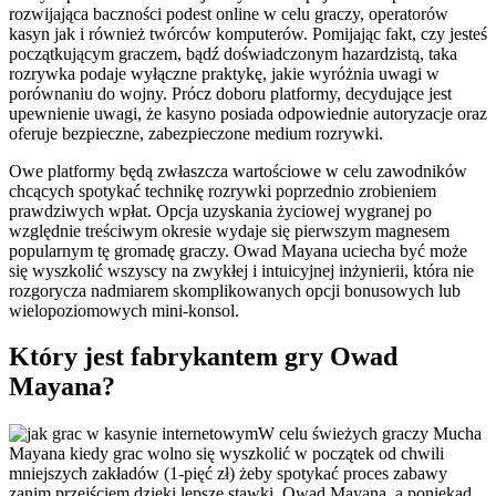
rozwijająca baczności podest online w celu graczy, operatorów
kasyn jak i również twórców komputerów. Pomijając fakt, czy jesteś
początkującym graczem, bądź doświadczonym hazardzistą, taka
rozrywka podaje wyłączne praktykę, jakie wyróżnia uwagi w
porównaniu do wojny. Prócz doboru platformy, decydujące jest
upewnienie uwagi, że kasyno posiada odpowiednie autoryzacje oraz
oferuje bezpieczne, zabezpieczone medium rozrywki.
Owe platformy będą zwłaszcza wartościowe w celu zawodników
chcących spotykać technikę rozrywki poprzednio zrobieniem
prawdziwych wpłat. Opcja uzyskania życiowej wygranej po
względnie treściwym okresie wydaje się pierwszym magnesem
popularnym tę gromadę graczy. Owad Mayana uciecha być może
się wyszkolić wszyscy na zwykłej i intuicyjnej inżynierii, która nie
rozgorycza nadmiarem skomplikowanych opcji bonusowych lub
wielopoziomowych mini-konsol.
Który jest fabrykantem gry Owad
Mayana?
W celu świeżych graczy Mucha
Mayana kiedy grac wolno się wyszkolić w początek od chwili
mniejszych zakładów (1-pięć zł) żeby spotykać proces zabawy
zanim przejściem dzięki lepsze stawki. Owad Mayana, a poniekąd