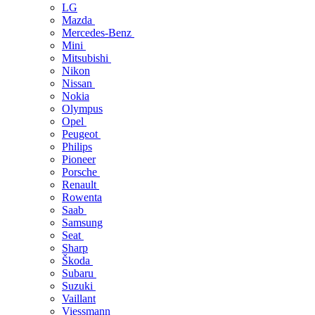
LG
Mazda
Mercedes-Benz
Mini
Mitsubishi
Nikon
Nissan
Nokia
Olympus
Opel
Peugeot
Philips
Pioneer
Porsche
Renault
Rowenta
Saab
Samsung
Seat
Sharp
Škoda
Subaru
Suzuki
Vaillant
Viessmann