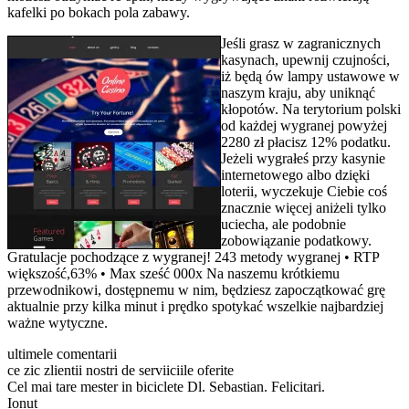
kafelki po bokach pola zabawy.
Jeśli grasz w zagranicznych
kasynach, upewnij czujności,
iż będą ów lampy ustawowe w
naszym kraju, aby uniknąć
kłopotów. Na terytorium polski
od każdej wygranej powyżej
2280 zł płacisz 12% podatku.
Jeżeli wygrałeś przy kasynie
internetowego albo dzięki
loterii, wyczekuje Ciebie coś
znacznie więcej aniżeli tylko
uciecha, ale podobnie
zobowiązanie podatkowy.
Gratulacje pochodzące z wygranej! 243 metody wygranej • RTP
większość,63% • Max sześć 000x Na naszemu krótkiemu
przewodnikowi, dostępnemu w nim, będziesz zapoczątkować grę
aktualnie przy kilka minut i prędko spotykać wszelkie najbardziej
ważne wytyczne.
ultimele comentarii
ce zic zlientii nostri de serviiciile oferite
Cel mai tare mester in biciclete Dl. Sebastian. Felicitari.
Ionut