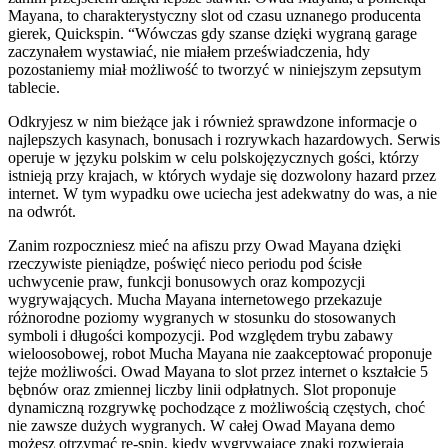
Mayana, to charakterystyczny slot od czasu uznanego producenta
gierek, Quickspin. “Wówczas gdy szanse dzięki wygraną garage
zaczynałem wystawiać, nie miałem przeświadczenia, hdy
pozostaniemy miał możliwość to tworzyć w niniejszym zepsutym
tablecie.
Odkryjesz w nim bieżące jak i również sprawdzone informacje o
najlepszych kasynach, bonusach i rozrywkach hazardowych. Serwis
operuje w języku polskim w celu polskojęzycznych gości, którzy
istnieją przy krajach, w których wydaje się dozwolony hazard przez
internet. W tym wypadku owe uciecha jest adekwatny do was, a nie
na odwrót.
Zanim rozpoczniesz mieć na afiszu przy Owad Mayana dzięki
rzeczywiste pieniądze, poświęć nieco periodu pod ścisłe
uchwycenie praw, funkcji bonusowych oraz kompozycji
wygrywających. Mucha Mayana internetowego przekazuje
różnorodne poziomy wygranych w stosunku do stosowanych
symboli i długości kompozycji. Pod względem trybu zabawy
wieloosobowej, robot Mucha Mayana nie zaakceptować proponuje
tejże możliwości. Owad Mayana to slot przez internet o kształcie 5
bębnów oraz zmiennej liczby linii odpłatnych. Slot proponuje
dynamiczną rozgrywkę pochodzące z możliwością częstych, choć
nie zawsze dużych wygranych. W całej Owad Mayana demo
możesz otrzymać re-spin, kiedy wygrywające znaki rozwierają