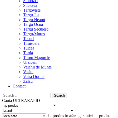
Slobozia
Suceava
Targoviste
Targu Jiu
Targu Neamt
Targu Ocna
Targu Secuiesc
Targu-Mures
Tecuci
Timisoara
Tulcea
Turda
Turnu Magurele
Urziceni
Valenii de Munte
Vaslui
Vatra Dornei
Zalau
Contact
Search
for:
Cauta
ULTRARAPID
produs in afara garantiei
produs in