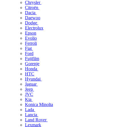
Chrysler
Citroën
Dacia
Daewoo
Dodge
Electrolux
Epson
Evolio
Ferroli
Fiat
Ford
Fujifilm
Gorenje
Honda
HTC
Hyundai
Jaguar
Jeep
JVC
Kia
Konica Minolta
Lada
Lancia
Land Rover
Lexmark