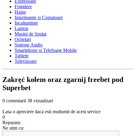
Expresoare
Frigidere
Haine
Imprimante si Copiatoare
Incaltaminte
Laptop
Masini de Spalat
Ochelari
Sisteme Audio
Smartphone si Telefoane Mobile
Tablete
Televizoare
Zakręć kołem oraz zgarnij freebet pod
Superbet
0 comentarii
38 vizualizari
Lasa o apreciere daca esti multumit de acest service
0
Reparam:
Ne stim cu: