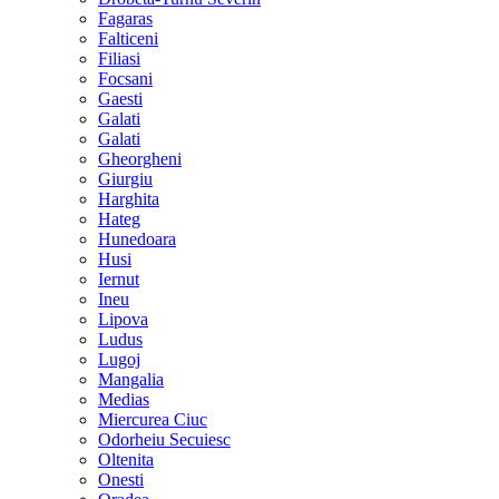
Fagaras
Falticeni
Filiasi
Focsani
Gaesti
Galati
Galati
Gheorgheni
Giurgiu
Harghita
Hateg
Hunedoara
Husi
Iernut
Ineu
Lipova
Ludus
Lugoj
Mangalia
Medias
Miercurea Ciuc
Odorheiu Secuiesc
Oltenita
Onesti