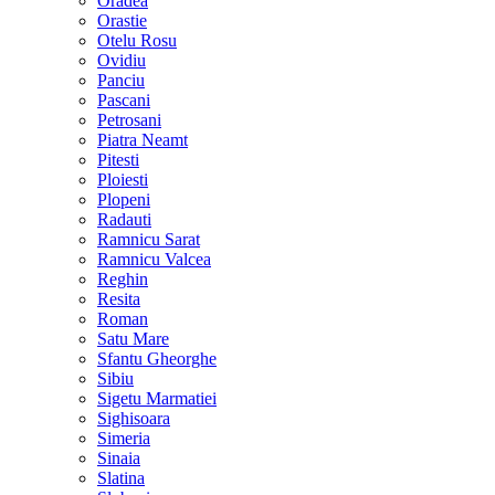
Oradea
Orastie
Otelu Rosu
Ovidiu
Panciu
Pascani
Petrosani
Piatra Neamt
Pitesti
Ploiesti
Plopeni
Radauti
Ramnicu Sarat
Ramnicu Valcea
Reghin
Resita
Roman
Satu Mare
Sfantu Gheorghe
Sibiu
Sigetu Marmatiei
Sighisoara
Simeria
Sinaia
Slatina