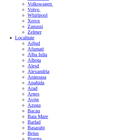
Volkswagen
Volvo
Whirlpool
Xerox
Zanussi
Zelmer
Localitate
Adjud
Afumati
Alba Iulia
Albota
Alesd
Alexandria
Aninoasa
Apahida
Arad
Arges
Avrig
Azuga
Bacau
Baia Mare
Barlad
Basarabi
Beius
Bistrita