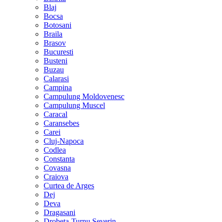
Blaj
Bocsa
Botosani
Braila
Brasov
Bucuresti
Busteni
Buzau
Calarasi
Campina
Campulung Moldovenesc
Campulung Muscel
Caracal
Caransebes
Carei
Cluj-Napoca
Codlea
Constanta
Covasna
Craiova
Curtea de Arges
Dej
Deva
Dragasani
Drobeta-Turnu Severin