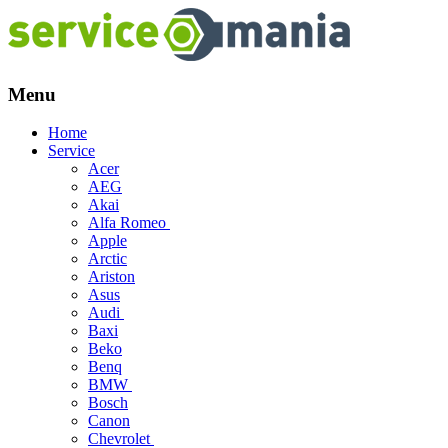
Menu
Skip
Home
to
Service
content
Acer
AEG
Akai
Alfa Romeo
Apple
Arctic
Ariston
Asus
Audi
Baxi
Beko
Benq
BMW
Bosch
Canon
Chevrolet