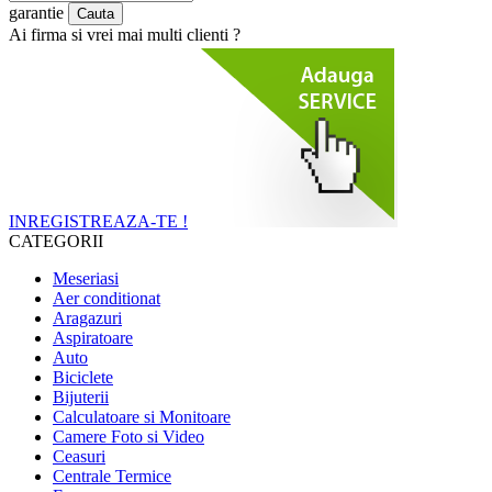
garantie
Ai firma si vrei mai multi clienti ?
INREGISTREAZA-TE !
CATEGORII
Meseriasi
Aer conditionat
Aragazuri
Aspiratoare
Auto
Biciclete
Bijuterii
Calculatoare si Monitoare
Camere Foto si Video
Ceasuri
Centrale Termice