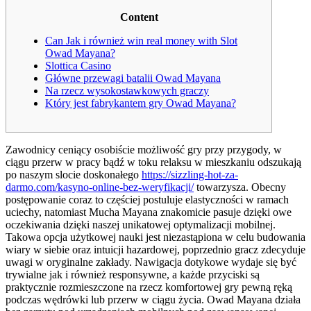
Content
Can Jak i również win real money with Slot
Owad Mayana?
Slottica Casino
Główne przewagi batalii Owad Mayana
Na rzecz wysokostawkowych graczy
Który jest fabrykantem gry Owad Mayana?
Zawodnicy ceniący osobiście możliwość gry przy przygody, w
ciągu przerw w pracy bądź w toku relaksu w mieszkaniu odszukają
po naszym slocie doskonałego
https://sizzling-hot-za-
darmo.com/kasyno-online-bez-weryfikacji/
towarzysza.
Obecny
postępowanie coraz to częściej postuluje elastyczności w ramach
uciechy, natomiast Mucha Mayana znakomicie pasuje dzięki owe
oczekiwania dzięki naszej unikatowej optymalizacji mobilnej.
Takowa opcja użytkowej nauki jest niezastąpiona w celu budowania
wiary w siebie oraz intuicji hazardowej, poprzednio gracz zdecyduje
uwagi w oryginalne zakłady. Nawigacja dotykowe wydaje się być
trywialne jak i również responsywne, a każde przyciski są
praktycznie rozmieszczone na rzecz komfortowej gry pewną ręką
podczas wędrówki lub przerw w ciągu życia. Owad Mayana działa