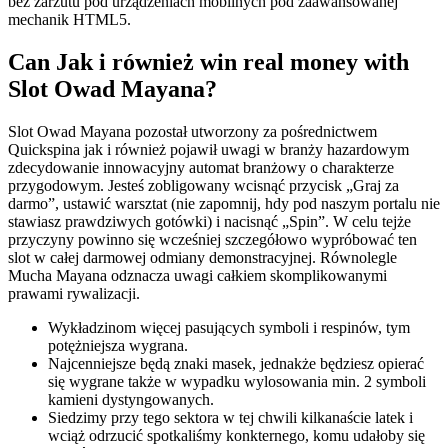
bez zarzutu pod urządzeniach mobilnych pod zaawansowanej
mechanik HTML5.
Can Jak i również win real money with
Slot Owad Mayana?
Slot Owad Mayana pozostał utworzony za pośrednictwem
Quickspina jak i również pojawił uwagi w branży hazardowym
zdecydowanie innowacyjny automat branżowy o charakterze
przygodowym. Jesteś zobligowany wcisnąć przycisk „Graj za
darmo”, ustawić warsztat (nie zapomnij, hdy pod naszym portalu nie
stawiasz prawdziwych gotówki) i nacisnąć „Spin”. W celu tejże
przyczyny powinno się wcześniej szczegółowo wypróbować ten
slot w całej darmowej odmiany demonstracyjnej. Równolegle
Mucha Mayana odznacza uwagi całkiem skomplikowanymi
prawami rywalizacji.
Wykładzinom więcej pasujących symboli i respinów, tym
potężniejsza wygrana.
Najcenniejsze będą znaki masek, jednakże będziesz opierać
się wygrane także w wypadku wylosowania min. 2 symboli
kamieni dystyngowanych.
Siedzimy przy tego sektora w tej chwili kilkanaście latek i
wciąż odrzucić spotkaliśmy konkternego, komu udałoby się