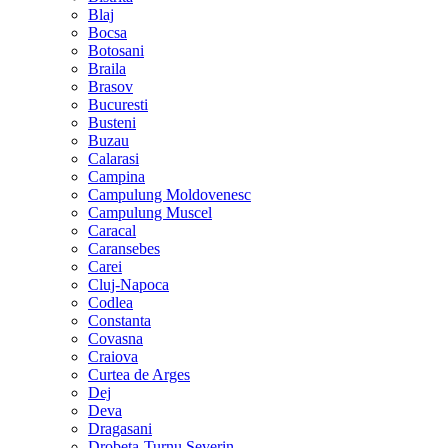
Blaj
Bocsa
Botosani
Braila
Brasov
Bucuresti
Busteni
Buzau
Calarasi
Campina
Campulung Moldovenesc
Campulung Muscel
Caracal
Caransebes
Carei
Cluj-Napoca
Codlea
Constanta
Covasna
Craiova
Curtea de Arges
Dej
Deva
Dragasani
Drobeta-Turnu Severin