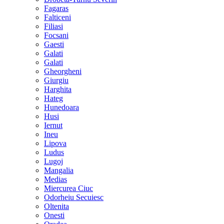
Fagaras
Falticeni
Filiasi
Focsani
Gaesti
Galati
Galati
Gheorgheni
Giurgiu
Harghita
Hateg
Hunedoara
Husi
Iernut
Ineu
Lipova
Ludus
Lugoj
Mangalia
Medias
Miercurea Ciuc
Odorheiu Secuiesc
Oltenita
Onesti