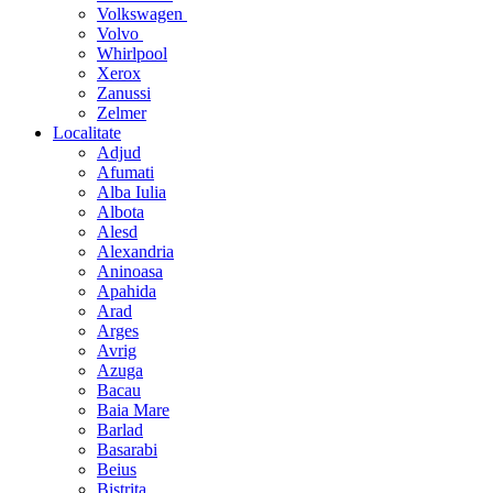
Volkswagen
Volvo
Whirlpool
Xerox
Zanussi
Zelmer
Localitate
Adjud
Afumati
Alba Iulia
Albota
Alesd
Alexandria
Aninoasa
Apahida
Arad
Arges
Avrig
Azuga
Bacau
Baia Mare
Barlad
Basarabi
Beius
Bistrita