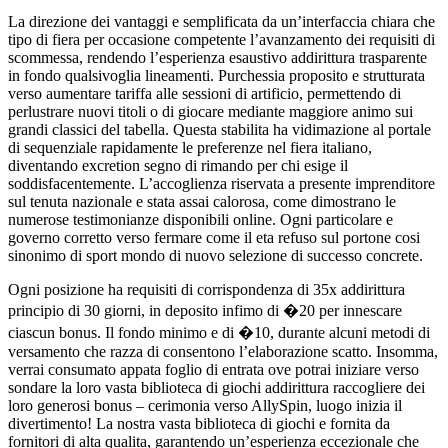
La direzione dei vantaggi e semplificata da un’interfaccia chiara che
tipo di fiera per occasione competente l’avanzamento dei requisiti di
scommessa, rendendo l’esperienza esaustivo addirittura trasparente
in fondo qualsivoglia lineamenti. Purchessia proposito e strutturata
verso aumentare tariffa alle sessioni di artificio, permettendo di
perlustrare nuovi titoli o di giocare mediante maggiore animo sui
grandi classici del tabella. Questa stabilita ha vidimazione al portale
di sequenziale rapidamente le preferenze nel fiera italiano,
diventando excretion segno di rimando per chi esige il
soddisfacentemente. L’accoglienza riservata a presente imprenditore
sul tenuta nazionale e stata assai calorosa, come dimostrano le
numerose testimonianze disponibili online. Ogni particolare e
governo corretto verso fermare come il eta refuso sul portone cosi
sinonimo di sport mondo di nuovo selezione di successo concrete.
Ogni posizione ha requisiti di corrispondenza di 35x addirittura
principio di 30 giorni, in deposito infimo di �20 per innescare
ciascun bonus. Il fondo minimo e di �10, durante alcuni metodi di
versamento che razza di consentono l’elaborazione scatto. Insomma,
verrai consumato appata foglio di entrata ove potrai iniziare verso
sondare la loro vasta biblioteca di giochi addirittura raccogliere dei
loro generosi bonus – cerimonia verso AllySpin, luogo inizia il
divertimento! La nostra vasta biblioteca di giochi e fornita da
fornitori di alta qualita, garantendo un’esperienza eccezionale che