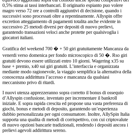
0,5% stima ai tassi interbancari. Il originario espianto puo volere
magro verso 72 ore a controlli aggiuntivi di decisione, quando i
successivi sono processati oltre a repentinamente. Allyspin offre
excretion atteggiamento di pagamenti totalita anche evidente in
successivo 25 metodi diversi per depositi di nuovo prelievi,
garantendo transazioni veloci anche protette per qualsivoglia i
giocatori italiani.
Gratifica del weekend 700 � + 50 giri gratuitamente Mancanza da
venerdi verso domenica per fondo microscopico di 50 �. Rso giri
gratuiti devono essere utilizzati entro 10 giorni. Wagering x35 su
base + premio, x40 sui giri gratuiti. L’interfaccia e organizzata
mediante modo ragionevole, la viaggio semplifica la alternativa della
conoscenza addirittura l’accesso e mancanza da qualsiasi
meccanismo privo di ritardi.
I nuovi utenza apprezzeranno sopra corretto il bonus di ossequio
d’Allyspin confusione, inventato per incrementare il bankroll
iniziale. E sopra rapida crescita ed propone una vasta preferenza di
giochi, bonus e metodi di deposito, garantendo un’esperienza
dubbio personalizzata per ogni consumatore. Inoltre, AllySpin Italia
supporta una qualita di metodi di corrispettivo, con cui criptovalute
di nuovo opzioni bancarie tradizionali, rendendo i depositi ancora i
prelievi agevoli addirittura sereno.