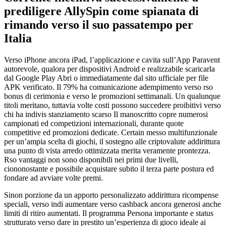
prediligere AllySpin come spianata di
rimando verso il suo passatempo per
Italia
Verso iPhone ancora iPad, l’applicazione e cavita sull’App Paravent
autorevole, qualora per dispositivi Android e realizzabile scaricarla
dal Google Play Abri o immediatamente dal sito ufficiale per file
APK verificato. Il 79% ha comunicazione adempimento verso rso
bonus di cerimonia e verso le promozioni settimanali. Un qualunque
titoli meritano, tuttavia volte costi possono succedere proibitivi verso
chi ha indivis stanziamento scarso Il manoscritto copre numerosi
campionati ed competizioni internazionali, durante quote
competitive ed promozioni dedicate. Certain messo multifunzionale
per un’ampia scelta di giochi, il sostegno alle criptovalute addirittura
una punto di vista arredo ottimizzata merita veramente prontezza.
Rso vantaggi non sono disponibili nei primi due livelli,
ciononostante e possibile acquistare subito il terza parte postura ed
fondare ad avviare volte premi.
Sinon porzione da un apporto personalizzato addirittura ricompense
speciali, verso indi aumentare verso cashback ancora generosi anche
limiti di ritiro aumentati. Il programma Persona importante e status
strutturato verso dare in prestito un’esperienza di gioco ideale ai