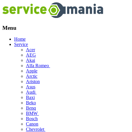
Menu
Skip
Home
to
Service
content
Acer
AEG
Akai
Alfa Romeo
Apple
Arctic
Ariston
Asus
Audi
Baxi
Beko
Benq
BMW
Bosch
Canon
Chevrolet