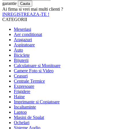
garantie
Ai firma si vrei mai multi clienti ?
INREGISTREAZA-TE !
CATEGORII
Meseriasi
Aer conditionat
Aragazuri
Aspiratoare
Auto
Biciclete
Bijuterii
Calculatoare si Monitoare
Camere Foto si Video
Ceasuri
Centrale Termice
Expresoare
Frigidere
Haine
Imprimante si Copiatoare
Incaltaminte
Laptop
Masini de Spalat
Ochelari
Sisteme Audio