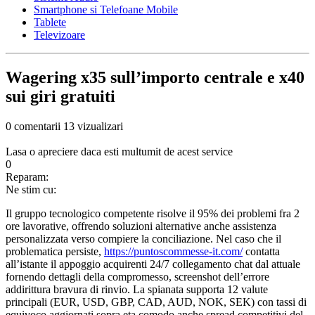
Smartphone si Telefoane Mobile
Tablete
Televizoare
Wagering x35 sull’importo centrale e x40
sui giri gratuiti
0 comentarii
13 vizualizari
Lasa o apreciere daca esti multumit de acest service
0
Reparam:
Ne stim cu:
Il gruppo tecnologico competente risolve il 95% dei problemi fra 2
ore lavorative, offrendo soluzioni alternative anche assistenza
personalizzata verso compiere la conciliazione. Nel caso che il
problematica persiste,
https://puntoscommesse-it.com/
contatta
all’istante il appoggio acquirenti 24/7 collegamento chat dal attuale
fornendo dettagli della compromesso, screenshot dell’errore
addirittura bravura di rinvio. La spianata supporta 12 valute
principali (EUR, USD, GBP, CAD, AUD, NOK, SEK) con tassi di
equivoco aggiornati sopra eta comodo anche spread competitivi del