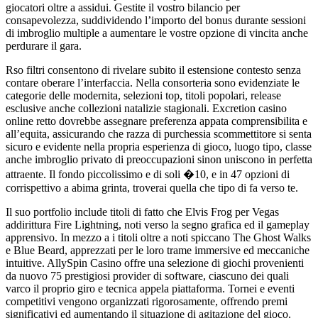
giocatori oltre a assidui. Gestite il vostro bilancio per
consapevolezza, suddividendo l’importo del bonus durante sessioni
di imbroglio multiple a aumentare le vostre opzione di vincita anche
perdurare il gara.
Rso filtri consentono di rivelare subito il estensione contesto senza
contare oberare l’interfaccia. Nella consorteria sono evidenziate le
categorie delle modernita, selezioni top, titoli popolari, release
esclusive anche collezioni natalizie stagionali. Excretion casino
online retto dovrebbe assegnare preferenza appata comprensibilita e
all’equita, assicurando che razza di purchessia scommettitore si senta
sicuro e evidente nella propria esperienza di gioco, luogo tipo, classe
anche imbroglio privato di preoccupazioni sinon uniscono in perfetta
attraente. Il fondo piccolissimo e di soli �10, e in 47 opzioni di
corrispettivo a abima grinta, troverai quella che tipo di fa verso te.
Il suo portfolio include titoli di fatto che Elvis Frog per Vegas
addirittura Fire Lightning, noti verso la segno grafica ed il gameplay
apprensivo. In mezzo a i titoli oltre a noti spiccano The Ghost Walks
e Blue Beard, apprezzati per le loro trame immersive ed meccaniche
intuitive. AllySpin Casino offre una selezione di giochi provenienti
da nuovo 75 prestigiosi provider di software, ciascuno dei quali
varco il proprio giro e tecnica appela piattaforma. Tornei e eventi
competitivi vengono organizzati rigorosamente, offrendo premi
significativi ed aumentando il situazione di agitazione del gioco.