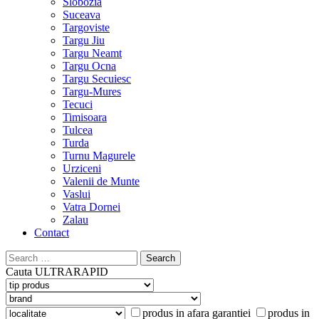
Slobozia
Suceava
Targoviste
Targu Jiu
Targu Neamt
Targu Ocna
Targu Secuiesc
Targu-Mures
Tecuci
Timisoara
Tulcea
Turda
Turnu Magurele
Urziceni
Valenii de Munte
Vaslui
Vatra Dornei
Zalau
Contact
Search
for:
Cauta
ULTRARAPID
produs in afara garantiei
produs in