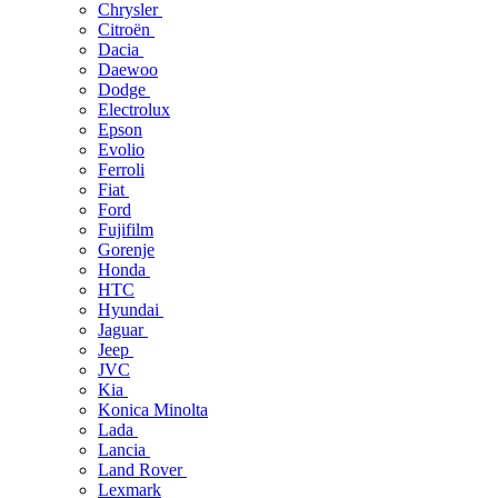
Chrysler
Citroën
Dacia
Daewoo
Dodge
Electrolux
Epson
Evolio
Ferroli
Fiat
Ford
Fujifilm
Gorenje
Honda
HTC
Hyundai
Jaguar
Jeep
JVC
Kia
Konica Minolta
Lada
Lancia
Land Rover
Lexmark