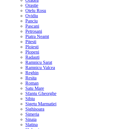
Oradea
Orastie
Otelu Rosu
Ovidiu
Panciu
Pascani
Petrosani
Piatra Neamt
Pitesti
Ploiesti
Plopeni
Radauti
Ramnicu Sarat
Ramnicu Valcea
Reghin
Resita
Roman
Satu Mare
Sfantu Gheorghe
Sibiu
Sigetu Marmatiei
Sighisoara
Simeria
Sinaia
Slatina