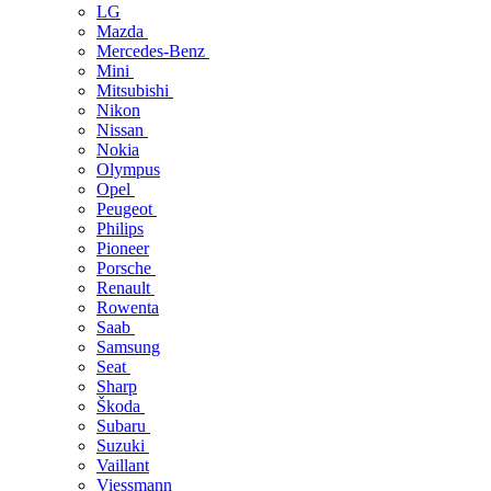
LG
Mazda
Mercedes-Benz
Mini
Mitsubishi
Nikon
Nissan
Nokia
Olympus
Opel
Peugeot
Philips
Pioneer
Porsche
Renault
Rowenta
Saab
Samsung
Seat
Sharp
Škoda
Subaru
Suzuki
Vaillant
Viessmann