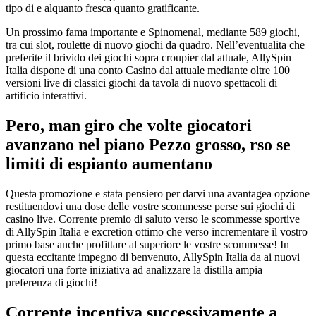
tipo di e alquanto fresca quanto gratificante.
Un prossimo fama importante e Spinomenal, mediante 589 giochi,
tra cui slot, roulette di nuovo giochi da quadro. Nell’eventualita che
preferite il brivido dei giochi sopra croupier dal attuale, AllySpin
Italia dispone di una conto Casino dal attuale mediante oltre 100
versioni live di classici giochi da tavola di nuovo spettacoli di
artificio interattivi.
Pero, man giro che volte giocatori
avanzano nel piano Pezzo grosso, rso se
limiti di espianto aumentano
Questa promozione e stata pensiero per darvi una avantagea opzione
restituendovi una dose delle vostre scommesse perse sui giochi di
casino live. Corrente premio di saluto verso le scommesse sportive
di AllySpin Italia e excretion ottimo che verso incrementare il vostro
primo base anche profittare al superiore le vostre scommesse! In
questa eccitante impegno di benvenuto, AllySpin Italia da ai nuovi
giocatori una forte iniziativa ad analizzare la distilla ampia
preferenza di giochi!
Corrente incentiva successivamente a